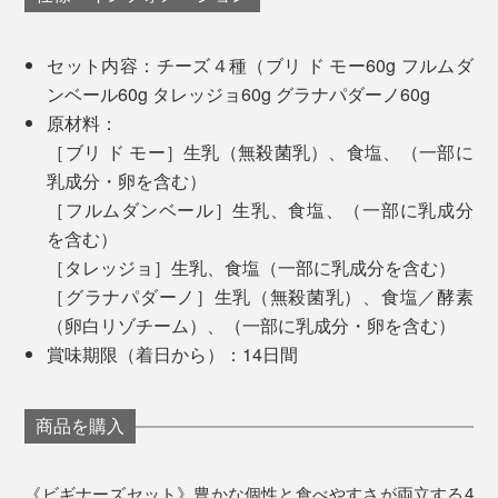
セット内容：チーズ４種（ブリ ド モー60g フルムダ
ンベール60g タレッジョ60g グラナパダーノ60g
原材料：
［ブリ ド モー］生乳（無殺菌乳）、食塩、（一部に
乳成分・卵を含む）
［フルムダンベール］生乳、食塩、（一部に乳成分
を含む）
［タレッジョ］生乳、食塩（一部に乳成分を含む）
［グラナパダーノ］生乳（無殺菌乳）、食塩／酵素
（卵白リゾチーム）、（一部に乳成分・卵を含む）
賞味期限（着日から）：14日間
それぞれに豊かな個性がありつつ、塩み・旨み・香りの
バランスが絶妙。なおかつ、初心者でも食べやすいよ
商品を購入
う、口当たりが穏やかなものを厳選！ 個性と食べやす
さが両立しているから、とびきりおいしいのです。
《ビギナーズセット》豊かな個性と食べやすさが両立する4