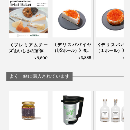
《デリスパパイヤ
《デリスパパイ
《プレミアムチー
（1/2ホール）》食卓
（１ホール）》
ズ“おいしさの頂”体験
が華やぐ、ケーキの
が華やぐ、ケー
チケット》チーズ概
3,888
7,
9,800
¥
¥
¥
ようなフレッシュチ
ようなフレッシ
念を変える味覚体験
ーズ｜Fermier フェル
ーズ｜Fermier フ
古くから王族に愛され、歴史的な逸話も多く、フランス
｜Fermier
ミエ
ミエ
の誇りとも言われる白カビタイプのAOP（※）チーズ、
よく一緒に購入されています
「ブリ ド モー」。
※製品名に謳われた地域で、決められた伝統的製法で生産され、その土地の
気候風土を反映した固有の品質や風味を備えていると認められた、フラン
スの高品質チーズの証。
香り高く、クリーミー。口いっぱいに膨らむ豊かな旨
み。洗練された味わいで世界のチーズ通に称賛され