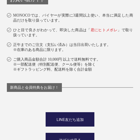
MONOCOでは、バイヤーが実際に3週間以上使い、本当に満足した商
品だけを取り扱っています。
ひと目で良さがわかって、即決した商品は「
君にヒトメボレ
」で取り
扱っています。
正午までのご注文（支払い済み）は当日出荷いたします。
貴腐ワインやフルーティ系のワインと一緒に食べるほ
※在庫のある商品に限ります。
か、デザートに添えても美味。ハチミツやレーズン、ア
ご購入商品金額合計 10,000円 以上で送料無料です。
※一部配送便（特別配送便、クール便等）を除く
イスクリームなどの甘みと相性が良く、一緒に口に入れ
※ギフトラッピング料、配送料を除く合計金額
るとまろやかで華やかな味わいに変わります。
新商品と会員特典をお届け！
LINE友だち追加
アプリで見る