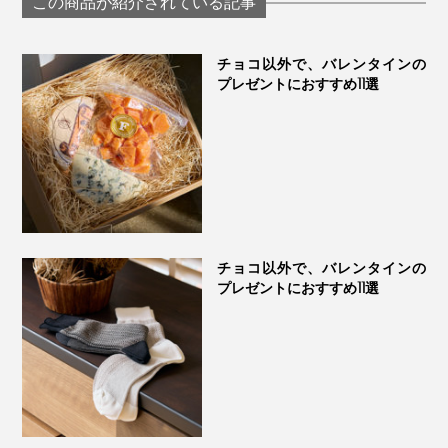
この商品が紹介されている記事
無殺菌乳を使用し、ゆっくりと発酵。製造から熟成まで
チョコ以外で、バレンタインの
プレゼントにおすすめ11選
を自社で管理し、伝統の味を守り続けています。
チョコ以外で、バレンタインの
プレゼントにおすすめ11選
一般的に「ブリ ド モー」と相性の良いワインは白とさ