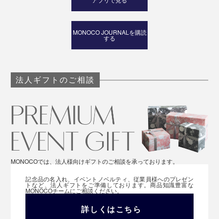
MONOCO JOURNALを購読
する
生産地は、青カビチーズの故郷、フランス・オーヴェル
ニュ地方のラカイユ村。標高1000mのミネラルたっぷり
法人ギフトのご相談
の牧草を食んだ牛のミルクを使うことで、旨みあふれる
チーズができあがります。
MONOCOでは、法人様向けギフトのご相談を承っております。
記念品の名入れ、イベントノベルティ、従業員様へのプレゼン
トなど、法人ギフトをご準備しております。商品知識豊富な
MONOCOチームにご相談ください。
詳しくはこちら