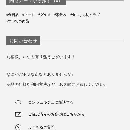
関連テーマから探す（6）
#食料品
#フード
#グルメ
#家飲み
#食いしん坊クラブ
#すべての商品
フルムダンベール
重量：60ｇ
種類：青カビ
お問い合わせ
産地：フランス オーヴェルニュ地方
乳種：牛乳
お客様、いつも有り難うございます！
特に合うお酒：貴腐ワイン
なにかご不明な点などありませんか?
商品の仕様や利用方法など、お気軽にお尋ねください。
コンシェルジュに相談する
ご注文済みのお客様はこちらから
よくあるご質問