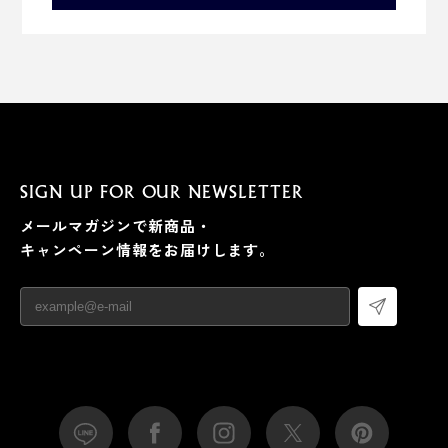
タレッジョ
重量：60g
SIGN UP FOR OUR NEWSLETTER
種類：ウォッシュ
産地：イタリア ロンバルディア州
メールマガジンで新商品・
乳種：牛乳
キャンペーン情報をお届けします。
特に合うお酒：フルボディの赤ワインや辛口の日本酒