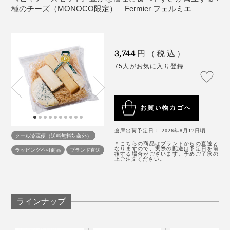
種のチーズ（MONOCO限定）｜Fermier フェルミエ
その後のチーズ人生を左右する、大切な初めの一歩。い
ま苦手意識を持っている人も、最初の出会いがイマイチ
だっただけかもしれません。「ビギナーズセット」でチ
ーズのおいしさに目覚めちゃってください！
3,744
円（税込）
75人がお気に入り登録
ブリ ド モー
重量：60g
お買い物カゴへ
種類：白カビ
産地：フランス・ロレーヌ圏
倉庫出荷予定日： 2026年8月17日頃
クール冷蔵便（送料無料対象外）
＊こちらの商品はブランドからの直送と
乳種：牛乳（無殺菌乳）
なりますので、実際の配送は予定日を前
ラッピング不可商品
ブランド直送
後する場合がございます。予めご了承の
特に合うお酒：シャンパーニュ、上等な白ワイン、フル
上ご注文ください。
ーティーな赤ワイン
ラインナップ