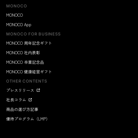
MONOCO
MONOCO
MONOCO App
MONOCO FOR BUSINESS
MONOCO 周年記念ギフト
MONOCO 社内表彰
MONOCO 卒業記念品
MONOCO 健康経営ギフト
OTHER CONTENTS
プレスリリース
社長コラム
「タレッジョ」は、もともと北イタリアのタレッジョ渓
商品の選び方記事
谷でつくられていた冬の保存食。今ではアクセスの良い
優待プログラム（LMP）
平地での製造が中心ですが、タレッジョ渓谷産のものは
味わいが格別。