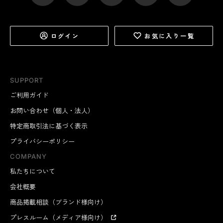
ログイン
お気に入り一覧
SUPPORT
ウォッシュタイプというとクセが強いイメージがありま
ご利用ガイド
すが、イタリア産のものはフランス産に比べて風味が穏
お問い合わせ（個人・法人）
やかなものが多く、「タレッジョ」はその代表格。食べ
慣れていない人にもおすすめしたいDOPチーズ
です。
特定商取引法に基づく表示
(※)
※製品名に謳われた地域で、決められた伝統的製法で生産され、その土地の
プライバシーポリシー
気候風土を反映した固有の品質や風味を備えていると認められた、イタリ
アの高品質チーズの証。
COMPANY
私たちについて
外皮には納豆のようなウォッシュらしい香りがあります
会社概要
が、ミルクの濃厚な旨みの中に優しい酸味がありさわや
商品掲載相談（ブランド様向け）
か。口当たりはむっちり、カットもしやすく、食べやす
プレスルーム（メディア様向け）
いのが特徴です。