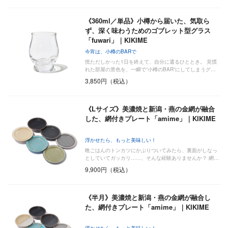
《360ml／単品》小樽から届いた、気取ら
ず、深く味わうためのゴブレット型グラス
「fuwari」｜KIKIME
今宵は、小樽のBARで
慌ただしかった1日を終えて、自分に還るひととき。 見慣
れた部屋の景色を、一瞬で“小樽のBAR”にしてしまうグ…
3,850円（税込）
《Lサイズ》美濃焼と新潟・燕の金網が融合
した、網付きプレート「amime」｜KIKIME
浮かせたら、もっと美味しい！
晩ごはんのトンカツにかぶりついてみたら、裏面がしなっ
としていてガッカリ……、そんな経験ありませんか？ 網…
9,900円（税込）
《半月》美濃焼と新潟・燕の金網が融合し
た、網付きプレート「amime」｜KIKIME
浮かせたら、もっと美味しい！