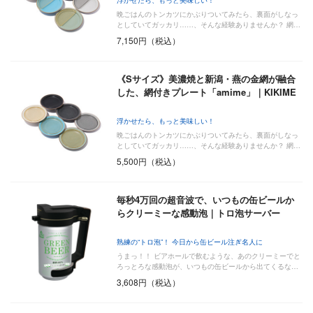
晩ごはんのトンカツにかぶりついてみたら、裏面がしなっ
としていてガッカリ……、そんな経験ありませんか？ 網…
7,150円（税込）
《Sサイズ》美濃焼と新潟・燕の金網が融合
した、網付きプレート「amime」｜KIKIME
浮かせたら、もっと美味しい！
晩ごはんのトンカツにかぶりついてみたら、裏面がしなっ
としていてガッカリ……、そんな経験ありませんか？ 網…
5,500円（税込）
毎秒4万回の超音波で、いつもの缶ビールか
らクリーミーな感動泡｜トロ泡サーバー
熟練の“トロ泡”！ 今日から缶ビール注ぎ名人に
うまっ！！ ビアホールで飲むような、あのクリーミーでと
ろっとろな感動泡が、いつもの缶ビールから出てくるな…
3,608円（税込）