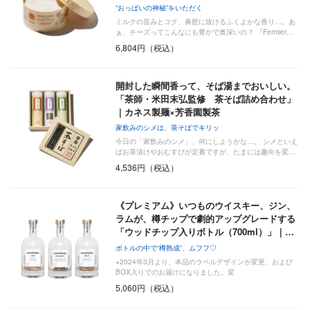
“おっぱいの神秘”をいただく
ミルクの旨みとコク、鼻腔に抜けるふくよかな香り…。あ
ぁ、チーズってこんなにも豊かで奥深いの？ 『Fermier…
6,804円（税込）
開封した瞬間香って、そば湯までおいしい。
「茶師・米田末弘監修 茶そば詰め合わせ」
｜カネス製麺×芳香園製茶
家飲みのシメは、茶そばでキリッ
今日の「家飲みのシメ」、何にしようかな…。 シメといえ
ばお茶漬けやおむすびが定番ですが、たまには趣向を変…
4,536円（税込）
《プレミアム》いつものウイスキー、ジン、
ラムが、樽チップで劇的アップグレードする
「ウッドチップ入りボトル（700ml）」｜…
ボトルの中で“樽熟成”、ムフフ♡
※2024年3月より、本品のラベルデザインが変更、および
BOX入りでのお届けになりました。変
5,060円（税込）