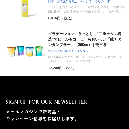
日本一の清流が育てた「ゆず」で、“香りの一杯”
「今日もおつかれさま！」 一日の終わりに飲む、お酒やお
茶は格別。 この“希少なゆず”を垂らせば、いつものドリ…
2,376円（税込）
グラデーションにうっとり、“二重チタン構
造”でビールもコーヒーもおいしい「純チタ
ンタンブラー」（250cc） | 燕三条
氷が溶けない純チタンタンブラー
MONOCOで大人気『純チタンタンブラー』の新作は、美
しいグラデーションデザインです。
13,200円（税込）
SIGN UP FOR OUR NEWSLETTER
メールマガジンで新商品・
キャンペーン情報をお届けします。