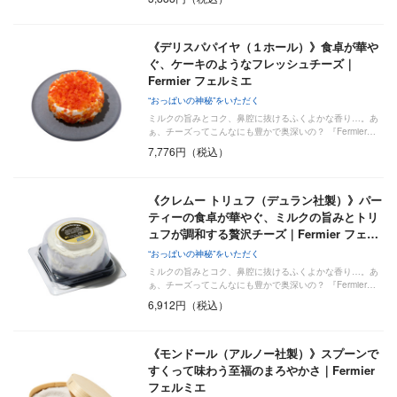
《デリスパパイヤ（１ホール）》食卓が華や
ぐ、ケーキのようなフレッシュチーズ｜
Fermier フェルミエ
“おっぱいの神秘”をいただく
ミルクの旨みとコク、鼻腔に抜けるふくよかな香り…。あ
ぁ、チーズってこんなにも豊かで奥深いの？ 『Fermier…
7,776円（税込）
《クレムー トリュフ（デュラン社製）》パー
ティーの食卓が華やぐ、ミルクの旨みとトリ
ュフが調和する贅沢チーズ｜Fermier フェ…
“おっぱいの神秘”をいただく
ミルクの旨みとコク、鼻腔に抜けるふくよかな香り…。あ
ぁ、チーズってこんなにも豊かで奥深いの？ 『Fermier…
6,912円（税込）
《モンドール（アルノー社製）》スプーンで
すくって味わう至福のまろやかさ｜Fermier
フェルミエ