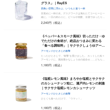
グラス」｜RayES
四角い空間に浮かぶ、いつもと違う一杯
目覚めに一杯の水。デスクワークは淹れたてコーヒーと一
緒に。一日の終わりに、ビールや焼酎、冷酒でゆったり…
2,240円（税込）
《ペッパー＆スモーク風味》切っただけ・ゆ
でただけの食材が、絶品おつまみに変わる
「食べる調味料」｜サクサクしょうゆアー…
アーモンドひとさじの衝撃
たったひとさじで、“衝撃”を受けました。 カットした粒々
アーモンドに、風味豊かなしょうゆの組合せ……どちら…
1,180円（税込）
《塩糀レモン風味》まろやか塩糀とサクサク
のカシューナッツ粒に、瀬戸内レモンの刺激
｜サクサク塩糀レモンカシューナッツ
アーモンドひとさじの衝撃
ひとくち食べただけで、「ウマッ！」
1,180円（税込）