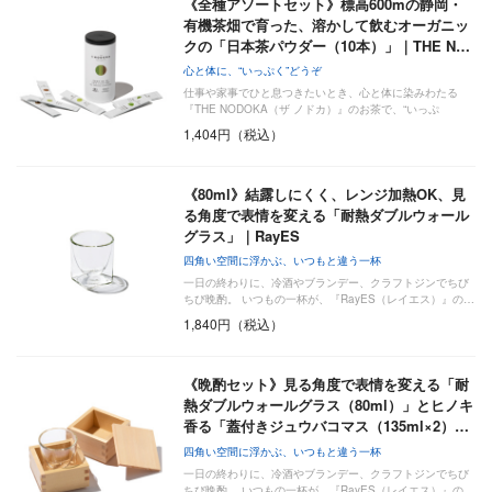
《全種アソートセット》標高600mの静岡・
有機茶畑で育った、溶かして飲むオーガニッ
クの「日本茶パウダー（10本）」｜THE N…
心と体に、“いっぷく”どうぞ
仕事や家事でひと息つきたいとき、心と体に染みわたる
『THE NODOKA（ザ ノドカ）』のお茶で、“いっぷ
く”い…
1,404円（税込）
《80ml》結露しにくく、レンジ加熱OK、見
る角度で表情を変える「耐熱ダブルウォール
グラス」｜RayES
四角い空間に浮かぶ、いつもと違う一杯
一日の終わりに、冷酒やブランデー、クラフトジンでちび
ちび晩酌。 いつもの一杯が、『RayES（レイエス）』の…
1,840円（税込）
《晩酌セット》見る角度で表情を変える「耐
熱ダブルウォールグラス（80ml）」とヒノキ
香る「蓋付きジュウバコマス（135ml×2）…
四角い空間に浮かぶ、いつもと違う一杯
一日の終わりに、冷酒やブランデー、クラフトジンでちび
ちび晩酌。 いつもの一杯が、『RayES（レイエス）』の…