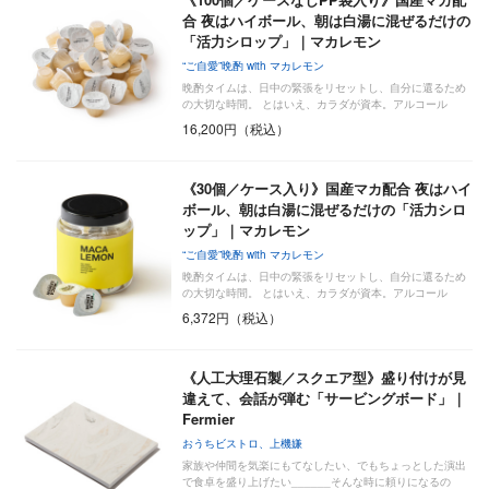
合 夜はハイボール、朝は白湯に混ぜるだけの
「活力シロップ」｜マカレモン
“ご自愛”晩酌 with マカレモン
晩酌タイムは、日中の緊張をリセットし、自分に還るため
の大切な時間。 とはいえ、カラダが資本。アルコール
の“…
16,200円（税込）
《30個／ケース入り》国産マカ配合 夜はハイ
ボール、朝は白湯に混ぜるだけの「活力シロ
ップ」｜マカレモン
“ご自愛”晩酌 with マカレモン
晩酌タイムは、日中の緊張をリセットし、自分に還るため
の大切な時間。 とはいえ、カラダが資本。アルコール
の“…
6,372円（税込）
《人工大理石製／スクエア型》盛り付けが見
違えて、会話が弾む「サービングボード」｜
Fermier
おうちビストロ、上機嫌
家族や仲間を気楽にもてなしたい、でもちょっとした演出
で食卓を盛り上げたい______そんな時に頼りになるの