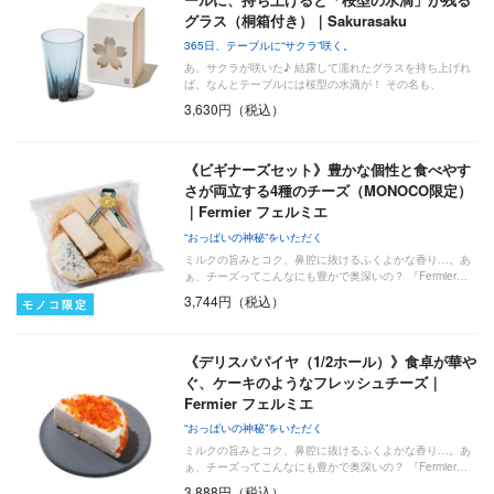
グラス（桐箱付き）｜Sakurasaku
365日、テーブルに“サクラ”咲く。
あ、サクラが咲いた♪ 結露して濡れたグラスを持ち上げれ
ば、なんとテーブルには桜型の水滴が！ その名も、
『Sa…
3,630円（税込）
《ビギナーズセット》豊かな個性と食べやす
さが両立する4種のチーズ（MONOCO限定）
｜Fermier フェルミエ
“おっぱいの神秘”をいただく
ミルクの旨みとコク、鼻腔に抜けるふくよかな香り…。あ
ぁ、チーズってこんなにも豊かで奥深いの？ 『Fermier…
3,744円（税込）
モノコ限定
《デリスパパイヤ（1/2ホール）》食卓が華や
ぐ、ケーキのようなフレッシュチーズ｜
Fermier フェルミエ
“おっぱいの神秘”をいただく
ミルクの旨みとコク、鼻腔に抜けるふくよかな香り…。あ
ぁ、チーズってこんなにも豊かで奥深いの？ 『Fermier…
3,888円（税込）