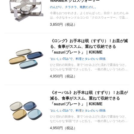
WARMER クロスウォーマー
のんびり、チラチラ、晩酌たのし。
今週もおつかれさま。よくがんばった、自分！ おたのしみ
は、小さなキャンドルコンロ「クロスウォーマー」で温…
3,850円（税込）
《ロング》お手本は硯（すずり）！お皿が減
る、食事がススム、重ねて収納できる
「suzuriプレート」｜KIKIME
“おいしい凹み”で、料理とタレのいい関係
ひと切れの刺身を、箸でつかみ上げた流れで醤油をつけ、
なだらかな“斜面”でさっと払う。 一枚の美しいうつわの…
4,950円（税込）
《オーバル》お手本は硯（すずり）！お皿が
減る、食事がススム、重ねて収納できる
「suzuriプレート」｜KIKIME
“おいしい凹み”で、料理とタレのいい関係
ひと切れの刺身を、箸でつかみ上げた流れで醤油をつけ、
なだらかな“斜面”でさっと払う。 一枚の美しいうつわの…
4,950円（税込）