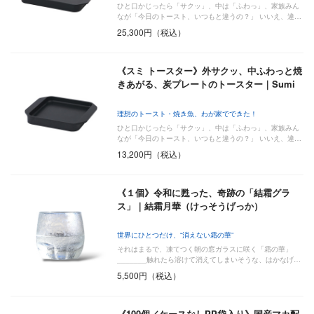
ひと口かじったら「サクッ」、中は「ふわっ」、家族みん
なが「今日のトースト、いつもと違うの？」 いいえ、違…
25,300円（税込）
《スミ トースター》外サクッ、中ふわっと焼
きあがる、炭プレートのトースター｜Sumi
理想のトースト・焼き魚、わが家でできた！
ひと口かじったら「サクッ」、中は「ふわっ」、家族みん
なが「今日のトースト、いつもと違うの？」 いいえ、違…
13,200円（税込）
《１個》令和に甦った、奇跡の「結霜グラ
ス」｜結霜月華（けっそうげっか）
世界にひとつだけ、“消えない霜の華”
それはまるで、凍てつく朝の窓ガラスに咲く「霜の華」
_______触れたら溶けて消えてしまいそうな、はかなげ…
5,500円（税込）
《100個／ケースなしPP袋入り》国産マカ配