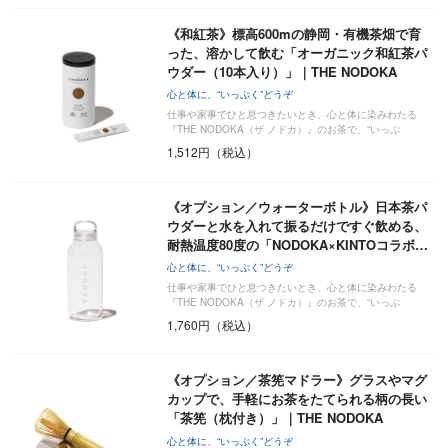
《和紅茶》標高600mの静岡・有機茶畑で育
った、溶かして飲む「オーガニック和紅茶パ
ウダー（10本入り）」｜THE NODOKA
心と体に、“いっぷく”どうぞ
仕事や家事でひと息つきたいとき、心と体に染みわたる
『THE NODOKA（ザ ノドカ）』のお茶で、“いっぷ
く”い…
1,512円（税込）
《オプション／ウォーターボトル》日本茶パ
ウダーと水を入れて振るだけですぐ飲める、
耐熱温度80度の「NODOKA×KINTOコラボ…
心と体に、“いっぷく”どうぞ
仕事や家事でひと息つきたいとき、心と体に染みわたる
『THE NODOKA（ザ ノドカ）』のお茶で、“いっぷ
く”い…
1,760円（税込）
《オプション／茶筅マドラー》グラスやマグ
カップで、手軽にお茶をたてられる柄の長い
「茶筅（枕付き）」｜THE NODOKA
心と体に、“いっぷく”どうぞ