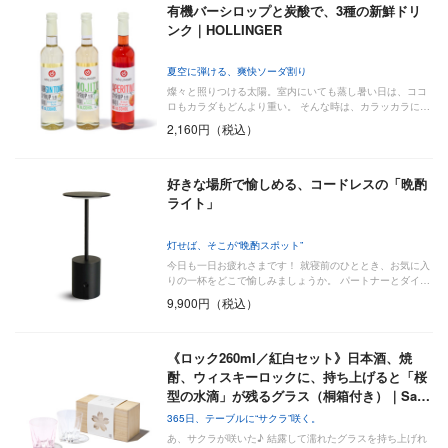
有機バーシロップと炭酸で、3種の新鮮ドリ
ンク｜HOLLINGER
夏空に弾ける、爽快ソーダ割り
燦々と照りつける太陽。室内にいても蒸し暑い日は、ココ
ロもカラダもどんより重い。 そんな時は、カラッカラに…
2,160円（税込）
好きな場所で愉しめる、コードレスの「晩酌
ライト」
灯せば、そこが“晩酌スポット”
今日も一日お疲れさまです！ 就寝前のひととき、お気に入
りの一杯をどこで愉しみましょうか。 パートナーとダイ…
9,900円（税込）
《ロック260ml／紅白セット》日本酒、焼
酎、ウィスキーロックに、持ち上げると「桜
型の水滴」が残るグラス（桐箱付き）｜Sa…
365日、テーブルに“サクラ”咲く。
あ、サクラが咲いた♪ 結露して濡れたグラスを持ち上げれ