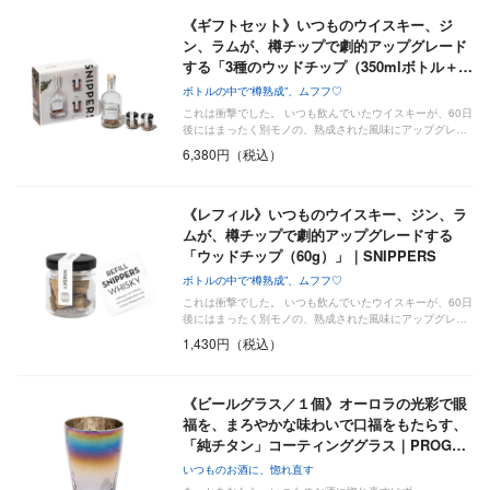
《ギフトセット》いつものウイスキー、ジ
ン、ラムが、樽チップで劇的アップグレード
する「3種のウッドチップ（350mlボトル＋…
ボトルの中で“樽熟成”、ムフフ♡
これは衝撃でした。 いつも飲んでいたウイスキーが、60日
後にはまったく別モノの、熟成された風味にアップグレ…
6,380円（税込）
《レフィル》いつものウイスキー、ジン、ラ
ムが、樽チップで劇的アップグレードする
「ウッドチップ（60g）」｜SNIPPERS
ボトルの中で“樽熟成”、ムフフ♡
これは衝撃でした。 いつも飲んでいたウイスキーが、60日
後にはまったく別モノの、熟成された風味にアップグレ…
1,430円（税込）
《ビールグラス／１個》オーロラの光彩で眼
福を、まろやかな味わいで口福をもたらす、
「純チタン」コーティンググラス｜PROG…
いつものお酒に、惚れ直す