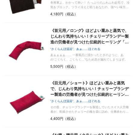
冬将軍よ、かかって来い！ たっぷりのふわふわ起毛で、冷
気をブロック。ツライ冷えと戦うあなたの、強〜い味方…
4,180円（税込）
《首元用／ロング》ほどよい重みと蒸気で、
じんわり気持ちいい！チェリーブランデー製
造の労働者が見つけた伝統的ヒーリング「…
“さくらんぼ温浴”、あぁ……ほぐれる
あぁぁぁぁ…… 一番風呂に浸かったときのように、あ
の“ごくらく、ごくらく…”なため息が漏れてしまうはず。
「チ…
5,500円（税込）
《目元用／ショート》ほどよい重みと蒸気
で、じんわり気持ちいい！チェリーブランデ
ー製造の労働者が見つけた伝統的ヒーリン…
“さくらんぼ温浴”、あぁ……ほぐれる
その昔、チェリーブランデーを製造していたスイス人労働
者が、乾燥させたチェリーの種を袋に詰め、仕事終わり…
4,400円（税込）
《お腹・腰元用／クラシック》ほどよい重み