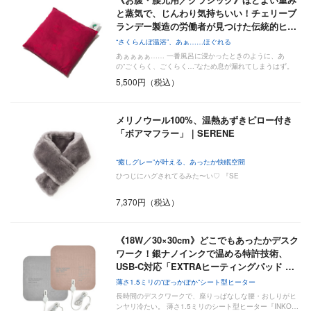
と蒸気で、じんわり気持ちいい！チェリーブ
ランデー製造の労働者が見つけた伝統的ヒ…
“さくらんぼ温浴”、あぁ……ほぐれる
あぁぁぁぁ…… 一番風呂に浸かったときのように、あ
の“ごくらく、ごくらく…”なため息が漏れてしまうはず。
「チ…
5,500円（税込）
メリノウール100%、温熱あずきピロー付き
「ボアマフラー」｜SERENE
“癒しグレー”が叶える、あったか快眠空間
ひつじにハグされてるみた〜い♡ 『SE
7,370円（税込）
《18W／30×30cm》どこでもあったかデスク
ワーク！銀ナノインクで温める特許技術、
USB-C対応「EXTRAヒーティングパッド …
薄さ1.5ミリの“ぽっかぽか”シート型ヒーター
長時間のデスクワークで、座りっぱなしな腰・おしりがヒ
ンヤリ冷たい。 薄さ1.5ミリのシート型ヒーター『INKO…