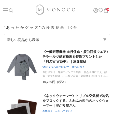
0
"あったかグッズ"の検索結果 10件
《一般医療機器 血行促進・疲労回復ウエア》
テラヘルツ鉱石粉末を特殊プリントした
「FLOW WEAR」｜遠赤技研
“着るテラヘルツ鉱石”で、血行促進！
血行促進は、身体のインフラ整備。 熱を全身に伝え、酸
素・栄養を配達し、二酸化炭素・老廃物を回収している…
10,780円（税込）
《ネックウォーマー》トリプル空気層で冷気
をブロックする、ふわふわ起毛のネックウォ
ーマー｜寒がり屋さん
冬将軍よ、かかって来い！