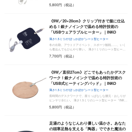
5,800円（税込）
《9W／20×20cm》クリップ付きで服に仕込
める！銀ナノインクで温める特許技術の
「USBウェアラブルヒーター」｜INKO
薄さ1.5ミリの“ぽっかぽか”シート型ヒーター
冬の出勤、アウトドアイベント、スポーツ観戦……、いく
ら着込んでもひんやり寒い。 薄さ1ミリのシート型ヒー…
7,700円（税込）
《9W／直径27cm》どこでもあったかデスク
ワーク！銀ナノインクで温める特許技術の
「USB式ヒーティングパッド」｜INKO
薄さ1.5ミリの“ぽっかぽか”シート型ヒーター
長時間のデスクワークで、座りっぱなしな腰元・おしりが
ヒンヤリ冷たい。 薄さ1.5ミリのシート型ヒーター『INK…
5,800円（税込）
足湯のようなじんわり優しい温かさ。あなた
の頭寒足熱を支える「陶器」でできた魔法の