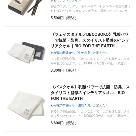
都会のラグジュアリーホテルのエントランスへ 南国の森に
たたずむヴィラへ オレンジが香る、日差したっぷりの南…
5,500円（税込）
《フェイスタオル／DECOBOKO》乳酸パワ
ーで抗菌・防臭、スタイリスト監修のインテ
リアタオル｜BIO FOR THE EARTH
わが家の辞書から「生乾き臭」が消えた！
ある日の商品会議。「かっこよくて、しかも臭わないタオ
ルを見つけたよ！」と、MONOCO代表・柿山。 早速サ…
3,300円（税込）
《バスタオル》乳酸パワーで抗菌・防臭、ス
タイリスト監修のインテリアタオル｜BIO
FOR THE EARTH
わが家の辞書から「生乾き臭」が消えた！
ある日の商品会議。「かっこよくて、しかも臭わないタオ
ルを見つけたよ！」と、MONOCO代表・柿山。 早速サ…
6,600円（税込）