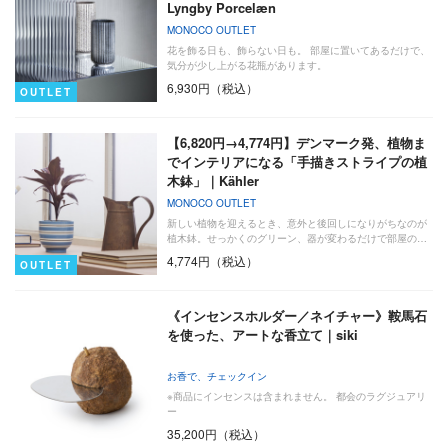
Lyngby Porcelæn
MONOCO OUTLET
花を飾る日も、飾らない日も。 部屋に置いてあるだけで、
気分が少し上がる花瓶があります。
6,930円（税込）
OUTLET
【6,820円→4,774円】デンマーク発、植物ま
でインテリアになる「手描きストライプの植
木鉢」｜Kähler
MONOCO OUTLET
新しい植物を迎えるとき、意外と後回しになりがちなのが
植木鉢。せっかくのグリーン、器が変わるだけで部屋の…
4,774円（税込）
OUTLET
《インセンスホルダー／ネイチャー》鞍馬石
を使った、アートな香立て｜siki
お香で、チェックイン
※商品にインセンスは含まれません。 都会のラグジュアリ
ー
35,200円（税込）