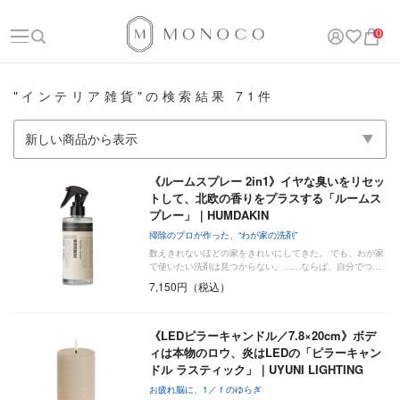
0
"インテリア雑貨"の検索結果 71件
《ルームスプレー 2in1》イヤな臭いをリセッ
トして、北欧の香りをプラスする「ルームス
プレー」｜HUMDAKIN
掃除のプロが作った、“わが家の洗剤”
数えきれないほどの家をきれいにしてきた。 でも、わが家
で使いたい洗剤は見つからない。……ならば、自分でつ…
7,150円（税込）
《LEDピラーキャンドル／7.8×20cm》ボデ
ィは本物のロウ、炎はLEDの「ピラーキャン
ドル ラスティック」｜UYUNI LIGHTING
お疲れ脳に、1／ｆのゆらぎ