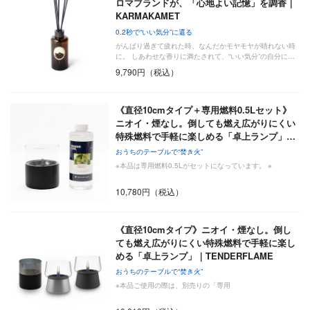
ロマブランドが、「心地よい記憶」を調香｜
KARMAKAMET
0.2秒で“いい気分”に還る
がんばり過ぎて疲れた時、なんだかモヤモヤが晴れない時
に。 しあわせな香りに満たされて、“いい気分”の自分に…
9,790円（税込）
《直径10cmタイプ＋専用燃料0.5Lセット》
ニオイ・煙なし。倒しても燃え広がりにくい
特殊燃料で手軽に楽しめる「卓上ランプ」…
おうちのテーブルで“焚き火”
※本品は専用燃料0.5Lがセットになっています。 ※
10,780円（税込）
《直径10cmタイプ》ニオイ・煙なし。倒し
ても燃え広がりにくい特殊燃料で手軽に楽し
める「卓上ランプ」｜TENDERFLAME
おうちのテーブルで“焚き火”
※本品ご使用の際は、別売りの「専用