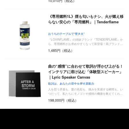
10,010円（税込）
《専用燃料1L》煙も匂いもナシ、火が燃え移
らない安心の「専用燃料」｜Tenderflame
おうちのテーブルで“焚き火”
『LOVINFLAME』の姉妹ブランド『TENDERFLAME』か
ら、専用燃料がお求めやすくなって新登場！両ブランド…
1,485円（税込）
曲の“感情”に合わせて歌詞が浮かび上がる！
インテリアに溶け込む「体験型スピーカー」
｜Lyric Speaker Canvas
歌詞は、あなたの背中を押す原動力
人を想う矛盾も、愛の色彩も、痛みを実感する瞬間も。い
つだって、私たちにモノゴトや感情の機微を教えてくれ…
198,000円（税込）