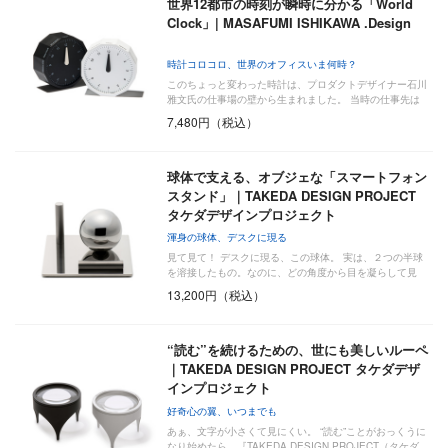
世界12都市の時刻が瞬時に分かる「World
Clock」| MASAFUMI ISHIKAWA .Design
時計コロコロ、世界のオフィスいま何時？
このちょっと変わった時計は、プロダクトデザイナー石川
雅文氏の仕事場の壁から生まれました。 当時の仕事先は
…
7,480円（税込）
球体で支える、オブジェな「スマートフォン
スタンド」｜TAKEDA DESIGN PROJECT
タケダデザインプロジェクト
渾身の球体、デスクに現る
見て見て！ デスクに現る、この球体。 実は、２つの半球
を溶接したもの。なのに、どの角度から目を凝らして見
て…
13,200円（税込）
“読む”を続けるための、世にも美しいルーペ
｜TAKEDA DESIGN PROJECT タケダデザ
インプロジェクト
好奇心の翼、いつまでも
あぁ、文字が小さくて見にくい。 “読む”ことがおっくうに
なり始めたら、『TAKEDA DESIGN PROJECT（タケダ…