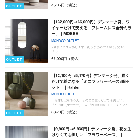
4,235円（税込）
OUTLET
【132,000円→66,000円】デンマーク発、ワ
イヤーだけで支える「フレームレス全身ミラ
ー」｜MOEBE
MONOCO OUTLET
※裏側にキズがあります。あらかじめご了承ください。
「余
66,000円（税込）
OUTLET
【12,100円→8,470円】デンマーク発、置く
だけで絵になる「ミニフラワーベース3個セ
ット」｜Kähler
MONOCO OUTLET
一輪挿しはもちろん、そのまま置くだけでも美しい。
『Kähler（ケーラー）』の「Hammershoi ミニチュアベ…
8,470円（税込）
OUTLET
【9,900円→6,930円】デンマーク発、花を生
けなくても美しい「フラワーベース」｜