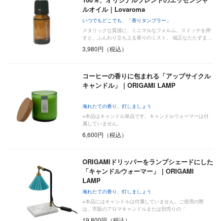
ルオイル｜Lovaroma
いつでもどこでも、「香りタンブラー」
メタリックな質感に、ミニマルなフォルム。スイッチを押
すと、ふんわり立ち上る香りのミスト。 端正なたたずま…
3,980円（税込）
コーヒーの香りに包まれる「アップサイクル
キャンドル」｜ORIGAMI LAMP
淹れたての香り、灯しましょう
※本品はキャンドル単品です。キャンドルウォーマーは付
属していません。
6,600円（税込）
ORIGAMIドリッパーをランプシェードにした
「キャンドルウォーマー」｜ORIGAMI
LAMP
淹れたての香り、灯しましょう
※本品にはキャンドルは付属していません。ご使用の際
は、市販のアロマキャンドルまたは別売りの「
19,800円（税込）