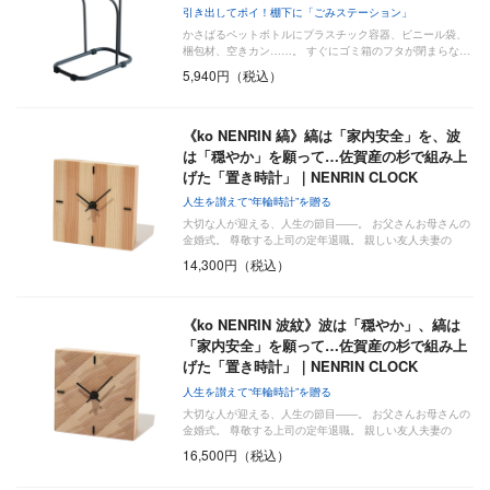
引き出してポイ！棚下に「ごみステーション」
かさばるペットボトルにプラスチック容器、ビニール袋、
梱包材、空きカン……。 すぐにゴミ箱のフタが閉まらな…
5,940円（税込）
《ko NENRIN 縞》縞は「家内安全」を、波
は「穏やか」を願って…佐賀産の杉で組み上
げた「置き時計」｜NENRIN CLOCK
人生を讃えて“年輪時計”を贈る
大切な人が迎える、人生の節目――。 お父さんお母さんの
金婚式。 尊敬する上司の定年退職。 親しい友人夫妻の
新…
14,300円（税込）
《ko NENRIN 波紋》波は「穏やか」、縞は
「家内安全」を願って…佐賀産の杉で組み上
げた「置き時計」｜NENRIN CLOCK
人生を讃えて“年輪時計”を贈る
大切な人が迎える、人生の節目――。 お父さんお母さんの
金婚式。 尊敬する上司の定年退職。 親しい友人夫妻の
新…
16,500円（税込）