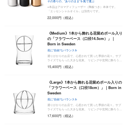
…
その香りの、“ありのまま”を風で運ぶ
※本品はアロマディフューザー（陶板つき）本体です。
「エッセンシャルオイル」は別売りです。
22,000円（税込）
《Medium》1本から飾れる花留めボール入り
の「フラワーベース（口径14.5cm）」｜
Born in Sweden
花に“自由”なバランスを
通りがかりのお店で、心惹かれて買った季節の花々。サプ
ライズでもらった大きな花束。 リビングや玄関に飾ろう…
15,400円（税込）
《Large》1本から飾れる花留めボール入りの
「フラワーベース（口径18cm）」｜Born in
Sweden
花に“自由”なバランスを
通りがかりのお店で、心惹かれて買った季節の花々。サプ
ライズでもらった大きな花束。 リビングや玄関に飾ろう…
17,600円（税込）