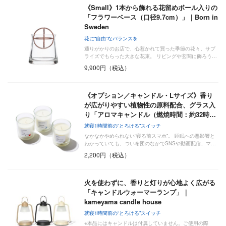
《Small》1本から飾れる花留めボール入りの
「フラワーベース（口径9.7cm）」｜Born in
Sweden
花に“自由”なバランスを
通りがかりのお店で、心惹かれて買った季節の花々。サプ
ライズでもらった大きな花束。 リビングや玄関に飾ろう…
9,900円（税込）
《オプション／キャンドル・Lサイズ》香り
が広がりやすい植物性の原料配合、グラス入
り「アロマキャンドル（燃焼時間：約32時…
就寝1時間前の“とろける”スイッチ
なかなかやめられない“寝る前スマホ”。 睡眠への悪影響と
わかっていても、つい布団のなかでSNSや動画配信、マ…
2,200円（税込）
火を使わずに、香りと灯りが心地よく広がる
「キャンドルウォーマーランプ」｜
kameyama candle house
就寝1時間前の“とろける”スイッチ
※本品にはキャンドルは付属していません。ご使用の際