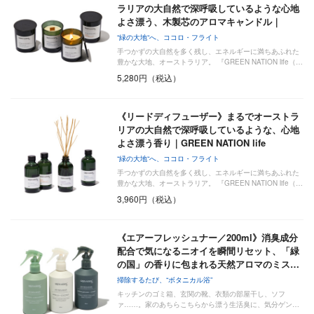
ラリアの大自然で深呼吸しているような心地
よさ漂う、木製芯のアロマキャンドル｜
GR…
“緑の大地“へ、ココロ・フライト
手つかずの大自然を多く残し、エネルギーに満ちあふれた
豊かな大地、オーストラリア。 『GREEN NATION life（…
5,280円（税込）
《リードディフューザー》まるでオーストラ
リアの大自然で深呼吸しているような、心地
よさ漂う香り｜GREEN NATION life
“緑の大地“へ、ココロ・フライト
手つかずの大自然を多く残し、エネルギーに満ちあふれた
豊かな大地、オーストラリア。 『GREEN NATION life（…
3,960円（税込）
《エアーフレッシュナー／200ml》消臭成分
配合で気になるニオイを瞬間リセット、「緑
の国」の香りに包まれる天然アロマのミス…
掃除するたび、“ボタニカル浴”
キッチンのゴミ箱、玄関の靴、衣類の部屋干し、ソフ
ァ……。家のあちらこちらから漂う生活臭に、気分ゲン…