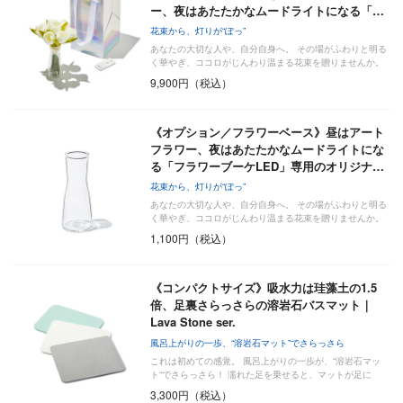
ー、夜はあたたかなムードライトになる「…
花束から、灯りが“ぽっ”
あなたの大切な人や、自分自身へ。 その場がふわりと明る
く華やぎ、ココロがじんわり温まる花束を贈りませんか。
9,900円（税込）
《オプション／フラワーベース》昼はアート
フラワー、夜はあたたかなムードライトにな
る「フラワーブーケLED」専用のオリジナ…
花束から、灯りが“ぽっ”
あなたの大切な人や、自分自身へ。 その場がふわりと明る
く華やぎ、ココロがじんわり温まる花束を贈りませんか。
1,100円（税込）
《コンパクトサイズ》吸水力は珪藻土の1.5
倍、足裏さらっさらの溶岩石バスマット｜
Lava Stone ser.
風呂上がりの一歩、“溶岩石マット”でさらっさら
これは初めての感覚。 風呂上がりの一歩が、“溶岩石マッ
ト“でさらっさら！ 濡れた足を乗せると、マットが足に
吸…
3,300円（税込）