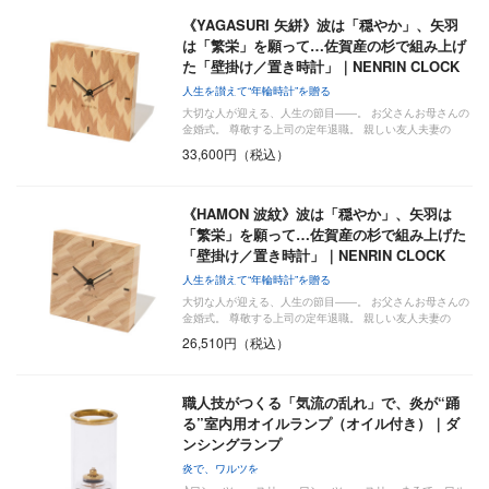
《YAGASURI 矢絣》波は「穏やか」、矢羽
は「繁栄」を願って…佐賀産の杉で組み上げ
た「壁掛け／置き時計」｜NENRIN CLOCK
人生を讃えて“年輪時計”を贈る
大切な人が迎える、人生の節目――。 お父さんお母さんの
金婚式。 尊敬する上司の定年退職。 親しい友人夫妻の
新…
33,600円（税込）
《HAMON 波紋》波は「穏やか」、矢羽は
「繁栄」を願って…佐賀産の杉で組み上げた
「壁掛け／置き時計」｜NENRIN CLOCK
人生を讃えて“年輪時計”を贈る
大切な人が迎える、人生の節目――。 お父さんお母さんの
金婚式。 尊敬する上司の定年退職。 親しい友人夫妻の
新…
26,510円（税込）
職人技がつくる「気流の乱れ」で、炎が“踊
る”室内用オイルランプ（オイル付き）｜ダ
ンシングランプ
炎で、ワルツを