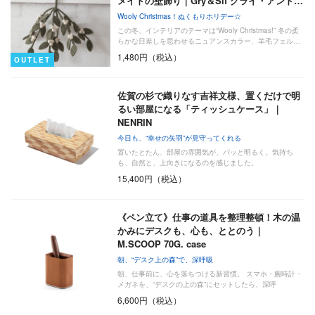
メイドの壁飾り｜Gry＆Sif グライ・アンド…
Wooly Christmas！ぬくもりホリデー☆
この冬、インテリアのテーマは“Wooly Christmas!” 冬の柔
らかな日差しを思わせるニュアンスカラー、羊毛フェル…
1,480円（税込）
OUTLET
佐賀の杉で織りなす吉祥文様、置くだけで明
るい部屋になる「ティッシュケース」｜
NENRIN
今日も、“幸せの矢羽”が見守ってくれる
置いたとたん、部屋の雰囲気が、パッと明るく。気持ち
も、自然と、上向きになるのを感じました。
15,400円（税込）
《ペン立て》仕事の道具を整理整頓！木の温
かみにデスクも、心も、ととのう｜
M.SCOOP 70G. case
朝、“デスク上の森”で、深呼吸
朝、仕事前に、心を落ちつける新習慣。 スマホ・腕時計・
メガネを、“デスクの上の森”にセットしたら、深呼
吸………
6,600円（税込）