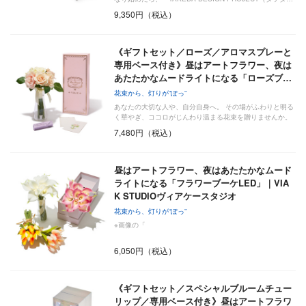
9,350円（税込）
《ギフトセット／ローズ／アロマスプレーと
専用ベース付き》昼はアートフラワー、夜は
あたたかなムードライトになる「ローズブ…
花束から、灯りが“ぽっ”
あなたの大切な人や、自分自身へ。 その場がふわりと明る
く華やぎ、ココロがじんわり温まる花束を贈りませんか。
7,480円（税込）
昼はアートフラワー、夜はあたたかなムード
ライトになる「フラワーブーケLED」｜VIA
K STUDIOヴィアケースタジオ
花束から、灯りが“ぽっ”
※画像の「
6,050円（税込）
《ギフトセット／スペシャルブルームチュー
リップ／専用ベース付き》昼はアートフラワ