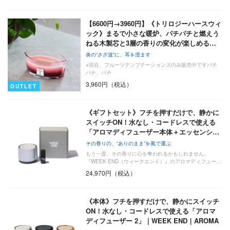
【6600円→3960円】《トリロジーハースウィ
ック》まるで小さな暖炉、パチパチと燃えう
ねる木製芯と3層の香りの変化が楽しめる…
炎の“さざ波”に、耳を澄ます
※現在、フルーツテンプテーションズのみ販売中ですパチ
パチ、パチ
3,960円（税込）
OUTLET
《ギフトセット》フチを押すだけで、静かに
スイッチON！水なし・コードレスで使える
「アロマディフューザー本体＋エッセンシ…
その香りの、“ありのまま”を風で運ぶ
もう一度、その香りに心を奪われるかもしれません。
『WEEK END（ウィークエンド）』のアロマディフュー…
24,970円（税込）
《本体》フチを押すだけで、静かにスイッチ
ON！水なし・コードレスで使える「アロマ
ディフューザー 2」｜WEEK END｜AROMA