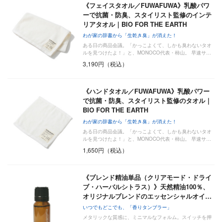
《フェイスタオル／FUWAFUWA》乳酸パワ
ーで抗菌・防臭、スタイリスト監修のインテ
リアタオル｜BIO FOR THE EARTH
わが家の辞書から「生乾き臭」が消えた！
ある日の商品会議。「かっこよくて、しかも臭わないタオ
ルを見つけたよ！」と、MONOCO代表・柿山。 早速サ…
3,190円（税込）
《ハンドタオル／FUWAFUWA》乳酸パワー
で抗菌・防臭、スタイリスト監修のタオル｜
BIO FOR THE EARTH
わが家の辞書から「生乾き臭」が消えた！
ある日の商品会議。「かっこよくて、しかも臭わないタオ
ルを見つけたよ！」と、MONOCO代表・柿山。 早速サ…
1,650円（税込）
《ブレンド精油単品（クリアモード・ドライ
ブ・ハーバルシトラス）》天然精油100％、
オリジナルブレンドのエッセンシャルオイ…
いつでもどこでも、「香りタンブラー」
メタリックな質感に、ミニマルなフォルム。スイッチを押