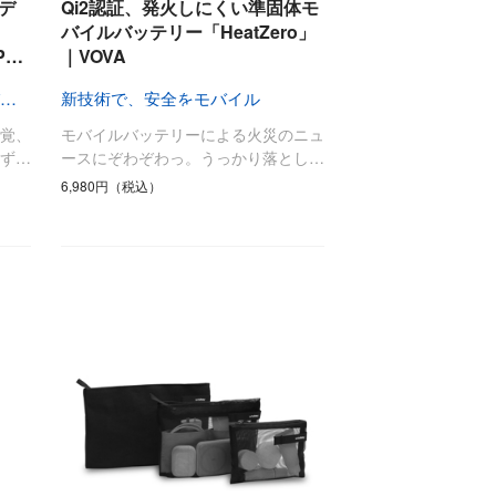
最後のひと口までキンキン
デ
Qi2認証、発火しにくい準固体モ
ドリンク
旅行
バイルバッテリー「HeatZero」
AP…
｜VOVA
フード
アウトドア
旅行遊び／その他
デスクの余白は、創造性の伸びしろ
新技術で、安全をモバイル
覚、
モバイルバッテリーによる火災のニュ
ず…
ースにぞわぞわっ。うっかり落とし…
6,980円（税込）