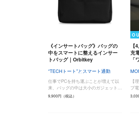
O
《インサートバッグ》バッグの
【4
中をスマートに整えるインサー
充
トバッグ｜Orbitkey
「
“TECHトート”とスマート通勤
MO
仕事でPCを持ち運ぶことが増えて以
【
来、バッグの中は大小のガジェット…
プ
9,900円（税込）
3,0