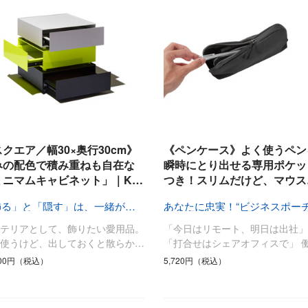
クエア／幅30×奥行30cm》
《ペンケース》よく使うペン
みの配色で積み重ねも自在な
瞬時にとり出せる専用ポケッ
ミニマムキャビネット」｜K…
つき！スリムだけど、マウス
「飾る」と「隠す」は、一緒がいい
ンテリアとして、飾りたい愛用品。
「今日はリモート、明日は出社」
く使うけど、出しておくと散らか…
「打合せはシェアオフィスで」 
800円（税込）
5,720円（税込）