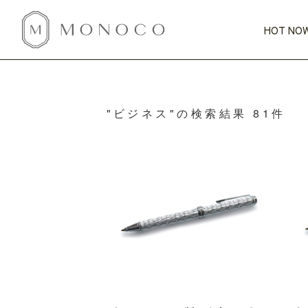
HOT NOW
新商品
CATEGORY
PRICE
SCENE
HOT NOW!
GIFTS
インテリア
"ビジネス"の検索結果 81件
1,000円未満
1,000円 
今週のT
カテゴリから探す
価格から探す
シーンから探す
すべて
すべて
特別な贈りもの
家具
すべての
会話が弾む
収納
特集一
気のきく手土産
照明
毎日使ってね
インテリア雑貨
おまと
ベランダ・庭
アウト
インテリア／そ
キッチン
すべて