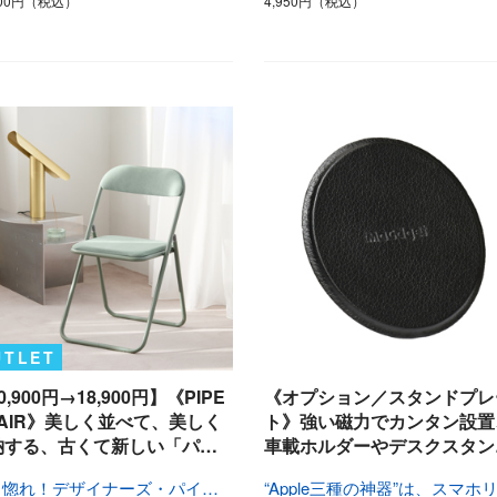
800円（税込）
4,950円（税込）
UTLET
0,900円→18,900円】《PIPE
《オプション／スタンドプレ
HAIR》美しく並べて、美しく
ト》強い磁力でカンタン設置
納する、古くて新しい「パ…
車載ホルダーやデスクスタン
一目惚れ！デザイナーズ・パイプ椅子