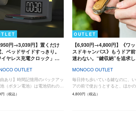
UTLET
OUTLET
,950円→3,039円】置くだけ
【6,930円→4,800円】《ワ
電、ベッドサイドすっきり。
スドキャンバス》もうドア前
ワイヤレス充電クロック」…
迷わない。“鍵収納”を追求し
NOCO OUTLET
MONOCO OUTLET
理由あり】時間記憶用のバックアッ
毎日持ち歩いている鍵なのに、い
電池（ボタン電池）は電池切れの…
アの前で使おうとすると、ほかの
39円（税込）
4,800円（税込）