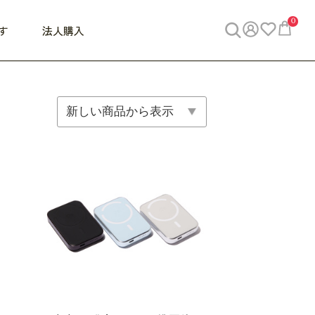
0
す
法人購入
WORK
ビジネス
ENJOY
寝具
10,000円 - 30,000円
30,000円以上
べて
すべて
すべて
すべて
らめきデスク
PC・スマホ関連
お出かけスパイス
敷き寝具
っと一息ふぅ
椅子・クッション
思い出トラベル
掛け寝具
っぱり清潔感
収納
外で過ごすって最高
パジャマ
事へGO
ビジネス／小物
好き・・にどっぷり
枕・小物
食料品
旅行・遊び
すべて
すべて