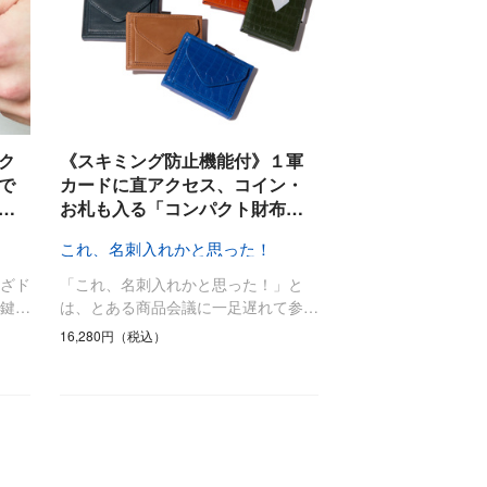
ック
《スキミング防止機能付》１軍
で
カードに直アクセス、コイン・
…
お札も入る「コンパクト財布…
これ、名刺入れかと思った！
ざド
「これ、名刺入れかと思った！」と
鍵…
は、とある商品会議に一足遅れて参…
16,280円（税込）