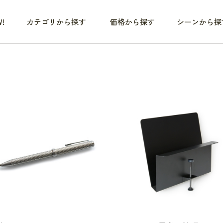
!
カテゴリから探す
価格から探す
シーンから探
つめた〜い夏、どうぞ！
HEALTHY
家電
HOME
ファッション
- 3,000円
3,000円 - 5,000円
5,000円 - 10,000円
OP10
すべて
すべて
すべて
すべて
す
朝までぐっすり
リビング家電
居心地のいい空間
服
ひ
商品 (新着順)
本気で休む
キッチン家電
家事ルンルン
バッグ
ほ
覧
いつも清潔
美容・健康家電
食いしん坊クラブ
靴・靴下
や
じぶんメンテナンス
オーディオ家電
料理と団らん
レイングッズ
仕
め割引
おうちエクササイズ
ファッション／小物
レット
の他
日用品
健康・美容
すべて
すべて