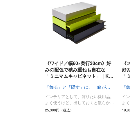
《ワイド／幅60×奥行30cm》好
《ス
みの配色で積み重ねも自在な
好
「ミニマムキャビネット」｜K…
「
「飾る」と「隠す」は、一緒がいい
インテリアとして、飾りたい愛用品。
イ
よく使うけど、出しておくと散らか…
よ
25,300円（税込）
19,