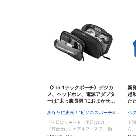
《2-in-1テックポーチ》デジカ
新
メ、ヘッドホン、電源アダプタ
起
ーは“太っ腹長男”におまかせ…
た
あなたに忠実！“ビジネスポーチ3兄弟”
「今日はリモート、明日は出社」
全国
「打合せはシェアオフィスで」 働…
ん