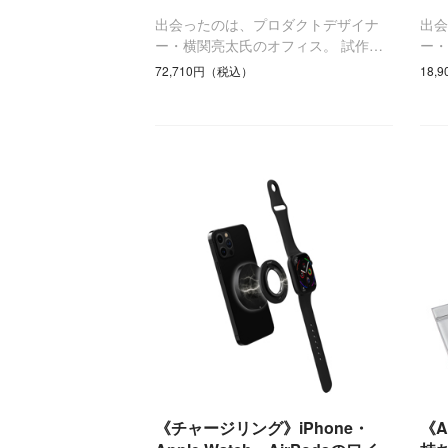
出会ったのは、プロダクトデザイナ
出
ー・横関亮太氏のオフィス。 試作…
ー・
72,710円（税込）
18,
《チャージリング》iPhone・
《