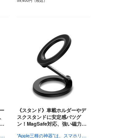
59,400円（税込）
ー
《スタンド》車載ホルダーやデ
、
スクスタンドに安定感バツグ
…
ン！MagSafe対応、強い磁力…
“Apple三種の神器”は、スマホリングで充電！
“Apple三種の神器”は、スマホリングで充電！