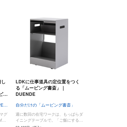
着し
LDKに仕事道具の定位置をつく
る「ムービング書斎」｜
スピ…
DUENDE
磁石で、“卓上ミニシアター”OPEN !
自分だけの「ムービング書斎」
にマグ
週に数回の在宅ワークは、もっぱらダ
f…
イニングテーブルで。「ご飯にする…