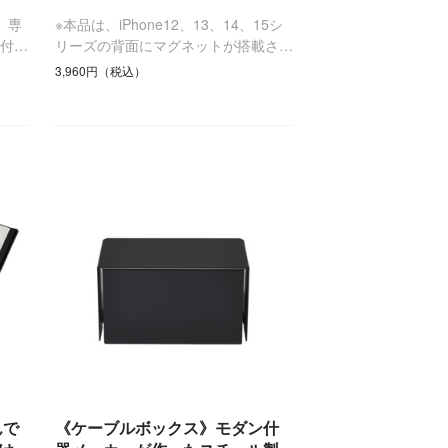
」専
※本品は、iPhone12、13、14、15シ
付…
リーズの背面にマグネットが搭載さ…
3,960円（税込）
んで
《ケーブルボックス》モダン什