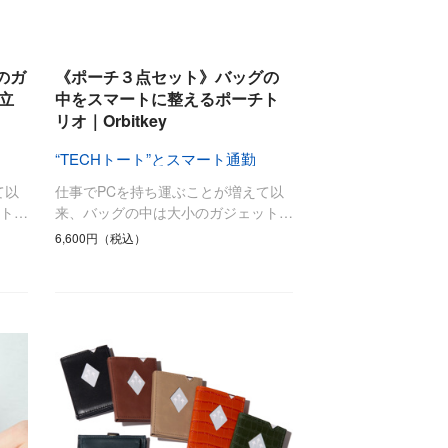
のガ
《ポーチ３点セット》バッグの
立
中をスマートに整えるポーチト
リオ｜Orbitkey
“TECHトート”とスマート通勤
て以
仕事でPCを持ち運ぶことが増えて以
ト…
来、バッグの中は大小のガジェット…
6,600円（税込）