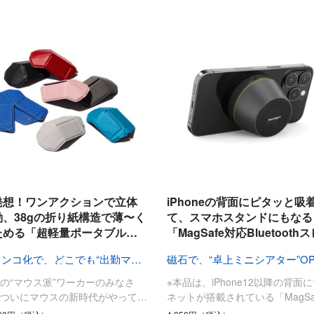
発想！ワンアクションで立体
iPhoneの背面にピタッと吸
動、38gの折り紙構造で薄〜く
て、スマホスタンドにもなる
ためる「超軽量ポータブル…
「MagSafe対応Bluetooth
ペタンコ化で、どこでも“出勤マウス”
の“マウス派”ワーカーのみなさ
※本品は、iPhone12以降の背面
、ついにマウスの新時代がやって…
ネットが搭載されている「MagSa