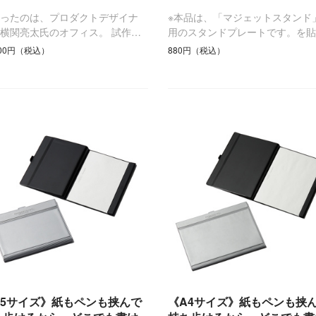
会ったのは、プロダクトデザイナ
※本品は、「マジェットスタンド
横関亮太氏のオフィス。 試作…
用のスタンドプレートです。を貼
900円（税込）
880円（税込）
A5サイズ》紙もペンも挟んで
《A4サイズ》紙もペンも挟