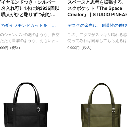
ひんやり今治タオル、生き返る〜
ダイヤモンドつき・シルバー
スペースと思考を拡張する、
掃除・洗濯
肌・髪ケア
・名入れ可》1本に約3936回以
スクポケット「The Space
、職人がひと彫りずつ刻む…
Creator」｜STUDIO PINE
タオル
バスグッズ
スリッパ
ひんやりグッズ
祝福のダイヤモンドカットを、人生の節目に
防災用品
あったかグッズ
福のシャンパンの泡のような、夜空
この、アタマがスッキリ晴れる感
水筒
健康グッズ
またたく星屑のような、えもいわ…
使ってみれば同感してもらえるは
日用品／その他
オーラルケア
,000円（税込）
9,900円（税込）