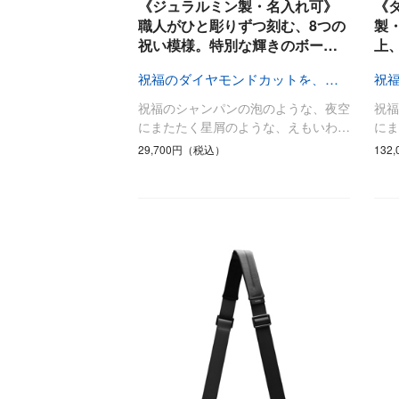
《ジュラルミン製・名入れ可》
《
調理家電
職人がひと彫りずつ刻む、8つの
製
祝い模様。特別な輝きのボー…
上
調理器具
食器
祝福のダイヤモンドカットを、人生の節目に
タオル・ふきん
祝福のシャンパンの泡のような、夜空
祝
キッチン雑貨
にまたたく星屑のような、えもいわ…
に
29,700円（税込）
132