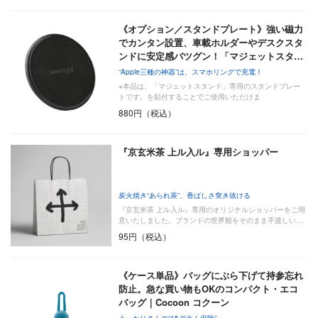
《オプション／スタンドプレート》強い磁力
でカンタン設置、車載ホルダーやデスクスタ
ンドに安定感バツグン！「マジェットスタ…
“Apple三種の神器”は、スマホリングで充電！
※本品は、「マジェットスタンド」専用のスタンドプレー
トです。を貼付することでご使用いただけま
880円（税込）
『京玄米茶 上ル入ル』専用ショッパー
炭火焼き“あられ茶”、香ばしさ突き抜ける
『京玄米茶 上ル入ル』専用のオリジナルショッパーをご用
意いたしました。ブランドの世界観をそのまま手渡しい…
95円（税込）
《ケース単品》バッグにぶら下げて持参忘れ
防止。急な買い物もOKのコンパクト・エコ
バッグ｜Cocoon コクーン
うっかりさんの“15グラム保険”