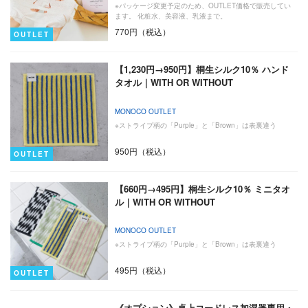
※パッケージ変更予定のため、OUTLET価格で販売してい
ます。 化粧水、美容液、乳液まで。
770円（税込）
OUTLET
【1,230円→950円】桐生シルク10％ ハンド
タオル｜WITH OR WITHOUT
MONOCO OUTLET
※ストライプ柄の「Purple」と「Brown」は表裏違う
950円（税込）
OUTLET
【660円→495円】桐生シルク10％ ミニタオ
ル｜WITH OR WITHOUT
MONOCO OUTLET
※ストライプ柄の「Purple」と「Brown」は表裏違う
495円（税込）
OUTLET
《オプション》卓上コードレス加湿器専用・