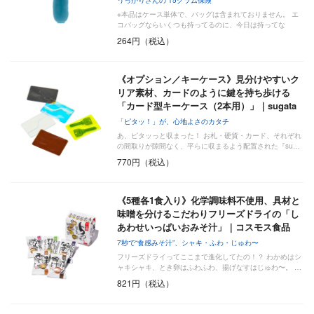
※本品はケース単体で、バッグは含まれておりません。 エ
コバッグならいくつも持ってるのに、今日は持ってな
264円（税込）
《オプション／キーケース》見分けやすいク
リア素材、カードのように鍵を持ち歩ける
「カード型キーケース（2本用）」｜sugata
「ピタッ！」が、心地よさのカタチ
あ、ピタッっと収まった！ お札・硬貨・カード、それぞれ
の間取りが隙間なく、平らに収まるよう配置された『su…
770円（税込）
《5種各1食入り》化学調味料不使用、具材と
味噌を分けるこだわりフリーズドライの「し
あわせいっぱいおみそ汁」｜コスモス食品
7秒で“食感みそ汁”、シャキ・ふわ・じゅわ〜
フリーズドライってここまで進化してたの！？ わかめはシ
ャキシャキ、とき卵はふわふわ、揚げなすはじゅわ〜。 …
821円（税込）