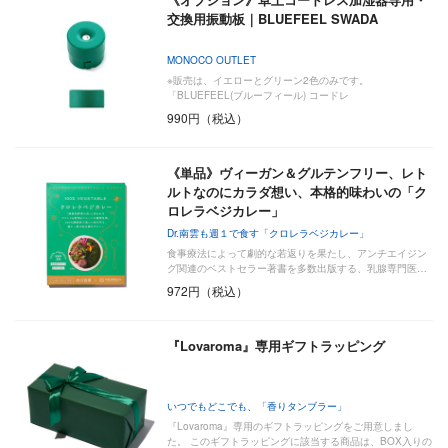
交換用振動板｜BLUEFEEL SWADA
MONOCO OUTLET
※販売は、イエローとグリーン2色のみです。
「BLUEFEEL(ブルーフィール) コードレ
990円（税込）
《単品》ヴィーガン＆グルテンフリー、レト
ルトなのにカラダ想い、本格的味わいの「ク
ロレラベジカレー」
Dr.南雲も週１で食す「クロレラベジカレー」
食事療法によって劇的な若返りを果たし、アンチエイジン
グ関連のベストセラー著書を多数出版する、乳腺専門医…
972円（税込）
『Lovaroma』専用ギフトラッピング
いつでもどこでも、「香りタンブラー」
『Lovaroma』専用のギフトラッピングをご用意しまし
た。 このギフトラッピングに該当する商品は、BOX入りの