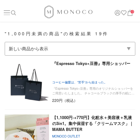
0
"1,000円未満の商品"の検索結果 19件
『Espresso Tokyo×豆善』専用ショッパー
コーヒー偏愛は、“苦手”から始まった。
『Espresso Tokyo×豆善』専用のオリジナルショッパーを
ご用意いたしました。 チャコールブラックの厚手の紙に…
220円（税込）
【1,1000円→770円】化粧水＋美容液＋乳液
の3in1。集中保湿する「クリームマスク」｜
MAMA BUTTER
MONOCO OUTLET