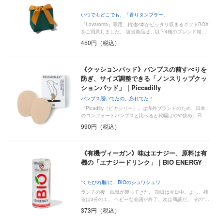
いつでもどこでも、「香りタンブラー」
『Lovaroma』専用、精油2本がピッタリ収まるギフトBOX
をご用意しました。 該当商品は、以下4種のブレンド精…
450円（税込）
《クッションパッド》パンプスの前すべりを
防ぎ、サイズ調整できる「ノンスリップクッ
ションパッド」｜Piccadilly
パンプス履いてたの、忘れてた！
『Picadilly（ピカジリー）』は海外ブランドのため、日本
のコンフォートパンプスと比べると靴幅はやや狭め。日…
990円（税込）
《有機ヴィーガン》味はエナジー、原料は有
機の「エナジードリンク」｜BIO ENERGY
“くたびれ脳”に、BIOのシュワシュワ
ランチの後、眠気が襲ってきた。 期日は今日中。よし、残
るは3分の１。 ヘビーな会議が終了。次は商談だ。 その“…
373円（税込）