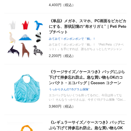
気…
4,400円（税込）
《単品》メガネ、スマホ、PC画面をピカピカ
にする、形状記憶の“布オリガミ”｜Peti Peto
プチペット
みてみて！ポンポンポンで「鶴」！
みてみて！ポンポンポンで「鶴」！ 『Peti Peto（プチペ
ット）』を手にすれば、誰もがちょっとしたマジシャン
気…
2,200円（税込）
《ラージサイズ／ケースつき》バッグにぶら
下げて持参忘れ防止。急な買い物もOKのコ
ンパクト・エコバッグ｜Cocoon コクーン
うっかりさんの“15グラム保険”
エコバッグならいくつも持ってるのに、今日は持ってな
い！ そんなうっかりさんは、今すぐ15グラム保険『Coc…
3,960円（税込）
《レギュラーサイズ／ケースつき》バッグに
ぶら下げて持参忘れ防止。急な買い物もOK