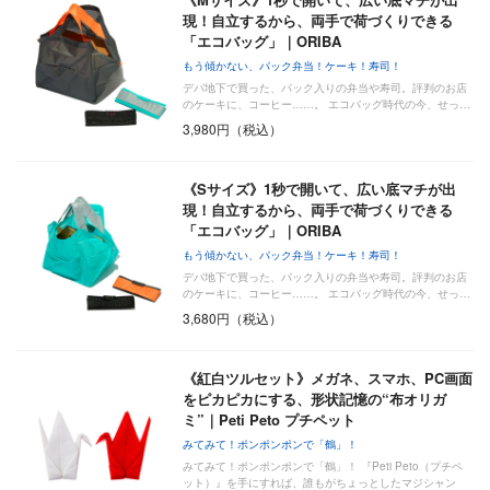
現！自立するから、両手で荷づくりできる
「エコバッグ」｜ORIBA
もう傾かない、パック弁当！ケーキ！寿司！
デパ地下で買った、パック入りの弁当や寿司。評判のお店
のケーキに、コーヒー……。 エコバッグ時代の今、せっ…
3,980円（税込）
《Sサイズ》1秒で開いて、広い底マチが出
現！自立するから、両手で荷づくりできる
「エコバッグ」｜ORIBA
もう傾かない、パック弁当！ケーキ！寿司！
デパ地下で買った、パック入りの弁当や寿司。評判のお店
のケーキに、コーヒー……。 エコバッグ時代の今、せっ…
3,680円（税込）
《紅白ツルセット》メガネ、スマホ、PC画面
をピカピカにする、形状記憶の“布オリガ
ミ”｜Peti Peto プチペット
みてみて！ポンポンポンで「鶴」！
みてみて！ポンポンポンで「鶴」！ 『Peti Peto（プチペ
ット）』を手にすれば、誰もがちょっとしたマジシャン