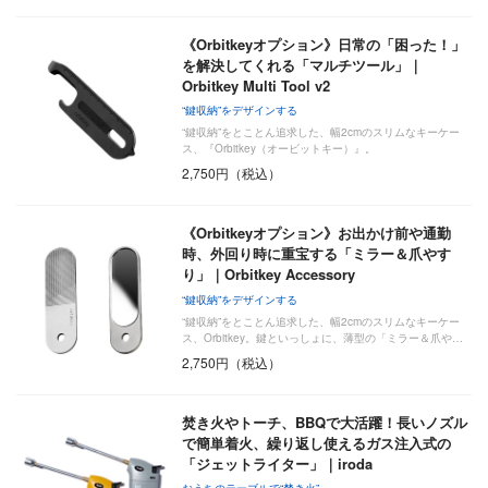
《Orbitkeyオプション》日常の「困った！」
を解決してくれる「マルチツール」｜
Orbitkey Multi Tool v2
“鍵収納”をデザインする
“鍵収納”をとことん追求した、幅2cmのスリムなキーケー
ス、『Orbitkey（オービットキー）』。
2,750円（税込）
《Orbitkeyオプション》お出かけ前や通勤
時、外回り時に重宝する「ミラー＆爪やす
り」｜Orbitkey Accessory
“鍵収納”をデザインする
“鍵収納”をとことん追求した、幅2cmのスリムなキーケー
ス、Orbitkey。鍵といっしょに、薄型の「ミラー＆爪や…
2,750円（税込）
焚き火やトーチ、BBQで大活躍！長いノズル
で簡単着火、繰り返し使えるガス注入式の
「ジェットライター」｜iroda
おうちのテーブルで“焚き火”