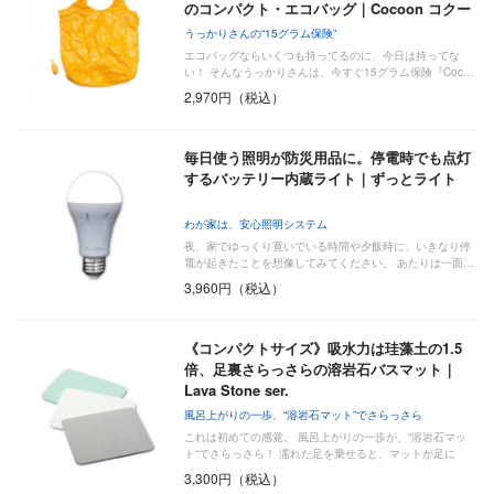
のコンパクト・エコバッグ｜Cocoon コクー
ン
うっかりさんの“15グラム保険”
エコバッグならいくつも持ってるのに、今日は持ってな
い！ そんなうっかりさんは、今すぐ15グラム保険『Coc…
2,970円（税込）
毎日使う照明が防災用品に。停電時でも点灯
するバッテリー内蔵ライト｜ずっとライト
わが家は、安心照明システム
夜、家でゆっくり寛いでいる時間や夕飯時に、いきなり停
電が起きたことを想像してみてください。 あたりは一面…
3,960円（税込）
《コンパクトサイズ》吸水力は珪藻土の1.5
倍、足裏さらっさらの溶岩石バスマット｜
Lava Stone ser.
風呂上がりの一歩、“溶岩石マット”でさらっさら
これは初めての感覚。 風呂上がりの一歩が、“溶岩石マッ
ト“でさらっさら！ 濡れた足を乗せると、マットが足に
吸…
3,300円（税込）