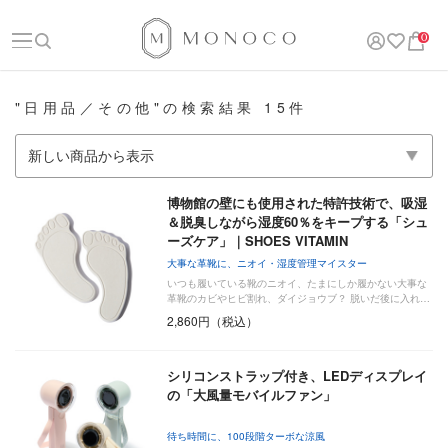
0
"日用品／その他"の検索結果 15件
博物館の壁にも使用された特許技術で、吸湿
＆脱臭しながら湿度60％をキープする「シュ
ーズケア」｜SHOES VITAMIN
大事な革靴に、ニオイ・湿度管理マイスター
いつも履いている靴のニオイ、たまにしか履かない大事な
革靴のカビやヒビ割れ、ダイジョウブ？ 脱いだ後に入れ…
2,860円（税込）
シリコンストラップ付き、LEDディスプレイ
の「大風量モバイルファン」
待ち時間に、100段階ターボな涼風