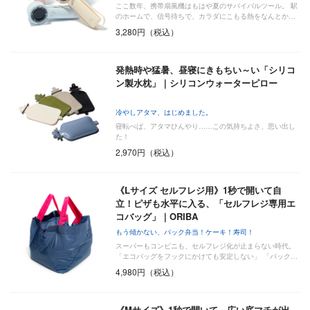
ここ数年、携帯扇風機はもはや夏のサバイバルツール。 駅
のホームで、信号待ちで、カラダにこもる熱をなんとか…
3,280円（税込）
発熱時や猛暑、昼寝にきもちい～い「シリコ
ン製水枕」｜シリコンウォーターピロー
冷やしアタマ、はじめました。
寝転べば、アタマひんやり……この気持ちよさ、思い出し
た！
2,970円（税込）
《Lサイズ セルフレジ用》1秒で開いて自
立！ピザも水平に入る、「セルフレジ専用エ
コバッグ」｜ORIBA
もう傾かない、パック弁当！ケーキ！寿司！
スーパーもコンビニも、セルフレジ化が止まらない時代。
「エコバッグをフックにかけても安定しない」 「パック…
4,980円（税込）
《Mサイズ》1秒で開いて、広い底マチが出