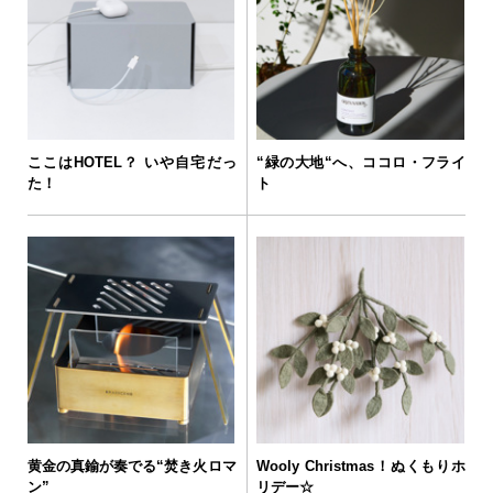
ここはHOTEL？ いや自宅だっ
“緑の大地“へ、ココロ・フライ
た！
ト
黄金の真鍮が奏でる“焚き火ロマ
Wooly Christmas！ぬくもりホ
ン”
リデー☆