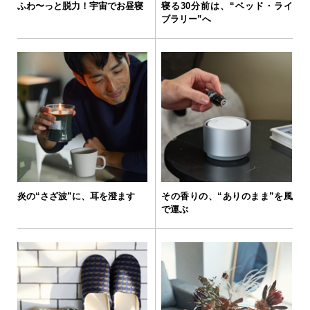
ふわ〜っと脱力！宇宙でお昼寝
寝る30分前は、“ベッド・ライ
ブラリー”へ
炎の“さざ波”に、耳を澄ます
その香りの、“ありのまま”を風
で運ぶ