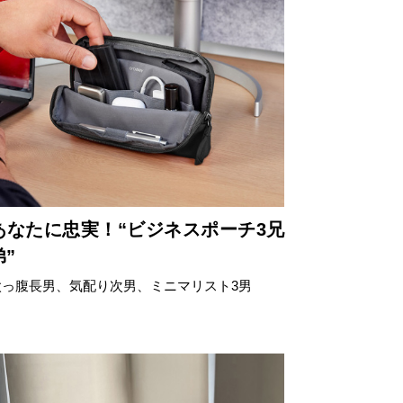
食料品
旅行・遊び
すべて
すべて
最後のひと口までキンキン
ドリンク
旅行
フード
アウトドア
旅行遊び／その他
あなたに忠実！“ビジネスポーチ3兄
弟”
太っ腹長男、気配り次男、ミニマリスト3男