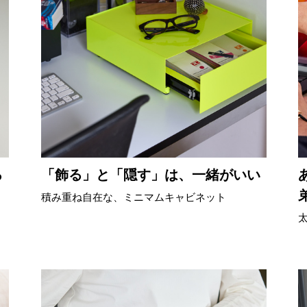
日用品
健康・美容
すべて
すべて
ひんやり今治タオル、生き返る〜
掃除・洗濯
肌・髪ケア
タオル
バスグッズ
スリッパ
ひんやりグッズ
防災用品
あったかグッズ
水筒
健康グッズ
日用品／その他
オーラルケア
ろ
「飾る」と「隠す」は、一緒がいい
積み重ね自在な、ミニマムキャビネット