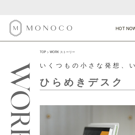
HOT NOW
TOP
WORK ストーリー
新商品
CATEGORY
PRICE
SCENE
HOT NOW!
GIFTS
インテリア
いくつもの小さな発想、
1,000円未満
1,000円 
今週のT
カテゴリから探す
価格から探す
シーンから探す
すべて
すべて
ひらめきデスク
特別な贈りもの
家具
すべての
会話が弾む
収納
特集一
気のきく手土産
照明
毎日使ってね
インテリア雑貨
おまと
ベランダ・庭
アウト
インテリア／そ