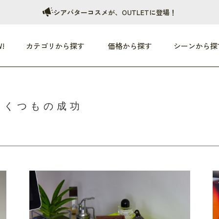
シアバターコスメが、OUTLETに登場！
!
カテゴリから探す
価格から探す
シーンから探
つめた〜い夏、どうぞ！
HEALTHY
家電
HOME
ファッション
いくつもの成功
- 3,000円
3,000円 - 5,000円
5,000円 - 10,000円
OP10
すべて
すべて
すべて
すべて
す
朝までぐっすり
リビング家電
居心地のいい空間
服
ひ
商品 (新着順)
本気で休む
キッチン家電
家事ルンルン
バッグ
ほ
覧
いつも清潔
美容・健康家電
食いしん坊クラブ
靴・靴下
や
じぶんメンテナンス
オーディオ家電
料理と団らん
レイングッズ
仕
め割引
おうちエクササイズ
ファッション／小物
レット
の他