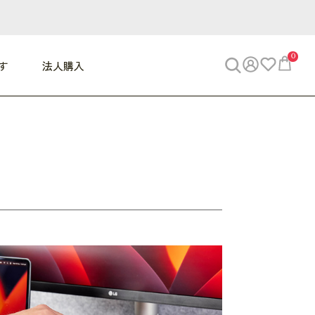
0
す
法人購入
WORK
ビジネス
ENJOY
寝具
10,000円 - 30,000円
30,000円以上
べて
すべて
すべて
すべて
らめきデスク
PC・スマホ関連
お出かけスパイス
敷き寝具
っと一息ふぅ
椅子・クッション
思い出トラベル
掛け寝具
っぱり清潔感
収納
外で過ごすって最高
パジャマ
事へGO
ビジネス／小物
好き・・にどっぷり
枕・小物