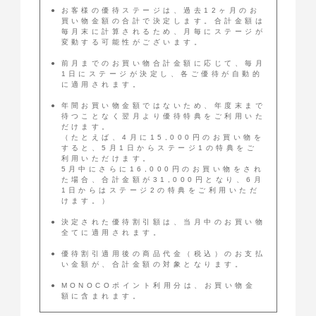
お客様の優待ステージは、過去12ヶ月のお
買い物金額の合計で決定します。合計金額は
毎月末に計算されるため、月毎にステージが
変動する可能性がございます。
前月までのお買い物合計金額に応じて、毎月
1日にステージが決定し、各ご優待が自動的
に適用されます。
年間お買い物金額ではないため、年度末まで
待つことなく翌月より優待特典をご利用いた
だけます。
（たとえば、4月に15,000円のお買い物を
すると、5月1日からステージ1の特典をご
利用いただけます。
5月中にさらに16,000円のお買い物をされ
た場合、合計金額が31,000円となり、6月
1日からはステージ2の特典をご利用いただ
けます。）
決定された優待割引額は、当月中のお買い物
全てに適用されます。
優待割引適用後の商品代金（税込）のお支払
い金額が、合計金額の対象となります。
MONOCOポイント利用分は、お買い物金
額に含まれます。