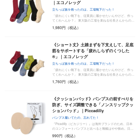
｜エコノレッグ
立ちっぱ族を救ったのは、工場靴下だった！
「疲れにくい靴下を、従業員に履かせたいんやけど、作っ
てくれへんか？」 東大阪の工場を束ねる社長さんからの…
1,980円（税込）
《ショート丈》土踏まずを下支えして、足底
筋をサポートする「疲れしらずのくつした
®」｜エコノレッグ
立ちっぱ族を救ったのは、工場靴下だった！
「疲れにくい靴下を、従業員に履かせたいんやけど、作っ
てくれへんか？」 東大阪の工場を束ねる社長さんからの…
1,760円（税込）
《クッションパッド》パンプスの前すべりを
防ぎ、サイズ調整できる「ノンスリップクッ
ションパッド」｜Piccadilly
パンプス履いてたの、忘れてた！
『Picadilly（ピカジリー）』は海外ブランドのため、日本
のコンフォートパンプスと比べると靴幅はやや狭め。日…
990円（税込）