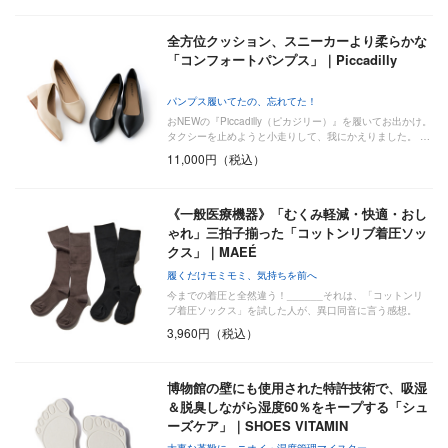
全方位クッション、スニーカーより柔らかな
「コンフォートパンプス」｜Piccadilly
パンプス履いてたの、忘れてた！
おNEWの『Piccadilly（ピカジリー）』を履いてお出かけ。
タクシーを止めようと小走りして、我にかえりました。 …
11,000円（税込）
《一般医療機器》「むくみ軽減・快適・おし
ゃれ」三拍子揃った「コットンリブ着圧ソッ
クス」｜MAEÉ
履くだけモミモミ、気持ちを前へ
今までの着圧と全然違う！______それは、「コットンリ
ブ着圧ソックス」を試した人が、異口同音に言う感想。
履…
3,960円（税込）
博物館の壁にも使用された特許技術で、吸湿
＆脱臭しながら湿度60％をキープする「シュ
ーズケア」｜SHOES VITAMIN
大事な革靴に、ニオイ・湿度管理マイスター