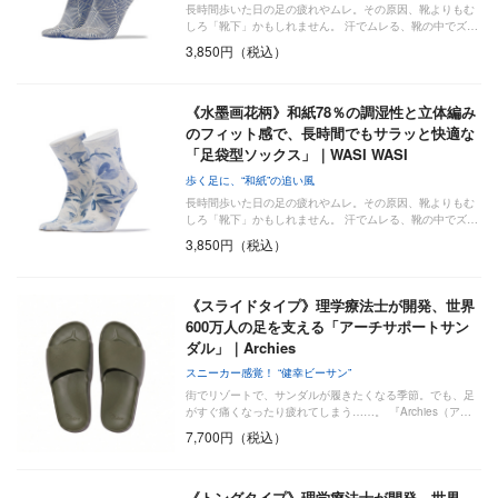
長時間歩いた日の足の疲れやムレ。その原因、靴よりもむ
しろ「靴下」かもしれません。 汗でムレる、靴の中でズ…
3,850円（税込）
《水墨画花柄》和紙78％の調湿性と立体編み
のフィット感で、長時間でもサラッと快適な
「足袋型ソックス」｜WASI WASI
歩く足に、“和紙”の追い風
長時間歩いた日の足の疲れやムレ。その原因、靴よりもむ
しろ「靴下」かもしれません。 汗でムレる、靴の中でズ…
3,850円（税込）
《スライドタイプ》理学療法士が開発、世界
600万人の足を支える「アーチサポートサン
ダル」｜Archies
スニーカー感覚！ “健幸ビーサン”
街でリゾートで、サンダルが履きたくなる季節。でも、足
がすぐ痛くなったり疲れてしまう……。 『Archies（ア…
7,700円（税込）
《トングタイプ》理学療法士が開発、世界