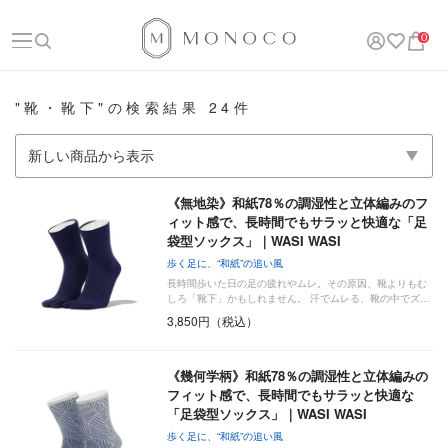
0
"靴・靴下"の検索結果 24件
《無地染》和紙78％の調湿性と立体編みのフ
ィット感で、長時間でもサラッと快適な「足
袋型ソックス」｜WASI WASI
歩く足に、“和紙”の追い風
長時間歩いた日の足の疲れやムレ。その原因、靴よりもむ
しろ「靴下」かもしれません。 汗でムレる、靴の中でズ…
3,850円（税込）
《幾何学柄》和紙78％の調湿性と立体編みの
フィット感で、長時間でもサラッと快適な
「足袋型ソックス」｜WASI WASI
歩く足に、“和紙”の追い風