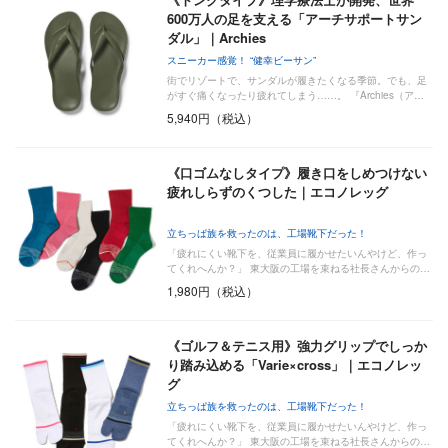
600万人の足を支える「アーチサポートサン
ダル」｜Archies
スニーカー感覚！ “健幸ビーサン”
街でリゾートで、サンダルが履きたくなる季節。でも、足
がすぐ痛くなったり疲れてしまう……。 『Archies（ア…
5,940円（税込）
《口ゴムなしタイプ》履き口をしめつけない
疲れしらずのくつした｜エコノレッグ
立ちっぱ族を救ったのは、工場靴下だった！
「疲れにくい靴下を、従業員に履かせたいんやけど、作っ
てくれへんか？」 東大阪の工場を束ねる社長さんからの…
1,980円（税込）
《ゴルフ＆テニス用》強力グリップでしっか
り踏み込める「Varie×cross」｜エコノレッ
グ
立ちっぱ族を救ったのは、工場靴下だった！
「疲れにくい靴下を、従業員に履かせたいんやけど、作っ
てくれへんか？」 東大阪の工場を束ねる社長さんからの…