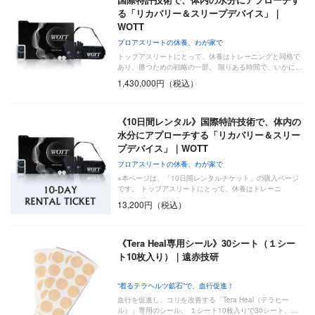
る「リカバリー＆スリープデバイス」｜
WOTT
プロアスリートの休養、わが家で
トップアスリートにとって、休養はトレーニングと同格で
あり、勝つための戦略の一部。 限りある時間で、いかに…
1,430,000円（税込）
《10日間レンタル》国際特許技術で、体内の
水分にアプローチする「リカバリー＆スリー
プデバイス」｜WOTT
プロアスリートの休養、わが家で
※本ページは、「10日間レンタルチケット」の購入ページ
です。 トップアスリートにとって、休養はトレーニ
13,200円（税込）
《Tera Heal専用シール》30シート（１シー
ト10枚入り）｜遠赤技研
“着るテラヘルツ鉱石”で、血行促進！
血行を促進し、コリを改善する「Tera Heal（テラヒー
ル）」専用のシール。 １シート10枚入りで30シート、…