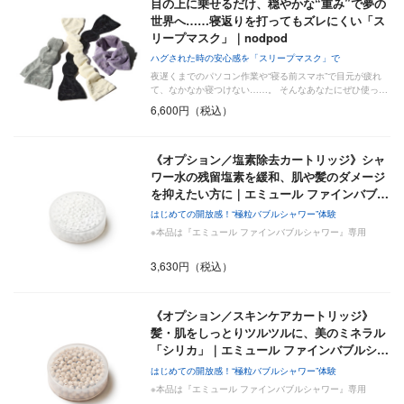
目の上に乗せるだけ、穏やかな“重み”で夢の
世界へ……寝返りを打ってもズレにくい「ス
リープマスク」｜nodpod
ハグされた時の安心感を「スリープマスク」で
夜遅くまでのパソコン作業や“寝る前スマホ”で目元が疲れ
て、なかなか寝つけない……。 そんなあなたにぜひ使っ…
6,600円（税込）
《オプション／塩素除去カートリッジ》シャ
ワー水の残留塩素を緩和、肌や髪のダメージ
を抑えたい方に｜エミュール ファインバブ…
はじめての開放感！“極粒バブルシャワー”体験
※本品は『エミュール ファインバブルシャワー』専用
3,630円（税込）
《オプション／スキンケアカートリッジ》
髪・肌をしっとりツルツルに、美のミネラル
「シリカ」｜エミュール ファインバブルシ…
はじめての開放感！“極粒バブルシャワー”体験
※本品は『エミュール ファインバブルシャワー』専用