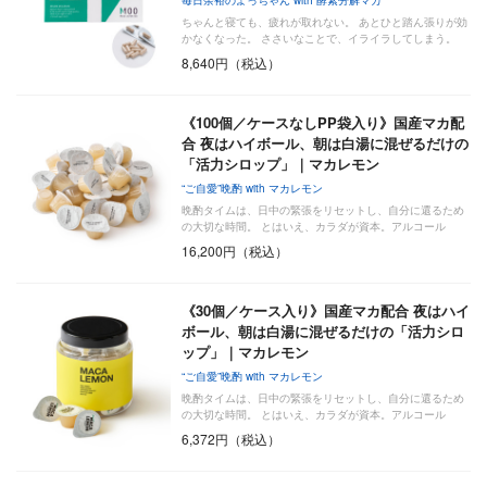
ちゃんと寝ても、疲れが取れない。 あとひと踏ん張りが効
かなくなった。 ささいなことで、イライラしてしまう。
…
8,640円（税込）
《100個／ケースなしPP袋入り》国産マカ配
合 夜はハイボール、朝は白湯に混ぜるだけの
「活力シロップ」｜マカレモン
“ご自愛”晩酌 with マカレモン
晩酌タイムは、日中の緊張をリセットし、自分に還るため
の大切な時間。 とはいえ、カラダが資本。アルコール
の“…
16,200円（税込）
《30個／ケース入り》国産マカ配合 夜はハイ
ボール、朝は白湯に混ぜるだけの「活力シロ
ップ」｜マカレモン
“ご自愛”晩酌 with マカレモン
晩酌タイムは、日中の緊張をリセットし、自分に還るため
の大切な時間。 とはいえ、カラダが資本。アルコール
の“…
6,372円（税込）