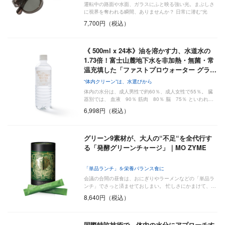
運転中の路面や水面、ガラスにふと映る強い光。まぶしさ
に視界を奪われる瞬間、ありませんか？ 日常に潜む“光
の…
7,700円（税込）
《 500ml x 24本》油を溶かす力、水道水の
1.73倍！富士山麓地下水を非加熱・無菌・常
温充填した「ファストプロウォーター グラ…
“体内クリーン”は、水選びから
体内の水分は、成人男性で約60％、成人女性で55％。 臓
器別では、 血液 90％ 筋肉 80％ 脳 75％ といわれ…
6,998円（税込）
グリーン9素材が、大人の“不足“を全代行す
る「発酵グリーンチャージ」｜MO ZYME
「単品ランチ」を栄養バランス食に
会議の合間の昼食は、おにぎりやラーメンなどの「単品ラ
ンチ」でさっと済ませておしまい。 忙しさにかまけて、…
8,640円（税込）
国際特許技術で、体内の水分にアプローチす