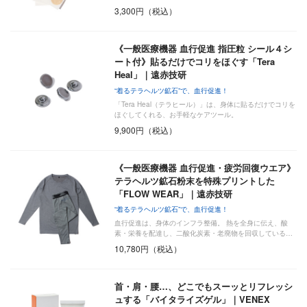
3,300円（税込）
《一般医療機器 血行促進 指圧粒 シール４シ
ート付》貼るだけでコリをほぐす「Tera
Heal」｜遠赤技研
“着るテラヘルツ鉱石”で、血行促進！
「Tera Heal（テラヒール）」は、身体に貼るだけでコリを
ほぐしてくれる、お手軽なケアツール。
9,900円（税込）
《一般医療機器 血行促進・疲労回復ウエア》
テラヘルツ鉱石粉末を特殊プリントした
「FLOW WEAR」｜遠赤技研
“着るテラヘルツ鉱石”で、血行促進！
血行促進は、身体のインフラ整備。 熱を全身に伝え、酸
素・栄養を配達し、二酸化炭素・老廃物を回収している…
10,780円（税込）
首・肩・腰…、どこでもスーッとリフレッシ
ュする「バイタライズゲル」｜VENEX