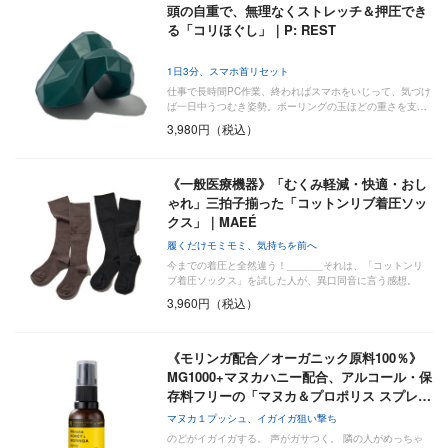
頭の自重で、無理なくストレッチ＆押圧でき
る「コリほぐし」｜P: REST
1日3分、スマホ首リセット
仕事で長時間PC作業、終わればスマホをいじって、気づけ
ば一日中うつむき姿勢。ボーリングの玉ほどの重さを支…
3,980円（税込）
《一般医療機器》「むくみ軽減・快適・おし
ゃれ」三拍子揃った「コットンリブ着圧ソッ
クス」｜MAEÉ
履くだけモミモミ、気持ちを前へ
今までの着圧と全然違う！______それは、「コットンリ
ブ着圧ソックス」を試した人が、異口同音に言う感想。
履…
3,960円（税込）
《モリンガ配合／オーガニック原料100％》
MG1000+マヌカハニー配合、アルコール・保
存料フリーの「マヌカ＆プロポリス スプレ…
マヌカ１プッシュ、イガイガ狙い撃ち
のどがイガイガする。 声がガサつく。 隣の人がめっちゃ