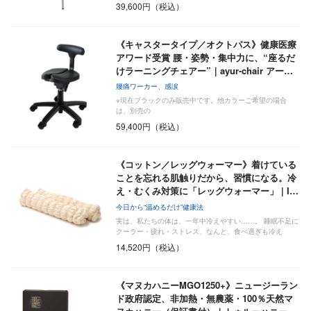
39,600円（税込）
《キャスタータイプ／オクトパス》健康医療
アワード受賞 腰・姿勢・集中力に、“座るだ
けラーニングチェアー”｜ayur-chair アー…
腰痛ワーカー、感涙
※現在ブラックのみ販売中です。他カラーご希望の場合
は、別売の
59,400円（税込）
《コットン／レッグウォーマー》着けている
ことを忘れる肌触りだから、習慣になる。冷
え・むくみ対策に「レッグウォーマー」 | I…
今日から“温めるだけ”健康法
実は、私たちの体は、一年中冷えやすい……。 睡眠不足に
クーラー・疲れ・ストレス、なんと、食べ過ぎも冷え
（=…
14,520円（税込）
《マヌカハニーMGO1250+》ニュージーラン
ド政府認定、非加熱・無農薬・100％天然マ