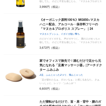
咳してた。 のどに不安を感じたら、「マヌカ＆プロポリス
…
3,996円（税込）
《オーガニック原料100％》MG850+マヌカ
ハニー配合、アルコール・保存料フリーの
「マヌカ＆プロポリス スプレー」｜24
ORGAN…
マヌカ１プッシュ、イガイガ狙い撃ち
のどがイガイガする。 声がガサつく。 隣の人がめっちゃ
咳してた。 のどに不安を感じたら、「マヌカ＆プロポリス
…
3,672円（税込）
家でオフィスで旅先で！踏むだけで足から元
気になれる「足裏マッサージ器」|アーチドク
ター ふみふみ
♪足、ふんじゃった♪コリ、飛んじゃった
「足が疲れたなぁ、ダルいなぁ」と感じるあなた。 さぁ、
いっしょに、レッツ・“ふみふみ”！
6,600円（税込）
ただ寝転がるだけで、首・肩・背中・腰のガ
チガチ筋肉がほぐれていく「マッサージ指圧