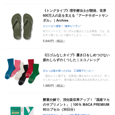
《トングタイプ》理学療法士が開発、世界
600万人の足を支える「アーチサポートサン
ダル」｜Archies
スニーカー感覚！ “健幸ビーサン”
街でリゾートで、サンダルが履きたくなる季節。でも、足
がすぐ痛くなったり疲れてしまう……。 『Archies（ア…
5,940円（税込）
《口ゴムなしタイプ》履き口をしめつけない
疲れしらずのくつした｜エコノレッグ
立ちっぱ族を救ったのは、工場靴下だった！
「疲れにくい靴下を、従業員に履かせたいんやけど、作っ
てくれへんか？」 東大阪の工場を束ねる社長さんからの…
1,980円（税込）
酵素分解で、消化吸収率アップ！「国産マカ
のサプリメント」｜100％ MACA PREMIUM
60カプセル（30日分）
毎日余裕のよっちゃん with 酵素分解マカ