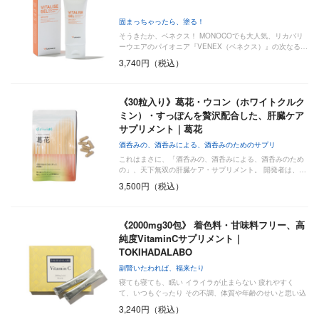
固まっちゃったら、塗る！
そうきたか、ベネクス！ MONOCOでも大人気、リカバリ
ーウエアのパイオニア『VENEX（ベネクス）』の次なる…
3,740円（税込）
《30粒入り》葛花・ウコン（ホワイトクルク
ミン）・すっぽんを贅沢配合した、肝臓ケア
サプリメント｜葛花
酒呑みの、酒呑みによる、酒呑みのためのサプリ
これはまさに、「酒呑みの、酒呑みによる、酒呑みのため
の」、天下無双の肝臓ケア・サプリメント。 開発者は、…
3,500円（税込）
《2000mg30包》 着色料・甘味料フリー、高
純度VitaminCサプリメント｜
TOKIHADALABO
副腎いたわれば、福来たり
寝ても寝ても、眠い イライラが止まらない 疲れやすく
て、いつもぐったり その不調、体質や年齢のせいと思い込
ん…
3,240円（税込）