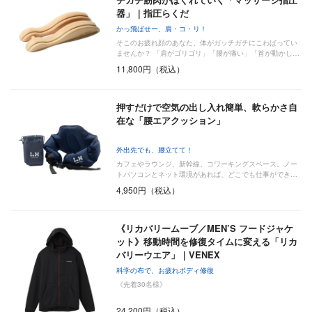
器」｜指圧らくだ
かっ飛ばせー、肩・コ・リ！
そこのお疲れ顔のあなた、体がガッチガチにこわばってい
ませんか？ 「肩がゴリゴリ」「腰が痛い」「首が動かし…
11,800円（税込）
押すだけで空気の出し入れ簡単、軟らかさ自
在な「腰エアクッション」
外出先でも、腰立てて！
カフェやラウンジ、新幹線、コワーキングスペース。ノー
トパソコンとネット環境があれば、どこでも仕事ができ…
4,950円（税込）
《リカバリームーブ／MEN’S フードジャケ
ット》移動時間を修復タイムに変える「リカ
バリーウエア」｜VENEX
科学の布で、お疲れボディ修復
《先着30名様》
24,200円（税込）