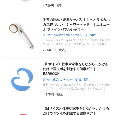
4,730円（税込）
毛穴の汚れ・皮脂サッパリ！しっとりホカホ
カ気持ちいい「シャワーヘッド」｜エミュー
ル ファインバブルシャワー
はじめての開放感！“極粒バブルシャワー”体験
いつも通りシャワーを浴びただけなのに、頭皮から足先ま
でふわっと軽くなったような気持ちよさ。はじめて味わ…
27,500円（税込）
《Lサイズ》仕事や家事をしながら、かける
だけで耳ツボを刺激する健康ギア｜
EARHOOK
デジタル疲労に、5gの“かけるだけ”習慣
仕事もデジタル、遊びもデジタル。目が疲れて、首や肩が
ゴリゴリ…。 デジタルが生活に結びつきすぎたことで、…
4,378円（税込）
《Mサイズ》仕事や家事をしながら、かける
だけで耳ツボを刺激する健康ギア｜