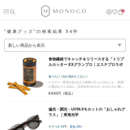
0
"健康グッズ"の検索結果 54件
食物繊維でキャッチ＆リリースする「トリプ
ルカッター EXグランプロ｜エステプロラボ
食べたい！but 溜めたくない！
バイヤー・西澤が友人5人で食事に行った日のこと。 料理
が運ばれてくる前に、自分以外の4人が、おもむろに“糖…
8,640円（税込）
偏光・調光・UV99.9％カットの「おしゃれグ
ラス」｜東海光学
ギラつき OFF、景色 ON！