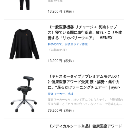
先着30名様
13,200円（税込）
《一般医療機器 リチャージ＋ 長袖トップ
ス》寝ている間に血行促進、疲れ・コリを改
善する「リカバリーウエア」｜VENEX
科学の布で、お疲れボディ修復
《先着30名様》
13,200円（税込）
《キャスタータイプ／プレミアムモデル0 1
》健康医療アワード受賞 腰・姿勢・集中力
に、“座るだけラーニングチェアー”｜ayur-
…
腰痛ワーカー、感涙
腰痛ワーカーなら、泣いて喜んでもらえそう。 「長時間の
座り作業」と「カラダに合っていないイス」で悲鳴をあ…
79,200円（税込）
《メディカルシート単品》健康医療アワード