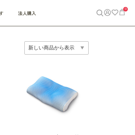
0
す
法人購入
WORK
ビジネス
ENJOY
寝具
10,000円 - 30,000円
30,000円以上
べて
すべて
すべて
すべて
らめきデスク
PC・スマホ関連
お出かけスパイス
敷き寝具
っと一息ふぅ
椅子・クッション
思い出トラベル
掛け寝具
っぱり清潔感
収納
外で過ごすって最高
パジャマ
事へGO
ビジネス／小物
好き・・にどっぷり
枕・小物
食料品
旅行・遊び
すべて
すべて