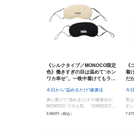
《シルクタイプ／MONOCO限定
《
色》働きすぎの目は温めて“ホン
着
ワカ幸せ”。一晩中着けてもラ…
だ
今日から“温めるだけ”健康法
今日
身に着けて“温めるだけ”の健康法が、
実
MONOCO で大人気、『IONDOCT…
すい
3,960円（税込）
7,3