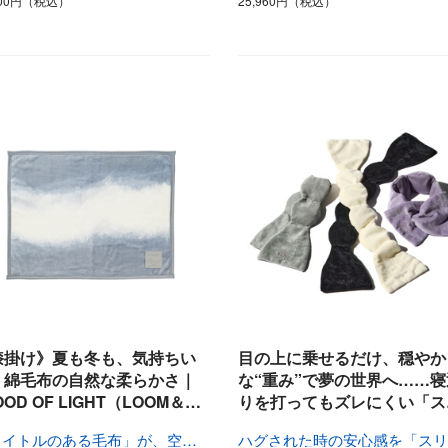
400円（税込）
25,960円（税込）
膝掛け》夏も冬も、気持ちい
目の上に乗せるだけ、穏やか
！綿毛布の自然な柔らかさ｜
な“重み”で夢の世界へ……寝
OOD OF LIGHT（LOOM＆…
りを打ってもズレにくい「ス
「タイトルのある毛布」が、空間を変える