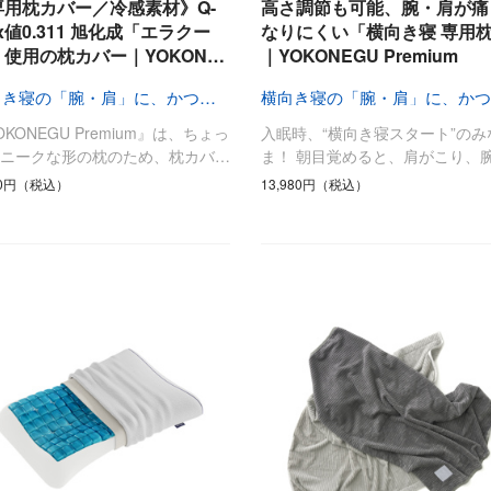
ひんやり今治タオル、生き返る〜
専用枕カバー／冷感素材》Q-
高さ調節も可能、腕・肩が痛
掃除・洗濯
肌・髪ケア
x値0.311 旭化成「エラクー
なりにくい「横向き寝 専用
」使用の枕カバー｜YOKON…
｜YOKONEGU Premium
タオル
バスグッズ
スリッパ
ひんやりグッズ
横向き寝の「腕・肩」に、かつてない自由を
防災用品
あったかグッズ
OKONEGU Premium』は、ちょっ
入眠時、“横向き寝スタート”のみ
水筒
健康グッズ
ユニークな形の枕のため、枕カバ…
ま！ 朝目覚めると、肩がこり、
日用品／その他
オーラルケア
20円（税込）
13,980円（税込）