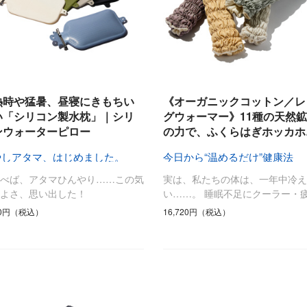
熱時や猛暑、昼寝にきもちい
《オーガニックコットン／レ
い「シリコン製水枕」｜シリ
グウォーマー》11種の天然
ンウォーターピロー
の力で、ふくらはぎホッカホ
やしアタマ、はじめました。
今日から“温めるだけ”健康法
転べば、アタマひんやり……この気
実は、私たちの体は、一年中冷え
ちよさ、思い出した！
い……。 睡眠不足にクーラー・
70円（税込）
16,720円（税込）