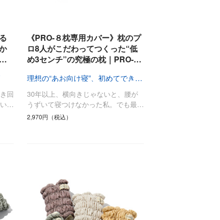
る
《PRO-８枕専用カバー》枕のプ
か
ロ8人がこだわってつくった“低
…
め3センチ”の究極の枕｜PRO-…
理想の“あお向け寝”、初めてできた！
き回
30年以上、横向きじゃないと、腰が
い…
うずいて寝つけなかった私。でも最…
2,970円（税込）