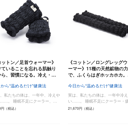
コットン／足首ウォーマー》
《コットン／ロングレッグウ
けていることを忘れる肌触り
ーマー》11種の天然鉱物の力
から、習慣になる。冷え・…
で、ふくらはぎホッカホカ。
から“温めるだけ”健康法
今日から“温めるだけ”健康法
は、私たちの体は、一年中、冷えや
実は、私たちの体は、一年中冷え
……。 睡眠不足にクーラー、…
い……。 睡眠不足にクーラー・
70円（税込）
21,670円（税込）