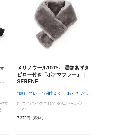
ォ
メリノウール100%、温熱あずき
ピロー付き「ボアマフラー」｜
…
SERENE
“癒しグレー”が叶える、あったか快眠空間
やす
ひつじにハグされてるみた〜い♡
疲…
『SE
7,370円（税込）