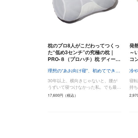
枕のプロ8人がこだわってつくっ
発
た“低め3センチ”の究極の枕｜
～
PRO-８（プロハチ）枕 ディー…
コ
理想の“あお向け寝”、初めてできた！
冷
30年以上、横向きじゃないと、腰が
寝
うずいて寝つけなかった私。でも最…
持
17,600円（税込）
2,9