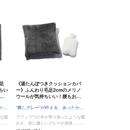
足
《湯たんぽつきクッションカバ
ちい
ー》ふんわり毛足2cmのメリノ
…
ウールが気持ちいい！腰もお…
“癒しグレー”が叶える、あったか快眠空間
“癒しグレー”が叶える、あったか快眠空間
な暖
フワッフワの羊が寄り添ったような暖
……
かさ、目に優しいグレーの色味………