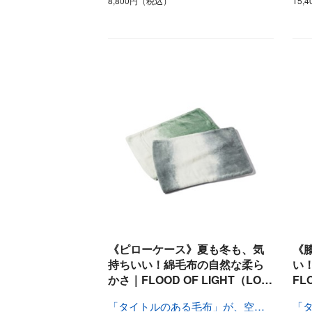
8,800円（税込）
15,
《ピローケース》夏も冬も、気
《
持ちいい！綿毛布の自然な柔ら
い
かさ｜FLOOD OF LIGHT（LO…
FL
「タイトルのある毛布」が、空間を変える