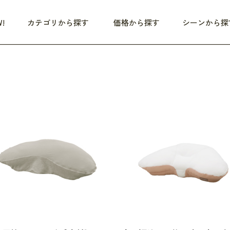
!
カテゴリから探す
価格から探す
シーンから探
つめた〜い夏、どうぞ！
HEALTHY
家電
HOME
ファッション
- 3,000円
3,000円 - 5,000円
5,000円 - 10,000円
OP10
すべて
すべて
すべて
すべて
す
朝までぐっすり
リビング家電
居心地のいい空間
服
ひ
商品 (新着順)
本気で休む
キッチン家電
家事ルンルン
バッグ
ほ
覧
いつも清潔
美容・健康家電
食いしん坊クラブ
靴・靴下
や
じぶんメンテナンス
オーディオ家電
料理と団らん
レイングッズ
仕
め割引
おうちエクササイズ
ファッション／小物
レット
の他
日用品
健康・美容
すべて
すべて