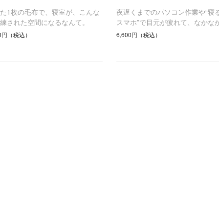
た1枚の毛布で、寝室が、こんな
夜遅くまでのパソコン作業や“寝
洗練された空間になるなんて。
スマホ”で目元が疲れて、なかな
10円（税込）
6,600円（税込）