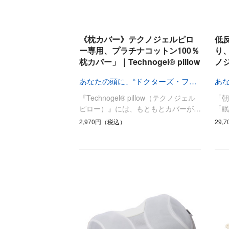
《枕カバー》テクノジェルピロ
低
ー専用、プラチナコットン100％
り
枕カバー」｜Technogel® pillow
ノジ
あなたの頭に、“ドクターズ・フィット”
『Technogel® pillow（テクノジェル
「
ピロー）』には、もともとカバーが…
「眠
2,970円（税込）
29,