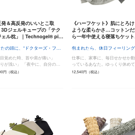
反発＆高反発のいいとこ取
《ハーフケット》肌にとろけ
、3Dジェルキューブの「テク
ような柔らかさ…コットンだ
ェル枕」｜Technogel® pi…
ら一年中使える寝落ちケット
あなたの頭に、“ドクターズ・フィット”
包まれたら、休日フィーリング
朝目覚めた時、首や肩が痛い」
仕事に、家事に、毎日せかせか動
りが浅い」 「夜中に、自分の…
っているあなた。ゆっくり休めて
700円（税込）
12,540円（税込）