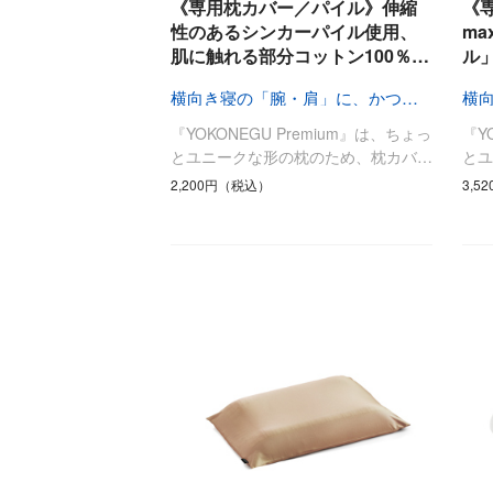
《専用枕カバー／パイル》伸縮
《
調理家電
性のあるシンカーパイル使用、
ma
肌に触れる部分コットン100％…
ル
調理器具
食器
横向き寝の「腕・肩」に、かつてない自由を
タオル・ふきん
『YOKONEGU Premium』は、ちょっ
『Y
キッチン雑貨
とユニークな形の枕のため、枕カバ…
と
2,200円（税込）
3,5