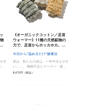
ッ
《オーガニックコットン／足首
鉱物
ウォーマー》11種の天然鉱物の
…
力で、足首からホッカホカ。…
今日から“温めるだけ”健康法
やす
実は、私たちの体は、一年中冷えやす
疲…
い……。 睡眠不足にクーラー・疲…
8,470円（税込）