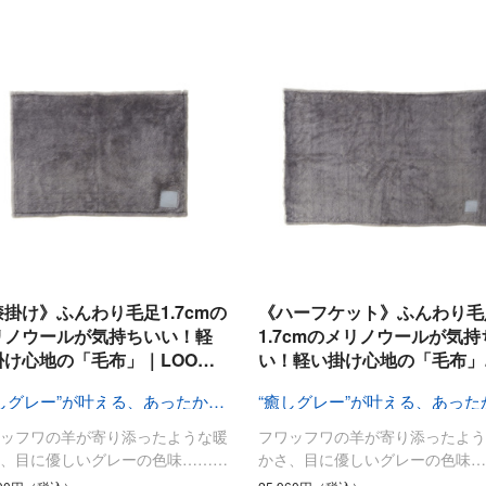
膝掛け》ふんわり毛足1.7cmの
《ハーフケット》ふんわり毛
リノウールが気持ちいい！軽
1.7cmのメリノウールが気持
掛け心地の「毛布」｜LOO…
い！軽い掛け心地の「毛布」
“癒しグレー”が叶える、あったか快眠空間
ワッフワの羊が寄り添ったような暖
フワッフワの羊が寄り添ったよう
さ、目に優しいグレーの色味………
かさ、目に優しいグレーの色味…