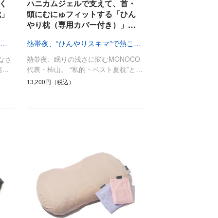
最後のひと口までキンキン
く
ハニカムジェルで支えて、首・
ドリンク
旅行
枕」
頭にむにゅフィットする「ひん
やり枕（専用カバー付き）」…
フード
アウトドア
旅行遊び／その他
横向き寝の「腕・肩」に、かつてない自由を
熱帯夜、“ひんやりスキマ”で熱こもらーず
なさ
熱帯夜、眠りの浅さに悩むMONOCO
腕…
代表・柿山。 “私的・ベスト夏枕”と…
13,200円（税込）