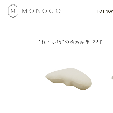
HOT NOW
新商品
CATEGORY
PRICE
SCENE
HOT NOW!
GIFTS
インテリア
"枕・小物"の検索結果 25件
1,000円未満
1,000円 
今週のT
カテゴリから探す
価格から探す
シーンから探す
すべて
すべて
特別な贈りもの
家具
すべての
会話が弾む
収納
特集一
気のきく手土産
照明
毎日使ってね
インテリア雑貨
おまと
ベランダ・庭
アウト
インテリア／そ
キッチン
すべて