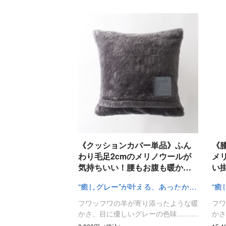
《クッションカバー単品》ふん
《
わり毛足2cmのメリノウールが
メ
気持ちいい！腰もお腹も暖か…
い
“癒しグレー”が叶える、あったか快眠空間
フワッフワの羊が寄り添ったような暖
フ
かさ、目に優しいグレーの色味………
か