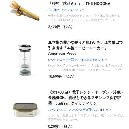
「茶筅（枕付き）」｜THE NODOKA
心と体に、“いっぷく”どうぞ
仕事や家事でひと息つきたいとき、心と体に染みわたる
『THE NODOKA（ザ ノドカ）』のお茶で、“いっぷ
く”い…
2,420円（税込）
豆本来の豊かな香りと味わいを、圧力抽出で
引き出す「本格コーヒーメーカー」｜
American Press
いつものコーヒー豆で、“はじめて”のおいしさ
いつも飲んでいたコーヒーが、こんなにおいしかったなん
て……！ 『American Press（アメリカンプレス）』の圧…
16,500円（税込）
《大1400ml》電子レンジ・オーブン・冷凍・
食洗機OK、調理もできるステンレス保存容
器｜cuitisan クイッティサン
ステンレスに、レンジの入室許可がおりました〜
じゃーん、発表します！ ステンレスに、電子レンジへの入
室許可がおりました〜。
6,200円（税込）