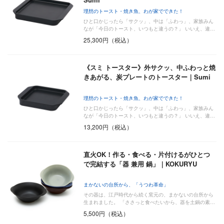
理想のトースト・焼き魚、わが家でできた！
ひと口かじったら「サクッ」、中は「ふわっ」、家族みん
なが「今日のトースト、いつもと違うの？」 いいえ、違…
25,300円（税込）
《スミ トースター》外サクッ、中ふわっと焼
きあがる、炭プレートのトースター｜Sumi
理想のトースト・焼き魚、わが家でできた！
ひと口かじったら「サクッ」、中は「ふわっ」、家族みん
なが「今日のトースト、いつもと違うの？」 いいえ、違…
13,200円（税込）
直火OK！作る・食べる・片付けるがひとつ
で完結する「器 兼用 鍋」｜KOKURYU
まかないの台所から、「うつわ革命」
その器は、江戸時代から続く窯元の、まかないの台所から
生まれました。 「ささっと食べたいから、器を土鍋の素…
5,500円（税込）