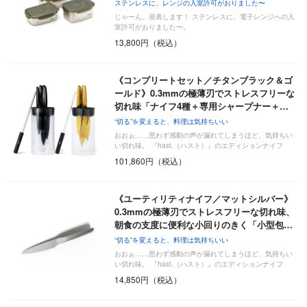
ステンレスに、レンジの入室許可がおりました〜
じゃーん、発表します！ ステンレスに、電子レンジへの入
室許可がおりました〜。
13,800円（税込）
《コンプリートセット／チタンブラック＆ゴ
ールド》0.3mmの極薄刃でストレスフリーな
切れ味「ナイフ4種＋専用シャープナー＋…
“切る”を変えると、料理は気持ちいい
おおぉ……思わず感動の声が漏れてしまうほど、気持ちい
い切れ味。 『hast.（ハスト）』のエディションナイフ
は…
101,860円（税込）
《ユーティリティナイフ／マットシルバー》
0.3mmの極薄刃でストレスフリーな切れ味、
朝食の支度に便利な小回りのきく「小型包…
“切る”を変えると、料理は気持ちいい
おおぉ……思わず感動の声が漏れてしまうほど、気持ちい
い切れ味。 『hast.（ハスト）』のエディションナイフ
は…
14,850円（税込）