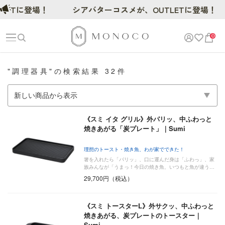
ETに登場！
シアバターコスメが、OUTLETに登場！
0
"調理器具"の検索結果 32件
《スミ イタ グリル》外パリッ、中ふわっと
焼きあがる「炭プレート」｜Sumi
理想のトースト・焼き魚、わが家でできた！
箸を入れたら「パリッ」、口に運んだ身は「ふわっ」、家
族みんなが「うまっ！今日の焼き魚、いつもと魚が違う…
29,700円（税込）
《スミ トースターL》外サクッ、中ふわっと
焼きあがる、炭プレートのトースター｜
Sumi