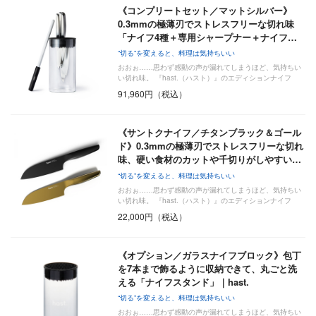
《コンプリートセット／マットシルバー》
0.3mmの極薄刃でストレスフリーな切れ味
「ナイフ4種＋専用シャープナー＋ナイフ…
“切る”を変えると、料理は気持ちいい
おおぉ……思わず感動の声が漏れてしまうほど、気持ちい
い切れ味。 『hast.（ハスト）』のエディションナイフ
は…
91,960円（税込）
《サントクナイフ／チタンブラック＆ゴール
ド》0.3mmの極薄刃でストレスフリーな切れ
味、硬い食材のカットや千切りがしやすい…
“切る”を変えると、料理は気持ちいい
おおぉ……思わず感動の声が漏れてしまうほど、気持ちい
い切れ味。 『hast.（ハスト）』のエディションナイフ
は…
22,000円（税込）
《オプション／ガラスナイフブロック》包丁
を7本まで飾るように収納できて、丸ごと洗
える「ナイフスタンド」｜hast.
“切る”を変えると、料理は気持ちいい
おおぉ……思わず感動の声が漏れてしまうほど、気持ちい