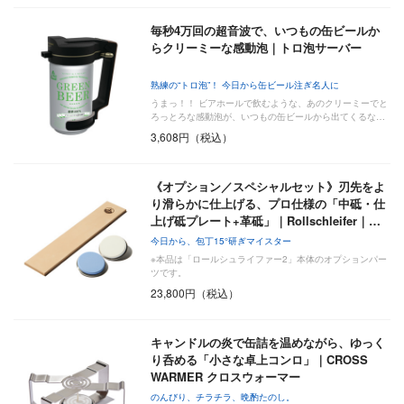
毎秒4万回の超音波で、いつもの缶ビールか
らクリーミーな感動泡｜トロ泡サーバー
熟練の“トロ泡”！ 今日から缶ビール注ぎ名人に
うまっ！！ ビアホールで飲むような、あのクリーミーでと
ろっとろな感動泡が、いつもの缶ビールから出てくるな…
3,608円（税込）
《オプション／スペシャルセット》刃先をよ
り滑らかに仕上げる、プロ仕様の「中砥・仕
上げ砥プレート+革砥」｜Rollschleifer｜…
今日から、包丁15°研ぎマイスター
※本品は「ロールシュライファー2」本体のオプションパー
ツです。
23,800円（税込）
キャンドルの炎で缶詰を温めながら、ゆっく
り呑める「小さな卓上コンロ」｜CROSS
WARMER クロスウォーマー
のんびり、チラチラ、晩酌たのし。