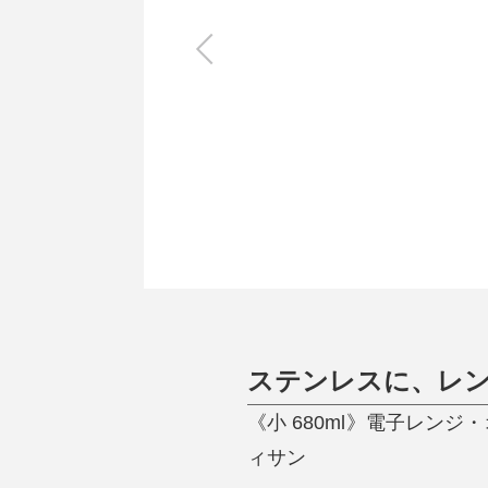
キッチン
すべて
調理家電
調理器具
食器
タオル・ふきん
キッチン雑貨
ステンレスに、レ
《小 680ml》電子レンジ
ィサン