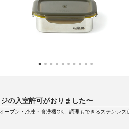
日用品
健康・美容
すべて
すべて
ひんやり今治タオル、生き返る〜
掃除・洗濯
肌・髪ケア
タオル
バスグッズ
スリッパ
ひんやりグッズ
防災用品
あったかグッズ
水筒
健康グッズ
日用品／その他
オーラルケア
ンジの入室許可がおりました〜
・オーブン・冷凍・食洗機OK、調理もできるステンレス保存容