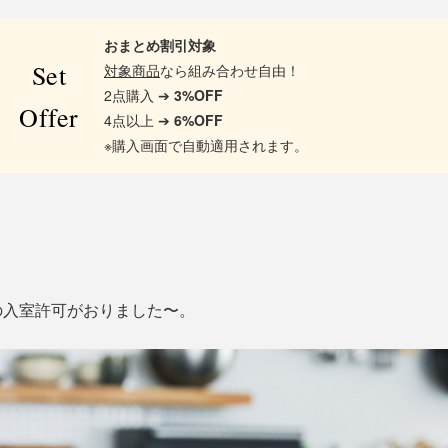
おまとめ割引対象
Set
対象商品
なら組み合わせ自由！
2点購入 ➔
3%OFF
Offer
4点以上 ➔
6%OFF
※購入画面で自動適用されます。
の入室許可がおりました〜。