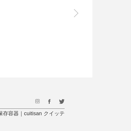
食料品
旅行・遊び
すべて
すべて
最後のひと口までキンキン
ドリンク
旅行
フード
アウトドア
旅行遊び／その他
器｜cuitisan クイッテ