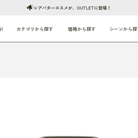
シアバターコスメが、OUTLETに登場！
!
カテゴリから探す
価格から探す
シーンから探
つめた〜い夏、どうぞ！
HEALTHY
家電
HOME
ファッション
- 3,000円
3,000円 - 5,000円
5,000円 - 10,000円
OP10
すべて
すべて
すべて
すべて
す
朝までぐっすり
リビング家電
居心地のいい空間
服
ひ
商品 (新着順)
本気で休む
キッチン家電
家事ルンルン
バッグ
ほ
覧
いつも清潔
美容・健康家電
食いしん坊クラブ
靴・靴下
や
じぶんメンテナンス
オーディオ家電
料理と団らん
レイングッズ
仕
め割引
おうちエクササイズ
ファッション／小物
レット
の他