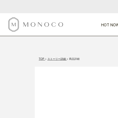
HOT NOW
新商品
CATEGORY
PRICE
SCENE
HOT NOW!
GIFTS
インテリア
1,000円未満
1,000円 
TOP
ストーリー詳細
商品詳細
今週のT
カテゴリから探す
価格から探す
シーンから探す
すべて
すべて
特別な贈りもの
家具
すべての
会話が弾む
収納
特集一
気のきく手土産
照明
毎日使ってね
インテリア雑貨
おまと
ベランダ・庭
アウト
インテリア／そ