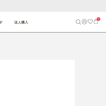
0
す
法人購入
WORK
ビジネス
ENJOY
寝具
10,000円 - 30,000円
30,000円以上
べて
すべて
すべて
すべて
らめきデスク
PC・スマホ関連
お出かけスパイス
敷き寝具
っと一息ふぅ
椅子・クッション
思い出トラベル
掛け寝具
っぱり清潔感
収納
外で過ごすって最高
パジャマ
事へGO
ビジネス／小物
好き・・にどっぷり
枕・小物