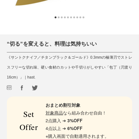
“切る”を変えると、料理は気持ちいい
《サントクナイフ／チタンブラック＆ゴールド》0.3mmの極薄刃でストレ
スフリーな切れ味、硬い食材のカットや千切りがしやすい「包丁（刃渡り
16cm）」｜hast.
おまとめ割引対象
Set
対象商品
なら組み合わせ自由！
2点購入 ➔
3%OFF
Offer
4点以上 ➔
6%OFF
※購入画面で自動適用されます。