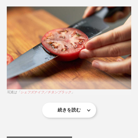
ナーとチームを組み、「マトリックスパウダーハイス」
を開発。
写真は「
シェフズナイフ／チタンブラック
」と「
ホーニングロッド
」
ホーニングロッドは、エディションナイフの硬さ
（HRC60＋）に合わせてつくられた、粒度1000グリッ
ドのセラミック製シャープナー。使い方は驚くほど手軽
です。
写真は「
シェフズナイフ／チタンブラック
」
誰の手にも馴染むミニマムなデザインを追求し、エンジ
ニアリングから生産工程、品質管理までのすべてを、3
年間の月日をかけて緻密につくり上げました。
続きを読む
たとえ料理が苦手でも、きれいに切れたらそれだけで楽
彼らの理想を完璧にカタチにするまでに試作を重ねたプ
しい。
ロトタイプ総数は、なんと200本以上。