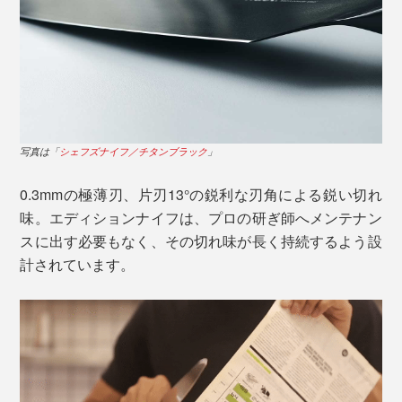
写真は「
シェフズナイフ／チタンブラック
」
まずはトマトを薄くスライスして、その切れ味を確かめ
てください。余計な力を入れなくても、スッと薄皮に刃
0.3mmの極薄刃、片刃13°の鋭利な刃角による鋭い切れ
が入り、ストンと気持ちよくカット。
味。エディションナイフは、プロの研ぎ師へメンテナン
スに出す必要もなく、その切れ味が長く持続するよう設
計されています。