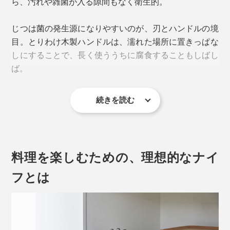
ら、汚れや雑菌が入る隙間もなく衛生的。
そのサイズや形状の使いやすさから海外でも人気とな
り、「Santoku Knife（サントクナイフ）」として世界
じつは菌の発生源になりやすいのが、刃とハンドルの境
各国で製造・販売されています。
目。とりわけ木製ハンドルは、濡れた場所に置きっぱな
しにすることで、長く使ううちに腐食することもしばし
ば。
続きを読む
写真は「
シェフズナイフ／チタンブラック
」
刃とハンドルの理想的な重量バランスが見つかるまで、
幾度もプロトタイプを作成し、テストと調整を繰り返し
ました。
料理を楽しむための、理想的なナイ
フとは
実際の重量よりも、持った時に軽く感じさせてくれるの
は、この優れたバランス性のおかげ。
写真は「サントクナイフ／チタンブラック（本品）」
肉、魚、野菜に幅広く使えるという点ではシェフズナイ
フと同じですが、先端が尖っていないため、先端を使っ