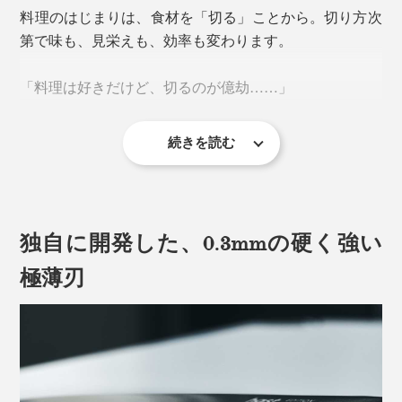
料理のはじまりは、食材を「切る」ことから。切り方次
第で味も、見栄えも、効率も変わります。
「料理は好きだけど、切るのが億劫……」
続きを読む
カット野菜の需要が増えているいま、そう感じている人
が多いのも事実。
独自に開発した、0.3mmの硬く強い
料理を息抜きとして楽しむ人も、日々のタスクとしてこ
なしている人も、『hast.』のエディションナイフで「切
極薄刃
る」を“気持ちいい時間”に変えませんか。