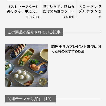
包丁いらず、ひねる
《コードレスタ
《スミ トースター》
素材そのもののおいしさを引き出す『hast.』のエディシ
だけの高速カット！
プ》ボタンひと
外サクッ、中ふわっ
生姜やパセリにも使
で、刻む・混ぜ
と焼きあがる、炭プ
4,180
9,
13,200
ョンナイフ。
¥
¥
¥
えてお手入れしやす
おろす・泡立て
レートのトースター
い「みじん切りツー
「コードレス カ
｜Sumi
食材にスッとナイフが入る気持ちよさ、きれいに切れる
ル」｜Garlic Twist 4.0
ルカッター ボンヌ
この商品が紹介されている記事
récolte
喜びを、あなたの手で確かめてみてください。いつのま
にか、料理が癒しの時間に変わるかもしれません。
調理器具のプレゼント選びに困
った時のおすすめ15選
関連テーマから探す（10）