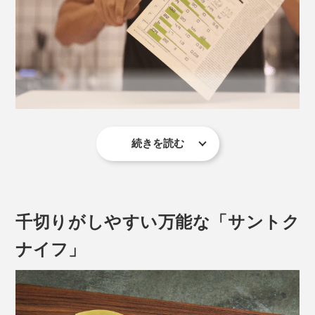
写真は「
シェフズナイフ／チタンブラック
」
繊維や果肉を潰さずきれいに切れるから、断面はとても
みずみずしい。いつも食べているトマトが、驚くほど舌
続きを読む
触りなめらかでおいしく感じます。
それを実現したのが、独自に開発した「マトリックスパ
かたい根菜類やパイナップルもサクっと切れて、野菜の
ウダーハイス」。従来の鋼の相反する特性である、「硬
千切りやみじん切りもスムーズ。切れにくい鶏肉の皮や
度」と「強度」を絶妙なバランスで組み合わせた、まっ
千切りがしやすい万能な「サントク
生魚の筋も、すんなりと捌（さば）けて楽しい！
たく新しい鋼材です。
ナイフ」