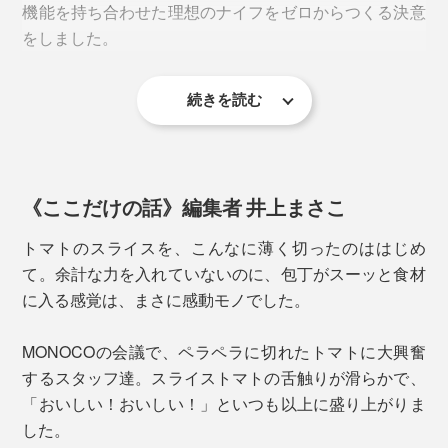
機能を持ち合わせた理想のナイフをゼロからつくる決意
イフ
」や、小回りの利く「
パーリングナイフ
」と合わせ
をしました。
て使うと、料理の幅も広がります。
続きを読む
エディションナイフは、長期間研がずに切れ味が持続す
るように設計されていますが、永久ではないため、専用
の「
ホーニングロッド（別売）
」での簡単なお手入れが
おすすめ。
《ここだけの話》編集者 井上まさこ
トマトのスライスを、こんなに薄く切ったのははじめ
て。余計な力を入れていないのに、包丁がスーッと食材
に入る感覚は、まさに感動モノでした。
MONOCOの会議で、ペラペラに切れたトマトに大興奮
するスタッフ達。スライストマトの舌触りが滑らかで、
「おいしい！おいしい！」といつも以上に盛り上がりま
した。
鋼材開発のプロフェッショナルやプロダクションパート