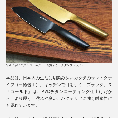
写真は「サントクナイフ／チタンブラック（本品）」
写真上が「チタンゴールド」、写真下が「チタンブラック」
ミシュランの星を獲得する世界のトップシェフにも厨房
で愛用されるプロ仕様ですが、料理が苦手な初心者でも
本品は、日本人の生活に馴染み深いカタチのサントクナ
扱いやすくデザインされています。むしろ、これから料
もともと「パウダーハイス」とは、風車のベアリング
イフ（三徳包丁）。キッチンで目を引く「ブラック」＆
理をはじめたい人にこそ、ぜひ使ってほしい包丁です。
（軸受）やドリルビット（切削工具）にも使用されてい
「ゴールド」は、PVDチタンコーティング仕上げだか
るほど強靭な鋼材。
ら、より硬く、汚れや臭い、バクテリアに強く耐食性に
も優れています。
それを、『hast.』が目指す硬さ（切れ味）と強さ（割
れ・欠けにくさ）、優れた耐腐食性（サビにくさ）へと