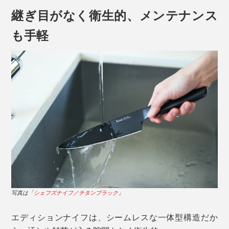
もともと日本で野菜や魚用に使われていた菜切包丁に、
継ぎ目がなく衛生的、メンテナンス
西洋から流れてきた牛刀包丁（シェフズナイフの形状）
も手軽
のいいところを取り入れ、明治時代に作ったのが三徳包
丁。
写真は「サントクナイフ／チタンブラック（本品）」
やや幅広で長めに設計したハンドルは、握りやすく、手
の中で滑りにくい形状に。指を添えやすい、流れるよう
なカーブも特徴です。
写真は「
シェフズナイフ／チタンブラック
」
エディションナイフは、シームレスな一体型構造だか