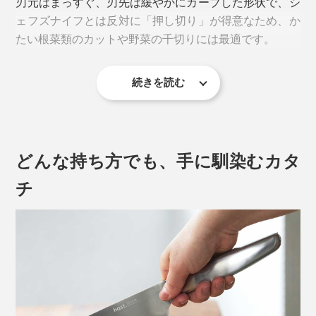
刃元はまっすぐ、刃先は緩やかにカーブした形状で、シ
さらに向上させるため、エディションナイフ専用に調合
ェフズナイフとは反対に「押し切り」が得意なため、か
しているのです。
たい根菜類のカットや野菜の千切りには最適です。
続きを読む
どんな持ち方でも、手に馴染むカタ
チ
また、SLSプロセス（粉末焼結積層造形法）という、革
新的なエンジニアリングを駆使し、ステンレススチール
動画は「サントクナイフ／チタンブラック（本品）」