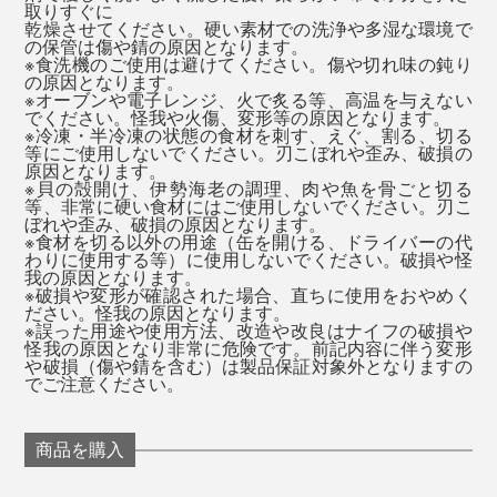
取りすぐに
超えという、驚くべき記録を残しました。
乾燥させてください。硬い素材での洗浄や多湿な環境で
の保管は傷や錆の原因となります。
※食洗機のご使用は避けてください。傷や切れ味の鈍り
（※テストレファレンス番号：No.SRG/989853A：切れ味性能150/110,刃
の原因となります。
先耐久性1171/550）
※オーブンや電子レンジ、火で炙る等、高温を与えない
でください。怪我や火傷、変形等の原因となります。
※冷凍・半冷凍の状態の食材を刺す、えぐ、割る、切る
等にご使用しないでください。刃こぼれや歪み、破損の
原因となります。
写真は「
シェフズナイフ／チタンブラック
」
※貝の殻開け、伊勢海老の調理、肉や魚を骨ごと切る
等、非常に硬い食材にはご使用しないでください。刃こ
ぼれや歪み、破損の原因となります。
じつは私も、以前からストレスが溜まると、ネギやミョ
※食材を切る以外の用途（缶を開ける、ドライバーの代
わりに使用する等）に使用しないでください。破損や怪
ウガを千切りにして大量の薬味ストックをつくったり、
我の原因となります。
根菜類を千切りにしたりと、刻むことを密かな発散法に
※破損や変形が確認された場合、直ちに使用をおやめく
ださい。怪我の原因となります。
していました。ちなみに書類をシュレッダーにかけて、
※誤った用途や使用方法、改造や改良はナイフの破損や
怪我の原因となり非常に危険です。前記内容に伴う変形
細切れになっていく様子を眺めるのも大好物（笑）。
や破損（傷や錆を含む）は製品保証対象外となりますの
でご注意ください。
『hast.』は、何の抵抗もなくスムーズに切れるから、こ
切れ味や扱いやすさだけではなく、キッチンでの高揚感
の「千切り・みじん切り」発散法がさらに気持ちいい！
商品を購入
も掻き立てるデザイン。珍しいゴールドやスタイリッシ
専用の研ぎ棒「
ホーニングロッド
」も素晴らしく、シュ
ュなブラック、クリーンな印象のシルバー、揃えたくな
ッシュッシュッとナイフの刃を滑らせるだけで、瞬く間