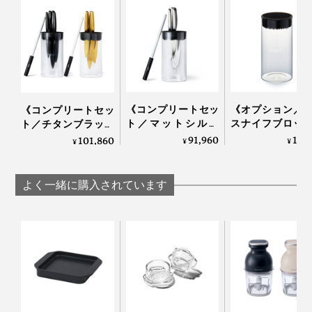
飾るように収納できるナイフスタンド「
ガラスブロック
（別売）
」に、4種をコンプリートしてキッチンの景色
も楽しんでください。
《コンプリートセッ
《オプション／
《コンプリートセッ
ト／マットシルバ
スナイフブロッ
ト／チタンブラック
ー》0.3mmの極薄刃
包丁を7本まで
＆ゴールド》0.3mm
91,960
12,
101,860
¥
¥
¥
でストレスフリーな
ように収納でき
の極薄刃でストレス
切れ味「ナイフ4種
丸ごと洗える「
フリーな切れ味「ナ
＋専用シャープナー
フスタンド」｜hast
イフ4種＋専用シャ
よく一緒に購入されています
＋ナイフスタンド」
ープナー＋ガラスス
｜hast.
タンド」｜hast.
写真は「
コンプリートセット／チタンゴールド
」
最近ホームシェフに目覚めたパートナーや友人へのギフ
トにも喜ばれるはずです。