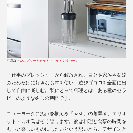
た細かい作業にはやや不向き。
写真は「サントクナイフ／チタンブラック（本品）」
継ぎ目や溝のない本品は、刃を洗浄した流れでそのまま
柄尻までスポンジを滑らせることができるので、くまな
く洗えて清潔を保ちやすいのです。
生肉や生魚を切った後、まるごと漂白剤などの使用がで
写真は「
コンプリートセット／マットシルバー
」
調理中の濡れた手でも扱いやすい、ストレスフリーなフ
きるので、お店でも重宝されています。
「仕事のプレッシャーから解放され、自分や家族や友達
ォルムです。
のためだけに好きな食材を使い、遊びゴコロを全面に出
して自由に楽しむ。私にとって料理とは、ある種のセラ
ピーのような癒しの時間です。」
ニューヨークに拠点を構える『hast.』の創業者、エリオ
写真は「
パーリングナイフ／マットシルバー
」
ット・カオ氏はそう語ります。彼は料理と食事の時間を
もっと楽しいものにしたいという想いから、デザインと
シェフズナイフのミニサイズである「
ユーティリティナ