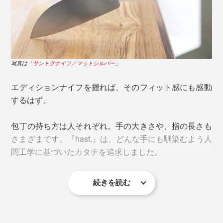
とともに成形・焼結。エディションナイフは、これまで
シェフズナイフよりも刃渡りが4cm短く、身幅が広いの
にない技術の結晶なのです。
で切った食材をナイフの腹ですくいあげやすく、初心者
でも扱いやすいサイズ感。
写真は「
サントクナイフ／マットシルバー
」
エディションナイフを握れば、そのフィット感にも感動
するはず。
包丁の持ち方は人それぞれ。手の大きさや、指の長さも
さまざまです。『hast.』は、どんな手にも馴染むよう人
間工学に基づいたカタチを追求しました。
続きを読む
写真は「サントクナイフ／チタンブラック（本品）」