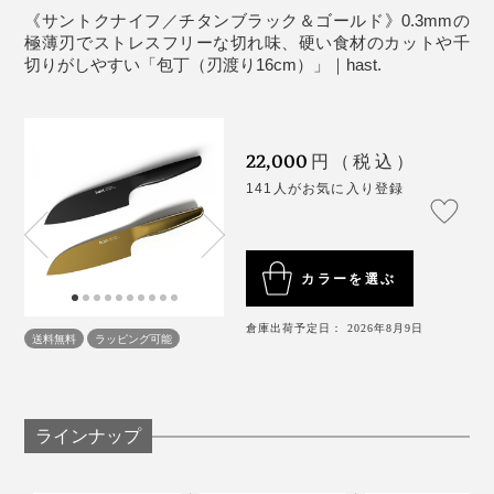
る3色のカラーリングも魅力的です。
《サントクナイフ／チタンブラック＆ゴールド》0.3mmの
に切れ味が戻るという手軽さ。
極薄刃でストレスフリーな切れ味、硬い食材のカットや千
切りがしやすい「包丁（刃渡り16cm）」｜hast.
22,000
円（税込）
141人がお気に入り登録
カラーを選ぶ
倉庫出荷予定日： 2026年8月9日
送料無料
ラッピング可能
写真は「
シェフズナイフ／チタンブラック
」と「
ホーニングロッド
」
写真上から「
シェフズナイフ／チタンゴールド
」、「サントクナイフ／チタンブ
ラック
（本品）
」、「
ユーティリティナイフ／マットシルバー
」、「
パーリング
これまでは重い研ぎ石を水に浸けて、時間をかけて包丁
ラインナップ
ナイフ／チタンゴールド
」
を研ぎ、その後始末も面倒だったので、メンテナンスの
快適さにも驚きました。