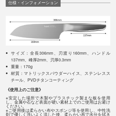
仕様・インフォメーション
「切る」が変わるだけで、料理ってこんなにもモチベー
ションが上がって、ココロ弾むんだ……と改めて実感し
写真は「
コンプリートセット／マットシルバー
」
ました。
白いセラミック部分に、ナイフの刃を12〜15度の角度
「食材を切る・刻む」という行為は、集中して無心で取
に寝かせるように当て、刃元から刃先まで擦れるよう手
り組めるから、エネルギーの発散につながり、ある種
前に3〜10回程度（切れ味に合わせて調整）、両面を同
の“瞑想”のような時間が過ごせるとも言われています。
じ回数やさしく引くだけでOK。わずか10秒もかからな
サイズ：全長306mm、刃渡り160mm、ハンドル
い間に、驚くほど切れ味が蘇るので、メンテナンスもと
137mm、峰厚2mm、刃厚0.3mm
刻んだ完成物が目に見えるから、大きな達成感も得られ
ても楽なのです。
重量：170g
て、ストレス解消にもいいのだとか。
材質：マトリックスパウダーハイス、ステンレスス
チール、PVDチタンコーティング
写真は「
コンプリートセット／チタンブラック
」
《使用上のご注意》
※安定した場所で木製やプラスチック製まな板を使用
その結果、世界トップクラスの英国独立研究機関
し、金属や石など表面が硬い素材上でのご使用はお避け
ください。
『CATRA社』による試験では、世界最高評価基準であ
※ご使用後は柔らかい布やスポンジ等を使用し、中性洗
る［Excellent］を、切れ味は50％超え、耐久性は117％
剤で優しく洗いよく流した後、柔らかい布で水分を拭き