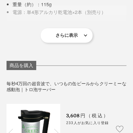
も、“ひと泡”違います。
重量（約）：115g
電源：単4形アルカリ乾電池×2本（別売り）
そのヒミツは、サーバー上部に内蔵する超音波の周波
電池持続時間（約）：30分
数。振動が少なければクリーミーな泡がつくれず、多す
耐熱温度：−5℃〜60℃
ぎても味の劣化につながってしまうのだとか。
材質：ABS、シリコン
さらに表示
対応サイズ：500ml・350ml・330ml・250mlの缶ビ
ール、発泡酒、新ジャンル・ノンアルコールビール
② 清潔なグラス
（口の外径55～58mm）
超音波ユニットは洗浄不可なので、ご注意を。
油分は泡立ちの“敵”。他の洗い物と一緒にすると油が付
商品を購入
【使用上のご注意】
着してしまうので、できればグラス専用のスポンジを使
じつは以前、缶ビールの上に装着するタイプの「超音波
「ホワイト」と「ブラック」の2色展開。ハンドル部分
充電式電池(ニッケル水素電池)では、内部回路の駆動
って、グラス単体で洗いましょう。汚れたふきんで拭く
式ビールサーバー」（他社製品）を使ったことがあるの
は木目調で屋外でも映えるデザインに。手の馴染みがよ
毎秒4万回の超音波で、いつもの缶ビールからクリーミーな
電圧に達しないため、泡を作りにくい、泡を作れな
と繊維や雑菌が付着するため、自然乾燥がおすすめ。
ですが、あまり泡のきめが細かくならず、1回きりで使
感動泡｜トロ泡サーバー
く握りやすい質感です。
い場合があります。
うのをやめてしまったことがあります。
缶の形状により、取り付けづらい場合があります。
しっかりと奥まで押し込み、外れないことを確認し
だから、この「トロ泡サーバー」を使う前は半信半疑で
3,608
円（税込）
てからご使用ください。
したが、まったく別モノなんだと打ちのめされました。
233人がお気に入り登録
分解や改造をしないでください。