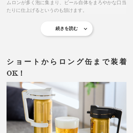
ムロンが多く泡に集まり、ビール自体をまろやかな口当
たりに仕上げるというのも頷けます。
続きを読む
ショートからロング缶まで装着
OK！
1缶で数杯分のグラスにビールを注いでも、全員へ平等
に“トロ泡”を注いであげられるというスグレモノ。
使い方は至極カンタンです！
バサバサ泡はすぐに弾けてしまいますが、「トロ泡サー
バー」の細かい泡は消えにくく長持ち。
音が出ます