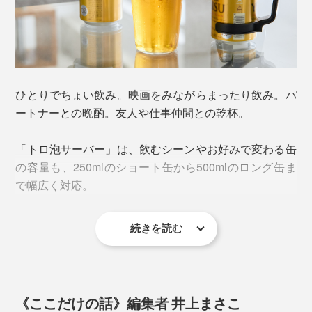
おいしい一杯であった証としてできる「エンジェルリン
グ」もご覧のとおり。
ひとりでちょい飲み。映画をみながらまったり飲み。パ
ートナーとの晩酌。友人や仕事仲間との乾杯。
「トロ泡サーバー」は、飲むシーンやお好みで変わる缶
の容量も、250mlのショート缶から500mlのロング缶ま
① 缶ビールのフタを開け、飲み口とサーバーの注ぎ口
で幅広く対応。
の位置を揃えて、缶の上からかぶせる
続きを読む
② レバーを前に押しながら、缶上部の溝にカチッとは
まるように装着
③ まずは、そのまま傾けてビールを注ぐ
《ここだけの話》編集者 井上まさこ