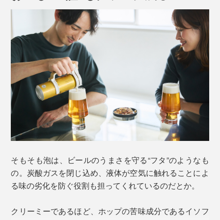
会議中に、「仕事だから…」とニヤニヤしながらスタッ
フみんなに飲んでもらったら、目を見開いて「うま
っ！！」。お揃いのリアクション、いただきました。
そもそも泡は、ビールのうまさを守る“フタ”のようなも
まるで、注いだ私が「缶ビール注ぎ名人」のごとく称賛
の。炭酸ガスを閉じ込め、液体が空気に触れることによ
されているようで、ちょっと誇らしい。
る味の劣化を防ぐ役割も担ってくれているのだとか。
クリーミーであるほど、ホップの苦味成分であるイソフ