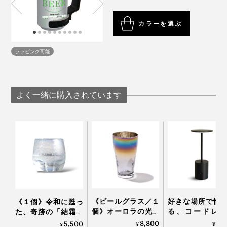
ビールや発泡酒、新ジャンルの350ml缶と500ml缶専
MONOCOスタッフの晩酌エピソードも印象的。
徹底的な検証をくり返し、たどり着いたのが40kHz（キ
用となりますので、それ以外の缶で使用しないでく
ロヘルツ）の振動周波数。
カラーを選ぶ
ださい。
夫婦で飲む際、500mlの缶ビールをグラスに注ぎ分ける
超音波ユニットは洗えません。水をこぼしたり、水
ため、いつも泡は奥様に譲っていたそう。「僕なりのや
つまり1秒間に4万回もの速さの振動を加えることで、き
ラッピング可能
につけたりしないでください。
さしさ（笑）」と言っていましたが、毎度泡が飲めなか
めが細かく、なめらかな感触の泡が生まれるのです。
使用の前に、超音波ユニットを取り外した本体を、
った。でも、これがあれば、ふたりともおいしい泡が飲
水やぬるま湯できれいに洗い、やわらかい布でふき
める！と。
取ってから使用してください。
よく一緒に購入されています
超音波ユニットが確実に取り付けられたことを確認
③ クリーミーな泡
してから使用してください。
難しい3度注ぎの技は必要ありません。「トロ泡サーバ
溶剤や強力な洗剤の使用、食器洗浄機や食器乾燥機
ビール好きなパートナーや友人、仕事仲間へのギフトは
ー」を使えばボタンを押すだけ！
の使用、煮沸をしないでください。
もちろんのこと、「父の日」への贈り物にもぴったり。
電子レンジを使用しないでください。
缶ビールをセットしたまま振る、逆さまにする、放
置はしないでください。冷蔵庫や冷凍庫に入れない
でください。
《ビールグラス／１
好きな場所で愉
《１個》令和に甦っ
個》オーロラの光彩
る、コードレス
乾電池は付属していません。
た、奇跡の「結霜グ
で眼福を、まろやか
「晩酌ライト」
ラス」｜結霜月華
8,800
9,
5,500
¥
¥
¥