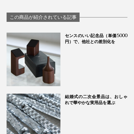
な味わいで口福をも
（けっそうげっか）
《超音波ユニットの外し方》
たらす、「純チタ
ン」コーティンググ
ハンドル上部のツマミを両側から押すと、簡単に外れま
そう、缶ビールを注ぎ分ける時だって、みんな平等にお
この商品が紹介されている記事
グラス内のビールに振動を加えて泡をつくり出す方式で
ラス｜PROGRESS プ
す。取り付ける時は上からカチッとはめるだけです。
いしい。
ログレス
はなく、缶の中の新しいビールから泡をつくり出す設計
センスのいい記念品（単価5000
だから、“おかわり泡”は何度でもOKです。
オフィスでの新年会や忘年会、友人とのBBQで、人が集
円）で、他社との差別化を
まる場でも「トロ泡サーバー」はいい仕事をしてくれる
ぜひ、お試しください。
はずです。
いつもの斜め上いく晩酌を、トロ泡サーバーでお楽しみ
ください。
結婚式の二次会景品は、おしゃ
れで華やかな実用品を選ぶ