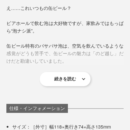
飲み終わったグラスに残る泡の跡が、天使の輪が連なっ
④ ハンドル上部のボタンを押したまま泡を注ぐ
え……これいつもの缶ビール？
ているように見えるこの現象は、3つの条件が揃うこと
※ビールと泡を7：3で注ぐのが理想の比率と言われています。
で生まれます。
ビアホールで飲む泡は大好物ですが、家飲みではもっぱ
ら“泡ナシ派”。
① 冷えたビール
ビールの温度が高いと泡が大きくスカスカに。逆に低す
もちろん、発泡酒や低アルコールビール、ノンアルコー
缶ビール特有のバサバサ泡は、空気を飲んでいるような
ぎても泡立たなくなるため、冷蔵庫で6〜8℃に冷やす
ルビールでも、しっかりきめ細かな泡がつくれます。
感覚がどうも苦手で、缶ビールの魅力は「のど越し」だ
ことが大事。冷蔵庫に入れっぱなしにするとビールの品
けだと勘違いしていました。
質も損なわれてしまうため、5〜6時間ほど冷やすのがお
お手入れもシンプル。
すすめです。
続きを読む
上部の超音波ユニットを外せば、丸洗いOK！注ぎ口も
缶ビールの泡ってこんなにもおいしかったんだ……と感
※一般的なビール「ピルスナー」の場合
衛生的にお使いいただけます。
激！
仕様・インフォメーション
ほかのビールサーバーで注いだビールと飲み比べてみて
サイズ：［外寸］幅118×奥行き74×高さ135mm