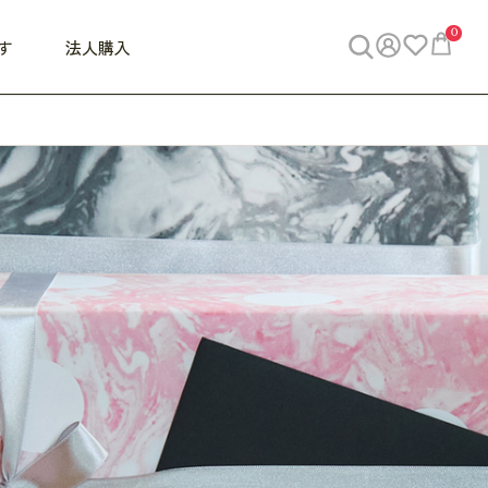
0
す
法人購入
WORK
ビジネス
ENJOY
寝具
10,000円 - 30,000円
30,000円以上
べて
すべて
すべて
すべて
らめきデスク
PC・スマホ関連
お出かけスパイス
敷き寝具
っと一息ふぅ
椅子・クッション
思い出トラベル
掛け寝具
っぱり清潔感
収納
外で過ごすって最高
パジャマ
事へGO
ビジネス／小物
好き・・にどっぷり
枕・小物
食料品
旅行・遊び
すべて
すべて