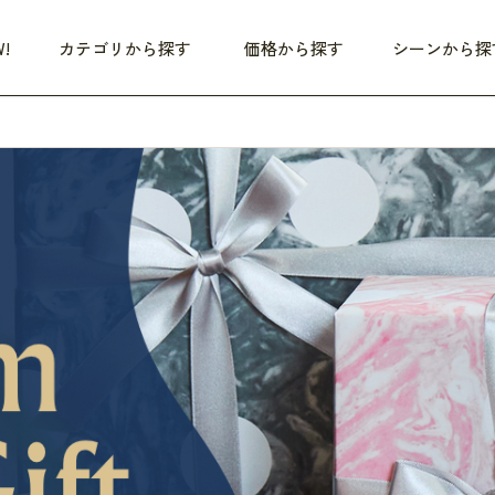
!
カテゴリから探す
価格から探す
シーンから探
ア
HEALTHY
家電
HOME
ファッション
つめた〜い夏、どうぞ！
 - 3,000円
3,000円 - 5,000円
5,000円 - 10,000円
すべて
すべて
すべて
すべて
す
OP10
朝までぐっすり
リビング家電
居心地のいい空間
服
ひ
本気で休む
キッチン家電
家事ルンルン
バッグ
ほ
商品 (新着順)
いつも清潔
美容・健康家電
食いしん坊クラブ
靴・靴下
や
じぶんメンテナンス
オーディオ家電
料理と団らん
レイングッズ
仕
覧
おうちエクササイズ
ファッション／小物
の他
め割引
日用品
健康・美容
レット
すべて
すべて