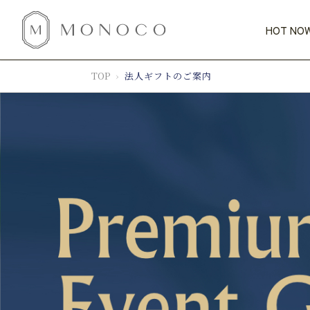
HOT NOW
TOP
法人ギフトのご案内
CATEGORY
PRICE
SCENE
GIFTS
インテリ
新商品
HOT NOW!
1,000円未満
1,000円
カテゴリから探す
価格から探す
シーンから探す
すべて
すべて
今週のT
特別な贈りもの
家具
会話が弾む
収納
すべての
気のきく手土産
照明
毎日使ってね
インテリア雑貨
特集一
ベランダ・庭
インテリア／そ
おまと
キッチン
アウト
すべて