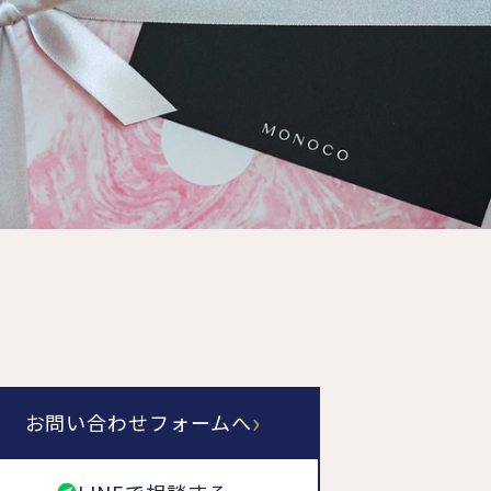
最後のひと口までキンキン
ドリンク
旅行
フード
アウトドア
旅行遊び／その他
›
お問い合わせフォームへ