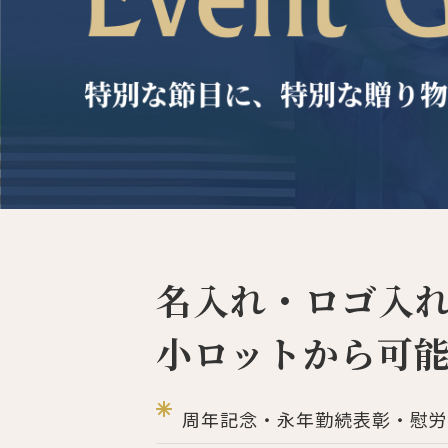
調理家電
調理器具
食器
タオル・ふきん
キッチン雑貨
名入れ・ロゴ入
小ロットから可
周年記念・永年勤続表彰・慰労