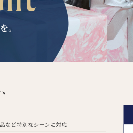
ひんやり今治タオル、生き返る〜
掃除・洗濯
肌・髪ケア
タオル
バスグッズ
スリッパ
ひんやりグッズ
防災用品
あったかグッズ
水筒
健康グッズ
日用品／その他
オーラルケア
れ、
能
品など特別なシーンに対応