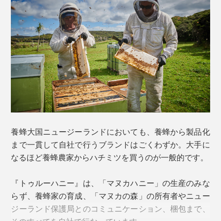
森」が必要なのです。
「MGO」は、天然の抗菌活性成分「メチルグリオキサ
ール」のこと。他のハチミツにはほとんど含まれないマ
限られた場所で、限られた期間にしか採取することので
ヌカ特有の成分で、熱や酵素に強く、高い抗菌力を持つ
感じ方には個人差がありますが、MGO1000以上は喉に
きない「マヌカハニー」。希少価値が高く、他のハチミ
ことで知られています。
ピリピリとした刺激や苦味を感じる場合もあります。
ツよりも高額である理由のひとつが、ここにあります。
本品の「MGO300+」という表記は、1kgあたり300mg
1日の目安は、ティースプーン１杯を1〜3回程度。その
以上のメチルグリオキサールが含まれているということ
まま食べるのが基本。
を意味します。
「マヌカハニー」のパワーを最大化したい場合は、朝起
き抜けの空腹時に食べるのがおすすめです。胃腸に直接
養蜂大国ニュージーランドにおいても、養蜂から製品化
に届いて、吸収率もアップ。
マヌカハニー選びの目安
まで一貫して自社で行うブランドはごくわずか。大手に
なるほど養蜂農家からハチミツを買うのが一般的です。
『トゥルーハニー』は、「マヌカハニー」の生産のみな
らず、養蜂家の育成、「マヌカの森」の所有者やニュー
ジーランド保護局とのコミュニケーション、梱包まで、