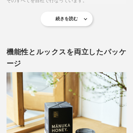
そのすべてを自社で行なっています。
続きを読む
普通のハチミツのように透明ではなく、クリーミーな舌触り
どれくらいの数値のものを選べば良いのか、その目安は
以下の通りです。
機能性とルックスを両立したパッケ
喉に不安を感じる時は、喉の奥を広げるようにして、ゆ
っくりと口に含み、マヌカハニーを行き渡らせます。
ージ
［マヌカハニーMGO300+ UMF11+］
（本品）
マヌカハニー初心者や、毎日の健康管理に
味や香りが苦手な場合は、白湯や紅茶などに入れたり、
シリアルやヨーグルトに混ぜてもOK。
［マヌカハニーMGO500+ UMF15+］
感染症が流行する季節や、ワンランク上の健康管理
その根底にあるのは、「マヌカの森」と「ミツバチ」へ
に
の畏敬の念。
［マヌカハニーMGO850+ UMF20+］
熟練の養蜂家によって、ミツバチの健康と巣箱をケア、
高活性品質。健康や美容にしっかり取り組みたい方
採蜜はミツバチのストレスを最小限に抑えて慎重に。養