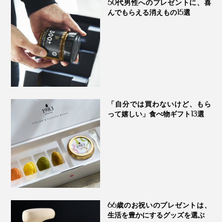
50代男性へのプレゼントに、喜
ORGANIC DAYS
んでもらえる消えもの15選
もう、取り入れない理由が見つかりません。まだまだ気
の抜けない日々が続きそうなので、甘いボディガードに
頼ろうかと思います！
「自分では買わないけど、もら
って嬉しい」食べ物ギフト13選
66歳のお祝いのプレゼントは、
生活を豊かにするグッズを選ぶ