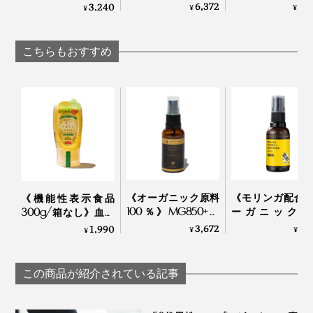
はハイボール、朝は
マカのサプリメ
ー、高純度VitaminC
6,372
8,
3,240
¥
¥
¥
白湯に混ぜるだけの
ト」｜100％ MA
サプリメント｜
「活力シロップ」｜
PREMIUM 60カ
TOKIHADALABO
マカレモン
ル（30日分）
こちらもおすすめ
そして、生産にかかる、気の遠くなるような手間ひま。
『トゥルーハニー』は、最高レベルMGO1900を生産で
採るのも大変なら熟成にも時間がかかり、検査項目も多
きる、ニュージーランドでも数少ないブランドとして、
くて検査料も高額。でも、だからこそ品質が保たれてい
《オーガニック原料
《モリンガ配合
《機能性表示食品
UMFHA（UMF™ハニー協会）に登録されています。
るんだなと。
100％》MG850+マ
ーガニック原
300g/箱なし》血糖
ヌカハニー配合、ア
100％》MG1000
値上昇をゆるやかに
3,672
3,
1,990
¥
¥
¥
ルコール・保存料フ
ヌカハニー配合
さらに、日本への輸送には、低温コンテナを使用。生鮮
する水溶性食物繊維
遥か彼方、ニュージーランドの原生林で、働き蜂がせっ
リーの「マヌカ＆プ
ルコール・保存
入り。「からだに優
食品やワインなどの輸送同様、外部の温度の影響を受け
せと集めた花の蜜が、ひと瓶に詰まっているかと思う
ロポリス スプレー」
リーの「マヌカ
しいイヌリンはちみ
この商品が紹介されている記事
ない環境で、大切に運ばれています。
と、感慨もひとしおです。
｜24 ORGANIC DAYS
ロポリス スプレー
つ」｜My Honey
リンガ」
TAMAU×24