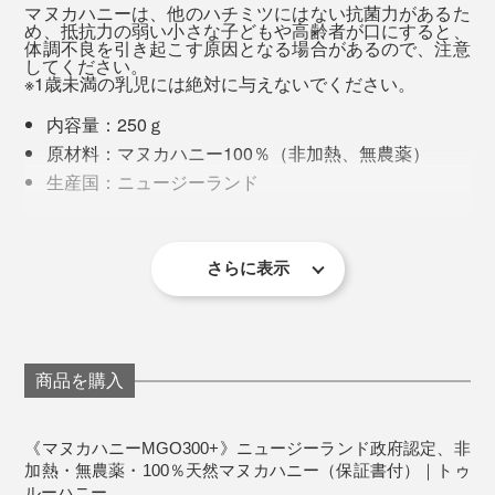
マヌカハニーは、他のハチミツにはない抗菌力があるた
め、抵抗力の弱い小さな子どもや高齢者が口にすると、
“いくら体に良くても、おいしくないものは食べたくな
体調不良を引き起こす原因となる場合があるので、注意
してください。
い”食いしん坊スタッフをざわつかせた味わいでした。
※1歳未満の乳児には絶対に与えないでください。
内容量：250ｇ
マヌカハニー愛用者に聞くと、「寝る前に食べると、朝
原材料：マヌカハニー100％（非加熱、無農薬）
起きた時に口の中の粘つきが少ない」「できかけの口内
「マヌカハニー」の品質にふさわしいプレミアム感は、
生産国：ニュージーランド
炎に塗るといい」など耳寄り情報が。
2021年1月、「ニュージーランド産ハチミツから発がん
大切な人への贈り物にもぴったりです。
保存方法：直射日光・高温多湿を避けて保存してく
性疑惑農薬グリホサートを検出した」というニュースが
ださい。
早速試してみると、本当に口の中が粘つきにくいし、で
出て話題になりましたが、『トゥルーハニー』なら安
さらに表示
きかけの口内炎もひどくならずにすみました！知らなか
心。
った…。
創業者のジム・マクミラン氏
いつどこで何が行われているかがリアルタイムで分か
商品を購入
る、独自の「トゥルービュー」というシステムで、すべ
ての情報を開示しています。
《マヌカハニーMGO300+》ニュージーランド政府認定、非
加熱・無農薬・100％天然マヌカハニー（保証書付）｜トゥ
ルーハニー