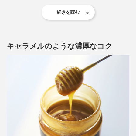
続きを読む
「UMF」と「MGO」は、ニュージーランドの第一産業
省が認定した指標。「マヌカハニー」の科学的定義と輸
出のルールに基づき、厳しい検査をクリアしたものだけ
キャラメルのような濃厚なコク
に、表示が認められます。表示偽装や粗悪品を見分ける
ポイントにも。
働き蜂の寿命は１ヶ月。その間に集めるのはスプーン１杯相当のハチミツといわ
れる
『トゥルーハニー』の「マヌカハニー」は、厳しい検査
をクリアした「モノフローラル（単一の花）」品質。マ
ヌカ以外の花蜜は、ほぼ混じっていません。
それは、ミツバチの行動半径2〜3kmに咲く花が“ほぼマ