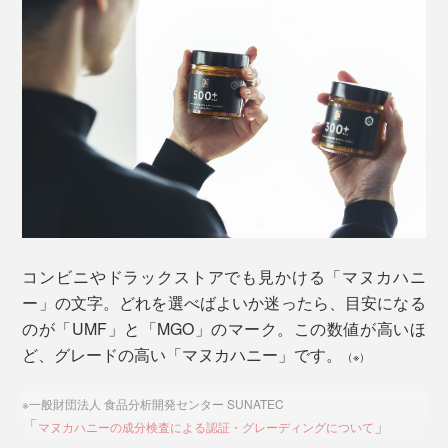
マヌカの木は、先住民マオリ族の間で「復活の木」と呼ばれ、古くからケガや病
気の万能薬として用いられてきた
『トゥルーハニー』の養蜂家の重要な仕事のひとつが、
巣箱の配置タイミングを見極めること。ピュアな「マヌ
カハニー」を集めるため、ニュージーランド全土に点在
する「マヌカの森」の開花に合わせて設置、咲き終わる
コンビニやドラックストアでも見かける「マヌカハニ
直前に回収します。
ー」の文字。どれを選べばよいか迷ったら、目安になる
のが「UMF」と「MGO」のマーク。この数値が高いほ
主役はセイヨウミツバチ。巣から約半径2〜3kmの花か
ど、グレードの高い「マヌカハニー」です。
ら蜜を集めて、体内の酵素などと混ぜ合わせ、蜜房に貯
（※）
蔵。羽で扇いで濃縮させたものが「マヌカハニー」とな
※一般財団法人 食品分析開発センター SUNATEC
ります。
「
」
マヌカハニーの成分検査による認証・グレーディングについて