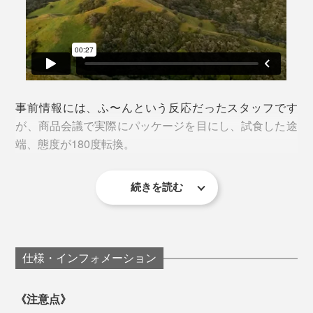
を満たしているのは、マヌカハニー全体の約15%。
外せない予定、大切な行事が控えている人へのプレゼン
ニュージーランド全土に点在する「マヌカの森」は、そ
トにもぴったり。体に良いうえ、とびきり美味しいの
のほとんどが先住民マオリ族によって所有され、一般の
そして、『トゥルーハニー』で作られているのは、UMF
サイドのミシン目を切り取って開封する構造なので、不
で、誰かにすすめたくなります。
人の立ち入りが許されない場所。
値が11+以上、MGO値が300+以上のみ。
正開封の心配もありません。
最高品質のマヌカハニーの生産には、ミツバチや巣箱の
特に、本品「MGO 1250+」はプレミアム中のプレミア
デザイン・強度・不正開封の防止、三拍子揃ったパッケ
事前情報には、ふ〜んという反応だったスタッフです
研究だけでなく、「マヌカの森」の地権者とのパートナ
ム。高い保護力が期待でき、このグレードを生産できる
ージは、2016年度ベストデザインアワードでゴールド
が、商品会議で実際にパッケージを目にし、試食した途
ーシップが欠かせません。
養蜂家は超レアな存在。
を受賞。さらに2017年度には、ニュージーランドの
端、態度が180度転換。
「PRIDE IN PRINT AWARDS」で「Packaging
その信頼関係を支えるのが、マオリ族をルーツに持つジ
すべての商品にUMFHA（UMF™ハニー協会）発行の証
Supreme Award」を受賞しています。
続きを読む
ム・マクミラン氏の情熱と、公正なフィードバック。
明書がついているので、品質には信頼がおけます。
「おぉかっこいい！」
「なにこれ？ めちゃめちゃ好きな味！」
「マヌカハニー」「ロゼンジ」ともに、懐かしさを覚え
仕様・インフォメーション
る素朴な味で、くどい甘さがありません。MGOの数値
が高くても、苦味はさほどではありません。うっかり食
《注意点》
べ過ぎてしまいそう。