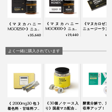
物質「MGO(メチルグリオキサール）」を豊富に含む唯
一の食品であること。
喉や口内環境、胃腸を整えたい人、できるだけ化学薬品
《マヌカハニー
《マヌカロゼン
《マヌカハニー
MGO1000+》ニュー
ニュージーラン
MGO1250+》ニュー
を使いたくない人にはうってつけ！
ジーランド政府認
府認定、マヌカ
ジーランド政府認
19,440
1,
35,640
¥
¥
¥
定、非加熱・無農
ーMGO400+の
定、非加熱・無農
日本の法律では表記できませんが、健康効果が実証され
薬・100％天然マヌ
（保証書付・ノ
薬・100％天然マヌカ
同じ場所の「マヌカハニー」でも毎年同じグレードにな
ている
、食品界のスーパースター。
カハニー（保証書
ュガー）｜トゥ
ハニー（保証書付）
（※）
よく一緒に購入されています
るわけではなく、気候やミツバチの健康状態、巣箱を設
付）｜トゥルーハニ
ハニー
｜トゥルーハニー
ー
置するタイミングなど、さまざまな要素が影響するのだ
※株式会社シクロケムバイオ
とか。ハイグレードの「マヌカハニー」を作り続けるこ
第10回 マヌカハニーの効果①＜抗菌作用＞
とは困難を極めるといいます。
第11回 マヌカハニーの効果②＜口臭防止作用＞
第41回 マヌカハニーの効果③＜抗酸化活性＞
《30個／ケース入
酵素分解で、消
《2000mg30包》
り》国産マカ配合 夜
収率アップ！「
着色料・甘味料フリ