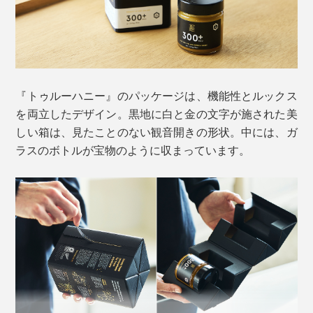
に
蜂家1人に対するミツバチの数を少なくすることで、手
厚く世話をする体制を整えています。
［マヌカハニーMGO1000+ UMF22+］
希少な最高級グレード。体質改善をしたい方に
口内のネバつき対策や、腸内環境にも良いとされ、「排
［マヌカハニーMGO1250+ UMF26+］
『トゥルーハニー』のパッケージは、機能性とルックス
気口の掃除」に例える研究者もいるほど。日本では、法
超高活性・究極に贅沢な世界屈指のウルトラプレミ
を両立したデザイン。黒地に白と金の文字が施された美
律上、医薬的な表記は認められていませんが、その健康
アム
しい箱は、見たことのない観音開きの形状。中には、ガ
効果が数多く実証されています（※）。
ラスのボトルが宝物のように収まっています。
［マヌカロゼンジMGO400+ UMF13+］
※株式会社シクロケムバイオ
携帯に便利なのど飴タイプ。通勤通学や、外出先で
「
」
第10回 マヌカハニーの効果①＜抗菌作用＞
不快を感じたときに
携帯に便利な「ロゼンジ（のど飴）」は、通勤通学時や
外出先でのお守りに。千歳飴に似た素朴な味わい、後に
普段は「MGO300+」、体調を崩し気味の時は
残らないサラッとした自然甘みで、苦味はほんのり感じ
そして、害虫や病気から守られたミツバチが、「マヌカ
「MGO500+」または「MGO850+」、いざというときは
る程度。
の森」を循環させ、生態系の持続性を高めることに貢
「MGO1000+」または「MGO1250+」、外出先では
献。ミツバチが授粉を媒介することで、森を育てていま
「ロゼンジ」のように、複数を食べ分けするのもおすす