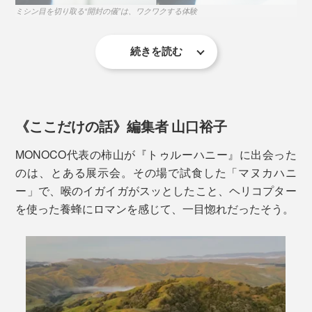
す。
ミシン目を切り取る“開封の儀”は、ワクワクする体験
めです。
創業者、ジム・マクミランは元ヘリコプターのパイロッ
続きを読む
ト。マヌカの花で覆われた原生林の上を飛行中、養蜂に
ルックスだけでなく、機能性も優秀。
利用されていない「マヌカの森」が存在することに気づ
き、The True Honey Co.を設立しました。
落下試験をクリアした丈夫さで、運送にプチプチを必要
《ここだけの話》編集者 山口裕子
としない設計。1.8ｍの高さから落としても、中のガラ
スボトルが割れることはありません。
MONOCO代表の柿山が『トゥルーハニー』に出会った
のは、とある展示会。その場で試食した「マヌカハニ
ー」で、喉のイガイガがスッとしたこと、ヘリコプター
を使った養蜂にロマンを感じて、一目惚れだったそう。
写真は「マヌカロゼンジ（のど飴）」
「マヌカハニー」は、抗菌活性成分MGO（メチルグリ
オキサール）のほか、ビタミン類やアミノ酸類、ミネラ
UMF値が10+以上、またはMGO値が263以上のマヌカハ
ル類、酵素も豊富に含むので、毎日の栄養補給、健康維
ニーは「アクティブマヌカハニー」と呼ばれ、ニュージ
持にも役立ちます。
ーランドでは医療用としても使われています。その基準