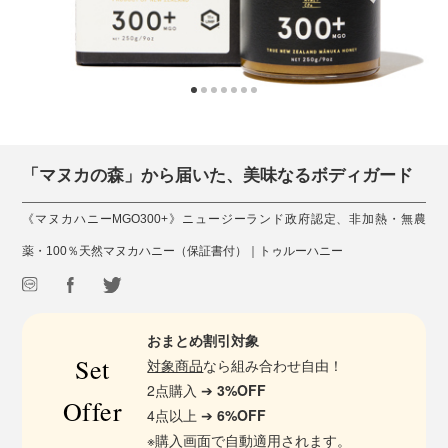
「マヌカの森」から届いた、美味なるボディガード
《マヌカハニーMGO300+》ニュージーランド政府認定、非加熱・無農
薬・100％天然マヌカハニー（保証書付）｜トゥルーハニー
おまとめ割引対象
Set
対象商品
なら組み合わせ自由！
2点購入 ➔
3%OFF
Offer
4点以上 ➔
6%OFF
※購入画面で自動適用されます。