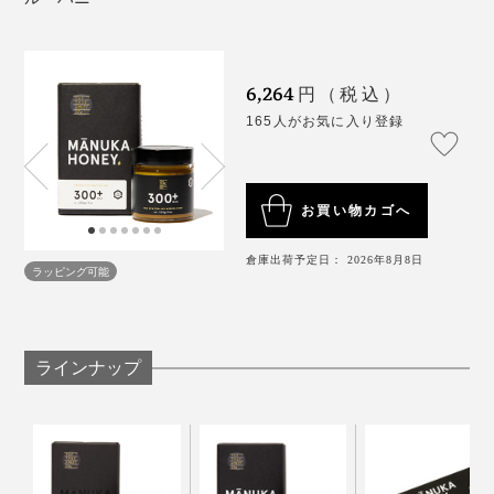
マヌカの森・ミツバチ・養蜂家の連携によって、ようや
く集められた「マヌカハニー」ですが、これで完成では
ありません。
6,264
円（税込）
不純物をろ過し、数種類の温度で約１年かけてゆっくり
165人がお気に入り登録
と熟成。その間にMGO値が高められ、いくつもの検査
を経てグレードごとにラベリングされます。
お買い物カゴへ
採蜜したばかりの「マヌカハニー」のMGOは微量。熟
「マヌカハニー」は、コンビニで売っている安価なもの
成する間に、DHA（ジヒドロキシアセトン）という成分
倉庫出荷予定日： 2026年8月8日
ラッピング可能
から、専門店の高額品まで、価格帯も表記もバラバラ。
がMGOに変換していき、十分に変換したところでボト
何を選べば良いか分からないという方も多いと思います
ルに詰められるのです。
ニュージーランドからの出国時に、検査が行われてお
が、私もそのひとりでした。
り、本品も「残留農薬検出せず」が証明されています。
ラインナップ
今回いろいろと調べるうちに、価格の差がクオリティー
の差になっていることに、納得がいきました。
まず、「マヌカハニー」が、強力な抗菌効果をもたらす