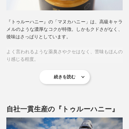
ヌカだけ”という場所に、巣箱を置いているということ
を意味します。その広さ、約12km2以上！
『トゥルーハニー』の「マヌカハニー」は、高級キャラ
メルのような濃厚なコクが特徴。しかもクドさがなく、
「UMF（ユニーク・マヌカ・ファクター）」
後味はさっぱりとしています。
「UMF」とは、「マヌカハニー」の抗菌力を医療用消毒
よく言われるような薬臭さやクセはなく、苦味もほんの
液であるフェノール液と比較し、それを数値化したも
り感じる程度。
の。
本品は「UMF 11」。これはフェノール11％希釈液と同
続きを読む
MGO300+〜1250＋の5種類を比べると、数字が高くな
等という意味。一般的に、医療用のフェノー液は2〜5％
るほど色が濃く、味わいも深くビターに。
希釈なので、その抗菌力の高さが分かります。
マヌカは、フトモモ科の低木。梅に似た白い花を咲かせる
なぜなら、マヌカの蜜は他に比べて重く、他の花が咲い
自社一貫生産の『トゥルーハニー』
ているとミツバチが軽い方を選んでしまうから。ピュア
「MGO（メチルグリオキサール)」
な「マヌカハニー」を作るためには、広大な「マヌカの