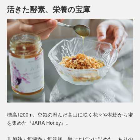
JARAは、リンデンの丸太をくり抜いたものを使用
活きた酵素、栄養の宝庫
し、釘を使わない（におい防止のため）。
人の住む村から4〜6km離れた場所に設置
1年に1回、秋の初めに収穫。
JARAの中につくられた巣の半分だけを収穫し、残り
半分は、ミツバチが冬を越せるようにとっておく
巣ごと入っているものの、固形物はなく、クリーミーな
舌触り。粉砕することで酵素が活発化し、ビンの中で発
酵しているため、ワインのような香りと濃厚さが特徴。
ほのかに酸味を感じます。表面の泡立ちは、酵素が生き
ている証です。
複雑で芳醇な味わいなのに、すっきりとした甘さで、口
の中に後味が残ることもなく、いくらでも食べられそ
標高1200m、空気の澄んだ高山に咲く花々や花樹から蜜
う。
を集めた『JARA Honey』。
そのおいしさは、ジョージア・アジャラ地方の大自然
非加熱・無濾過・無添加、巣ごとビンに詰めた、ありの
と、花々の受粉を支えてきたコーカサス・ミツバチの特