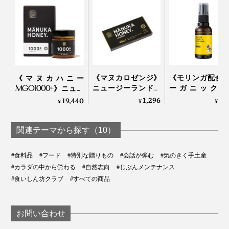
《マヌカロゼンジ》
《モリンガ配合
《マヌカハニー
ニュージーランド政
ーガニック原
MGO1000+》ニュー
府認定、マヌカハニ
100％》MG1000
ジーランド政府認
1,296
3,
19,440
¥
¥
¥
ーMGO400+のど飴
ヌカハニー配合
定、非加熱・無農
（保証書付・ノンシ
ルコール・保存
薬・100％天然マヌカ
ュガー）｜トゥルー
リーの「マヌカ
ハニー（保証書付）
関連テーマから探す（10）
ハニー
ロポリス スプレー
｜トゥルーハニー
リンガ」
#食料品
#フード
#特別な贈りもの
#会話が弾む
#気のきく手土産
TAMAU×24
#カラダの中から労わる
#自然志向
#じぶんメンテナンス
ORGANIC DAYS
#食いしん坊クラブ
#すべての商品
お問い合わせ