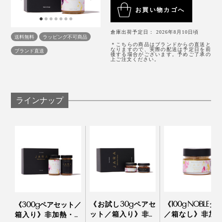
お買い物カゴへ
倉庫出荷予定日： 2026年8月10日頃
送料無料
ラッピング不可商品
＊こちらの商品はブランドからの直送と
なりますので、実際の配送は予定日を前
ブランド直送
後する場合がございます。予めご了承の
上ご注文ください。
ラインナップ
《お試し30gペアセ
《100g NOBLEタ
《300gペアセット／
ット／箱入り》非加
／箱なし》非加
箱入り》非加熱・無