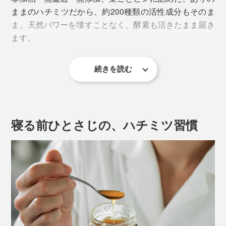
ままのハチミツだから、約200種類の活性成分もそのま
性の掛け合わせによる賜物。
ま。天然パワーを壊すことなく、酵素も活きたまま届き
ます。
コーカサスミツバチは、他のミツバチより0.5mm以上長
い舌をもち、より深い蜜源に届くといわれ、多様な花や
樹液から、大量に蜜を採取する能力があるのだとか。
続きを読む
人工的なものから隔離し、自然の環境にこだわった厳し
＜ハチの巣＞
い規定を設けていることもあり、年々担い手が減少。今
ハチミツ、プロポリス、ミツバチ花粉の倉庫。六角形の
では約120人の採蜜家のみ、年間でも約3000kgしか採れ
壁の材料になっている「蜜ロウ」は、働きバチの腹部の
寝る前ひとさじの、ハチミツ習慣
ない、希少なハチミツです。
腺から分泌されたもので、ビタミンやミネラルが豊富。
コスメなどの原料としても使われています。
このJARAによるハチミツ生産技術は、ジョージア文化
遺産保護庁から無形文化遺産に認定され、EUオーガニ
一般的なハチミツは、巣からハチミツだけを取り出した
ック認証を取得しています。
もの。採取された巣には、ハチそのものは入っていませ
ん。