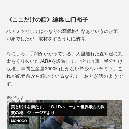
美肌をサポート。抗酸化成分が肌ダメージを抑えるのに
＜プロポリス＞
も役立ちます。
プロポリスとは、ミツバチが自らの巣を守るために作る
天然の抗菌物質。唾液や蜜ロウ、樹液を混ぜ合わせて巣
《ここだけの話》編集 山口裕子
実際に、『JARA Honey』を食べ続けている人にアンケ
に塗り、無菌状態をキープ。古代からその効能が知ら
ートをとったところ、購入理由は「安眠のため」「お肌
ハチミツとしてはかなりの高価格だなぁというのが第一
れ、防腐剤としても使われてきました。
にいいから」が多いのだとか。
印象でしたが、取材をするうちに納得。
なにしろ、手間がかかっている。人里離れた森や崖に丸
＜ミツバチ花粉＞
太をくり抜いたJARAを設置して、1年に1回、半分だけ
ミツバチ花粉とは、ミツバチが花から採取した花粉を唾
収穫。年間生産量3000kgしかない希少なハチミツ。こ
液と蜜でだんご状にまとめ、巣へ持ち帰ったもの。タン
れが紀元前から続いているなんて、おとぎ話のようで
パク質、ビタミン、ミネラル、アミノ酸などが豊富に含
す。
まれ、女王蜂を育てるためのローヤルゼリーの原料や、
ミツバチの食料になります。
音が出ます