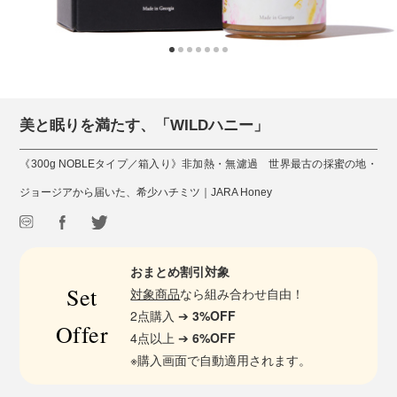
美と眠りを満たす、「WILDハニー」
《300g NOBLEタイプ／箱入り》非加熱・無濾過 世界最古の採蜜の地・
ジョージアから届いた、希少ハチミツ｜JARA Honey
おまとめ割引対象
Set
対象商品
なら組み合わせ自由！
2点購入 ➔
3%OFF
Offer
4点以上 ➔
6%OFF
※購入画面で自動適用されます。