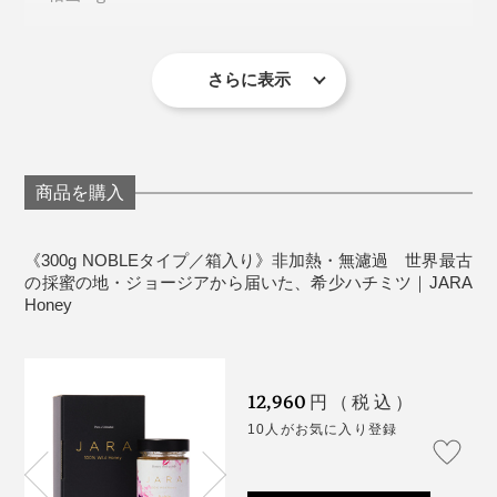
歯周病菌に対する「増殖阻害効果」が認められていま
保存方法：直射日光を避けて常温で保存してくださ
す。
詳しくはこちら
い。
賞味期限：3年間
さらに表示
＜こ注意＞
ハチミツは１歳未満の乳児には与えないでくださ
い。
商品を購入
天然ハチミツは結晶化、分離する場合があります
が、品質に問題はありません。
《300g NOBLEタイプ／箱入り》非加熱・無濾過 世界最古
の採蜜の地・ジョージアから届いた、希少ハチミツ｜JARA
Honey
寝る前に甘いものを食べるのはちょっと抵抗がありまし
たが、試してみると本当にリラックスできる。週に2、3
回あった中途覚醒が1回以下になったのも、目覚めの口
12,960
円（税込）
の中がネバついていないのも、『JARA Honey』のおか
10人がお気に入り登録
げだと思います！