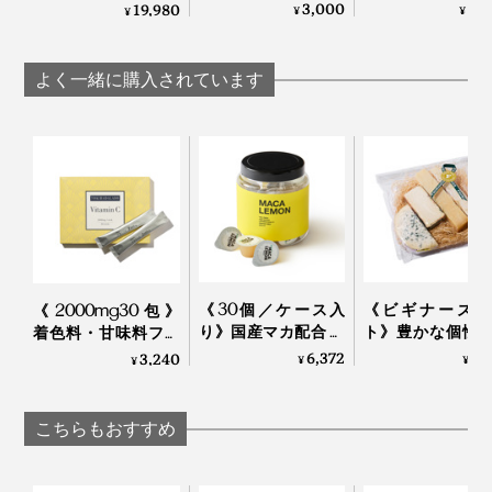
熱・無濾過 世界最
無濾過 世界最
濾過 世界最古の採
3,000
5,
19,980
¥
¥
¥
古の採蜜の地・ジョ
採蜜の地・ジョ
蜜の地・ジョージア
ージアから届いた、
アから届いた、
から届いた、希少ハ
希少ハチミツ｜JARA
ハチミツ｜JA
チミツ｜JARA Honey
よく一緒に購入されています
Honey
Honey
《30個／ケース入
《ビギナーズセ
《2000mg30包》
り》国産マカ配合 夜
ト》豊かな個性
着色料・甘味料フリ
はハイボール、朝は
べやすさが両立
ー、高純度VitaminC
6,372
3,
3,240
¥
¥
¥
白湯に混ぜるだけの
4種のチー
サプリメント｜
「活力シロップ」｜
（MONOCO限
TOKIHADALABO
マカレモン
｜Fermier フェル
こちらもおすすめ