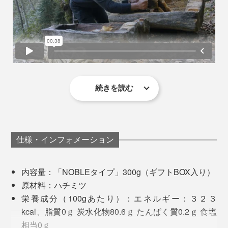
『JARA Honey』は、国際的にも評価され、2024年には
「ロンドンインターナショナルハチミツアワード
」
（※）
金賞を受賞。
※国際的な専門家の審査員によってブラインドテイスティングされ、味・外観・香
り、・テクスチャー・風味・口当たりについて評価される、国際的なコンテスト
続きを読む
ひと口にハチミツと言っても、水飴や砂糖を加えたり、
加熱して濃度をつけているような安価なものとは、別
物。コク深い複雑な味わいなのに、不思議なくらいさっ
仕様・インフォメーション
ぱりとした甘さで、カラダにす〜っとしみ込む感覚。
内容量：「NOBLEタイプ」300g（ギフトBOX入り）
これが、ジョージアのミツバチがせっせと巣に運んで、
原材料：ハチミツ
採蜜家が苦労しながら収穫したものだと考えると、あり
栄養成分（100gあたり）：エネルギー：３２３
がたみが増してさらにおいしく感じます。
kcal、脂質0ｇ 炭水化物80.6ｇ たんぱく質0.2ｇ 食塩
九州大学との共同研究では、黄色ブドウ球菌、大腸菌、
相当0ｇ