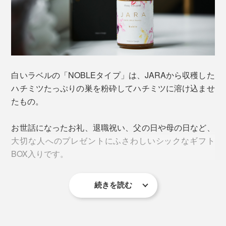
白いラベルの「NOBLEタイプ」は、JARAから収穫した
ハチミツたっぷりの巣を粉砕してハチミツに溶け込ませ
たもの。
化学物質の混ざりようのない自然環境の中にJARAを設
お世話になったお礼、退職祝い、父の日や母の日など、
置しているから、集められたハチミツは限りなくピュ
大切な人へのプレゼントにふさわしいシックなギフト
ア。「Jara Beekeepers Association」の厳しい規定をク
BOX入りです。
リアした採蜜方法で作られたものだけが『JARA
Honey』を名乗ることを許されます。
続きを読む
その規定は、効率とは真逆をいく、手間暇を要するも
の。