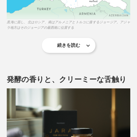
黒海に面し、北はロシア、南はアルメニアとトルコに接するジョージア。アジャ
ラ地方はそのジョージアの最西南に位置する
続きを読む
JARAとは、丸太をくり抜いて作った蜂の棲家のこと。
古代の住人が木の中に棲むミツバチを見つけ、模倣して
作るようになったのが起源といわれています。
発酵の香りと、クリーミーな舌触り
驚くのはその設置場所。クマなどから巣を守るため、断
崖絶壁や森深くの木の上など、どうやって収穫するの？
と思うような場所に取り付け、野生のコーカサス・ミツ
バチが巣を作るのを待ちます。