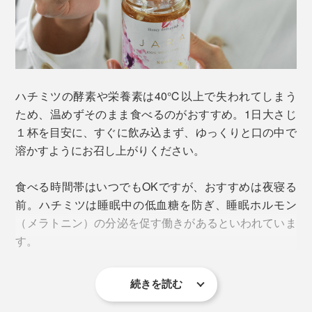
黒いラベルの「
WILDタイプ
」と比べると、よりコクが
あって香りも豊か。野生のハチミツをそのまま味わいた
いなら黒いラベルの「WILD タイプ」、クリーミーな舌
触りがお好みの場合は、「NOBLEタイプ」がおすすめ
です。
ハチミツの酵素や栄養素は40℃以上で失われてしまう
ため、温めずそのまま食べるのがおすすめ。1日大さじ
働き者のミツバチがその一生で集めるハチミツの量はス
１杯を目安に、すぐに飲み込まず、ゆっくりと口の中で
プーン１杯程度。遥か彼方、ジョージアの森の営みに思
溶かすようにお召し上がりください。
いを馳せながら、味わってください。
食べる時間帯はいつでもOKですが、おすすめは夜寝る
前。ハチミツは睡眠中の低血糖を防ぎ、睡眠ホルモン
（メラトニン）の分泌を促す働きがあるといわれていま
す。
続きを読む
また、ハチミツに含まれるビタミン群やオリゴ糖などが