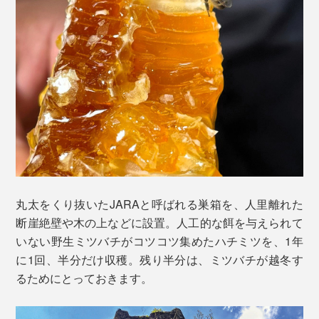
丸太をくり抜いたJARAと呼ばれる巣箱を、人里離れた
断崖絶壁や木の上などに設置。人工的な餌を与えられて
いない野生ミツバチがコツコツ集めたハチミツを、1年
に1回、半分だけ収穫。残り半分は、ミツバチが越冬す
るためにとっておきます。