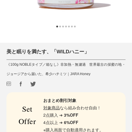
美と眠りを満たす、「WILDハニー」
《100g NOBLEタイプ／箱なし》非加熱・無濾過 世界最古の採蜜の地・
ジョージアから届いた、希少ハチミツ｜JARA Honey
おまとめ割引対象
Set
対象商品
なら組み合わせ自由！
2点購入 ➔
3%OFF
Offer
4点以上 ➔
6%OFF
※購入画面で自動適用されます。