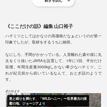
続きを読む
また、ハチミツに含まれるビタミン群やオリゴ糖などが
美肌をサポート。抗酸化成分が肌ダメージを抑えるのに
＜プロポリス＞
も役立ちます。
プロポリスとは、ミツバチが自らの巣を守るために作る
天然の抗菌物質。唾液や蜜ロウ、樹液を混ぜ合わせて巣
《ここだけの話》編集 山口裕子
実際に、『JARA Honey』を食べ続けている人にアンケ
に塗り、無菌状態をキープ。古代からその効能が知ら
ートをとったところ、購入理由は「安眠のため」「お肌
ハチミツとしてはかなりの高価格だなぁというのが第一
れ、防腐剤としても使われてきました。
にいいから」が多いのだとか。
印象でしたが、取材をするうちに納得。
なにしろ、手間がかかっている。人里離れた森や崖に丸
＜ミツバチ花粉＞
太をくり抜いたJARAを設置して、1年に1回、半分だけ
ミツバチ花粉とは、ミツバチが花から採取した花粉を唾
収穫。年間生産量3000kgしかない希少なハチミツ。こ
液と蜜でだんご状にまとめ、巣へ持ち帰ったもの。タン
れが紀元前から続いているなんて、おとぎ話のようで
パク質、ビタミン、ミネラル、アミノ酸などが豊富に含
す。
まれ、女王蜂を育てるためのローヤルゼリーの原料や、
ミツバチの食料になります。
音が出ます