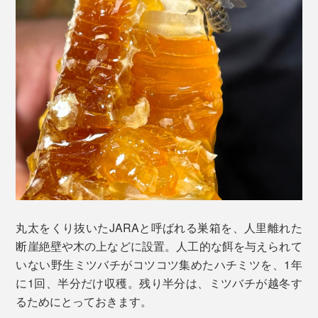
丸太をくり抜いたJARAと呼ばれる巣箱を、人里離れた
断崖絶壁や木の上などに設置。人工的な餌を与えられて
いない野生ミツバチがコツコツ集めたハチミツを、1年
に1回、半分だけ収穫。残り半分は、ミツバチが越冬す
るためにとっておきます。