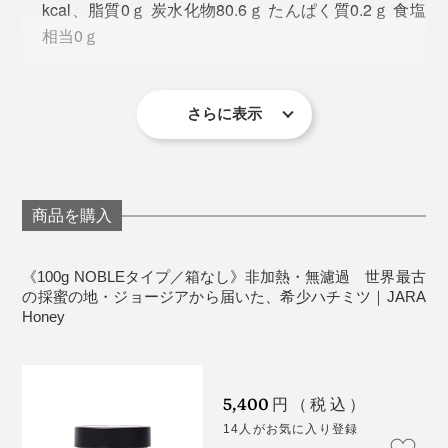
kcal、脂質0ｇ 炭水化物80.6ｇ たんぱく質0.2ｇ 食塩
九州大学との共同研究では、黄色ブドウ球菌、大腸菌、
相当0ｇ
歯周病菌に対する「増殖阻害効果」が認められていま
保存方法：直射日光を避けて常温で保存してくださ
す。
詳しくはこちら
い。
賞味期限：3年間
さらに表示
＜こ注意＞
ハチミツは１歳未満の乳児には与えないでくださ
い。
商品を購入
天然ハチミツは結晶化、分離する場合があります
が、品質に問題はありません。
《100g NOBLEタイプ／箱なし》非加熱・無濾過 世界最古
の採蜜の地・ジョージアから届いた、希少ハチミツ｜JARA
Honey
寝る前に甘いものを食べるのはちょっと抵抗がありまし
たが、試してみると本当にリラックスできる。週に2、3
回あった中途覚醒が1回以下になったのも、目覚めの口
5,400
円（税込）
の中がネバついていないのも、『JARA Honey』のおか
14人がお気に入り登録
げだと思います！