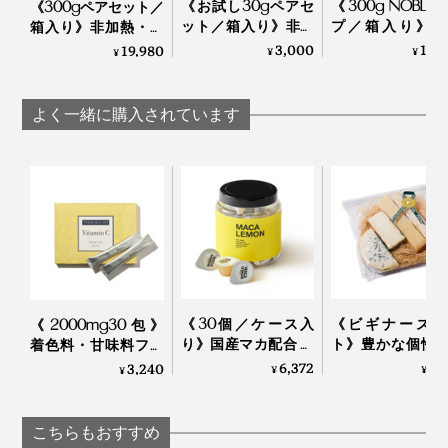
《お試し30gペアセ
《300g NOBLE
《300gペアセット／
ット／箱入り》非加
プ／箱入り》非
箱入り》非加熱・無
熱・無濾過 世界最
熱・無濾過 世
濾過 世界最古の採
3,000
12,
19,980
¥
¥
¥
古の採蜜の地・ジョ
古の採蜜の地・
蜜の地・ジョージア
ージアから届いた、
ージアから届い
から届いた、希少ハ
希少ハチミツ｜JARA
希少ハチミツ｜JA
チミツ｜JARA Honey
よく一緒に購入されています
Honey
Honey
《30個／ケース入
《ビギナーズセ
《2000mg30包》
り》国産マカ配合 夜
ト》豊かな個性
着色料・甘味料フリ
はハイボール、朝は
べやすさが両立
ー、高純度VitaminC
6,372
3,
3,240
¥
¥
¥
白湯に混ぜるだけの
4種のチー
サプリメント｜
「活力シロップ」｜
（MONOCO限
TOKIHADALABO
マカレモン
｜Fermier フェル
こちらもおすすめ