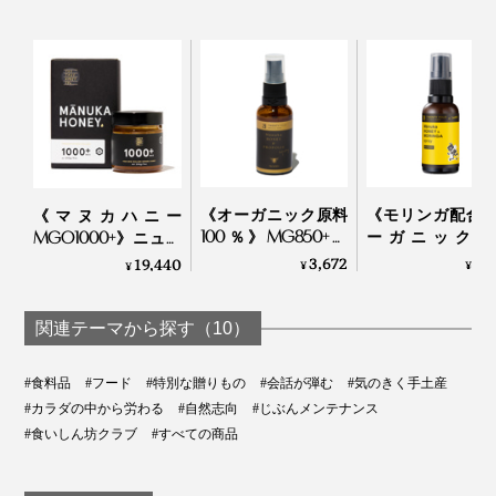
《オーガニック原料
《モリンガ配合
《マヌカハニー
100％》MG850+マ
ーガニック原
MGO1000+》ニュー
ヌカハニー配合、ア
100％》MG1000
ジーランド政府認
3,672
3,
19,440
¥
¥
¥
ルコール・保存料フ
ヌカハニー配合
定、非加熱・無農
リーの「マヌカ＆プ
ルコール・保存
薬・100％天然マヌカ
ロポリス スプレー」
リーの「マヌカ
ハニー（保証書付）
関連テーマから探す（10）
｜24 ORGANIC DAYS
ロポリス スプレー
｜トゥルーハニー
リンガ」
#食料品
#フード
#特別な贈りもの
#会話が弾む
#気のきく手土産
TAMAU×24
#カラダの中から労わる
#自然志向
#じぶんメンテナンス
ORGANIC DAYS
#食いしん坊クラブ
#すべての商品