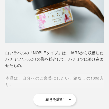
白いラベルの「NOBLEタイプ」は、JARAから収穫した
ハチミツたっぷりの巣を粉砕して、ハチミツに溶け込ま
化学物質の混ざりようのない自然環境の中にJARAを設
せたもの。
置しているから、集められたハチミツは限りなくピュ
ア。「Jara Beekeepers Association」の厳しい規定をク
本品は、自分へのご褒美にしたい、箱なしの100g入
リアした採蜜方法で作られたものだけが『JARA
り。
Honey』を名乗ることを許されます。
続きを読む
その規定は、効率とは真逆をいく、手間暇を要するも
の。