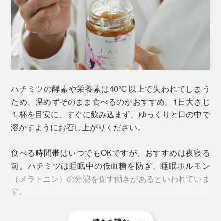
黒いラベルの「
WILDタイプ
」と比べると、よりコクが
あって香りも豊か。野生のハチミツをそのまま味わいた
いなら黒いラベルの「WILD タイプ」、クリーミーな舌
触りがお好みの場合は、「NOBLEタイプ」がおすすめ
です。
ハチミツの酵素や栄養素は40℃以上で失われてしまう
ため、温めずそのまま食べるのがおすすめ。1日大さじ
働き者のミツバチがその一生で集めるハチミツの量はス
１杯を目安に、すぐに飲み込まず、ゆっくりと口の中で
プーン１杯程度。遥か彼方、ジョージアの森の営みに思
溶かすようにお召し上がりください。
いを馳せながら、味わってください。
食べる時間帯はいつでもOKですが、おすすめは夜寝る
前。ハチミツは睡眠中の低血糖を防ぎ、睡眠ホルモン
（メラトニン）の分泌を促す働きがあるといわれていま
す。