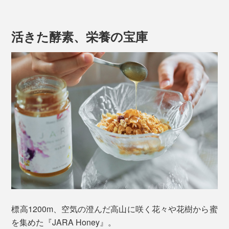
JARAは、リンデンの丸太をくり抜いたものを使用
活きた酵素、栄養の宝庫
し、釘を使わない（におい防止のため）。
人の住む村から4〜6km離れた場所に設置
1年に1回、秋の初めに収穫。
JARAの中につくられた巣の半分だけを収穫し、残り
半分は、ミツバチが冬を越せるようにとっておく
巣ごと入っているものの、固形物はなく、クリーミーな
舌触り。粉砕することで酵素が活発化し、ビンの中で発
酵しているため、ワインのような香りと濃厚さが特徴。
ほのかに酸味を感じます。表面の泡立ちは、酵素が生き
ている証です。
複雑で芳醇な味わいなのに、すっきりとした甘さで、口
の中に後味が残ることもなく、いくらでも食べられそ
標高1200m、空気の澄んだ高山に咲く花々や花樹から蜜
う。
を集めた『JARA Honey』。