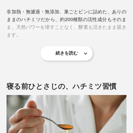
そのおいしさは、ジョージア・アジャラ地方の大自然
非加熱・無濾過・無添加、巣ごとビンに詰めた、ありの
と、花々の受粉を支えてきたコーカサス・ミツバチの特
ままのハチミツだから、約200種類の活性成分もそのま
性の掛け合わせによる賜物。
ま。天然パワーを壊すことなく、酵素も活きたまま届き
ます。
コーカサスミツバチは、他のミツバチより0.5mm以上長
い舌をもち、より深い蜜源に届くといわれ、多様な花や
樹液から、大量に蜜を採取する能力があるのだとか。
続きを読む
人工的なものから隔離し、自然の環境にこだわった厳し
＜ハチの巣＞
い規定を設けていることもあり、年々担い手が減少。今
ハチミツ、プロポリス、ミツバチ花粉の倉庫。六角形の
では約120人の採蜜家のみ、年間でも約3000kgしか採れ
壁の材料になっている「蜜ロウ」は、働きバチの腹部の
寝る前ひとさじの、ハチミツ習慣
ない、希少なハチミツです。
腺から分泌されたもので、ビタミンやミネラルが豊富。
コスメなどの原料としても使われています。
このJARAによるハチミツ生産技術は、ジョージア文化
遺産保護庁から無形文化遺産に認定され、EUオーガニ
一般的なハチミツは、巣からハチミツだけを取り出した
ック認証を取得しています。
もの。採取された巣には、ハチそのものは入っていませ
ん。