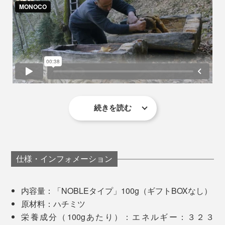
『JARA Honey』は、国際的にも評価され、2024年には
「ロンドンインターナショナルハチミツアワード
」
（※）
金賞を受賞。
※国際的な専門家の審査員によってブラインドテイスティングされ、味・外観・香
り、・テクスチャー・風味・口当たりについて評価される、国際的なコンテスト
続きを読む
ひと口にハチミツと言っても、水飴や砂糖を加えたり、
加熱して濃度をつけているような安価なものとは、別
物。コク深い複雑な味わいなのに、不思議なくらいさっ
仕様・インフォメーション
ぱりとした甘さで、カラダにす〜っとしみ込む感覚。
内容量：「NOBLEタイプ」100g（ギフトBOXなし）
これが、ジョージアのミツバチがせっせと巣に運んで、
原材料：ハチミツ
採蜜家が苦労しながら収穫したものだと考えると、あり
栄養成分（100gあたり）：エネルギー：３２３
がたみが増してさらにおいしく感じます。