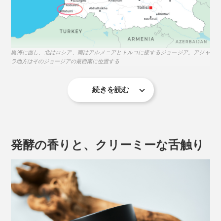
黒海に面し、北はロシア、南はアルメニアとトルコに接するジョージア。アジャ
ラ地方はそのジョージアの最西南に位置する
続きを読む
JARAとは、丸太をくり抜いて作った蜂の棲家のこと。
古代の住人が木の中に棲むミツバチを見つけ、模倣して
作るようになったのが起源といわれています。
発酵の香りと、クリーミーな舌触り
驚くのはその設置場所。クマなどから巣を守るため、断
崖絶壁や森深くの木の上など、どうやって収穫するの？
と思うような場所に取り付け、野生のコーカサス・ミツ
バチが巣を作るのを待ちます。