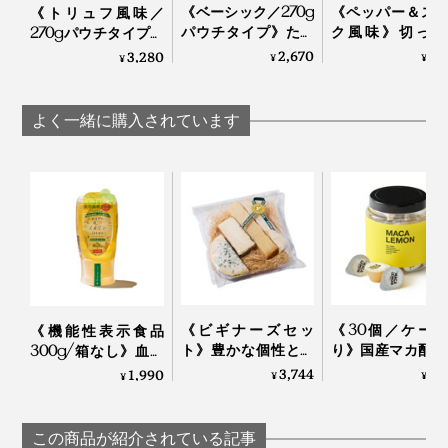
《ベーシック／270g
《ペッパー＆ス
《トリュフ風味／
パウチタイプ》たっ
ク風味》切った
270gパウチタイプ》
ぷり大容量！ サクサ
け・ゆでただけ
トリュフの香りが、
2,670
1,
3,280
¥
¥
¥
クのアーモンド粒と
材が、絶品おつ
旨みをアップ！サク
風味豊かなもろみ入
に変わる「食べ
サクのアーモンド粒
りしょうゆが、料理
味料」｜サクサ
と風味豊かなもろみ
よく一緒に購入されています
をグンとおいしくす
ょうゆアーモンド
入りしょうゆが、料
る「食べる調味料」
理をグンとおいしく
｜サクサクしょうゆ
する「食べる調味
料理研究家・中医薬膳師の村岡奈弥さんのアドバイスの
アーモンド
料」｜サクサクしょ
うゆアーモンド トリ
もと、栄養と食感にすぐれた『サクサクしょうゆアーモ
ュフ風味
ンド』はできあがりました。
《ビギナーズセッ
《30個／ケー
《機能性表示食品
ト》豊かな個性と食
り》国産マカ配合
300g/箱なし》血糖
べやすさが両立する
はハイボール、
値上昇をゆるやかに
3,744
6,
1,990
¥
¥
¥
4種のチーズ
白湯に混ぜるだ
する水溶性食物繊維
（MONOCO限定）
「活力シロップ
入り。「からだに優
｜Fermier フェルミエ
マカレモン
しいイヌリンはちみ
この商品が紹介されている記事