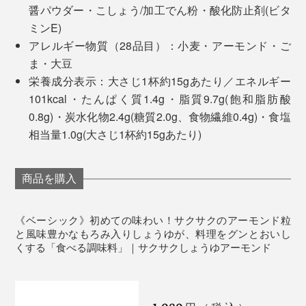
どちらもカンタンなのに、一品だけで、ごちそうになり
醤パウダー・こしょう/加工でん粉・酸化防止剤(ビタ
「ペッパー＆スモーク」は、ビールやハイボールにぴっ
ます。
ミンE)
たり。燻製の香りとこしょうのパンチで、ヘルシー食材
アレルギー物質（28品目）：小麦・アーモンド・ご
発酵させた大豆や小麦がそのまま残っているので、普通
もわんぱくな味わいに。そのままつまんでお酒のおとも
おもしろい使い方として、パンやご飯、パスタといっ
ま・大豆
のしょうゆとくらべて、風味が濃厚で、奥深い味わ
にも。
た、主食にかけてもおいしい！
栄養成分表示：大さじ1杯約15gあたり／エネルギー
い……しょうゆをつくる蔵元しか知らなかった味を、活
101kcal・たんぱく質1.4g・脂質9.7g(飽和脂肪酸
かしているので、新鮮な味わいです。
「塩糀レモン・カシューナッツ」には、白ワインやスパ
0.8g)・炭水化物2.4g(糖質2.0g、食物繊維0.4g)・食塩
ークリングワインを。レモンの爽やかさと旨味が同時に
相当量1.0g(大さじ1杯約15gあたり)
このフリーズドライしょうゆに、近年、注目を集めてい
くるので、暑い時期でも食欲をそそります。
るアーモンドを合せたものが、『サクサクしょうゆアー
モンド』。
商品を購入
「トリュフ風味」は、軽めの赤ワインや熟成した白ワイ
ンがおすすめ。ひとさじで肉や卵料理に奥行きが出て、
おしゃれなビストロ風に。おうちで非日常を味わえま
《ベーシック》初めての味わい！サクサクのアーモンド粒
す。
と風味豊かなもろみ入りしょうゆが、料理をグンとおいし
くする「食べる調味料」｜サクサクしょうゆアーモンド