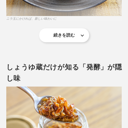
ニラ玉にかければ、新しい味わいに
サクサクした食感と香ばしさが、料理の味を、引き立て
続きを読む
てくれます。
切っただけ、蒸しただけの野菜も、食べ応えのある料理
に仕上がります。例えば、「冷ややっこ」や「茹でブロ
ッコリー」に。
おいしさの秘訣 2.
しょうゆ蔵だけが知る「発酵」が隠
しょうゆを、凍らせて真空乾燥した、フレーク状の「フ
し味
リーズドライしょうゆ」を配合。
しょうゆを搾る前の「もろみ」も加えているので、噛む
と、しょうゆと大豆の深い旨みがジュワッと広がりま
す。