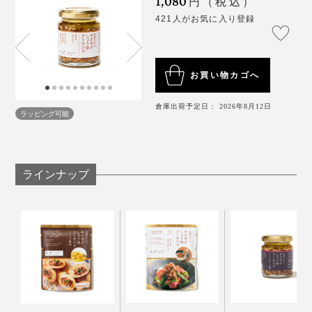
1,080
円（税込）
卵かけご飯、チキンと大葉をのせたバゲット、エビとブ
421人がお気に入り登録
ロッコリーのパスタ……具を入れても、味つけはこれだ
けでOK。
お買い物カゴへ
倉庫出荷予定日： 2026年8月12日
アーモンドは、抗酸化作用の高いビタミンE、整腸作用
ラッピング可能
のある食物繊維、肌にいいとされるビタミンB2がたっ
ぷり。さらに、薬膳料理の考え方では、アーモンドは、
肺を乾燥から守るとされています。
ベーシックな「サクサクしょうゆアーモンド」は、それ
ラインナップ
こそ万能。我が家では、炒め物、あえもの、しゃぶしゃ
ぶのタレなど、週に２、３回はこれに頼っています！
オイル仕立てのしょうゆ味、アーモンドの食感が、新し
いおいしさをつくってくれます。