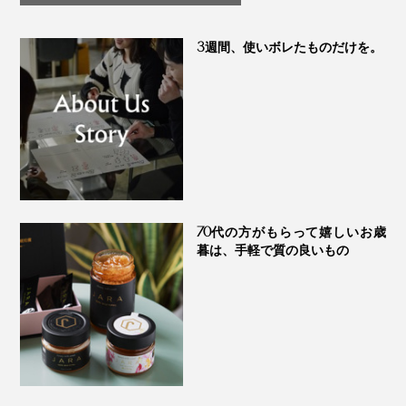
つ」｜My Honey
3週間、使いボレたものだけを。
本品は、お試し用にぴったりの単品1本。ひとさじで、
切っただけの野菜、いつもの炒め物、焼き魚やソテー、
パン、ご飯が、まだ体験したことがないおいしさに、生
70代の方がもらって嬉しいお歳
まれ変わりますよ。
暮は、手軽で質の良いもの
あなたも、新感覚の“食べる調味料”、味わってみてくだ
さい。きっとハマるはず！