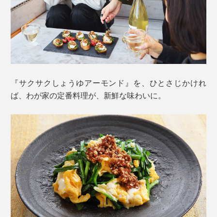
どうして、こんなにサクサクおいしいの？
おいしさの秘訣 1.
『サクサクしょうゆアーモンド』を、ひとさじかけれ
素焼きしたローストアーモンドを、細かくカット。さら
ば、わが家の定番料理が、新鮮な味わいに。
に、砕いたフライドオニオンと、フライドガーリックも
加えることで、ますます、香り高く。