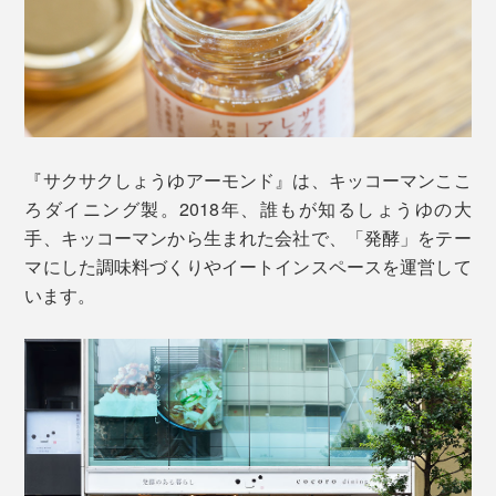
『サクサクしょうゆアーモンド』は、キッコーマンここ
切っただけの「アボカドとトマトのサラダ」に。それぞ
ろダイニング製。2018年、誰もが知るしょうゆの大
れかけるだけで、香味豊かな一品を味わえます。
手、キッコーマンから生まれた会社で、「発酵」をテー
マにした調味料づくりやイートインスペースを運営して
しょうゆを搾る前のしょうゆもろみ
います。
おいしさの秘訣 3.
クセの少ないなたね油で、オイル漬けにすることで、ア
ーモンド粒やフリーズドライしょうゆを湿気から守っ
て、サクサクの食感をキープ。