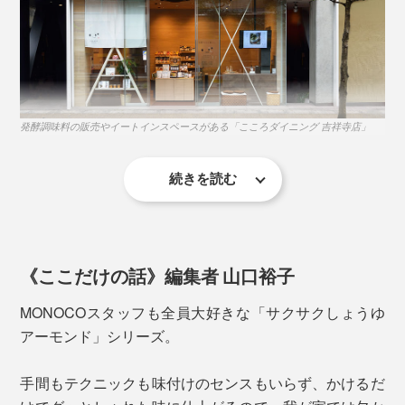
オイルごとかけることで、汁気のないパンやサラダ、パ
スタ麺、クラッカーとも和えやすいから、いろんな料理
に使えます。
肉や魚も、もっとおいしい。例えば、塩コショウをした
牛肉を、サッと焼いたステーキに、ソースとして添え
発酵調味料の販売やイートインスペースがある「こころダイニング 吉祥寺店」
て。
続きを読む
『サクサクしょうゆアーモンド』は、「食べるしょう
ゆ」をつくれないか？という試みから、生まれたそう。
《ここだけの話》編集者 山口裕子
まず、固形のフリーズドライしょうゆをつくるには、凍
らせる必要がありますが、しょうゆは水分以外、塩分や
MONOCOスタッフも全員大好きな「サクサクしょうゆ
アミノ酸、ブドウ糖といった成分が多く含まれているの
アーモンド」シリーズ。
で、凍りにくい性質。マイナス60℃で、やっと凍った
こんなおいしさ、知らなかった！一度、味わったら、手
状態になるほどです。
手間もテクニックも味付けのセンスもいらず、かけるだ
放せなくなる、新感覚の“食べる調味料”です。