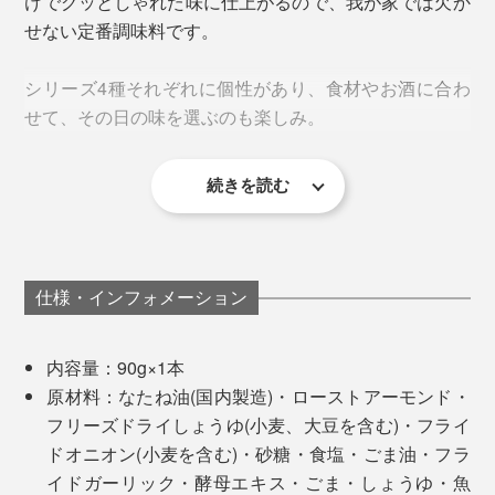
けでグッとしゃれた味に仕上がるので、我が家では欠か
凍らせた後も、真空乾燥させていく過程で、溶けてしま
せない定番調味料です。
ったり……試作を何度もくり返すことで、フリーズドラ
タイやヒラメを、レタスやミョウガ、青じそ、カイワレ
イしょうゆは、完成しました。
シリーズ4種それぞれに個性があり、食材やお酒に合わ
といっしょに、ご飯にのっければ、「白身魚のサクサク
せて、その日の味を選ぶのも楽しみ。
しょうゆアーモンド丼」に。
しょうゆもろみを足すことで、風味とまろやかさがアッ
プ。しょうゆもろみは、しょうゆを搾る前のペースト
続きを読む
状、つまり、“しょうゆの素”です。
仕様・インフォメーション
内容量：90g×1本
原材料：なたね油(国内製造)・ローストアーモンド・
フリーズドライしょうゆ(小麦、大豆を含む)・フライ
ドオニオン(小麦を含む)・砂糖・食塩・ごま油・フラ
イドガーリック・酵母エキス・ごま・しょうゆ・魚