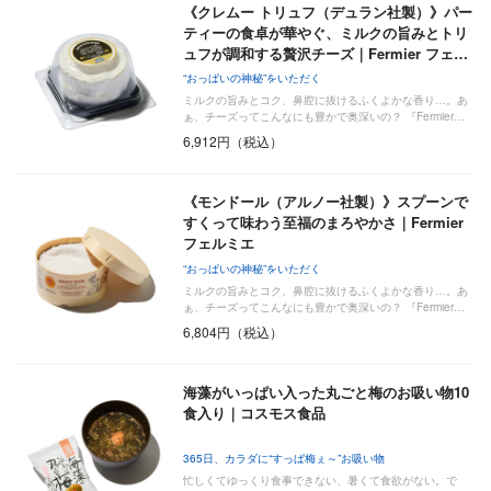
《クレムー トリュフ（デュラン社製）》パー
ティーの食卓が華やぐ、ミルクの旨みとトリ
ュフが調和する贅沢チーズ｜Fermier フェ…
“おっぱいの神秘”をいただく
ミルクの旨みとコク、鼻腔に抜けるふくよかな香り…。あ
ぁ、チーズってこんなにも豊かで奥深いの？ 『Fermier…
6,912円（税込）
《モンドール（アルノー社製）》スプーンで
すくって味わう至福のまろやかさ｜Fermier
フェルミエ
“おっぱいの神秘”をいただく
ミルクの旨みとコク、鼻腔に抜けるふくよかな香り…。あ
ぁ、チーズってこんなにも豊かで奥深いの？ 『Fermier…
6,804円（税込）
海藻がいっぱい入った丸ごと梅のお吸い物10
食入り｜コスモス食品
365日、カラダに“すっぱ梅ぇ～”お吸い物
忙しくてゆっくり食事できない、暑くて食欲がない。で