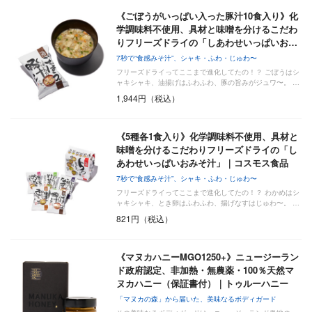
《ごぼうがいっぱい入った豚汁10食入り》化
学調味料不使用、具材と味噌を分けるこだわ
りフリーズドライの「しあわせいっぱいお…
7秒で“食感みそ汁”、シャキ・ふわ・じゅわ〜
フリーズドライってここまで進化してたの！？ ごぼうはシ
ャキシャキ、油揚げはふわふわ、豚の旨みがジュワ〜。 …
1,944円（税込）
《5種各1食入り》化学調味料不使用、具材と
味噌を分けるこだわりフリーズドライの「し
あわせいっぱいおみそ汁」｜コスモス食品
7秒で“食感みそ汁”、シャキ・ふわ・じゅわ〜
フリーズドライってここまで進化してたの！？ わかめはシ
ャキシャキ、とき卵はふわふわ、揚げなすはじゅわ〜。 …
821円（税込）
《マヌカハニーMGO1250+》ニュージーラン
ド政府認定、非加熱・無農薬・100％天然マ
ヌカハニー（保証書付）｜トゥルーハニー
「マヌカの森」から届いた、美味なるボディガード