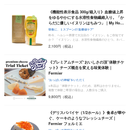
《機能性表示食品 300g/箱入り》血糖値上昇
をゆるやかにする水溶性食物繊維入り。「か
らだに優しいイヌリンはちみつ」｜My Ho…
朝食に、１スプーンの“血糖値ケア”
昨今、ヘルシー界隈で大注目の「イヌリン」をご存知です
か？ 「イヌリン」とは、水溶性食物繊維のひとつ。ネバ…
2,100円（税込）
《プレミアムチーズ“おいしさの頂”体験チケ
ット》チーズ概念を変える味覚体験｜
Fermier
“おっぱいの神秘”をいただく
※本品は「体験チケット」のため、送料はかかりません。
複数で体験ご希望の場合は、人数分をご購入
9,800円（税込）
《デリスパパイヤ（1/2ホール）》食卓が華や
ぐ、ケーキのようなフレッシュチーズ｜
Fermier フェルミエ
“おっぱいの神秘”をいただく