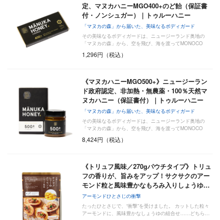
定、マヌカハニーMGO400+のど飴（保証書
付・ノンシュガー）｜トゥルーハニー
「マヌカの森」から届いた、美味なるボディガード
その美味なるボディガードは、ニュージーランド奥地の
「マヌカの森」から、空を飛び、海を渡ってMONOCO
に…
1,296円（税込）
《マヌカハニーMGO500+》ニュージーラン
ド政府認定、非加熱・無農薬・100％天然マ
ヌカハニー（保証書付）｜トゥルーハニー
「マヌカの森」から届いた、美味なるボディガード
その美味なるボディガードは、ニュージーランド奥地の
「マヌカの森」から、空を飛び、海を渡ってMONOCO
に…
8,424円（税込）
《トリュフ風味／270gパウチタイプ》トリュ
フの香りが、旨みをアップ！サクサクのアー
モンド粒と風味豊かなもろみ入りしょうゆ…
アーモンドひとさじの衝撃
たったひとさじで、“衝撃”を受けました。 カットした粒々
アーモンドに、風味豊かなしょうゆの組合せ……どちら…