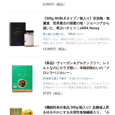
3,000円（税込）
《300g NOBLEタイプ／箱入り》非加熱・無
濾過 世界最古の採蜜の地・ジョージアから
届いた、希少ハチミツ｜JARA Honey
美と眠りを満たす、「WILDハニー」
美肌でいたい、睡眠を大切にしたい。 そのための選択肢は
無数にありますが、寝る前ひとさじのハチミツで叶うと…
12,960円（税込）
《単品》ヴィーガン＆グルテンフリー、レト
ルトなのにカラダ想い、本格的味わいの「ク
ロレラベジカレー」
Dr.南雲も週１で食す「クロレラベジカレー」
食事療法によって劇的な若返りを果たし、アンチエイジン
グ関連のベストセラー著書を多数出版する、乳腺専門医…
972円（税込）
《機能性表示食品 500g/箱入り》血糖値上昇
をゆるやかにする水溶性食物繊維入り。「か