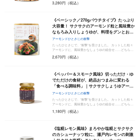
3,280円（税込）
《ベーシック／270gパウチタイプ》たっぷり
大容量！ サクサクのアーモンド粒と風味豊か
なもろみ入りしょうゆが、料理をグンとお…
アーモンドひとさじの衝撃
たったひとさじで、“衝撃”を受けました。 カットした粒々
アーモンドに、風味豊かなしょうゆの組合せ……どちら…
2,670円（税込）
《ペッパー＆スモーク風味》切っただけ・ゆ
でただけの食材が、絶品おつまみに変わる
「食べる調味料」｜サクサクしょうゆアー…
アーモンドひとさじの衝撃
たったひとさじで、“衝撃”を受けました。 カットした粒々
アーモンドに、風味豊かなしょうゆの組合せ……どちら…
1,180円（税込）
《塩糀レモン風味》まろやか塩糀とサクサク
のカシューナッツ粒に、瀬戸内レモンの刺激