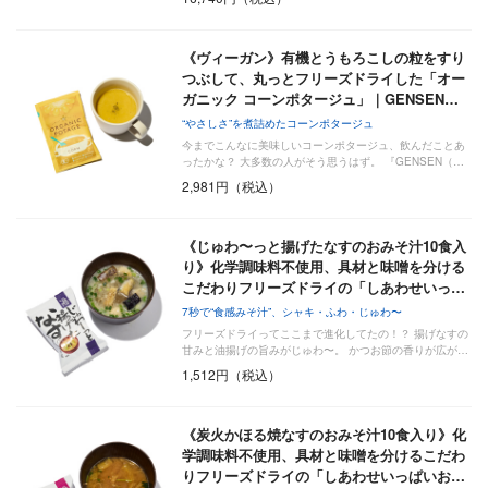
《ヴィーガン》有機とうもろこしの粒をすり
つぶして、丸っとフリーズドライした「オー
ガニック コーンポタージュ」｜GENSEN…
“やさしさ”を煮詰めたコーンポタージュ
今までこんなに美味しいコーンポタージュ、飲んだことあ
ったかな？ 大多数の人がそう思うはず。 『GENSEN（…
2,981円（税込）
《じゅわ〜っと揚げたなすのおみそ汁10食入
り》化学調味料不使用、具材と味噌を分ける
こだわりフリーズドライの「しあわせいっ…
7秒で“食感みそ汁”、シャキ・ふわ・じゅわ〜
フリーズドライってここまで進化してたの！？ 揚げなすの
甘みと油揚げの旨みがじゅわ〜。 かつお節の香りが広が…
1,512円（税込）
《炭火かほる焼なすのおみそ汁10食入り》化
学調味料不使用、具材と味噌を分けるこだわ
りフリーズドライの「しあわせいっぱいお…