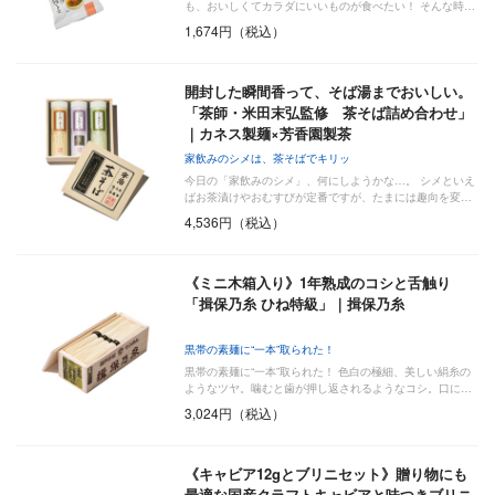
も、おいしくてカラダにいいものが食べたい！ そんな時…
1,674円（税込）
開封した瞬間香って、そば湯までおいしい。
「茶師・米田末弘監修 茶そば詰め合わせ」
｜カネス製麺×芳香園製茶
家飲みのシメは、茶そばでキリッ
今日の「家飲みのシメ」、何にしようかな…。 シメといえ
ばお茶漬けやおむすびが定番ですが、たまには趣向を変…
4,536円（税込）
《ミニ木箱入り》1年熟成のコシと舌触り
「揖保乃糸 ひね特級」｜揖保乃糸
黒帯の素麺に“一本”取られた！
黒帯の素麺に“一本”取られた！ 色白の極細、美しい絹糸の
ようなツヤ。噛むと歯が押し返されるようなコシ。口に…
3,024円（税込）
《キャビア12gとブリニセット》贈り物にも
最適な国産クラフトキャビアと味つきブリニ