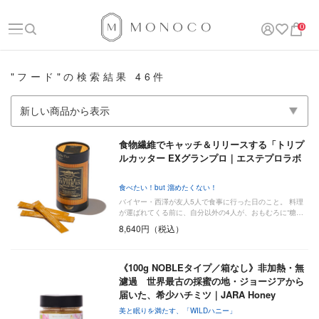
0
"フード"の検索結果 46件
食物繊維でキャッチ＆リリースする「トリプ
ルカッター EXグランプロ｜エステプロラボ
食べたい！but 溜めたくない！
バイヤー・西澤が友人5人で食事に行った日のこと。 料理
が運ばれてくる前に、自分以外の4人が、おもむろに“糖…
8,640円（税込）
《100g NOBLEタイプ／箱なし》非加熱・無
濾過 世界最古の採蜜の地・ジョージアから
届いた、希少ハチミツ｜JARA Honey
美と眠りを満たす、「WILDハニー」