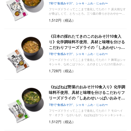
7秒で“食感みそ汁”、シャキ・ふわ・じゅわ〜
フリーズドライってここまで進化してたの！？ 炭火焼なす
が香ばしくて、とろっとろ。三つ葉の香りがさわやか〜…
1,512円（税込）
《日本の採れたてきのこのおみそ汁10食入
り》化学調味料不使用、具材と味噌を分ける
こだわりフリーズドライの「しあわせいっ…
7秒で“食感みそ汁”、シャキ・ふわ・じゅわ〜
フリーズドライってここまで進化してたの！？ 舞茸はシャ
キシャキ、なめこはツルン、えのきとしいたけの旨みが…
1,728円（税込）
《ねばねば野菜のおみそ汁10食入り》化学調
味料不使用、具材と味噌を分けるこだわりフ
リーズドライの「しあわせいっぱいおみそ…
7秒で“食感みそ汁”、シャキ・ふわ・じゅわ〜
フリーズドライってここまで進化してたの！？ モロヘイ
ヤ・オクラ・ながいもが、ねばねばかつシャッキシャキ…
1,512円（税込）