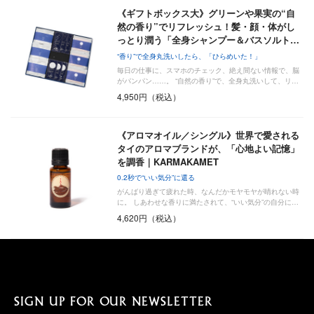
《ギフトボックス大》グリーンや果実の“自
然の香り”でリフレッシュ！髪・顔・体がし
っとり潤う「全身シャンプー＆バスソルト…
“香り”で全身丸洗いしたら、「ひらめいた！」
毎日の仕事に、スマホのチェック、絶え間ない情報で、脳
がパンパン……。 “自然の香り”で、全身丸洗いして、リ…
4,950円（税込）
《アロマオイル／シングル》世界で愛される
タイのアロマブランドが、「心地よい記憶」
を調香｜KARMAKAMET
0.2秒で“いい気分”に還る
がんばり過ぎて疲れた時、なんだかモヤモヤが晴れない時
に。 しあわせな香りに満たされて、“いい気分”の自分に…
4,620円（税込）
SIGN UP FOR OUR NEWSLETTER