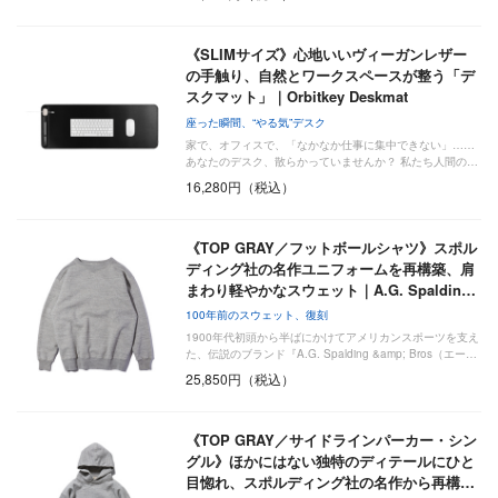
《SLIMサイズ》心地いいヴィーガンレザー
の手触り、自然とワークスペースが整う「デ
スクマット」｜Orbitkey Deskmat
座った瞬間、“やる気”デスク
家で、オフィスで、「なかなか仕事に集中できない」……
あなたのデスク、散らかっていませんか？ 私たち人間の…
16,280円（税込）
《TOP GRAY／フットボールシャツ》スポル
ディング社の名作ユニフォームを再構築、肩
まわり軽やかなスウェット｜A.G. Spaldin…
100年前のスウェット、復刻
1900年代初頭から半ばにかけてアメリカンスポーツを支え
た、伝説のブランド『A.G. Spalding &amp; Bros（エー…
25,850円（税込）
《TOP GRAY／サイドラインパーカー・シン
グル》ほかにはない独特のディテールにひと
目惚れ、スポルディング社の名作から再構…