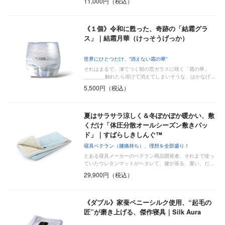
11,000円（税込）
《１個》令和に甦った、奇跡の「結霜グラ
ス」｜結霜月華（けっそうげっか）
世界にひとつだけ、“消えない霜の華”
それはまるで、凍てつく朝の窓ガラスに咲く「霜の華」
_______触れたら溶けて消えてしまいそうな、はかなげ…
5,500円（税込）
夏はサラサラ涼しく＆冬ぽかぽか暖かい、敷
くだけ「体圧分散オールシーズン敷きパッ
ド」｜すばらしきしんぐ™
寝具ベテラン（腰痛持ち）、理想を全部盛り！
とある寝具メーカーのベテラン商品開発者。それまで使っ
ていたウレタンマットがヘタレて、腰が張る、重い、だ…
29,900円（税込）
《ダブル》家蚕ペニーシルク使用、“起毛の
匠”が磨き上げる、傑作寝具｜Silk Aura