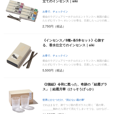
立てのインセンス｜siki
お香で、チェックイン
都会のラグジュアリーホテルのエントランスへ 南国の森に
たたずむヴィラへ オレンジが香る、日差したっぷりの南…
2,750円（税込）
《インセンス／8種×各5本セット》心旅す
る、香水仕立てのインセンス｜siki
お香で、チェックイン
都会のラグジュアリーホテルのエントランスへ 南国の森に
たたずむヴィラへ オレンジが香る、日差したっぷりの南…
5,500円（税込）
《2個組》令和に甦った、奇跡の「結霜グラ
ス」｜結霜月華（けっそうげっか）
世界にひとつだけ、“消えない霜の華”
それはまるで、凍てつく朝の窓ガラスに咲く「霜の華」
_______触れたら溶けて消えてしまいそうな、はかなげ…