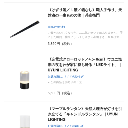
《けずり箸／１膳／箱なし》職人手作り、天
然漆の一生ものの箸｜兵左衛門
幸せの“箸”渡し
ご飯がおいしくなった。……気のせいではありません。 手
にした瞬間、指先にしっくり収まる心地よさ。豆腐は逃…
3,850円（税込）
《充電式グローロッド／4.5×8cm》ウユニ塩
湖の夜をわが家に持ち帰る「LEDライト」｜
UYUNI LIGHTING
お疲れ脳に、1／ｆのゆらぎ
※ この商品は別売りの「充
5,500円（税込）
《マーブルランタン》天然大理石が灯りを引
き立てる「キャンドルランタン」｜UYUNI
LIGHTING
お疲れ脳に、1／ｆのゆらぎ