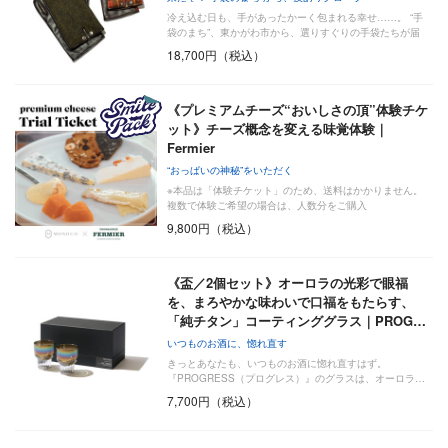
冷え込む日も、手があったかーく包まれる幸せ……。 “手
袋のまち”、東かがわ市から、選りすぐりの手袋たちが届
き…
18,700円（税込）
《プレミアムチーズ“おいしさの頂”体験チケ
ット》チーズ概念を変える味覚体験｜
Fermier
“おっぱいの神秘”をいただく
※本品は「体験チケット」のため、送料はかかりません。
複数で体験ご希望の場合は、人数分をご購入
9,800円（税込）
《盃／2個セット》オーロラの光彩で眼福
を、まろやかな味わいで口福をもたらす、
「純チタン」コーティンググラス｜PROG…
いつものお酒に、惚れ直す
きっとあなたも、いつものお酒に惚れ直すはず。
『PROGRESS（プログレス）』のグラスは、オーロラ…
7,700円（税込）