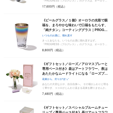
『PROGRESS（プログレス）』のグラスは、オーロラ…
17,600円（税込）
《ビールグラス／１個》オーロラの光彩で眼
福を、まろやかな味わいで口福をもたらす、
「純チタン」コーティンググラス｜PROG…
いつものお酒に、惚れ直す
きっとあなたも、いつものお酒に惚れ直すはず。
『PROGRESS（プログレス）』のグラスは、オーロラ…
8,800円（税込）
《ギフトセット／ローズ／アロマスプレーと
専用ベース付き》昼はアートフラワー、夜は
あたたかなムードライトになる「ローズブ…
花束から、灯りが“ぽっ”
あなたの大切な人や、自分自身へ。 その場がふわりと明る
く華やぎ、ココロがじんわり温まる花束を贈りませんか。
7,480円（税込）
《ギフトセット／スペシャルブルームチュー
リップ／専用ベース付き》昼はアートフラワ