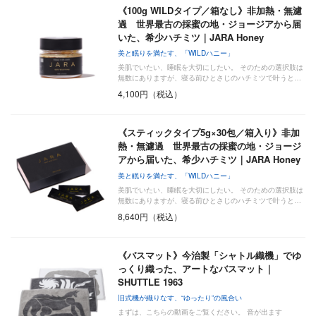
《100g WILDタイプ／箱なし》非加熱・無濾
過 世界最古の採蜜の地・ジョージアから届
いた、希少ハチミツ｜JARA Honey
美と眠りを満たす、「WILDハニー」
美肌でいたい、睡眠を大切にしたい。 そのための選択肢は
無数にありますが、寝る前ひとさじのハチミツで叶うと…
4,100円（税込）
《スティックタイプ5g×30包／箱入り》非加
熱・無濾過 世界最古の採蜜の地・ジョージ
アから届いた、希少ハチミツ｜JARA Honey
美と眠りを満たす、「WILDハニー」
美肌でいたい、睡眠を大切にしたい。 そのための選択肢は
無数にありますが、寝る前ひとさじのハチミツで叶うと…
8,640円（税込）
《バスマット》今治製「シャトル織機」でゆ
っくり織った、アートなバスマット｜
SHUTTLE 1963
旧式機が織りなす、“ゆったり”の風合い
まずは、こちらの動画をご覧ください。 音が出ます