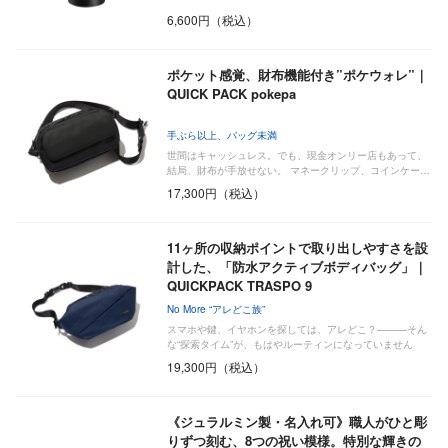
6,600円（税込）
ポケット感覚、財布機能付き”ポケウォレ”｜
QUICK PACK pokepa
手ぶら以上、バッグ未満
世間はキャッシュレス。でも、現金オンリー店もあって、
結局、財布が手放せない。 マネークリップ、コインケー…
17,300円（税込）
11ヶ所の収納ポイントで取り出しやすさを設
計した、「防水アクティブボディバッグ」｜
QUICKPACK TRASPO 9
No More “アレどこ族”
スマホや鍵、イヤホンを探しては、アレどこ？———そん
な“探索タイム”が、もはやルーティンになっていません
か…
19,300円（税込）
《ジュラルミン製・名入れ可》職人がひと彫
りずつ刻む、8つの祝い模様。特別な輝きの