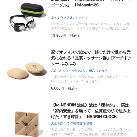
ゴーグル」｜Holoswim2S
あと１ラップ泳いじゃお！
ただのスイミングゴーグルではありません。 まるで“スカ
ウター”のごとく、レンズに計測モニターが現れる、近未
来…
19,800円（税込）
家でオフィスで旅先で！踏むだけで足から元
気になれる「足裏マッサージ器」|アーチドク
ター ふみふみ
♪足、ふんじゃった♪コリ、飛んじゃった
「足が疲れたなぁ、ダルいなぁ」と感じるあなた。 さぁ、
いっしょに、レッツ・“ふみふみ”！
6,600円（税込）
《ko NENRIN 波紋》波は「穏やか」、縞は
「家内安全」を願って…佐賀産の杉で組み上
げた「置き時計」｜NENRIN CLOCK
人生を讃えて“年輪時計”を贈る
大切な人が迎える、人生の節目――。 お父さんお母さんの
金婚式。 尊敬する上司の定年退職。 親しい友人夫妻の