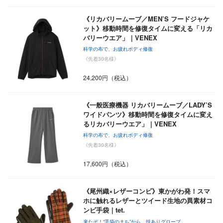
《リカバリームーブ／MEN’S フードジャケ
ット》移動時間を修復タイムに変える「リカ
バリーウエア」｜VENEX
科学の布で、お疲れボディ修復
《先着30名様》
24,200円（税込）
《一般医療機器 リカバリームーブ／LADY’S
ワイドパンツ》移動時間を修復タイムに変え
るリカバリーウエア」｜VENEX
科学の布で、お疲れボディ修復
《先着30名様》
17,600円（税込）
《尾州織×レザーコンビ》東かがわ発！スマ
ホに触れるレザーとツイード生地の異素材コ
ンビ手袋｜tet.
来たぞ！“手袋のまち”から、技ありグローブ