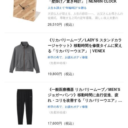
「壁掛け／置き時計」｜NENRIN CLOCK
人生を讃えて“年輪時計”を贈る
大切な人が迎える、人生の節目――。 お父さんお母さんの
金婚式。 尊敬する上司の定年退職。 親しい友人夫妻の
新…
26,510円（税込）
《リカバリームーブ／LADY’S スタンドカラ
ージャケット》移動時間を修復タイムに変え
る「リカバリーウエア」｜VENEX
科学の布で、お疲れボディ修復
《先着30名様》
19,800円（税込）
《一般医療機器 リカバリームーブ／MEN’S
ジョガーパンツ》移動時間に血行促進、疲
れ・コリを改善する「リカバリーウエア」…
科学の布で、お疲れボディ修復
《先着30名様》
17,600円（税込）