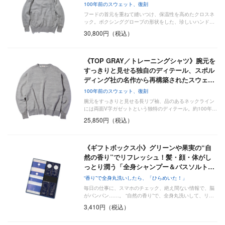
100年前のスウェット、復刻
フードの首元を重ねて縫いつけ、保温性を高めたクロスネ
ック。ボクシンググローブの形状をした、珍しいハンド…
30,800円（税込）
《TOP GRAY／トレーニングシャツ》腕元を
すっきりと見せる独自のディテール、スポル
ディング社の名作から再構築されたスウェ…
100年前のスウェット、復刻
腕元をすっきりと見せる長リブ袖、品のあるネックライン
には両面V字ガゼットという独特のディテール。約100年…
25,850円（税込）
《ギフトボックス小》グリーンや果実の“自
然の香り”でリフレッシュ！髪・顔・体がし
っとり潤う「全身シャンプー＆バスソルト…
“香り”で全身丸洗いしたら、「ひらめいた！」
毎日の仕事に、スマホのチェック、絶え間ない情報で、脳
がパンパン……。 “自然の香り”で、全身丸洗いして、リ…
3,410円（税込）