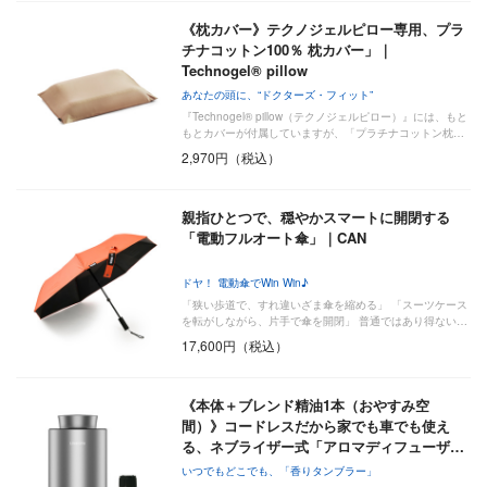
《枕カバー》テクノジェルピロー専用、プラ
チナコットン100％ 枕カバー」｜
Technogel® pillow
あなたの頭に、“ドクターズ・フィット”
『Technogel® pillow（テクノジェルピロー）』には、もと
もとカバーが付属していますが、「プラチナコットン枕…
2,970円（税込）
親指ひとつで、穏やかスマートに開閉する
「電動フルオート傘」｜CAN
ドヤ！ 電動傘でWin Win♪
「狭い歩道で、すれ違いざま傘を縮める」 「スーツケース
を転がしながら、片手で傘を開閉」 普通ではあり得ない…
17,600円（税込）
《本体＋ブレンド精油1本（おやすみ空
間）》コードレスだから家でも車でも使え
る、ネブライザー式「アロマディフューザ…
いつでもどこでも、「香りタンブラー」