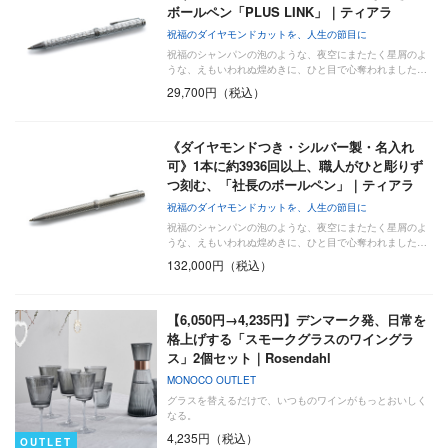
ボールペン「PLUS LINK」｜ティアラ
祝福のダイヤモンドカットを、人生の節目に
祝福のシャンパンの泡のような、夜空にまたたく星屑のよ
うな、えもいわれぬ煌めきに、ひと目で心奪われました…
29,700円（税込）
《ダイヤモンドつき・シルバー製・名入れ
可》1本に約3936回以上、職人がひと彫りず
つ刻む、「社長のボールペン」｜ティアラ
祝福のダイヤモンドカットを、人生の節目に
祝福のシャンパンの泡のような、夜空にまたたく星屑のよ
うな、えもいわれぬ煌めきに、ひと目で心奪われました…
132,000円（税込）
【6,050円→4,235円】デンマーク発、日常を
格上げする「スモークグラスのワイングラ
ス」2個セット｜Rosendahl
MONOCO OUTLET
グラスを替えるだけで、いつものワインがもっとおいしく
なる。
4,235円（税込）
OUTLET