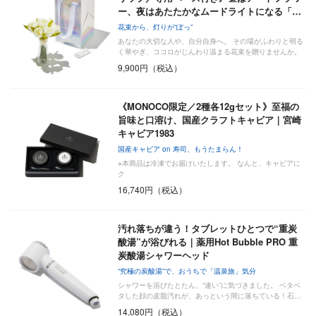
ー、夜はあたたかなムードライトになる「…
花束から、灯りが“ぽっ”
あなたの大切な人や、自分自身へ。 その場がふわりと明る
く華やぎ、ココロがじんわり温まる花束を贈りませんか。
9,900円（税込）
《MONOCO限定／2種各12gセット》至福の
旨味と口溶け、国産クラフトキャビア｜宮崎
キャビア1983
国産キャビア on 寿司、もうたまらん！
※本商品は冷凍でお届けいたします。 なんと、キャビアに
ク
16,740円（税込）
汚れ落ちが違う！タブレットひとつで“重炭
酸湯”が浴びれる｜薬用Hot Bubble PRO 重
炭酸湯シャワーヘッド
“究極の炭酸湯”で、おうちで「温泉旅」気分
シャワーを浴びたとたん、“違い”に気づきました。 ベタベ
タした顔の皮脂汚れが、あっという間に落ちている！石…
14,080円（税込）