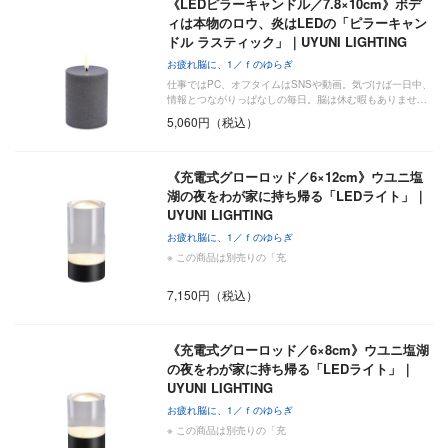
《LEDピラーキャンドル／7.8×10cm》ボデ
ィは本物のロウ、炎はLEDの「ピラーキャン
ドル ラスティック」｜UYUNI LIGHTING
お疲れ脳に、1／ｆのゆらぎ
仕事ではPC、オフタイムはSNSや動画。気づけば一日中、
情報とつながりっぱなしの毎日。脳は休む暇もありませ…
5,060円（税込）
《充電式グローロッド／6×12cm》ウユニ塩
湖の夜をわが家に持ち帰る「LEDライト」｜
UYUNI LIGHTING
お疲れ脳に、1／ｆのゆらぎ
※ この商品は別売りの「充
7,150円（税込）
《充電式グローロッド／6×8cm》ウユニ塩湖
の夜をわが家に持ち帰る「LEDライト」｜
UYUNI LIGHTING
お疲れ脳に、1／ｆのゆらぎ
※ この商品は別売りの「充