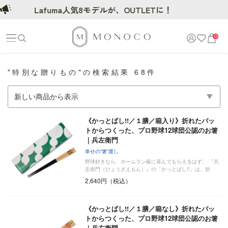
Lafuma人気8モデルが、OUTLETに！
0
"特別な贈りもの"の検索結果 68件
《かっとばし!!／１膳／箱入り》折れたバッ
トからつくった、プロ野球12球団公認のお箸
｜兵左衛門
幸せの“箸”渡し
野球好きなら、ホームラン級に喜んでもらえるはず。 『兵
左衛門（ひょうざえもん）』の「かっとばし!!」は、折
れ…
2,640円（税込）
《かっとばし!!／１膳／箱なし》折れたバッ
トからつくった、プロ野球12球団公認のお箸
｜兵左衛門