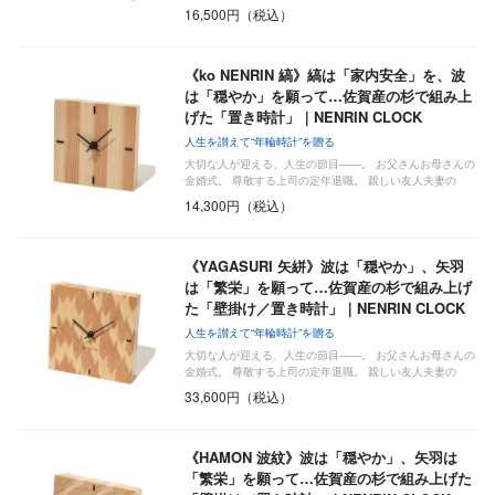
新…
16,500円（税込）
《ko NENRIN 縞》縞は「家内安全」を、波
は「穏やか」を願って…佐賀産の杉で組み上
げた「置き時計」｜NENRIN CLOCK
人生を讃えて“年輪時計”を贈る
大切な人が迎える、人生の節目――。 お父さんお母さんの
金婚式。 尊敬する上司の定年退職。 親しい友人夫妻の
新…
14,300円（税込）
《YAGASURI 矢絣》波は「穏やか」、矢羽
は「繁栄」を願って…佐賀産の杉で組み上げ
た「壁掛け／置き時計」｜NENRIN CLOCK
人生を讃えて“年輪時計”を贈る
大切な人が迎える、人生の節目――。 お父さんお母さんの
金婚式。 尊敬する上司の定年退職。 親しい友人夫妻の
新…
33,600円（税込）
《HAMON 波紋》波は「穏やか」、矢羽は
「繁栄」を願って…佐賀産の杉で組み上げた