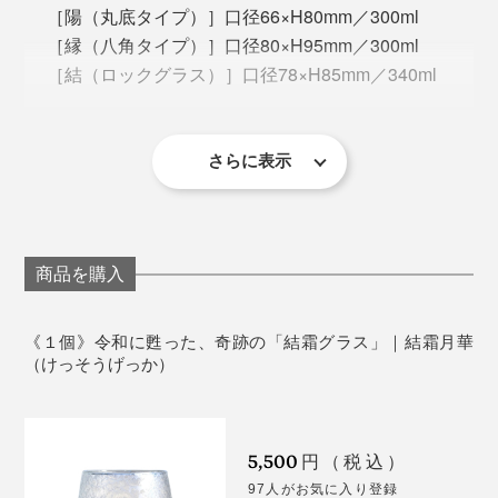
地元・静岡のガラス工房や博物館を見て周り、大学の教
ば、心身がゆるむのを感じるはず。
［陽（丸底タイプ）］口径66×H80mm／300ml
授に話を聞き、図書館の文献を読み漁り、数えきれない
［縁（八角タイプ）］口径80×H95mm／300ml
ほどのトライ＆エラーを繰り返して、ようやくこの形に
＜陽＞
［結（ロックグラス）］口径78×H85mm／340ml
辿り着きました。
生産国：日本（静岡県）
箱：桐箱
さらに表示
＜使用上の注意＞
すべて作家の手作りのため、まったく同じ模様には
なりません。１点ずつ個体差がありますので、あら
かじめご了承ください。
商品を購入
食器洗い乾燥機、電子レンジ、オーブン、直火では
まさに一期一会、職人と自然のコラボレーションによる
使えません。
瞬間の芸術。世界でひとつだけの作品を大切に桐箱に入
《１個》令和に甦った、奇跡の「結霜グラス」｜結霜月華
れて、あなたの手元にお届けします。
（けっそうげっか）
5,500
円（税込）
丸底の「陽」は、容量300ml。ゆらゆらと揺れて、飲み
97人がお気に入り登録