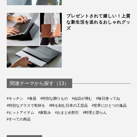
プレゼントされて嬉しい！上質
な新生活を送れるおしゃれグッ
ズ
関連テーマから探す（13）
#キッチン
#食器
#特別な贈りもの
#会話が弾む
#毎日使ってね
#特別なグラスで乾杯を
#時を刻む日本の工芸品
#世界にひとつの逸品
#ヒットアイテム
#家飲み
#おまとめ割引
#料理と団らん
#すべての商品