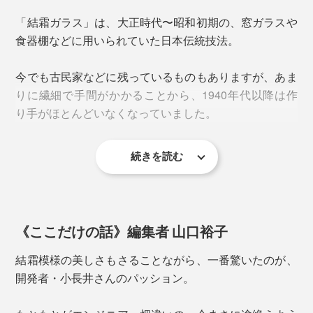
「結霜ガラス」は、大正時代〜昭和初期の、窓ガラスや
食器棚などに用いられていた日本伝統技法。
今でも古民家などに残っているものもありますが、あま
窓ガラスについた霜の結晶
りに繊細で手間がかかることから、1940年代以降は作
り手がほとんどいなくなっていました。
下の写真は、グラスに塗られた「膠」が乾燥して、はが
続きを読む
れかけた状態。皮のようにペリペリと取り除くと、模様
そんな「結霜ガラス」を甦らせたのが、MONOCOでロ
だけがガラス表面に残ります。
ングセラーを続けるチタンコーティンググラス
八角形の「縁」は容量300ml。「八角形」は繁栄や幸福
『PROGRESS』の小長井克久氏。
を呼ぶ縁起物。贈り物にしても喜ばれます。
《ここだけの話》編集者 山口裕子
お酒ならビールや焼酎を。水、お茶、ジュース…、何気
結霜模様の美しさもさることながら、一番驚いたのが、
ない毎日の飲み物が、古民家カフェの趣に。
開発者・小長井さんのパッション。
＜結＞