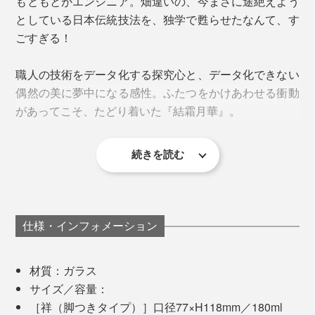
もともとがエンジニア。畑違いの、今まさに途絶えよう
としている日本伝統技法を、独学で甦らせたなんて、す
ごすぎる！
職人の技術をデータ化する探究心と、データ化できない
偶然の美に夢中になる感性。ふたつをかけあわせる衝動
があってこそ、たどり着いた『結霜月華』。
室温や湿度、膠の状態、乾燥時間によって、模様が変わ
続きを読む
100年後には、どんな人の手になじんでいることでしょ
ってしまうため、『結霜月華』のような繊細な模様につ
はじめて「結霜ガラス」を目にした時、その美しさに思
う。
くるには、職人の緻密な計算と肌感覚が必要。
わず息をのみ、魅入られてしまったそう。調べると、す
でに消えつつあるものと知り、ならば自分が継承者にな
ところどころに残っている無地の部分は、余白を感じて
ろうと決意。
仕様・インフォメーション
いただくためのデザインです。
ロックグラスの「結」は容量340ml。グラスの下部に厚
「この美しさを甦らせ、100年先に残したい。残さなく
みがあり、どっしりとした重みに心が落ち着きます。
材質：ガラス
てはならない！と、勝手な使命感に燃えまして。
サイズ／容量：
間接照明の光にかざして、ゆっくり溶ける氷を眺めなれ
［祥（脚つきタイプ）］口径77×H118mm／180ml