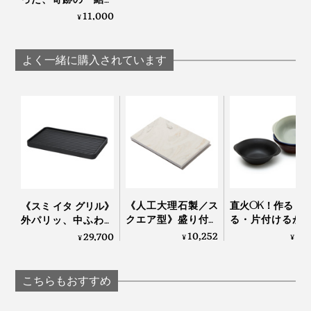
グラス」｜結霜月華
11,000
¥
（けっそうげっか）
よく一緒に購入されています
１日の終わりに、何もせずボーッと過ごすのが好きなん
ですが、『結霜月華』はそんな時間にかたわらに置いて
おきたいグラス。
《人工大理石製／ス
直火OK！作る・
《スミ イタ グリル》
照明の色によっても表情が変わって、眺めているだけ
クエア型》盛り付け
る・片付けるが
外パリッ、中ふわっ
で、ふっと静かな気持ちになれます」
が見違えて、会話が
つで完結する「器
と焼きあがる「炭プ
10,252
5,
29,700
¥
¥
¥
弾む「サービングボ
用 鍋」｜KOKURY
レート」｜Sumi
ード」｜Fermier
こちらもおすすめ