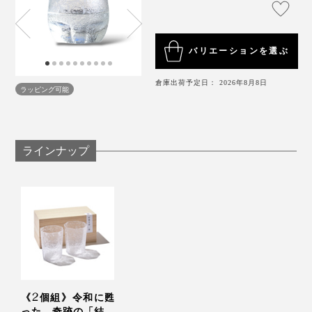
物が空気に触れやすく、香りをゆったり楽しみたいドリ
ンクにぴったり。
もともとエンジニアなので、職人の技を科学的に分析す
るのは得意でして、大正時代の職人ができたことを解明
バリエーションを選ぶ
音が出ます
したいという想いもありました。
倉庫出荷予定日： 2026年8月8日
ラッピング可能
現在でも、平らなガラス板に「結霜加工」する職人さん
は何人かいるようですが、曲面に「結霜加工」している
のは、自分だけなんじゃないかな。
ラインナップ
時を超えた奇跡のガラスだと思っています。
デザインの特性上、初めからやや傾いていますが、味わ
いとして楽しんでいただけるとうれしいです。
《2個組》令和に甦
った、奇跡の「結霜