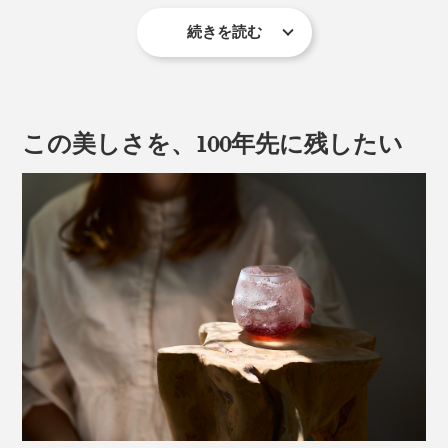
続きを読む
ガラスの表面に、筆で「膠（にかわ）」を塗り、約40時
間かけて乾燥・熱処理を加えることで浮かび上がる、自
然の造形美。
この美しさを、100年先に残したい
「膠」とは、牛などの皮・骨などから作られる接着剤。
その膠がゆっくりと収縮する力でガラスの表面がはじ
脚つきの「祥」は、容量180ml。ワインやスパークリン
け、まるで霜が降りる瞬間を閉じ込めたような模様にな
グはもちろん、日本酒にも似合いそう。ハレの日の祝杯
るという仕組みです。
も、日々のささやかな乾杯も、特別な時間に。
アイスクリームやフルーツを盛り付ければ、おしゃれな
パフェの完成です。
＜縁＞