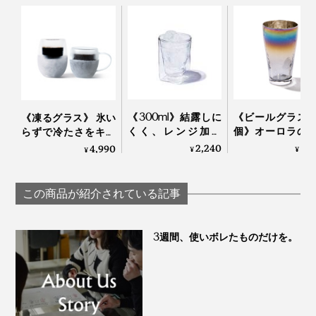
《300ml》結露しに
《ビールグラス
《凍るグラス》 氷い
くく、レンジ加熱
個》オーロラの
らずで冷たさをキー
OK、見る角度で表情
で眼福を、まろ
プする「アイスクイ
2,240
8,
4,990
¥
¥
¥
を変える「耐熱ダブ
な味わいで口福
ックグラス」｜
ルウォールグラス」
たらす、「純チ
Espresso Tokyo×豆善
｜RayES
ン」コーティン
この商品が紹介されている記事
ラス｜PROGRESS
ログレス
3週間、使いボレたものだけを。