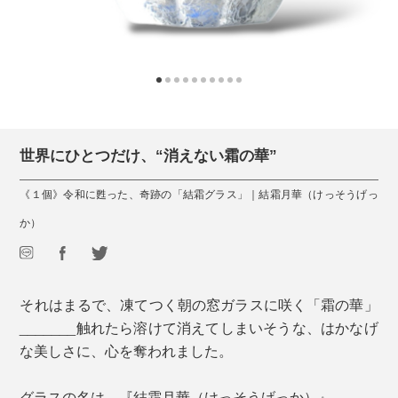
世界にひとつだけ、“消えない霜の華”
《１個》令和に甦った、奇跡の「結霜グラス」｜結霜月華（けっそうげっ
か）
それはまるで、凍てつく朝の窓ガラスに咲く「霜の華」
_______触れたら溶けて消えてしまいそうな、はかなげ
な美しさに、心を奪われました。
グラスの名は、『結霜月華（けっそうげっか）』。