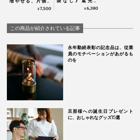
袋なし》遮光率
増やせる、片側＋
100％、折り畳まな
19cmの変形傘｜
6,380
7,500
¥
¥
い“短傘”｜+TIC
KAGE+
HYBRID
この商品が紹介されている記事
永年勤続表彰の記念品は、従業
員のモチベーションがあがるも
のを
旦那様への誕生日プレゼント
に、おしゃれなグッズ15選