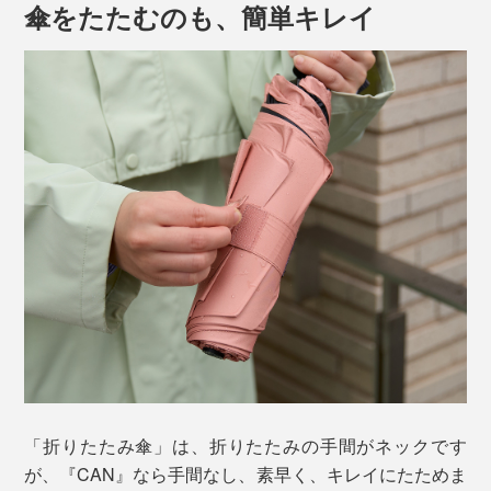
傘をたたむのも、簡単キレイ
すべて片手で済むから、「スーツケースを引きながら」
「スマホで通話しながら」「車のシートに座ったまま」
「折りたたみ傘」は、折りたたみの手間がネックです
でもラクラク開閉。髪や服が濡れるのを防いでくれま
が、『CAN』なら手間なし、素早く、キレイにたためま