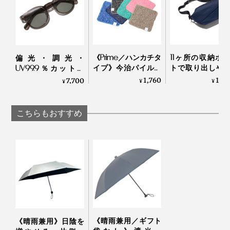
《Prime／ハンカチタ
11ヶ所の収納ポ
偏光・調光・
イプ》今治パイルと
トで取り出しや
UV99.9％カットの
冷感生地のハイブリ
を設計した、「
「おしゃれグラス」
1,760
19,
7,700
¥
¥
¥
ッドタオル｜ー℃
アクティブボデ
｜東海光学
ッグ」｜QUICKPA
TRASPO 9
こちらもおすすめ
《晴雨兼用／ギフト
《晴雨兼用》日陰を