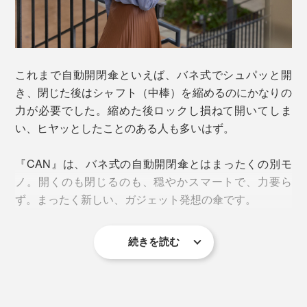
これまで自動開閉傘といえば、バネ式でシュパッと開
き、閉じた後はシャフト（中棒）を縮めるのにかなりの
力が必要でした。縮めた後ロックし損ねて開いてしま
い、ヒヤッとしたことのある人も多いはず。
『CAN』は、バネ式の自動開閉傘とはまったくの別モ
ノ。開くのも閉じるのも、穏やかスマートで、力要ら
ず。まったく新しい、ガジェット発想の傘です。
続きを読む
「▲」ボタンを押すと、約1秒間でシャフトを伸ばしな
がら傘が開き、「▼」ボタンを押すと、縮みながら閉じ
ます。開閉だけでなく、伸縮まで電動フルオートなの
が、決定的な違い。