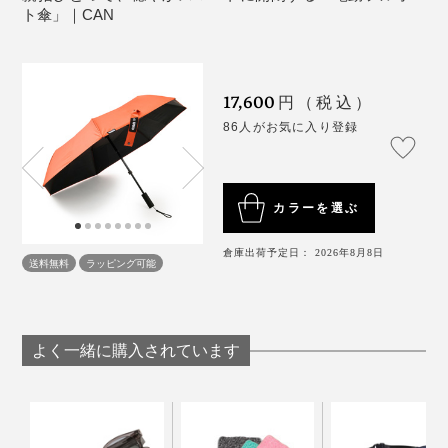
先”の人にも、喜んでもらえるはずです。
生産地：中国
ト傘」｜CAN
保証：6ヶ月
※飛行機の預け入れは不可（手荷物持ち込みは可能）
17,600
円（税込）
86人がお気に入り登録
どのカラーも、ハンドルと傘の内側はブラックです。
カラーを選ぶ
倉庫出荷予定日： 2026年8月8日
送料無料
ラッピング可能
よく一緒に購入されています