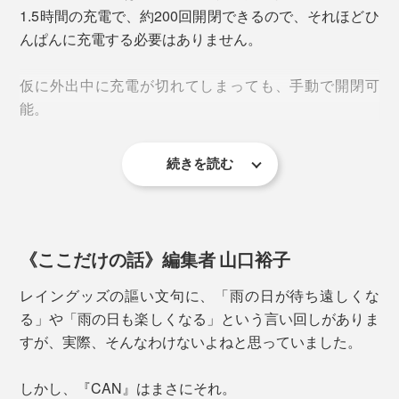
1.5時間の充電で、約200回開閉できるので、それほどひ
＜雨傘の機能＞
んぱんに充電する必要はありません。
30デニール高密度ポリエステルに撥水加工
耐水圧2000mm以上
仮に外出中に充電が切れてしまっても、手動で開閉可
能。
耐水圧とは、生地の上に１cm四方の水を積み上げて、
どれだけ水がしみ込まずに耐えられるかを数値化したも
続きを読む
の。一般的な傘の耐水圧は250mm程度なので、2000mm
は充分すぎるレベルです。
びしょ濡れ状態でも、軽く振るだけで水滴がスルスル落
《ここだけの話》編集者 山口裕子
ちる、撥水性の高さ。自然乾燥の時間も短くなります。
レイングッズの謳い文句に、「雨の日が待ち遠しくな
る」や「雨の日も楽しくなる」という言い回しがありま
すが、実際、そんなわけないよねと思っていました。
しかし、『CAN』はまさにそれ。