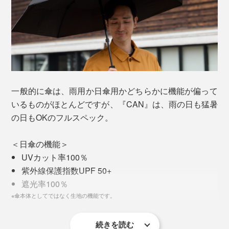
ことも可能。狭い歩道や人混みで、他人の傘とぶつから
ないようサッと縮められるのもスマート。
傘を閉じたら、ベルトをつかみ、ぐるっと１周回すだ
け。その間なんと約10秒！圧倒的にスムーズでキレイ。
折りたたみやすさを極めました。
一般的に傘は、雨用か日傘用かどちらかに機能が偏って
いるものがほとんどですが、『CAN』は、雨の日も猛暑
の日もOKのフルスペック。
＜日傘の機能＞
UVカット率100％
紫外線保護指数UPF 50+
遮光率100％
重量は約470g。ハンドル部分にモーターとリチウム電
※傘本体としてではなく生地の機能です。
池が内蔵されているため、折りたたみ傘としてはまあま
あの重さですが、さすとそれほど気にならず、むしろ安
続きを読む