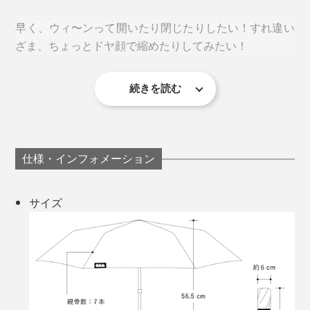
早く、ウィ〜ンって開いたり閉じたりしたい！すれ違い
ざま、ちょっとドヤ顔で縮めたりしてみたい！
防水性能はIPX5。これは、あらゆる方向から3分間水を
かけ続けても大丈夫なレベル。
続きを読む
「CEマーク
」取得済みなのも、安心材料。国際規格
（※）
認証を取得した工場で作られ、晴雨問わず、漏電や感電
などの心配がありません。
親骨は、よくしなり、折れにくいグラスファイバー製。
仕様・インフォメーション
※製品が欧州経済領域（EEA）やトルコで販売される際に、安全性や品質、環境基
強風が吹くと、風力を逃すため裏返りますが、『CAN』
準などを満たしていることを示すマーク
はボタンを押すだけで元通り。思わず人に自慢したくな
サイズ
生地の裁断、縫い付け、組み立て、製造工程のほとんど
ります。
が手作業で、一本ずつていねいに作られており、長く大
切に使いたい上質感。