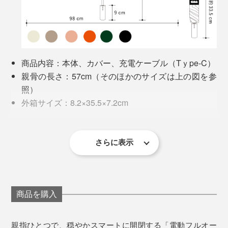
商品会議でも撮影でも、『CAN』を体験すると、全員が
自然と笑顔に。「え〜、かっこいい」「おもしろい！」
と、モテモテでした。
商品内容：本体、カバー、充電ケーブル（Tｙpe-C）
傘でこんなに盛り上がれること自体が画期的。晴雨兼用
親骨の長さ：57cm（そのほかのサイズは上の図を参
なので、夏の間はほぼ毎日楽しめそうです。
照）
外箱サイズ：8.2×35.5×7.2cm
重量：470g
男女年齢を問わず使えるシンプルなデザインで、誰もが
開閉：電動ワンタッチボタン式
お気に入りを見つけられる全6色展開。
素材：［生地］ポリエステル100％（裏黒ポリウレタ
さらに表示
ン樹脂コーティング） ［骨］アルミ、スチール、
グラスファイバー
傘の先端と露先は尖っていないので安全
バッテリー容量：200Ah（1回約1.5時間の充電で200
回開閉）
商品を購入
お届けは、スタイリッシュな黒のボックス入りで、プレ
入力電圧：5v=800mA
ゼントにもぴったり。“機能第一”の人にも、“デザイン優
防水性能IPX5
親指ひとつで、穏やかスマートに開閉する「電動フルオー