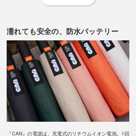
定する感覚。
傘の内側には、黒色ポリウレタン樹脂を4層コーティン
グし、太陽光を遮断。安価なものは1、2層コーティング
使ってみると、想像以上に便利で楽しい。周りにも優し
で劣化しやすいデメリットがありますが、本品は4層で
くなれる。傘を持つ所作が、確実に変わります。
濡れても安全の、防水バッテリー
強度をアップ。紫外線と猛暑から、長期間、身を守って
傘カバーは、撥水加工の同素材を二重仕立てにしている
くれます。
ので、濡れたままバッグの中に入れてもほぼ大丈夫。
ただし、縫い目から水がしみ出ることがあるので、絶対
に濡らしたくないPCなどと一緒にはしないでください
ね。
『CAN』の電源は、充電式のリチウムイオン電池。1回