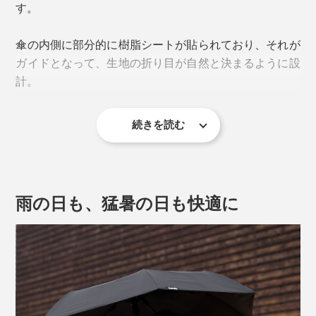
す。
す。
傘の内側に部分的に樹脂シートが貼られており、それが
ガイドとなって、生地の折り目が自然と決まるように設
計。
続きを読む
雨の日も、猛暑の日も快適に
傘を開くときのモーションは、穏やか。周りをびっくり
させたり、水滴を飛ばすことがありません。
ボタンを押している間だけ作動するため、途中で止める