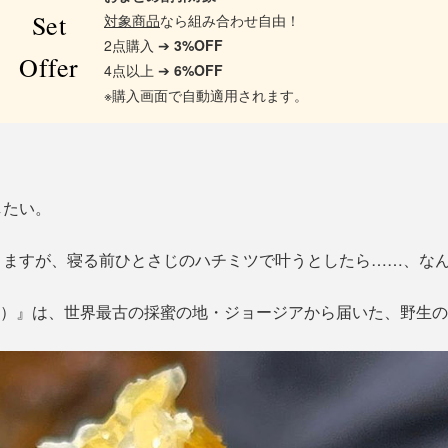
Set
対象商品
なら組み合わせ自由！
2点購入 ➔
3%OFF
Offer
4点以上 ➔
6%OFF
※購入画面で自動適用されます。
したい。
りますが、寝る前ひとさじのハチミツで叶うとしたら……、な
ラハニー）』は、世界最古の採蜜の地・ジョージアから届いた、野生