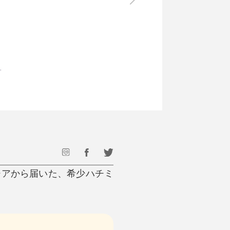
最後のひと口までキンキン
ドリンク
旅行
フード
アウトドア
旅行遊び／その他
ージアから届いた、希少ハチミ