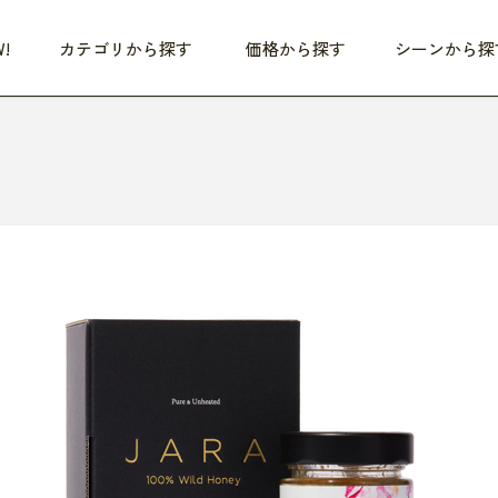
!
カテゴリから探す
価格から探す
シーンから探
つめた〜い夏、どうぞ！
HEALTHY
家電
HOME
ファッション
- 3,000円
3,000円 - 5,000円
5,000円 - 10,000円
OP10
すべて
すべて
すべて
すべて
す
朝までぐっすり
リビング家電
居心地のいい空間
服
ひ
商品 (新着順)
本気で休む
キッチン家電
家事ルンルン
バッグ
ほ
覧
いつも清潔
美容・健康家電
食いしん坊クラブ
靴・靴下
や
じぶんメンテナンス
オーディオ家電
料理と団らん
レイングッズ
仕
め割引
おうちエクササイズ
ファッション／小物
レット
の他
日用品
健康・美容
すべて
すべて