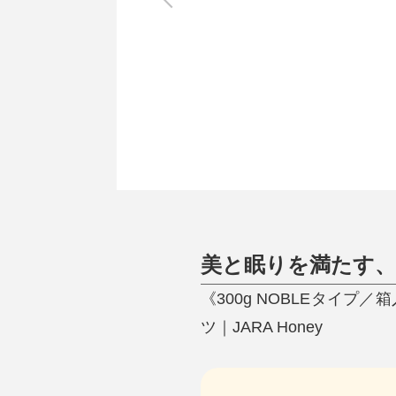
調理家電
調理器具
食器
タオル・ふきん
キッチン雑貨
美と眠りを満たす、
《300g NOBLEタイ
ツ｜JARA Honey