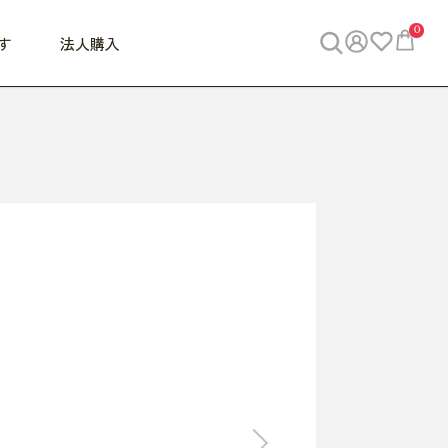
0
す
法人購入
WORK
ビジネス
ENJOY
寝具
10,000円 - 30,000円
30,000円以上
べて
すべて
すべて
すべて
らめきデスク
PC・スマホ関連
お出かけスパイス
敷き寝具
っと一息ふぅ
椅子・クッション
思い出トラベル
掛け寝具
っぱり清潔感
収納
外で過ごすって最高
パジャマ
事へGO
ビジネス／小物
好き・・にどっぷり
枕・小物
食料品
旅行・遊び
すべて
すべて