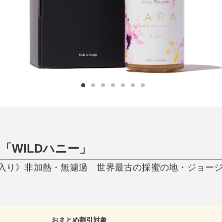
ひんやり今治タオル、生き返る〜
掃除・洗濯
肌・髪ケア
タオル
バスグッズ
スリッパ
ひんやりグッズ
防災用品
あったかグッズ
水筒
健康グッズ
日用品／その他
オーラルケア
「WILDハニー」
プ／箱入り》非加熱・無濾過 世界最古の採蜜の地・ジョ
おまとめ割引対象