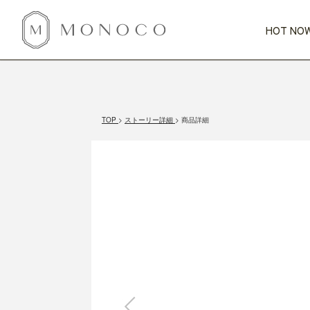
HOT NOW
新商品
CATEGORY
PRICE
SCENE
HOT NOW!
GIFTS
インテリア
1,000円未満
1,000円 
TOP
ストーリー詳細
商品詳細
今週のT
カテゴリから探す
価格から探す
シーンから探す
すべて
すべて
特別な贈りもの
家具
すべての
会話が弾む
収納
特集一
気のきく手土産
照明
毎日使ってね
インテリア雑貨
おまと
ベランダ・庭
アウト
インテリア／そ
キッチン
すべて