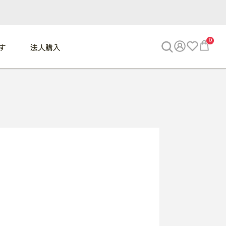
0
す
法人購入
WORK
ビジネス
ENJOY
寝具
10,000円 - 30,000円
30,000円以上
べて
すべて
すべて
すべて
らめきデスク
PC・スマホ関連
お出かけスパイス
敷き寝具
っと一息ふぅ
椅子・クッション
思い出トラベル
掛け寝具
っぱり清潔感
収納
外で過ごすって最高
パジャマ
事へGO
ビジネス／小物
好き・・にどっぷり
枕・小物