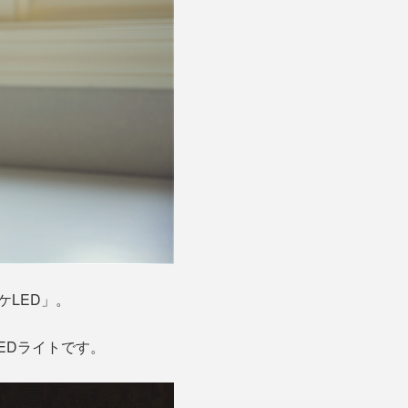
ケLED」。
EDライトです。