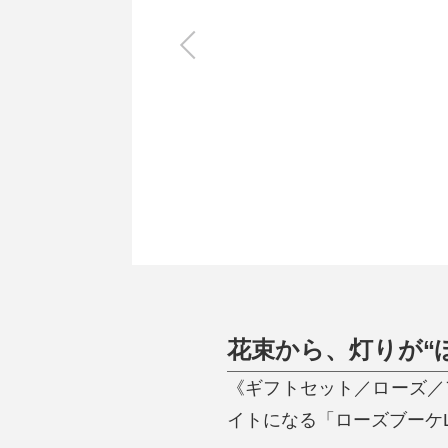
キッチン
すべて
調理家電
調理器具
食器
タオル・ふきん
キッチン雑貨
花束から、灯りが“
《ギフトセット／ローズ／
イトになる「ローズブーケLE