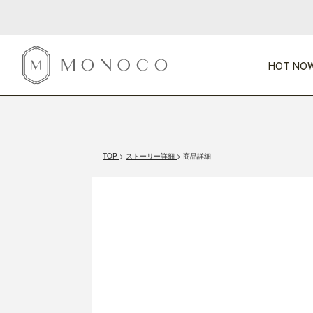
HOT NOW
新商品
CATEGORY
PRICE
SCENE
HOT NOW!
GIFTS
インテリア
1,000円未満
1,000円 
TOP
ストーリー詳細
商品詳細
今週のT
カテゴリから探す
価格から探す
シーンから探す
すべて
すべて
特別な贈りもの
家具
すべての
会話が弾む
収納
特集一
気のきく手土産
照明
毎日使ってね
インテリア雑貨
おまと
ベランダ・庭
アウト
インテリア／そ