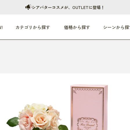
シアバターコスメが、OUTLETに登場！
!
カテゴリから探す
価格から探す
シーンから探
つめた〜い夏、どうぞ！
HEALTHY
家電
HOME
ファッション
- 3,000円
3,000円 - 5,000円
5,000円 - 10,000円
OP10
すべて
すべて
すべて
すべて
す
朝までぐっすり
リビング家電
居心地のいい空間
服
ひ
商品 (新着順)
本気で休む
キッチン家電
家事ルンルン
バッグ
ほ
覧
いつも清潔
美容・健康家電
食いしん坊クラブ
靴・靴下
や
じぶんメンテナンス
オーディオ家電
料理と団らん
レイングッズ
仕
め割引
おうちエクササイズ
ファッション／小物
レット
の他