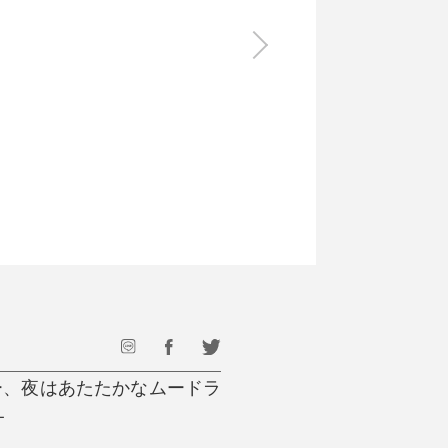
食料品
旅行・遊び
すべて
すべて
最後のひと口までキンキン
ドリンク
旅行
フード
アウトドア
旅行遊び／その他
ー、夜はあたたかなムードラ
オ