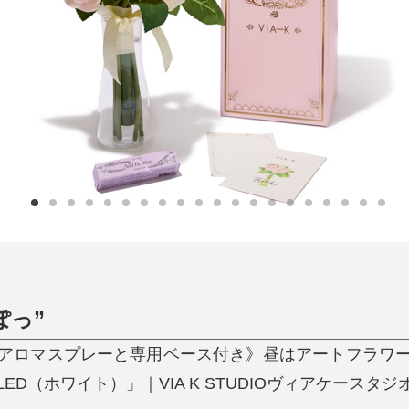
日用品
健康・美容
すべて
すべて
ひんやり今治タオル、生き返る〜
掃除・洗濯
肌・髪ケア
タオル
バスグッズ
スリッパ
ひんやりグッズ
防災用品
あったかグッズ
水筒
健康グッズ
日用品／その他
オーラルケア
ぽっ”
アロマスプレーと専用ベース付き》昼はアートフラワ
D（ホワイト）」｜VIA K STUDIOヴィアケースタジ