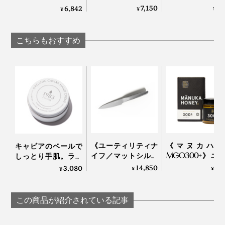
した、網付きプレー
が華やぐ、ケー
が見違えて、会話が
7,150
7,
6,842
¥
¥
¥
ト「amime」｜
ようなフレッシ
弾む「サービングボ
KIKIME
ーズ｜Fermier フ
ード」｜Fermier
ミエ
こちらもおすすめ
水と氷を1:1の割合でボウルに入れ、ビニール袋に入れたキャビア瓶を浸す。解凍
時間は50〜80分。
《ユーティリティナ
《マヌカハニ
キャビアのベールで
イフ／マットシルバ
MGO300+》ニ
しっとり手肌。ライ
ー》0.3mmの極薄刃
ジーランド政府
トなつけ心地の
14,850
6,
3,080
¥
¥
¥
でストレスフリーな
定、非加熱・無
「1983 キャビベール
切れ味、朝食の支度
薬・100％天然
ハンドクリーム」｜
に便利な小回りのき
カハニー（保証
宮崎キャビア1983
この商品が紹介されている記事
く「小型包丁（刃渡
付）｜トゥルー
り13cm）」｜hast.
ー