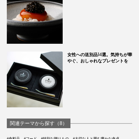
女性への送別品14選。気持ちが華
やぐ、おしゃれなプレゼントを
関連テーマから探す（8）
#食料品
#フード
#特別な贈りもの
#大切な人と囲む豊かな食卓