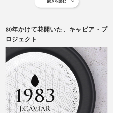
あとは辛口のシャンパンや白ワインを用意すればOK。
続きを読む
ANAのファーストクラスで採用され、濃厚かつマイルド
キャビアパーティのスタートです。
な味わい。初めてキャビアを味わう方にも、おすすめの
食べやすさです。
30年かけて花開いた、キャビア・プ
ロジェクト
その際、ネックになったのが雑菌。
加熱殺菌せず、塩味を抑えると腐ってしまうため、いか
に雑菌のない状態で熟成するかが鍵に。
そこで『宮崎キャビア1983』では、独自の衛生管理シ
『ジャパンキャビア』の企画営業部・福元氏のおすすめ
「オシェトラ クラシック」は、最高級ベルーガに次ぐ
ステムを構築。キャビアの加工場全体が、半導体工場の
は、日本食と合わせる食べ方。
グレード、ロシアチョウザメ（オシェトラ）の卵を使用
清潔レベルに保たれています。
したキャビア。