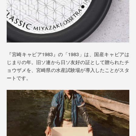
もともと日本人は、いくらやたらこなど、おいしい魚卵
を食べ慣れている民族。従来のしょっぱくてツブツブし
色は「バエリ」よりもやや薄く、いくらを凝縮したよう
たキャビアではなく、「旨みに敏感な日本人の味覚に合
な香りと上質な甘み、ヘーゼルナッツのような余韻を楽
うキャビアを」というコンセプトでつくられているのが
しめます。
『宮崎キャビア1983』。
『宮崎キャビア1983』の「1983」は、国産キャビアは
じまりの年。旧ソ連から日ソ友好の証として贈られたチ
ョウザメを、宮崎県の水産試験場が導入したことがスタ
ートです。
スタッフは、出勤したらまず手洗い。準備室で作業着に
着替えて、再度入念に手洗い。防護服・ゴーグル・マス
ク・手袋を装着したあとエアシャワーを浴びて、ようや
く「クリーンルーム」と呼ばれる加工場へ。
雑菌のつくチョウザメの体に触れて開腹する人、卵を取
り出す人を、それぞれ別の担当者にして、卵に雑菌がつ
貝のスプーンは、キャビアを食べる時の定番カトラリ
かないようにしています。
ー。金属に触れると風味が損なわれてしまうため、貝の