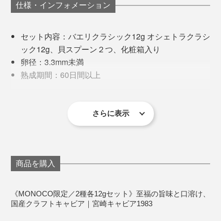
り、日本でもその相性の良さが認知されるようになった
仕様・インフォメーション
聞くと、輸入ものは運送に時間がかかるため、低温殺菌
とか。
済みで塩分は7〜10％。対して『宮崎キャビア1983』は
セット内容：バエリクラシック12g オシェトラクラシ
一度も殺菌せず、塩分3%で熟成しているので、ダイレ
握り寿司はもちろん、海鮮丼や手巻き寿司でもOK。マ
ック12g、貝スプーン２つ、化粧箱入り
クトに食べてもおいしいのだとか。
グロ・サーモン・イカ・ホタテなど、ねっとりとした食
卵径：3.3mm未満
感のネタと相性抜群です。テンション爆あがり間違いな
熟成期間：60日間以上
キャビアが届いたら、まずはひと口、そのままパクッと
し。
塩分濃度：約3.0%
味わってみてください。
スタッフは定期的に検便検査を受け、さらに抜き打ちで
原材料：
膨大な手間ひまをかけて育てられたチョウザメ１匹から
手の雑菌検査を受けるなど、ルールを厳格に運用し、限
［バエリクラシック］シベリアチョウザメ魚卵（宮
採れる卵は、約1kg。一粒一粒を大切に、最大限におい
さらに表示
りなく無菌の状態をキープし続けています。
崎県産）、食塩
しく味わうために、おいしいキャビア料理のレシピ集が
［オシェトラクラシック］ロシアチョウザメ魚卵
ついています。
この衛生管理の徹底ぶり、訪れた海外のシェフに「So
（宮崎産）、食塩
crazy！」と驚かれたとか。
容器：ガラス容器
商品を購入
なんと、すべてのレシピは社長の坂元氏が考案し、自宅
賞味期限：冷凍150日、解凍後は冷蔵7日
キッチンで調理したものだそう。キャビア愛が伝わりま
この清潔さこそ「薄味で長期間熟成」を可能にする鍵。
＊冷凍でお届けいたします。
す。
ひいては、『宮崎キャビア1983』の味の決め手なので
《MONOCO限定／2種各12gセット》至福の旨味と口溶け、
国産クラフトキャビア｜宮崎キャビア1983
す。