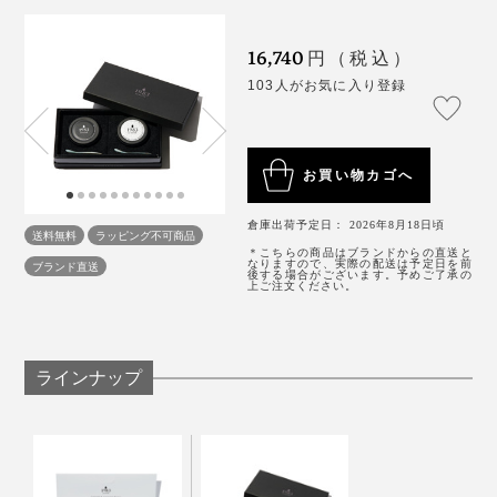
16,740
円（税込）
103人がお気に入り登録
そしてキャビアは、約8年間大切に育てられたチョウザ
最後にキャビアを一口残しておいて、卵かけご飯をお試
メが、やっとお腹に宿した卵なのだと知り、その尊さに
しあれ。
気が遠くなりました。
お買い物カゴへ
炊きたてご飯に、卵黄とたっぷりのキャビアをのせて、
なんと、ふ化して3年はオスメスの判別さえつかないそ
しょう油を数滴。卵＆卵のめくるめく“とろとろワール
倉庫出荷予定日： 2026年8月18日頃
う！
送料無料
ラッピング不可商品
ド”が繰り広げられます。
＊こちらの商品はブランドからの直送と
なりますので、実際の配送は予定日を前
ブランド直送
後する場合がございます。予めご了承の
上ご注文ください。
キャビアが高価なのは、それだけの時間と手間がかかっ
写真を見ると、これでもか！とキャビアが使われていて
ているということなのだと納得しました。
驚きますが、実際食してみると納得。塩味まろやかだか
ら、どっさりのせるくらいがジャスト。
だからこそ、料理の飾りにするのはもったいない。
ラインナップ
あなたにも、この口福を味わってほしい！！