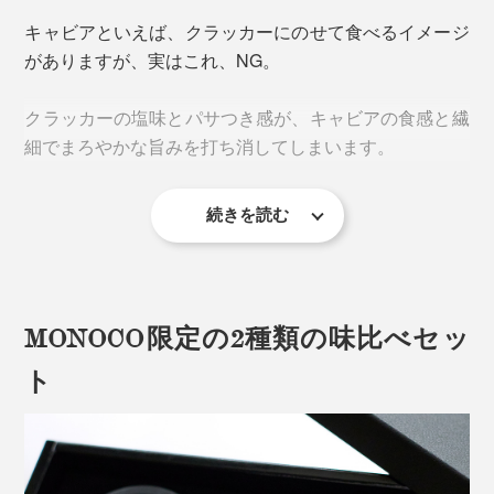
キャビアといえば、クラッカーにのせて食べるイメージ
チョウザメは約2億4000〜5000年前から地球上に存在する古代魚。なんと恐竜よ
がありますが、実はこれ、NG。
りも先輩。
対して『宮崎キャビア1983 』は、防腐剤無添加で塩分
クラッカーの塩味とパサつき感が、キャビアの食感と繊
濃度は3%。卵と塩のみで約60日間熟成し、旨みがピー
細でまろやかな旨みを打ち消してしまいます。
クに達したところで急速冷凍。マイナス40℃の超低温
環境で眠りにつきます。
続きを読む
スタンダードな食べ方は、「ブリニ」というそば粉入り
のパンケーキにのせて食べる方法。
小さく薄めに焼いたプレーンなパンケーキや、軽く焼い
MONOCO限定の2種類の味比べセッ
た薄めの食パンでもOKです。
ト