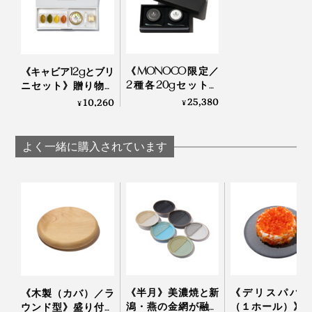
《MONOCO限定／
《キャビア12gとブリ
キャビアを「飾る」のではなく「存分に味わう」新体
2種各20gセット》
ニセット》贈り物に
至福の旨味と口溶
も最適な国産クラフ
25,380
10,260
験、楽しんでください。
¥
¥
け、国産クラフトキ
トキャビアと味つき
ャビア｜宮崎キャビ
ブリニのセット｜宮
解凍・開封直後が味のピークなので、食べる直前に解凍
ア1983
崎キャビア1983
よく一緒に購入されています
し、その日のうちに食べ切ることを強くおすすめしま
ぜひ記事内でおすすめしている方法で、キャビアのポテ
す。
ンシャルを120％発揮させ、一粒残らず味わい尽くして
ください！
※解凍後の賞味期限は、冷蔵庫のチルド室保管で7日間
《半月》美濃焼と新
《デリスパパイ
《木製（カバ）／ラ
潟・燕の金網が融合
（１ホール）》
ウンド型》盛り付け