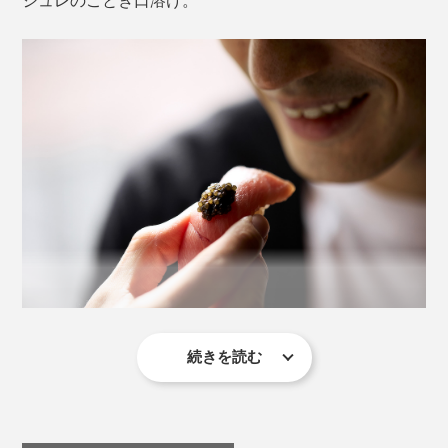
親しい人との特別な集まりの手土産に、ぴったりの華や
キャビアがスッと溶けて、ネタとシャリを包み込み、潮
かさ。１〜２人なら12g×２種のセット、それ以上なら
の香りが鼻を抜けて…、旨みの別世界が広がります！
20g×２種のセット
がおすすめ。
ふたを開ける瞬間から、ワクワク。会話もお酒も弾ん
で、記憶に残るひとときになるはずです。
味付けされたキャビアは、空気に触れさせることなくテ
イスティングできる独自の容器の中で、約60日間熟成。
その間、キャビアマイスターがテイスティングを繰り返
し、旨みのピークを見極めてから、ビン詰め＆急速冷
2016年にはG７伊勢志摩サミットの晩餐会で採用され、
凍。味の変化を止めて、出荷されます。
現在では数々の星つきレストランやホテルで選ばれてい
ます。
キャビアには辛口の日本酒が合う
続きを読む
淡水で養殖されているのに、なぜか潮の香りが鼻を抜
け、いくらとチーズを凝縮したような風味。口の中が優
実は、『宮崎キャビア1983』の１番の出荷先は高級寿
しくて上品な旨みで満たされました。
司店。欧米の高級寿司店でキャビアが使われるようにな