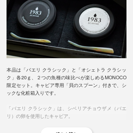
実際に有名スーパーで購入した輸入ものと本品を食べ比
べてみましたが、違いは歴然。
輸入ものは塩味が強くベタッとした食感だったのに対
し、本品は塩味がまろやかでとろけるような口溶け。旨
本品は「バエリ クラシック」と「オシェトラ クラシッ
みは残りつつ後味はスッキリしていました。
ク」各20ｇ、２つの魚種の味比べが楽しめるMONOCO
限定セット。キャビア専用「貝のスプーン」付きで、シ
この味わいに辿り着くまでに、塩の分量、熟成の温度・
ックな化粧箱入りです。
湿度や期間を変えて、つくっては寝かせ、つくっては寝
かせ…、何百、何千回とテストを繰り返したとか。
マスカルポーネやクリームチーズなど軽めのチーズ、サ
「バエリ クラシック」は、シベリアチョウザメ（バエ
ワークリーム、半熟のゆで卵や卵サラダ、スモークサー
リ）の卵を使用したキャビア。
モンや生ハムなどと好相性。