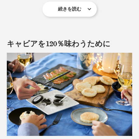
続きを読む
キャビアとは、チョウザメの卵をほぐして、塩漬けにし
たもの。一般的な輸入キャビアの場合、卵を低温殺菌
後、塩を加えて冷蔵で出荷し、輸送中に熟成させていま
す。
キャビアを120％味わうために
低温殺菌することで皮が固くなり、風味は減少。冷蔵で
輸送するため、塩分濃度は7〜10%、防腐剤を使用する
こともあるそう。