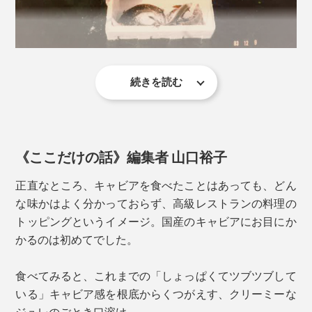
潮の香りと深い旨みは、むしろ日本食で味わってほしい
スプーンが良いとされます。
と福元氏。
その大きさと薄さは、キャビアのためだけに作られた美
イチオシは、キャビアをしょう油代わりにして食す「キ
しい形。気分をさらに盛り上げてくれます。
ャビア on 寿司」。
続きを読む
チョウザメは、ふ化から卵を持つまでに約8年という長
い養殖期間が必要なため、完全養殖に成功するまでに要
した年月は、なんと約20年。
《ここだけの話》編集者 山口裕子
それから何百、何千回という試作を重ね、『宮崎キャビ
ア1983』のブランド確立まで、さらに約10年。
正直なところ、キャビアを食べたことはあっても、どん
そして、卵を冷やしながら、不純物を最後の一粒まで徹
な味かはよく分かっておらず、高級レストランの料理の
底的に取り除き、こだわりブレンドの岩塩のみで味つ
気の遠くなるような道のり経て、キャビアへの情熱と地
トッピングというイメージ。国産のキャビアにお目にか
け。防腐剤などはいっさい使っていません。
道な努力で花開かせたのが「ジャパンキャビア株式会
かるのは初めてでした。
社」です。
食べてみると、これまでの「しょっぱくてツブツブして
いる」キャビア感を根底からくつがえす、クリーミーな
ジュレのごとき口溶け。