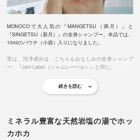
シャンプー一つで、頭からつま先まで、全身いっぺんに
洗えて、肌も髪もしっとり。バスソルトを溶かした、ミ
ネラル豊富な湯に浸かれば、体中のめぐりがよくなっ
MONOCOで大人気の『MANGETSU（満月）』と
て、ホッカホカに。
『SINGETSU（新月）』の全身シャンプー。本品では、
10mlのパウチ（小袋）入りになりました。
こんなリフレッシュできるギフトは、めずらしいでしょ
う。
実は、洗浄成分は、こちらもおなじみの全身シャンプ
ー、『Jam Label（ジャムレーベル）』と同じ。
続きを読む
ミネラル豊富な天然岩塩の湯でホッ
カホカ