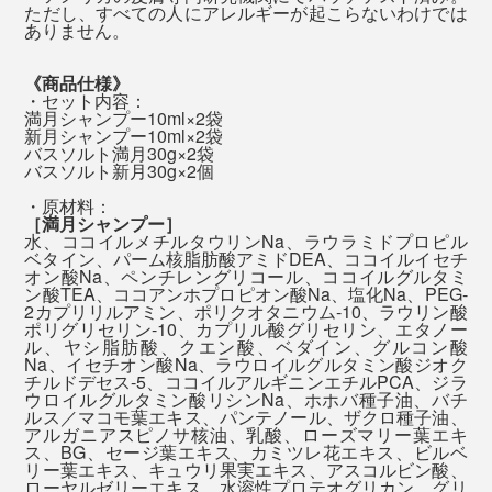
シャワーを浴びているうちに、急に、「あ、書き出しは
す。
ただし、すべての人にアレルギーが起こらないわけでは
全身を洗ったら、一気にシャワーで流して終了。洗い流
ありません。
こうしよう」「こんな言葉があったな」と、アイデアが
した後は、香りはほとんど消えています。
ふっと湧いて出てくる感覚をつかめたからです。
自然の香りをかぐと、私たちが山や森で感じた癒しの体
《商品仕様》
験とつながって、心地よさを呼び覚ましてくれるそう。
・セット内容：
「泡パック」した髪は、しっとりまとまって、指どおり
満月シャンプー10ml×2袋
心地よい脳のシャワー体験、忙しいあの人に、ぜひ贈っ
新月シャンプー10ml×2袋
なめらか。髪を乾かした後も、しっとり感が続いて、ヘ
てください。
バスソルト満月30g×2袋
アオイルでケアしたようにまとまります。
バスソルト新月30g×2個
・原材料：
［満月シャンプー］
湯上り後の顔も体も、しっとり。タオルで拭いた後も、
水、ココイルメチルタウリンNa、ラウラミドプロピル
肌がつっぱる感じは、まずありません。
ベタイン、パーム核脂肪酸アミドDEA、ココイルイセチ
オン酸Na、ペンチレングリコール、ココイルグルタミ
バスソルトと全身シャンプーの使い方を説明したご案内カード入り
ン酸TEA、ココアンホプロピオン酸Na、塩化Na、PEG-
2カプリリルアミン、ポリクオタニウム-10、ラウリン酸
ポリグリセリン-10、カプリル酸グリセリン、エタノー
発汗作用や、角質を柔らかくして汚れを落としやすくす
ル、ヤシ脂肪酸、クエン酸、ベダイン、グルコン酸
Na、イセチオン酸Na、ラウロイルグルタミン酸ジオク
るといった高い温浴効果で、全身ホカホカ、肌しっと
チルドデセス-5、ココイルアルギニンエチルPCA、ジラ
り。
ウロイルグルタミン酸リシンNa、ホホバ種子油、バチ
ルス／マコモ葉エキス、パンテノール、ザクロ種子油、
アルガニアスピノサ核油、乳酸、ローズマリー葉エキ
ス、BG、セージ葉エキス、カミツレ花エキス、ビルベ
リー葉エキス、キュウリ果実エキス、アスコルビン酸、
ローヤルゼリーエキス、水溶性プロテオグリカン、グリ