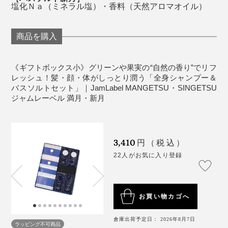
塩化Ｎａ（ミネラル塩）・香料（天然アロマオイル）
商品を購入
《ギフトボックス小》グリーンや果実の“自然の香り”でリフ
レッシュ！髪・顔・体がしっとり潤う「全身シャンプー＆
バスソルトセット」｜JamLabel MANGETSU・SINGETSU
ジャムレーベル 満月・新月
忙しいあの人に、ハーブ香る入浴で、脳のリフレッシュ
3,410
円（税込）
体験を贈りましょう。
22人がお気に入り登録
こだわりの「泡」は、泡立ちがよくて、モチモチの感
触。汚れをしっかり浮かしながら、洗い上がりの肌はし
っとり。髪もスルリとまとまる――。
お買い物カゴへ
1回で、ここまで心地よい全身洗いができる
倉庫出荷予定日： 2026年8月7日
『MANGETSU（満月）』『SINGETSU（新月）』の成
ラッピング不可商品