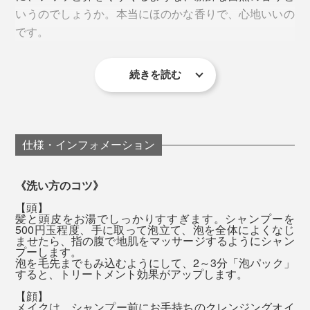
できあがり。
いうのでしょうか。本当にほのかな香りで、心地いいの
ロマテラピースクール セリストの校長で、公益社団法
です。
人 日本アロマ環境協会を設立した、アロマの先駆者で
す。
どちらも、ナトリウム・カルシウム・鉄・リン・マグネ
続きを読む
『MANGETSU（満月）』はやや甘めの香り、
高橋氏によると、『MANGETSU（満月）』は、心身を
シウム・カリウム・亜鉛・ケイ素・イオウといった、10
『SINGETSU（新月）』はフレッシュな柑橘の香りで、
優しく満たしてくれるイメージの香り。
種類のミネラルがたっぷり。
私はその日の気分で使い分けています。
ほんのり甘いオレンジやゼラニウム、落ち着いたラベン
入浴時に、『MANGETSU（満月）』または
仕様・インフォメーション
全身シャンプーは、豊かな泡で、頭からつま先までを包
ダーやパチュリを中心に、天然のオイルをブレンドして
『SINGETSU（新月）』をひと袋、湯船に入れてくださ
むように洗って、一気に流すと、髪も肌もしっとり。そ
います。
い。ハーブの香りが一瞬フワッと広がって、だんだん落
《洗い方のコツ》
の頃には、もう香りは落ち着いて、ほとんど感じませ
ち着いてきます。
【頭】
ん。
髪と頭皮をお湯でしっかりすすぎます。シャンプーを
500円玉程度、手に取って泡立て、泡を全体によくなじ
ませたら、指の腹で地肌をマッサージするようにシャン
まずは、いつものように頭を洗います。指でマッサージ
流した後は、肌が滑るような、ぬめりが残りますが、大
プーします。
泡を毛先までもみ込むようにして、2～3分「泡パック」
するように洗っていると、ますます泡立ってきて、しか
丈夫。タオルで拭いた後は落ち着いて、「お風呂上がり
すると、トリートメント効果がアップします。
も、その泡がヘタりにくいことを実感するはずです。
のしっとり感」が長く続くように感じます。
【顔】
メイクは、シャンプー前にお手持ちのクレンジングオイ