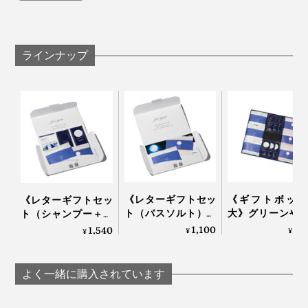
分は、
特長1
ラインナップ
髪や肌が持つバリア機能を守りながら、汚れを落と
すアミノ系洗浄成分
特長2
世界85ヵ国でオーガニック認証の実績がある「エコ
サート認証」を取得した、12種の植物成分
特長3
99％以上の生分解性がある、環境に配慮した成分
特長4
《レターギフトセッ
《ギフトボック
《レターギフトセッ
シリコンなどの合成ポリマー、パラベンやフェノキ
ト（バスソルト）》
大》グリーンや
ト（シャンプー＋バ
グリーンや果実の“自
の“自然の香り”
シエタノールは使わない
スソルト）》グリー
1,100
4,
1,540
¥
¥
¥
然の香り”でリフレッ
フレッシュ！髪
ンや果実の“自然の香
特長5
シュ！髪・顔・体が
顔・体がしっと
り”でリフレッシュ！
遺伝子組み換えされた素材は使わない
しっとり潤う「バス
う「全身シャン
髪・顔・体がしっと
よく一緒に購入されています
ソルトセット」｜
＆バスソルトセ
り潤う「全身シャン
JamLabel
ト」｜JamLab
プー＆バスソルトセ
私たちの髪・肌へのストレスはもちろん、自然環境への