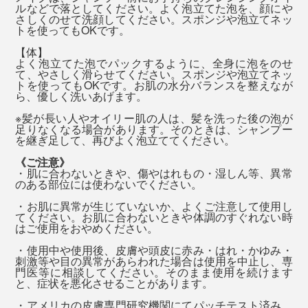
シャンプー後はすぐに流さないで、そのまま髪を「泡パ
ルなどで落としてください。よく泡立てた泡を、顔にや
バスソルトは、袋を開けると、フワッと香りが広がっ
さしくのせて洗顔してください。スポンジや泡立てネッ
ック」するのがオススメ（2分以上）。その間に、残り
て、いい気持ち。
『SINGETSU（新月）』は、新しい始まり、リフレッシ
トを使ってもOKです。
の泡で顔〜体と、泡を上から下へ流していくイメージで
ュをイメージした香り。
【体】
洗ってください。
湯船に入れると、香りも溶けていって、ほとんど感じな
よく泡立てた泡でパックするように、全身に泡をのせ
て、やさしく滑らせてください。スポンジや泡立てネッ
くなりますが、ミネラル豊富なお湯のおかげでしょう、
爽やかなレモンやペパーミント、樹木を思わせるジュニ
トを使ってもOKです。お肌の水分バランスを整えなが
ら、優しく洗いあげます。
ぬるめのお湯でも、体がよく温まります。
パーを中心に、こちらも天然オイルをブレンドしていま
※髪が長い人やオイリー肌の人は、髪を洗った後の泡が
す。
天然岩塩は溶けやすく、岩塩といっしょに、
足りなくなる場合があります。そのときは、シャンプー
実は、MONOCOの原稿の〆切日は、忙しさと疲れで、
を継ぎ足して、再びよく泡立ててください。
『MANGETSU（満月）』『SINGETSU（新月）』の香
お風呂を翌朝に延ばしがちだったのですが（笑）、
《ご注意》
りも溶けていくので、バスソルトは、湯船に入る直前に
『MANGETSU（満月）』『SINGETSU（新月）』を使
・肌に合わないときや、傷やはれもの・湿しん等、異常
入れることをおすすめします。
のある部位には使わないでください。
うようになってからは、忙しくても、夜のうちにお風呂
へ入るようになりました！
・お肌に異常が生じていないか、よくご注意して使用し
38～40℃のややぬるめのお湯に、15～20分ほど、ゆっ
てください。お肌に合わないときや体調のすぐれない時
はご使用をおやめください。
くり浸かりましょう。浸かった後は、シャワーで流さず
香りを感じると、山や公園で自然に触れた時の記憶や心
・使用中や使用後、皮膚や頭皮に赤み・はれ・かゆみ・
に、そのまま上がってください（バスソルトの香りは、
地よさを思い出して、それまでの仕事から意識が“離れ
刺激等や目の異常があらわれた場合は使用を中止し、専
ほとんど残りません）
門医等に相談してください。そのまま使用を続けます
る”からでしょうか。
香りを感じる嗅覚は、私たちの五感で唯一、感情や記憶
※髪が長い人やオイリー肌の人は、髪を洗った後の泡が足りなくなる場合がありま
と、症状を悪化させることがあります。
す。そのときは、シャンプーを継ぎ足して、再びよく泡立ててください。
をコントロールする、脳の大脳辺縁系へ直接伝わりま
・アメリカの皮膚専門研究機関にてパッチテスト済み。