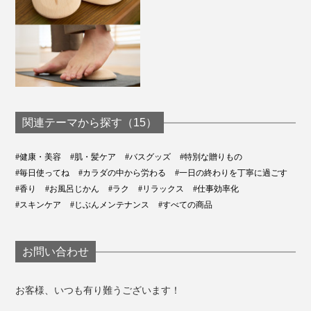
関連テーマから探す（15）
#健康・美容
#肌・髪ケア
#バスグッズ
#特別な贈りもの
#毎日使ってね
#カラダの中から労わる
#一日の終わりを丁寧に過ごす
#香り
#お風呂じかん
#ラク
#リラックス
#仕事効率化
#スキンケア
#じぶんメンテナンス
#すべての商品
お問い合わせ
お客様、いつも有り難うございます！