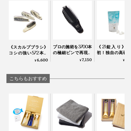
MANGETSU・
MANGETS
ット」｜JamLabel
ストレスも徹底的に抑えた逸品です。
SINGETSU ジャムレ
SINGETSU ジャ
MANGETSU・
『MANGETSU（満月）』『SINGETSU（新月）』を使
ーベル 満月・新月
ーベル 満月・新月
SINGETSU
えば使うほど、髪と肌にいいだけでなく、時短やコスト
削減、水や環境への配慮も叶います。
プロの施術を3700本
《21錠入り》
《スカルプブラシ》
の極細ピンで再現す
初！独自の高硬
コシの強い572本の
る「トリートメント
イクロカプセル
ピンが、皮脂汚れを
7,150
1,
6,600
¥
¥
¥
ブラシ」｜EMIT
が生んだ“重炭
かき出す｜572
湯”のタブレット
剤｜薬用Hot Bubb
こちらもおすすめ
PRO