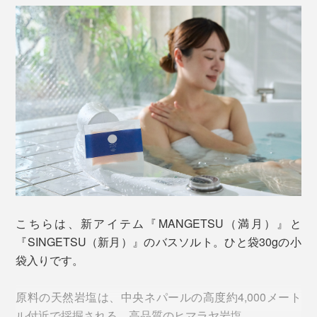
写真手前は「ギフトボックス小」、奥は「ギフトボックス大」
それぞれのアロマオイルをブレンドした、『Jam
そもそも香りといえば、どうしても「女性向け」「香り
Label』の香りつきタイプと言えます。
が強い、洗った後も残る」「人工的」というイメージが
ありました。
『Jam Label』同様に、『MANGETSU（満月）』
『SINGETSU（新月）』も、このシャンプーを泡立てて
『MANGETSU（満月）』『SINGETSU（新月）』は、
髪を洗ったら、そのままの泡で、顔も体も洗えるので
違います。
す。
こちらは、新アイテム『MANGETSU（満月）』と
香りの成分は、すべて天然のオイル。だから、自然に触
『SINGETSU（新月）』のバスソルト。ひと袋30gの小
れた時のような、心地よさ。ほのかな香りで、洗った後
袋入りです。
はまず残りません。
原料の天然岩塩は、中央ネパールの高度約4,000メート
男女を問わず、強い香りが苦手な人も、「心地よさ」を
ル付近で採掘される、高品質のヒマラヤ岩塩。