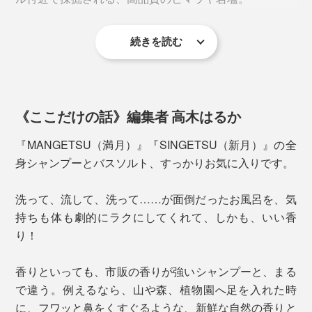
感じやすい香りです。
続きを読む
世界最高峰で採掘されるミネラル豊富な岩塩は、インド
やネパールでは、古来より、肌にいい薬塩として重宝さ
れてきました。
《ここだけの話》編集者 高木はるか
『MANGETSU（満月）』はピンクソルトを、
『SINGETSU（新月）』はクリスタルソルトを。
『MANGETSU（満月）』『SINGETSU（新月）』の全
身シャンプーとバスソルト、すっかりお気に入りです。
使い方はカンタン、まさに全身丸洗い。
洗って、流して、洗って……が面倒だったお風呂を、気
『MANGETSU（満月）』または『SINGETSU（新
持ちも体も劇的にラクにしてくれて、しかも、いい香
月）』のどちらかを、手のひらに出して、水を含ませて
り！
から泡立ててください。
この心地よい香りは、アロマセラピスト、高橋克郎氏の
香りといっても、市販の香りが強いシャンプーと、まる
監修によるもの。
見た目は透明、目立った香りもない、ごく普通のシャン
で違う。例えるなら、山や森、植物園へ足を入れた時
プーですが、あっという間にキメ細かい、モチモチ泡の
に、フワッと鼻をくすぐるような、新鮮な自然の香りと
高橋氏は、東京・吉祥寺で20年以上続いている老舗のア