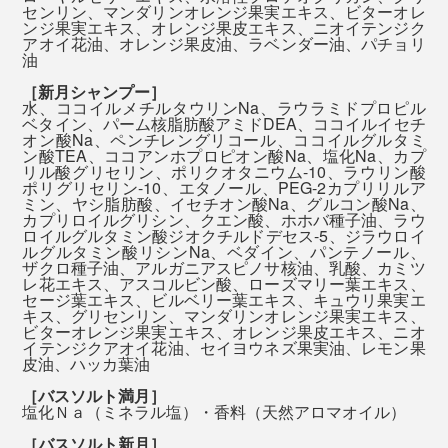
センリン、マンダリンオレンジ果実エキス、ビターオレ
ンジ果実エキス、オレンジ果皮エキス、ニオイテンジク
『MANGETSU（満月）』と『SINGETSU（新月）』、
アオイ花油、オレンジ果皮油、ラベンダー油、パチョリ
油
香りの選び方は自由です。好みや気分に合せて、どちら
［新月シャンプー］
かの香りを選んだり、月の満ち欠けに合せて使い分けた
水、ココイルメチルタウリンNa、ラウラミドプロピル
り。
ベタイン、パーム核脂肪酸アミドDEA、ココイルイセチ
今までのように、化粧水にオイル、クリームと、何重も
オン酸Na、ペンチレングリコール、ココイルグルタミ
塗り重ねるような保湿ケアは、必要ないはずです。
ン酸TEA、ココアンホプロピオン酸Na、塩化Na、カプ
リル酸グリセリン、ポリクオタニウム-10、ラウリン酸
大好きな香りで全身を洗いながら、自然ならではの心地
ポリグリセリン-10、エタノール、PEG-2カプリリルア
よさを、たっぷり浴びてください。
ミン、ヤシ脂肪酸、イセチオン酸Na、グルコン酸Na、
『MANGETSU（満月）』『SINGETSU（新月）』の全
カプリロイルグリシン、クエン酸、ホホバ種子油、ラウ
身シャンプーは、年間1,000人以上の髪を扱うトップサ
ロイルグルタミン酸ジオクチルドデセス-5、ジラウロイ
ルグルタミン酸リシンNa、ベダイン、パンテノール、
ロンオーナーを始め、薬剤師やコスメ処方研究員といっ
本品は、『MANGETSU（満月）』『SINGETSU（新
ザクロ種子油、アルガニアスピノサ核油、乳酸、カミツ
レ花エキス、アスコルビン酸、ローズマリー葉エキス、
たエキスパートたちが、試作しては、プロの美容師たち
月）』の全身シャンプー各2袋とバスソルト各2袋のギフ
セージ葉エキス、ビルベリー葉エキス、キュウリ果実エ
とともに使用感をチェック。
トセット。自宅だけでなく、旅行や出張、ジムへ持って
キス、グリセンリン、マンダリンオレンジ果実エキス、
ビターオレンジ果実エキス、オレンジ果皮エキス、ニオ
いってもちょうどいいサイズです。
イテンジクアオイ花油、セイヨウネズ果実油、レモン果
本当の心地よさのために、50回以上の試作をくり返し
皮油、ハッカ葉油
て、洗い心地、仕上がりともに極めた全身シャンプーを
［バスソルト満月］
塩化Ｎａ（ミネラル塩）・香料（天然アロマオイル）
完成させました。
［バスソルト新月］