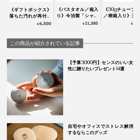
《バスタオル／箱入
《30gチューブ×
《ギフトボックス》
り》今治製「シャト
／桐箱入り》天
落ちた汚れが再付着
ル織機」でゆっくり
分97.1%、フッ素
しない、綿もカシミ
11,385
5,
6,300
¥
¥
¥
織った、育つタオル
泡剤・研磨剤・
ヤも洗える「洗濯洗
｜SHUTTLE 1963
料・合成原料フ
剤」｜Fukii
の「木曽檜歯磨
この商品が紹介されている記事
ェル」
【予算3000円】センスのいい女
性に贈りたいプレゼント14選
自宅やオフィスでストレス解消
するならこのグッズ