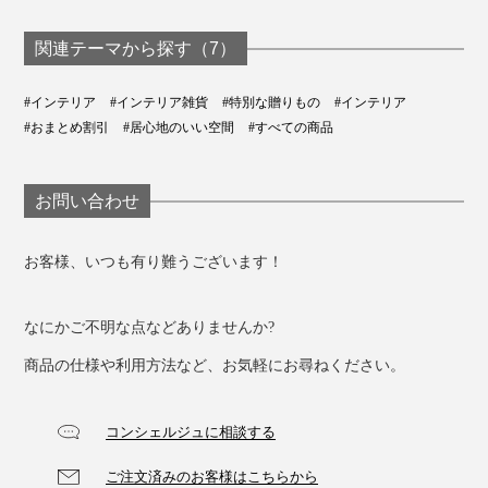
関連テーマから探す（7）
#インテリア
#インテリア雑貨
#特別な贈りもの
#インテリア
高品質で知られるインドネシア・ジャワ島産の「バニ
#おまとめ割引
#居心地のいい空間
#すべての商品
ラ」を使用したアロマオイル。
お問い合わせ
濃厚な甘さが特徴の「バニラ」ですが、
『KARMAKAMET』の香りは、渋みや香ばしさが層とな
り、複雑な奥深さが感じられます。
お客様、いつも有り難うございます！
シングルのアロマとしては日本ではあまりなじみがあり
なにかご不明な点などありませんか?
ませんが、ネガティブな感情を抑え、気持ちを落ち着か
商品の仕様や利用方法など、お気軽にお尋ねください。
せる香りとして、寝室におすすめ。
実際に枕元で香らせてみましたが、お母さんにトントン
コンシェルジュに相談する
されているような温かさに包まれ、気づけば夢の中。こ
ご注文済みのお客様はこちらから