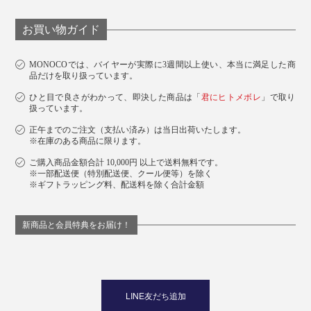
同じ空間で複数の香りをブレンドしても、香り同士が喧
お買い物ガイド
嘩したり不快に混ざり合ったりせず、きれいにまとま
り、奥行きが生まれるのがわかります。
MONOCOでは、バイヤーが実際に3週間以上使い、本当に満足した商
品だけを取り扱っています。
ひと目で良さがわかって、即決した商品は「
君にヒトメボレ
」で取り
扱っています。
正午までのご注文（支払い済み）は当日出荷いたします。
※在庫のある商品に限ります。
ご購入商品金額合計 10,000円 以上で送料無料です。
※一部配送便（特別配送便、クール便等）を除く
※ギフトラッピング料、配送料を除く合計金額
新商品と会員特典をお届け！
これは香りの研究者（THE REALM OF
SCENTLOGIST）と称される調香師の腕とセンスによる
LINE友だち追加
もの。