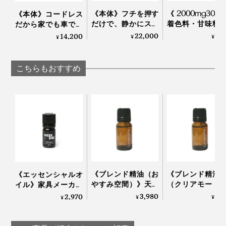
《本体》フチを押す
《2000mg30
《本体》コードレス
だけで、静かにスイ
着色料・甘味料
だから家でも車でも
【ジャスミン】
ッチON！水なし・
ー、高純度Vitami
使える、ネブライザ
22,000
3,
14,200
¥
¥
¥
コードレスで使える
サプリメント
ー式「アロマディフ
「アロマディフュー
TOKIHADALABO
ューザー」｜
ザー 2」｜WEEK
Lovaroma
こちらもおすすめ
END｜AROMA
DIFFUSER 2
《ブレンド精油（お
《ブレンド精油
《エッセンシャルオ
クレオパトラが愛した香りとしても有名で、紀元前か
やすみ空間）》天然
（クリアモード
イル》家具メーカー
精油100％、オリジ
ライブ・ハーバ
が独自の製法で抽
3,980
3,
2,970
ら“花の精油の王”として珍重されてきた「ジャスミ
¥
¥
¥
ナルブレンドのエッ
トラス）》天然
出、飛騨のヒノキ精
ン」。
センシャルオイル｜
100％、オリジ
油をベースにブレン
Lovaroma
ブレンドのエッ
ドした心地いい香り