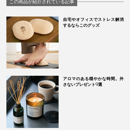
この商品が紹介されている記事
シャルオイル
エキゾチックな甘美さがありつつ、すっきりとした爽や
｜WEEK END
Lovaroma
かさもあり、お部屋を贅沢な空間に格上げしてくれるフ
自宅やオフィスでストレス解消
ローラルノート。
するならこのグッズ
気持ちを緩める作用と、高揚作用を併せ持つとされ、余
裕を持ちたいとき、前向きになりたいときにおすすめで
す。
【バニラ】
アロマのある穏やかな時間。外
さないプレゼント9選