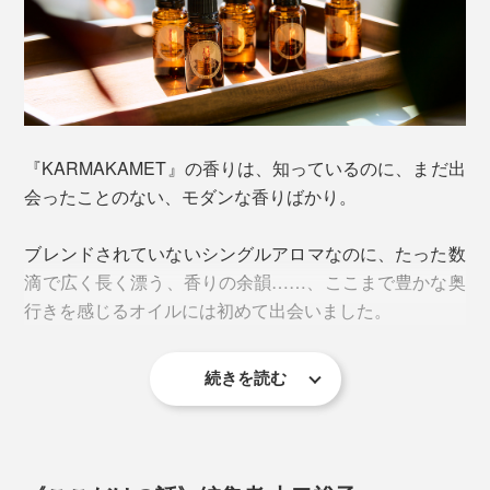
オーストリアの心理学者・アドラーや、フランスの哲学
者・アランが唱えた言葉のように、感情の流れに身を任
せていると、いつの間にかストレス（不機嫌な自分）に
支配されてしまうことに。
我慢することよりも、自分の意志でつくる“いい気分”の
『KARMAKAMET』の香りは、知っているのに、まだ出
積み重ねを大切に。
会ったことのない、モダンな香りばかり。
繊細で、複雑で、多幸感に満ち溢れた
ブレンドされていないシングルアロマなのに、たった数
『KARMAKAMET』の香りなら、“上機嫌な自分”へ還る
滴で広く長く漂う、香りの余韻……、ここまで豊かな奥
道標となるはずです。
行きを感じるオイルには初めて出会いました。
続きを読む
ここでご紹介するのは、ユニセックスで心地いいと感じ
る5つの香り。MONOCOスタッフ満場一致のおすすめで
す。