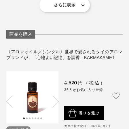
パッケージの高さ：4x4x9.5cm
さらに表示
の廊下が絶妙にいい香り！この体験も初めてです。
生産国：タイ
＜注意事項＞
写真右はルイボスティー
革やプラスチックの上に置くのは避けてください。
商品を購入
火気の近く、高温となる場所での使用・保管は避け
男性からも女性からも支持されている、珍しい「レッド
てください。
ティー」の香り。タイ旅行のお土産として、この香りを
直射日光、高温多湿、風通しの良い空間で使用した
《アロマオイル／シングル》世界で愛されるタイのアロマ
選ぶ人も多いのだとか。
ブランドが、「心地よい記憶」を調香｜KARMAKAMET
場合、使用期間は短くなります。
お肌への直接の使用はお控えください。誤って目に
「レッドティー」とは、南アフリカのセダルバーグ山脈
入った場合は、こすらずに十分に水で洗い流し、
の高原地帯でのみ生育するというルイボスの茶葉。赤く
異常があれば眼科医の手当てを受けてください。
4,620
円（税込）
色づき、ほのかな甘みを感じる、あの「ルイボスティ
本品は食べ物ではありません。ペットやお子様の誤
36人がお気に入り登録
ー」のことです。
飲にご注意ください
穏やかな甘さの奥に、シトラス系の爽やかさがほんのり
香りを選ぶ
顔を出す。微量のグリーン香を“おしろい”のようにふん
わり纏わせて、まろやかな茶葉の風味を表現していま
倉庫出荷予定日： 2026年8月7日
ラッピング可能