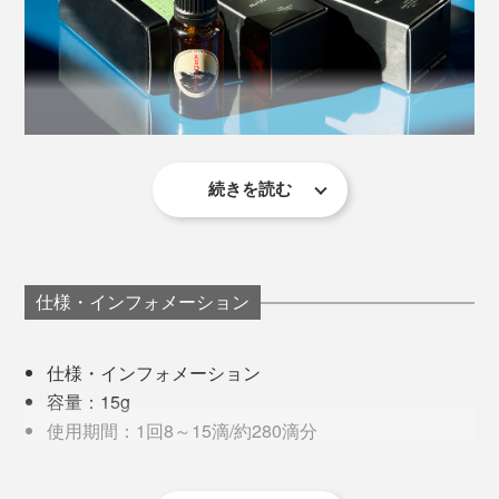
ユニセックスなモダンさが、インテリアバイヤーや香り
のプロなど、クリエイティブな職種の人にも好まれてい
るとか。MONOCO代表・柿山のイチオシでもありま
す。
これから集中してがんばりたい時、疲れやストレスを強
く感じる時におすすめ。気分をリフレッシュすることが
続きを読む
その製法はトップシークレット。由緒正しい調香師の家
できます。
系で、「THE REALM OF SCENTLOGIST」と呼ばれる
たった一人の研究者のみが受け継ぐ、独自のものだそう
です。
【レッドティー】
仕様・インフォメーション
さらに不思議なのは、複数のアロマオイルの香りがどの
仕様・インフォメーション
組み合わせで混ざり合っても、まとまるように調香され
容量：15g
ているということ。
使用期間：1回8～15滴/約280滴分
燃焼時間：約1～2時間
玄関で「ジャスミン」、リビングで「ホワイトティ
使用範囲の目安：10～15㎡
ー」、寝室で「バニラ」を香らせてみましたが、その間