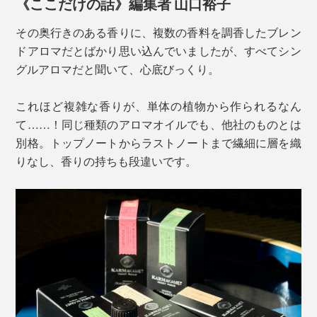
《ここだけの話》編集者 山口裕子
その奥行きのある香りに、複数の香料を調香したブレン
【バンブー】
ドアロマだとばかり思い込んでいましたが、すべてシン
グルアロマだと聞いて、心底びっくり。
これほど複雑な香りが、単体の植物から作られるなん
て……！同じ種類のアロマオイルでも、他社のものとは
別格。トップノートからラストノートまで繊細に層を織
りなし、香りの持ちも段違いです。
若草を刈り取った時のような清々しさに包まれる「バン
ブー」。甘さは控えめ、少しエスニックな趣もある、初
めて出会う香りです。