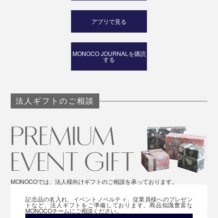
自社工房でおこなわれる手作業の抽出法は、門外不出の
アプリで見る
技術。ひとつの香りを複雑に、繊細に化学する調香は、
まさに“神業”です！
MONOCO JOURNALを購読
する
＞アロマオイルの楽しみ方はこちら
＞ブランドストーリーはこちら
法人ギフトのご相談
MONOCOでは、法人様向けギフトのご相談を承っております。
記念品の名入れ、イベントノベルティ、従業員様へのプレゼン
トなど、法人ギフトをご準備しております。商品知識豊富な
MONOCOチームにご相談ください。