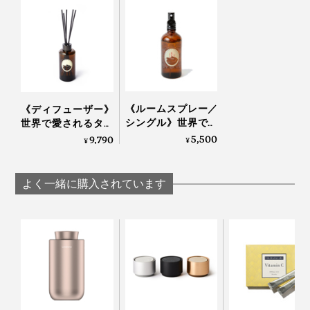
高級ホテルのエントランスに足を踏み入れた時の香りを
想起させる「ホワイトティー」。ゆったりと上品に、万
人を受け入れる懐の深さを感じます。
「ホワイトティー」とは中国茶のひとつで、針のような
《ルームスプレー／
《ディフューザー》
新芽だけを一芯一葉摘みした希少な茶葉。白銀の産毛を
シングル》世界で愛
世界で愛されるタイ
つけていることから「白茶（ホワイトティー）」と呼ば
されるタイのアロマ
のアロマブランド
5,500
9,790
¥
¥
ブランドが、「心地
が、「心地よい記
れ、その豊かな香りで中国皇帝に愛されたとか。
よい記憶」を調香｜
憶」を調香｜
KARMAKAMET
KARMAKAMET
よく一緒に購入されています
華やかな甘さの奥に茶葉が香り、ライチような香りがち
らり。陽だまりでティータイムを過ごすときのような、
懐かしくゆったりした気分を演出してくれます。
香らせる場所は、玄関やリビング、クローゼットなどが
おすすめ。服に香りを移して、香水がわりにするのも素
敵です。