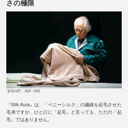
さの極限
シルクは、人間の皮膚の成分に近い18種類のアミノ酸構
造で、肌に刺激の少ない素材。
天然の調湿機能を持ち、綿の約1.5倍の吸湿性で湿気を
吸収し、外に放出。しっとりしているのにサラッと快
適、肌に吸いつくようななめらかさが特徴です。
“起毛の匠”、滝谷一夫氏
『Silk Aura』に使われているのは、シルクの中でも高品
『Silk Aura』は、「ペニーシルク」の繊維を起毛させた
質な「家蚕ペニーシルク」のみ。
毛布ですが、ひと口に「起毛」と言っても、ただの「起
毛」ではありません。
「ペニーシルク」の愛称は、その白さがイギリスのペニ