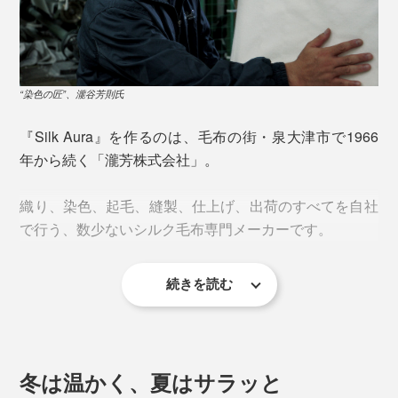
ます。
“染色の匠”、瀧谷芳則氏
『Silk Aura』を作るのは、毛布の街・泉大津市で1966
ロールブラシのような起毛針でブラッシングするごと
年から続く「瀧芳株式会社」。
に、毛足の密度・長さ・柔らかさが増し、約80〜100も
の緻密な工程を経て、肌ざわりは極限までなめらかに。
織り、染色、起毛、縫製、仕上げ、出荷のすべてを自社
毛布に命が吹き込まれます。
で行う、数少ないシルク毛布専門メーカーです。
同じシルクを使ったとしても、“起毛の匠”の手にかかる
続きを読む
と、仕上がりには歴然とした差が。
そのこだわりは、「起毛」のみならず、すべての工程
に。
冬は温かく、夏はサラッと
細く繊細なシルク糸で織り上げることができるのは、1