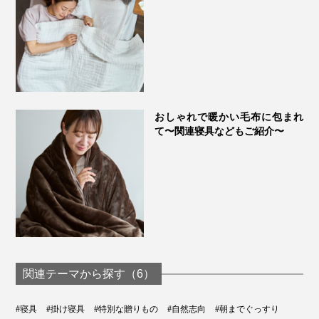
おしゃれで暖かい毛布に包まれ
て〜関連寝具などもご紹介〜
関連テーマから探す（6）
#寝具
#掛け寝具
#特別な贈りもの
#自然志向
#朝までぐっすり