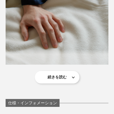
効率度外視で作られた、職人の矜持そのもの。5つ星ホ
テルのスイートルームでも味わえない贅沢の極みを、あ
なたの寝室で体感してください。
自宅で洗うとせっかくの起毛が損なわれてしまうので、
お手入れはクリーニング店へ。毛先に束感が出てきた
ら、洋服に使うようなブラシでブラッシングしてくださ
い。
カラーは、ピンクがかったベージュの「クラシックロー
ズ」、淡く高貴な紫の「ラベンダー」、無染色の「ピュ
続きを読む
アホワイト」の3色。
肌触りの第一印象だけでなく、寝心地も別格の心地よ
さ。一晩中、自然な温かさが続き、ムレることなくサラ
サラのままです。
仕様・インフォメーション
「温かさ」については、ウール100％のもの方が上のよ