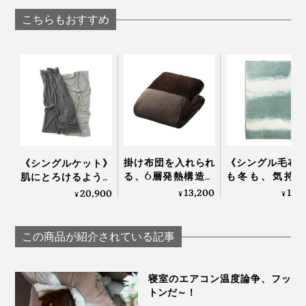
枕 ディーブレス
らしきしんぐ™
続く「シルク美
こちらもおすすめ
シートマスク」
WITH OR WITHO
掛け布団を入れられ
《シングル毛布
《シングルケット》
る、6層発熱構造の
も冬も、気持ち
肌にとろけるような
「オールインワン毛
い！綿毛布の自
柔らかさ…コットンだ
13,200
18,
20,900
¥
¥
¥
布」｜CRESCALORE
柔らかさ｜FLO
から一年中使える寝
OF LIGHT（LOO
落ちケット
SPOOL）
「GRAU」｜
この商品が紹介されている記事
LOOM&SPOOL
寝室のエアコン温度論争、フッ
トンだ～！