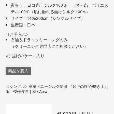
うですが、関東のマンション住まいでは、真冬でも
素材：［ヨコ糸］シルク100％、［タテ糸］ポリエス
『Silk Aura』＋羽毛布団で充分な温かさ。
テル100％（肌に触れる面はシルク 100%）
サイズ：140×200cm（シングルサイズ）
春は上にかける布団を薄くして。夏も、エアコンをかけ
生産国：日本
るなら『Silk Aura』1枚でちょうどいい。毛布は冬だけ
のものと思い込んでいましたが、『Silk Aura』は、もう
《お手入れ》
石油系ドライクリーニングのみ
1枚の皮膚のような感覚で一年中使えます。
（クリーニング専門店にご相談ください）
「将来寝たきりになったら、これを買おうかな」と思っ
長く快適に使える贈り物として、両親の誕生日祝い、引
※手提げのケース入り
たりもしましたが、やっぱり元の毛布には戻れない。
っ越し祝い、結婚祝いとしても最適。間違いなく感動し
てもらえるはずです！
商品を購入
「365日このとろけるような贅沢感が味わえるのであれ
ば、コスパ良し」「むしろ、これまで損してたのかも」
「早く買わなきゃ！」と脳内変換されてます（笑）
《シングル》家蚕ペニーシルク使用、“起毛の匠”が磨き上げ
る、傑作寝具｜Silk Aura
45,000
円（税込）