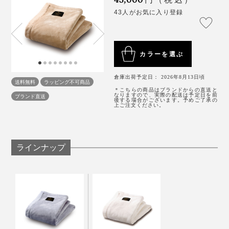
43人がお気に入り登録
カラーを選ぶ
倉庫出荷予定日： 2026年8月13日頃
送料無料
ラッピング不可商品
＊こちらの商品はブランドからの直送と
なりますので、実際の配送は予定日を前
ブランド直送
後する場合がございます。予めご了承の
上ご注文ください。
ラインナップ