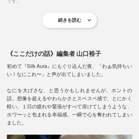
です。
起毛を繰り返してふわふわになった生地は、「額縁縫製
仕立て」に。別生地を使用してヘムに縫い付けるのでは
なく、四方すべてを同じ生地で折り返すことで、どこを
続きを読む
軽くてムレない『Silk Aura』一枚で過ごす夜は、快適そ
触っても天然シルクのなめらかさ。首元のチクチク感も
のもの。夏も、エアコンの冷えからボディを守ります。
ありません。
寒い季節は、『Silk Aura』の上に羽毛布団などをかけて
《ここだけの話》編集者 山口裕子
お休みください。羽毛布団と身体のスキマを埋めてく
れ、毛布が呼吸するように湿気を吸って放出し、気持ち
初めて『Silk Aura』にもぐり込んだ夜、「わぁ気持ちい
良く眠れます。
い！なにこれ〜」と声が出てしまいました。
なにを大げさな、と思うかもしれませんが、ホントの
話。想像を超えるやわらかさとスベスベ感で、とにかく
軽い。１日の疲れや緊張がすべて溶けてしまうような、
ホワ〜ッと包まれる幸福感。一瞬で心を奪われてしまい
ました。