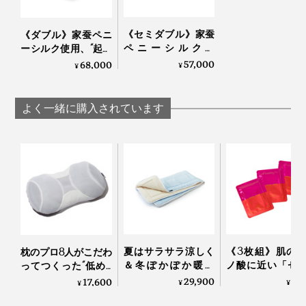
《セミダブル》家蚕
《ダブル》家蚕ペニ
ペニーシルク使
ーシルク使用、“起毛
用、“起毛の匠”が磨
の匠”が磨き上げる、
57,000
68,000
¥
¥
き上げる、傑作寝具
傑作寝具｜Silk Aura
｜Silk Aura
よく一緒に購入されています
夏はサラサラ涼しく
《3枚組》肌の
枕のプロ8人がこだわ
＆冬ぽかぽか暖か
ノ酸に近い「セ
ってつくった“低め3
い、敷くだけ「体圧
ン」たっぷり！“
センチ”の究極の枕｜
29,900
4,
17,600
¥
¥
¥
分散オールシーズン
ク由来の美容液”
PRO-８（プロハチ）
敷きパッド」｜すば
地よいしっとり