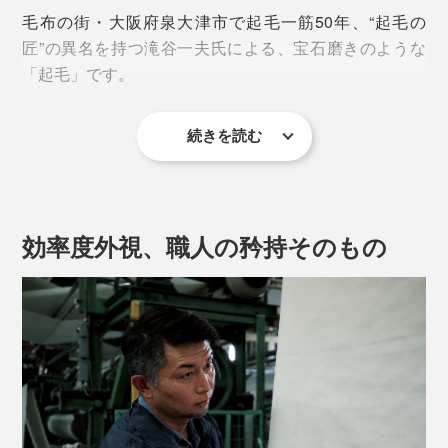
ー白銅貨に似ていることが由来。美しい光沢となめらか
毛布の街・大阪府泉大津市で起毛一筋50年、“起毛の
な手触りから、繊維の王様とも言われています。
匠”の異名を持つ滝谷一夫氏による、宝石磨きのような
「起毛」です。
続きを読む
“起毛の匠”がまず行うのは、その日の気温や湿度、シル
クの状態によって、起毛のスピード・回数・針のコンデ
ィションを見極めること。
効率度外視、職人の矜持そのもの
大量生産品は、同じ力・スピード・回数で機械まかせに
するところ、“起毛の匠”は回数を決めず、自らの手で確
かめながら、納得のいくまでひたすらに起毛とシャーリ
ング（毛先のカット）を繰り返すそう。
本品に使われているのは、高級スーツやコートにも使用
されるランクのシルク。繊維の長さやなめらかさなど、
さまざまな基準をクリアしたもののみを選りすぐってい