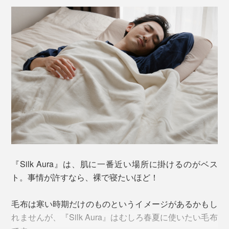
台の機械で1日当たり、たった8m（約3枚分）。
生地断面の比較
その日本屈指の技術力の高さは、ファッション界でも知
られ、欧米や国内の有名ファッションブランドから、コ
ート素材などの起毛の依頼が舞い込むほどだそうです。
シルクの繊維はそもそも空気を多く含むことのできる構
造ですが、ていねいに起毛することにより、さらにたく
『Silk Aura』は、肌に一番近い場所に掛けるのがベス
“織りの匠”、和田喜明氏
さんの空気を抱え込むことが可能に。
ト。事情が許すなら、裸で寝たいほど！
織り上がった生地は、水の力を使い、糸に負荷をかけ
熱伝導率が低く、夏は涼しくて冬は暖かい。しっとり肌
毛布は寒い時期だけのものというイメージがあるかもし
ず、じっくり時間をかけて染色。
に吸い付くようでいて、サラッとした感触。「毛布」を
れませんが、『Silk Aura』はむしろ春夏に使いたい毛布
超えた、傑作寝具です。