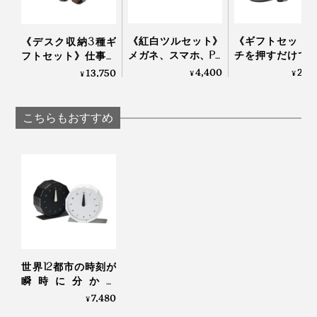
でも、それは1本1本すべてが、それぞれの一生を生き抜
いてきた証で、私たち一人ひとりの人生と同じなので、
《紅白ツルセット》
《ギフトセット
《デスク収納3種ギ
メガネ、スマホ、PC
チを押すだけで
フトセット》仕事の
大事にしたい。
画面をピカピカにす
かにスイッチO
道具を整理整頓！木
4,400
24,
13,750
¥
¥
¥
る、形状記憶の“布オ
水なし・コード
の温かみにデスク
だから、それぞれの杉の個性を活かすために、ひとつの
リガミ”｜Peti Peto プ
で使える「アロ
も、心も、ととのう
チペット
ィフューザー本
時計は、1本の木から、すべてつくり上げるようにして
｜M.SCOOP
こちらもおすすめ
エッセンシャル
います」（實松さん）
ル」｜WEEK EN
AROMA DIFFUSER 
世界12都市の時刻が
瞬時に分かる
「World Clock」|
7,480
¥
MASAFUMI ISHIKAWA