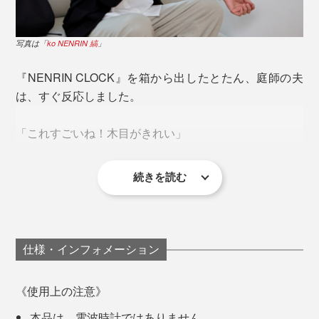
写真は「ko NENRIN 波紋」
「年輪時計」から20年後にできた「ko NENRIN」
現代なら、還暦や米寿、金婚式や結婚のお祝い、定年退
写真は「
ko NENRIN 縞
」
職祝い、企業の周年記念に、ぴったりです。
続いて、人気の『M.SCOOP』シリーズを始めとする、
『NENRIN CLOCK』を箱から出したとたん、庭師の夫
木工商品をつくり出していった實松さんでしたが、
ご希望の方には、時計裏側のプレートに、無料で60字ま
は、すぐ反応しました。
でのオリジナルメッセージを、こんなふうに刻印できま
「2015年、パリの展示会に出展した時、海外のバイヤ
す（メッセージのお申込み方法は、商品説明下部の《オ
「これすごいね！木目がきれい」
ーから問われて、衝撃を受けました。
リジナルメッセージの刻印について》をご覧ください）
なぜ、日本の木でつくらないの？
続きを読む
「これからも二人なかよく長生きしてね」
「どうやってつくるんだろう。こんな模様、見たことな
日本には、木がないの？
い」
「長い間お勤めおつかれさまでした。これからも幸せな
日本の木工は、アメリカ産を始め、価格も量も質も安定
人生を送ってください」
仕事で、木製の柵をつくったりしている夫から、木工の
仕様・インフォメーション
している外材を使うことが当たり前でした。
むずかしさは、よく聞きますが、国産材をそろえるだけ
「結婚おめでとう！末永くお幸せに 〇〇より」
でも、大変なこと。
でも、なぜ、わざわざアメリカの木を輸入して、日本で
《使用上の注意》
つくった製品を、パリへ持ってきているのか。
「創立100周年 株式会社〇〇〇 令和6年1月吉日」
本品は、電波時計ではありません。
さらに、木目から、ほかにはない、寄せ木の模様を組み