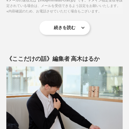
す。
定されている場合は、メールを受信できるよう設定をお願いいたします。
※内容確認のため、お電話させていただく場合もございます。
でも、やっぱり、自分たちの仕事を、まわりに知っても
本品「ko NENRIN 波紋」は、途切れることのない
らいたいし、買ってくれた人の顔や声を知りたい」
「波」がモチーフ。「いつまでも穏やかな暮しが続くよ
続きを読む
うに」という願いが込められた、古来からの吉祥文様
その思いから、自社でのものづくりをスタート。1998
2. フォーム入力後、再度メールにて、文字とレイアウト
「青海波」を表しています。
年、最初の商品は、丸太を切った断面を、そのまま活か
のご確認をさせていただきますので必ずご返信くださ
した「年輪時計」でした。
い。文字・レイアウトは修正も可能です。ただ、レイア
《ここだけの話》編集者 高木はるか
ウト確定後はキャンセル・変更はできません。
3. レイアウト確定後、製作に入ります。発送までの目安
は、約2週間ですが、正式なお届け日時は、メールにて
お知らせ致します。