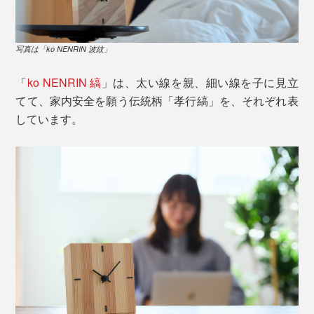
写真は「ko NENRIN 波紋」
「
ko NENRIN 縞
」は、太い線を親、細い線を子に見立
てて、家内安全を願う伝統柄「孝行縞」を、それぞれ表
しています。