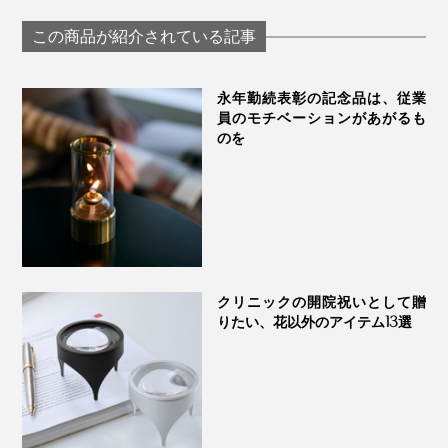
.Design
この商品が紹介されている記事
裏面プレートには、ギフトを贈る相手へ、想いが伝わる吉祥文様の解説を
永年勤続表彰の記念品は、従業
この世にひとつだけの『NENRIN CLOCK』、あなたの
員のモチベーションがあがるも
大切な人の節目に、ぜひ贈ってください。
のを
クリニックの開院祝いとして贈
りたい、花以外のアイテム13選