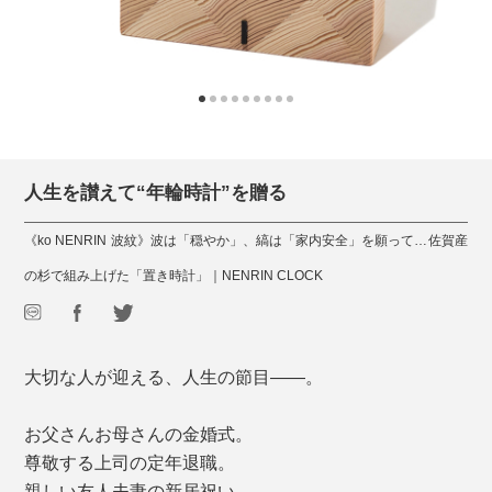
人生を讃えて“年輪時計”を贈る
《ko NENRIN 波紋》波は「穏やか」、縞は「家内安全」を願って…佐賀産
の杉で組み上げた「置き時計」｜NENRIN CLOCK
大切な人が迎える、人生の節目――。
お父さんお母さんの金婚式。
尊敬する上司の定年退職。
親しい友人夫妻の新居祝い。