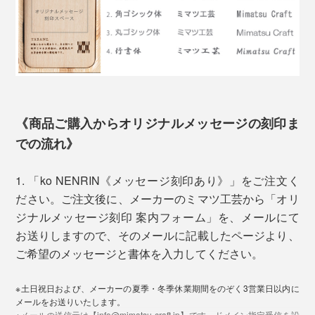
「ko NENRIN」の模様は、古来から縁起がいいとされ
る「吉祥文様」。「波紋」と「縞」の2種類です。
《商品ご購入からオリジナルメッセージの刻印ま
での流れ》
1. 「ko NENRIN《メッセージ刻印あり》」をご注文く
ミマツ工芸の2代目社長、實松英樹（さねまつ・ひでき）さん
ださい。ご注文後に、メーカーのミマツ工芸から「オリ
ジナルメッセージ刻印 案内フォーム」を、メールにて
「家具のパーツは売れていたけれど、私たちは、タンス
お送りしますので、そのメールに記載したページより、
やテーブルを買ったお客さんの顔を知りません。
ご希望のメッセージと書体を入力してください。
写真左は「ko NENRIN 波紋」、右は「
ko NENRIN 縞
」
そして、この地域に木工所は多いけれど、おたがい、何
※土日祝日および、メーカーの夏季・冬季休業期間をのぞく3営業日以内に
をつくっているかを知りません。それがずっと普通でし
贈る相手を想って、模様にこめられた願いから選べま
メールをお送りいたします。
た。
※メールの送信元は【info@mimatsu-craft.jp】です。ドメイン指定受信を設