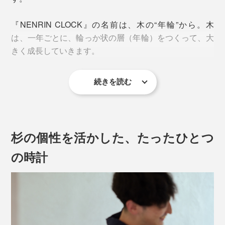
『NENRIN CLOCK』の名前は、木の“年輪”から。木
は、一年ごとに、輪っか状の層（年輪）をつくって、大
きく成長していきます。
続きを読む
それぞれの木が、一年にひとつ、輪を刻んできた美しい
年輪は、楽しい時も、大変な時も、一日一日を歩んでき
た、私たちの人生のよう。
杉の個性を活かした、たったひとつ
あなたの大切な人が歩んできた“これまで”を讃えて、“こ
の時計
れから”の幸せを願う贈り物に、『NENRIN CLOCK』
は、きっとふさわしいでしょう。
デスクやベッドサイドに置きやすいサイズの置き時計、
「ko NENRIN」が、新たに登場です。