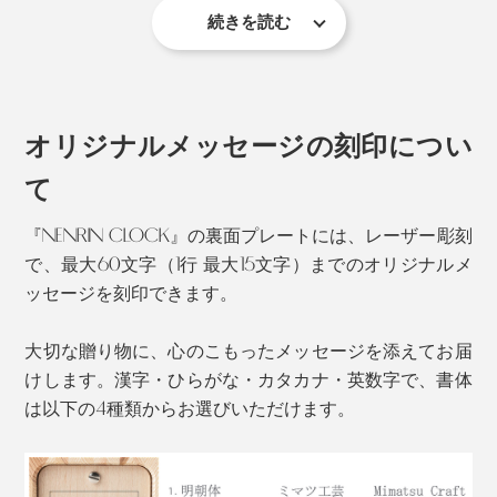
杉の木は、年輪の真ん中周辺（芯材）は赤く、周り（辺
続きを読む
材）は白い特徴があります。
この地域は、昔から木工が盛んで、ミマツ工芸も、婚礼
用のタンスやテーブルといった、家具のパーツを専門
に、ずっとつくってきました。
オリジナルメッセージの刻印につい
ミマツ工芸の2代目社長、實松英樹（さねまつ・ひで
て
き）さんは、職人として、腕を磨いていましたが、ある
『NENRIN CLOCK』の裏面プレートには、レーザー彫刻
思いを抱えていました。
で、最大60文字（1行 最大15文字）までのオリジナルメ
ッセージを刻印できます。
大切な贈り物に、心のこもったメッセージを添えてお届
けします。漢字・ひらがな・カタカナ・英数字で、書体
は以下の4種類からお選びいただけます。
杉本来の色合いである、赤い芯材と白い辺材のグラデー
ションを、職人たちが、巧みに組み上げた模様は、なん
とも美しい。