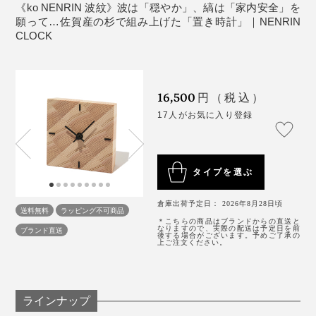
《ko NENRIN 波紋》波は「穏やか」、縞は「家内安全」を
願って…佐賀産の杉で組み上げた「置き時計」｜NENRIN
「ko NENRIN 波紋」は、タテ・ヨコ約12.4cmの正方形
杉が育ってきた歴史に、「年輪時計」から『NENRIN
CLOCK
で、デスクやベッドサイドに置きやすいサイズです。
写真は『NENRIN』の
ティッシュケース
と、『NENRIN CLOCK』の
CLOCK』へ育った歴史も重なって、これが時計である
「
YAGASURI（矢絣）
」。
ことの意義を、あらためて感じました。まさに、節目に
贈りたいギフトです。
外材が中心だった業界で、木目や色、乾燥具合、加工の
16,500
円（税込）
精度といった、質のそろった国産材、しかも、県内産を
17人がお気に入り登録
木目のそろった美しさは、まるで、小さな絵画のよう。
探すのは、簡単ではありませんでした。
リビングのコーナーや、ベッドサイド、玄関、ダイニン
「探しては切って、探しては切ってのくり返し。木が見
タイプを選ぶ
グ、いろんな場所に置いてみましたが、どこでも品のよ
つかってからも、いまの『NENRIN』シリーズの伝統柄
いアクセントになって、空間が引き立ちました。
にたどり着くまでに、幅や角度を、何度も試行錯誤し
倉庫出荷予定日： 2026年8月28日頃
送料無料
ラッピング不可商品
て、やっとできあがりました」（實松さん）
＊こちらの商品はブランドからの直送と
なりますので、実際の配送は予定日を前
ブランド直送
1分単位の正確な時間は読みとれませんが（笑）、イン
後する場合がございます。予めご了承の
上ご注文ください。
テリアとして、目も心も楽しめる時計です。
幸せを祈る『NENRIN CLOCK』は、家族や親しい友
写真は「ko NENRIN 波紋」
人、会社や長年の取引先といった、大切な人たちへの贈
り物に、選ばれ続けています。
ラインナップ