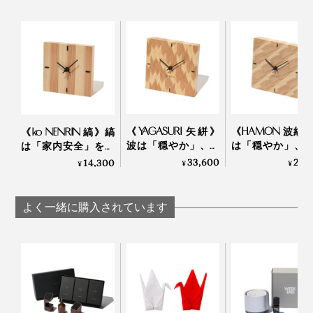
《YAGASURI 矢絣》
《HAMON 波紋
《ko NENRIN 縞》縞
波は「穏やか」、矢
は「穏やか」、
は「家内安全」を、
羽は「繁栄」を願っ
は「繁栄」を願っ
波は「穏やか」を願
33,600
26,
14,300
¥
¥
¥
て…佐賀産の杉で組み
佐賀産の杉で組
って…佐賀産の杉で組
上げた「壁掛け／置
げた「壁掛け／
み上げた「置き時
写真上は『NENRIN CLOCK』の「
YAGASURI（矢絣）
」。同じ矢絣柄で
大切な人への贈り物にふさわしい『NENRIN CLOCK』は、すべてギフトボックス
き時計」｜NENRIN
時計」｜NENR
計」｜NENRIN
よく一緒に購入されています
『NENRIN』シリーズの
ティッシュケース
もある
入りです。写真は、「ko NENRIN 波紋」
CLOCK
CLOCK
CLOCK
それから、もう一つ、お気に入りポイントは「香り」。
「私たちの人生が、一人ひとり違うように、杉の木もさ
時計を手にすると、木のよい香りがフワッと漂うので、
まざまです。切ってみると、例えば、真ん中の芯材は、
ぜひこの香りも楽しんでください。
赤みがかったものから、茶色、黒っぽいものまであった
り、色もサイズもバラバラ。