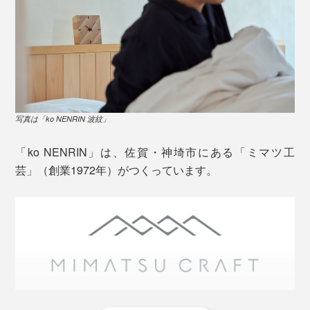
写真は「ko NENRIN 波紋」
「ko NENRIN」は、佐賀・神埼市にある「ミマツ工
芸」（創業1972年）がつくっています。
写真は「ko NENRIN 波紋」
『NENRIN』の家具シリーズや、『M.SCOOP』でおな
じみのミマツ工芸が、地元・佐賀で採れた樹齢30～50
年の杉を、選び抜いてつくっています。