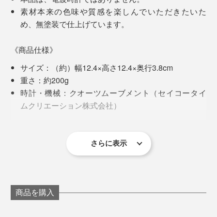
素材本来の色味や質感を楽しんでいただきたいた
上げるなんて、途方もない技術です。
もう一度、自分のものづくりを、問い直すきっかけにな
め、無塗装で仕上げています。
りました」
最初は、丸太を切ったままだった「年輪時計」が、20年
経って、これほど洗練された『NENRIN CLOCK』に生
《商品仕様》
その答えが、2018年、地元・佐賀の杉でつくった
まれ変わるとは！
サイズ：（約）幅12.4×高さ12.4×奥行3.8cm
『NENRIN』シリーズです。
重さ：約200g
時計・機械：クオーツムーブメント（セイコータイ
ムクリエーション株式会社）
電源：単3電池1本（付属）
材質：国産杉（無塗装）
製造国：日本
さらに表示
裏面プレートのオリジナルメッセージ例。プレート下部には、吉祥文様の解説入
※本品は木目の具合で、サイズに数ミリ単位で個体差が
り
出ることがありますので、ご了承ください
想いのこもった「ko NENRIN」の時計。目をひくデザ
商品を購入
インながら、リビング、寝室、ダイニング、和室……ど
んな空間にも、自然と溶け込みます。
写真は「ko NENRIN 波紋」