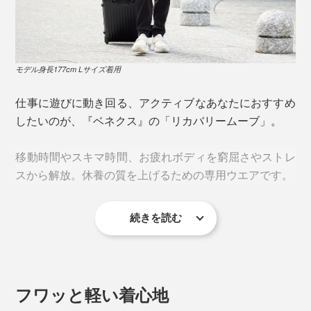
モデル身長177cm Lサイズ着用
仕事に遊びに動き回る、アクティブなあなたにおすすめ
したいのが、『ベネクス』の「リカバリームーブ」。
移動時間やスキマ時間、お疲れボディを窮屈さやストレ
スから解放。休養の質を上げるための専用ウエアです。
続きを読む
上質な休養をサポートしてくれるのは、『VENEX』オ
リジナル開発の特殊素材「PHT（Platinum Harmonized
Technology）繊維」。
フワッと軽い着心地