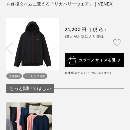
試す前はかなり消極的だったのに、180度印象が転換。
を修復タイムに変える「リカバリーウエア」｜VENEX
ただ、柿山は肌にピッタリするものが苦手で、タイツは
夜中に脱いでしまったそう。このあたりはかなり個人差
があり、そのほか試してもらった人からはタイツが窮屈
24,200
円（税込）
という感想は出ませんでした。
30人がお気に入り登録
私はむしろタイツが特にお気に入り。年齢とともに筋肉
が減ってきたせいか、寝る時に太ももやふくらはぎあた
りがスースー冷えるのですが、『VENEX』のタイツの
カラー／サイズを選ぶ
おかげで、ほかほか。こんなに薄い生地なのに不思議で
倉庫出荷予定日： 2026年8月7日
す。
送料無料
ラッピング可能
もっと聞いてほしい