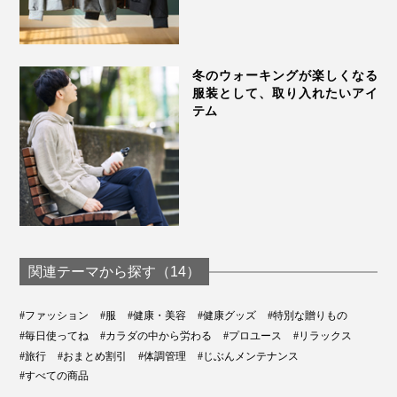
冬のウォーキングが楽しくなる
服装として、取り入れたいアイ
テム
関連テーマから探す（14）
#ファッション
#服
#健康・美容
#健康グッズ
#特別な贈りもの
#毎日使ってね
#カラダの中から労わる
#プロユース
#リラックス
#旅行
#おまとめ割引
#体調管理
#じぶんメンテナンス
#すべての商品