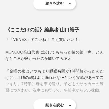
続きを読む
《ここだけの話》編集者 山口裕子
「『VENEX』すごいね！ 早く買いたい！」
MONOCO柿山代表に試してもらった後の第一声。どん
なところが良かったのか聞いてみると、
「金曜の夜はいつもより睡眠時間が1時間短かったんだ
けど、土曜の朝はよく眠れたな〜という実感があってス
写真左／総合格闘家の所英男（ところひでお）さん 右／ライフセーバーの堀部
ッキリ。7時半に母を車で送り、子どものサッカーの練
結里花（ほりべゆりか）さん ※VENEXカタログ掲載のイメージ画像
習につきあい、洗車にも行って、午前中からフル稼働。
逆に、着用を避けたいのが、仕事・勉強・スポーツな
ど、頭や体を働かせたい時。特に、車の運転では眠気を
続きを読む
感じる場合がありますので、ご注意ください。
いつも週末の朝はボ〜ッとしてなかなか動き出せないん