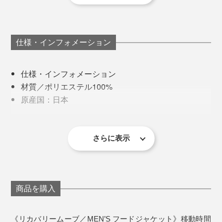
だけど、これを着て寝た翌朝は起きた瞬間から軽快。朝
『VENEX』ブランドストーリーはこちら＞
からハイテンションで頭も良く回るから、溜まってたタ
スクもするっとこなせたし。 寝る時に着るモノって大
仕様・インフォメーション
『VENEX』シリーズ一覧はこちら＞
切なんだなぁ」
仕様・インフォメーション
材質／ポリエステル100%
原産国：日本
仕様：シングルファスナー、ポケット左右各１、フ
ァスナー付ポケット１
さらに表示
《サイズ表》単位 cm
※１〜2cmの誤差は予めご了承ください。
商品を購入
《リカバリームーブ／MEN’S フードジャケット》移動時間