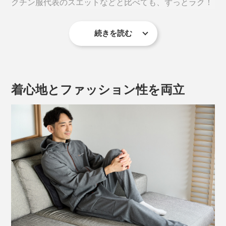
クチン服代表のスエットなどと比べても、ずっとラク！
続きを読む
素材には、「リチャージ＋」や「スタンダードドライ
＋」と同じPHT繊維を使用。
“リカバリー効果”はそのままに、段ボールの断面のよう
着心地とファッション性を両立
な三重構造に編み立て。縦横斜め、どの方向にも伸縮す
るストレッチ性があり、締めつけ感はありません。
肌ざわりはサラッとなめらかで、モチッとした感触。ほ
どよい厚みでハリ感もあるため、ボディラインを拾いに
くく、フードもクタッとしません。
着るとほんのりとした温かさを感じますが、吸水性が高
く、乾きやすいポリエステル繊維が使われているので、
ムレにくく快適です。