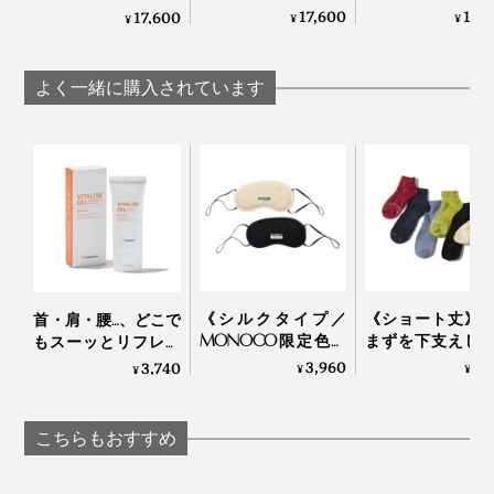
LADY’S ワイドパン
ラージャケット
MEN’S ジョガーパン
17,600
19,
17,600
¥
¥
¥
ツ》移動時間を修復
動時間を修復タ
ツ》移動時間に血行
タイムに変えるリカ
に変える「リカ
促進、疲れ・コリを
バリーウエア」｜
ーウエア」｜VENE
改善する「リカバリ
よく一緒に購入されています
VENEX
ーウエア」｜VENEX
《シルクタイプ／
《ショート丈》
首・肩・腰…、どこで
MONOCO限定色》
まずを下支えし
もスーッとリフレッ
働きすぎの目は温め
足底筋をサポー
シュする「バイタラ
3,960
1,
3,740
¥
¥
¥
て“ホンワカ幸せ”。
る「疲れしらず
イズゲル」｜VENEX
一晩中着けてもラク
つした®」｜エ
な「アイマスク」|
レッグ
こちらもおすすめ
IONDOCTOR