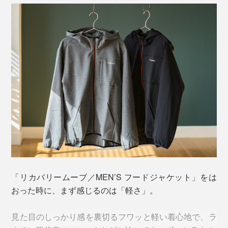
この繊維が発する微弱な電磁波（遠赤外線）が皮膚の感
受センサーに作用。
↓
血行を促進
↓
質の高い休養、睡眠をサポートするという仕組み
本品「MEN’S フードジャケット」は、「一般医療機／
MEN’S ジョガーパンツ」と同じ、「PHT繊維」を使用
した素材を使っています。
「PHT繊維」について、詳しくはこちら＞
「リカバリームーブ／MEN’S フードジャケット」をは
おった時に、まず感じるのは「軽さ」。
見た目のしっかり感を裏切るフワッと軽い着心地で、ラ