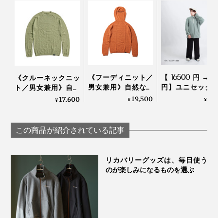
《フーディニット／
【16500円→98
《クルーネックニッ
男女兼用》自然な調
円】ユニセック
ト／男女兼用》自然
湿・調温・防臭、フ
着られる、ハー
な調湿・調温・防
19,500
9,
17,600
¥
¥
¥
リーな履き心地の
ップの「フリー
臭、フリーな履き心
「WUNDER WEAR
ャケット」
地の「WUNDER
シームレスフーデ
TARROW×SOCIAL
WEAR シームレス ク
この商品が紹介されている記事
ィ」｜BRING
APARTMENT
ルーネック」｜
BRING
リカバリーグッズは、毎日使う
のが楽しみになるものを選ぶ