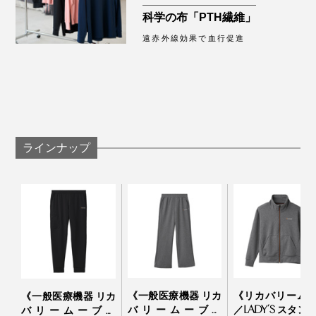
科学の布「PTH繊維」
遠赤外線効果で血行促進
昨日はエレベーターのないビルの3階にあるスタジオで
撮影。重い荷物を持って何往復も階段の上り下りをし、
筋肉痛を覚悟していましたが、今朝起きてみるといつも
ラインナップ
よりダルさもなく、スッキリしていました。
安い買い物ではないと思いますが、その日の疲れを持ち
越さずに済むことを思えば、投資価値は絶大。もう手放
せません！
《一般医療機器 リカ
《リカバリーム
《一般医療機器 リカ
バリームーブ／
／LADY’S スタン
バリームーブ／