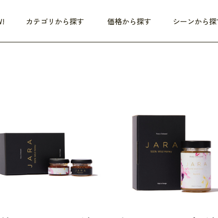
!
カテゴリから探す
価格から探す
シーンから探
つめた〜い夏、どうぞ！
HEALTHY
家電
HOME
ファッション
- 3,000円
3,000円 - 5,000円
5,000円 - 10,000円
OP10
すべて
すべて
すべて
すべて
す
朝までぐっすり
リビング家電
居心地のいい空間
服
ひ
商品 (新着順)
本気で休む
キッチン家電
家事ルンルン
バッグ
ほ
覧
いつも清潔
美容・健康家電
食いしん坊クラブ
靴・靴下
や
じぶんメンテナンス
オーディオ家電
料理と団らん
レイングッズ
仕
め割引
おうちエクササイズ
ファッション／小物
レット
の他
日用品
健康・美容
すべて
すべて