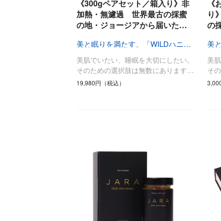
《300gペアセット／箱入り》非
《
調理家電
加熱・無濾過 世界最古の採蜜
り
の地・ジョージアから届いた…
の
調理器具
食器
美と眠りを満たす、「WILDハニー」
タオル・ふきん
美肌でいたい、睡眠を大切にしたい。
美
キッチン雑貨
そのための選択肢は無数にあります…
そ
19,980円（税込）
3,0