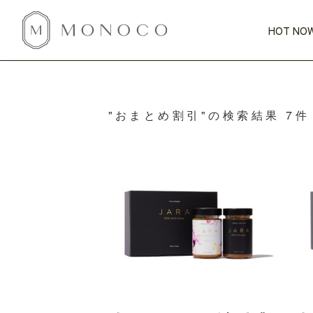
HOT NOW
新商品
CATEGORY
PRICE
SCENE
HOT NOW!
GIFTS
インテリア
"おまとめ割引"の検索結果 7件
1,000円未満
1,000円 
今週のT
カテゴリから探す
価格から探す
シーンから探す
すべて
すべて
特別な贈りもの
家具
すべての
会話が弾む
収納
特集一
気のきく手土産
照明
毎日使ってね
インテリア雑貨
おまと
ベランダ・庭
アウト
インテリア／そ
キッチン
すべて