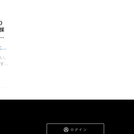
し》
採
…
美と眠りを満たす、「WILDハニー」
い。
す…
ログイン