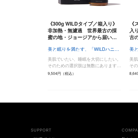
《300g WILDタイプ／箱入り》
《
非加熱・無濾過 世界最古の採
入
蜜の地・ジョージアから届い…
古
美と眠りを満たす、「WILDハニー」
美肌でいたい、睡眠を大切にしたい。
美
そのための選択肢は無数にあります…
そ
9,504円（税込）
8,6
SUPPORT
COMPA