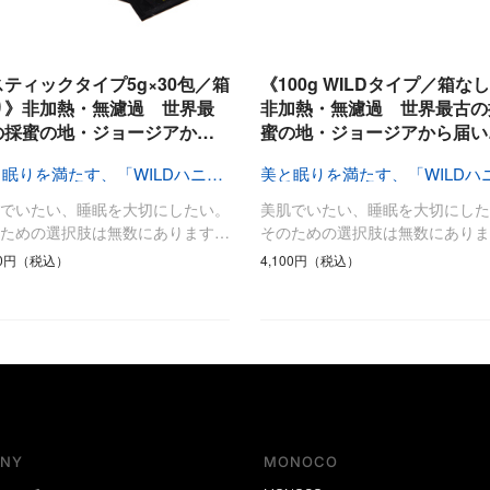
スティックタイプ5g×30包／箱
《100g WILDタイプ／箱な
り》非加熱・無濾過 世界最
非加熱・無濾過 世界最古の
の採蜜の地・ジョージアか…
蜜の地・ジョージアから届い
美と眠りを満たす、「WILDハニー」
肌でいたい、睡眠を大切にしたい。
美肌でいたい、睡眠を大切にした
のための選択肢は無数にあります…
そのための選択肢は無数にありま
40円（税込）
4,100円（税込）
NY
MONOCO