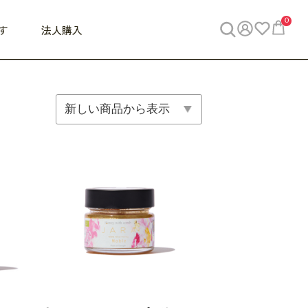
0
す
法人購入
WORK
ビジネス
ENJOY
寝具
10,000円 - 30,000円
30,000円以上
べて
すべて
すべて
すべて
らめきデスク
PC・スマホ関連
お出かけスパイス
敷き寝具
っと一息ふぅ
椅子・クッション
思い出トラベル
掛け寝具
っぱり清潔感
収納
外で過ごすって最高
パジャマ
事へGO
ビジネス／小物
好き・・にどっぷり
枕・小物
食料品
旅行・遊び
すべて
すべて