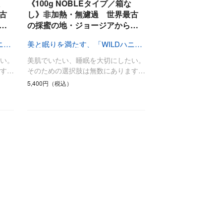
最後のひと口までキンキン
《100g NOBLEタイプ／箱な
ドリンク
旅行
古
し》非加熱・無濾過 世界最古
…
の採蜜の地・ジョージアから…
フード
アウトドア
旅行遊び／その他
美と眠りを満たす、「WILDハニー」
美と眠りを満たす、「WILDハニー」
い。
美肌でいたい、睡眠を大切にしたい。
す…
そのための選択肢は無数にあります…
5,400円（税込）