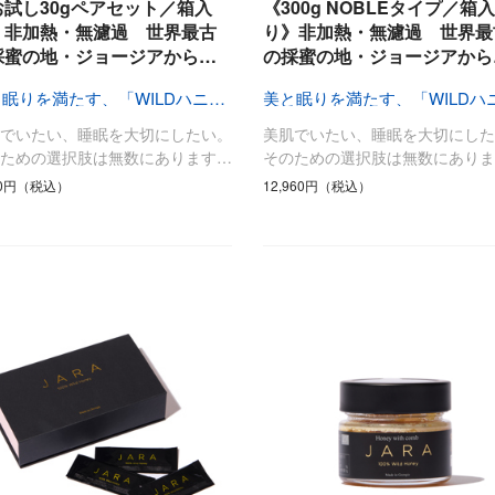
ひんやり今治タオル、生き返る〜
お試し30gペアセット／箱入
《300g NOBLEタイプ／箱入
掃除・洗濯
肌・髪ケア
》非加熱・無濾過 世界最古
り》非加熱・無濾過 世界最
採蜜の地・ジョージアから…
の採蜜の地・ジョージアから
タオル
バスグッズ
スリッパ
ひんやりグッズ
美と眠りを満たす、「WILDハニー」
防災用品
あったかグッズ
肌でいたい、睡眠を大切にしたい。
美肌でいたい、睡眠を大切にした
水筒
健康グッズ
のための選択肢は無数にあります…
そのための選択肢は無数にありま
日用品／その他
オーラルケア
00円（税込）
12,960円（税込）