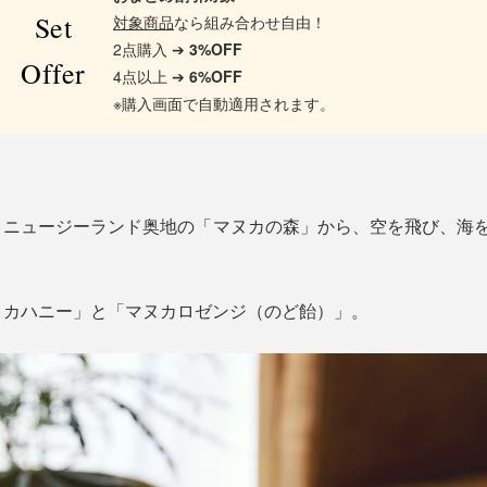
Set
対象商品
なら組み合わせ自由！
2点購入 ➔
3%OFF
Offer
4点以上 ➔
6%OFF
※購入画面で自動適用されます。
ニュージーランド奥地の「マヌカの森」から、空を飛び、海を
ヌカハニー」と「マヌカロゼンジ（のど飴）」。