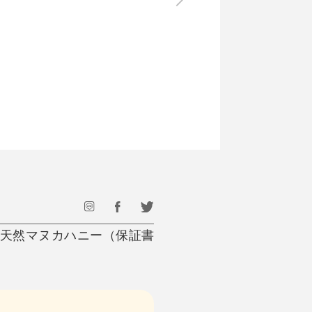
最後のひと口までキンキン
ドリンク
旅行
フード
アウトドア
旅行遊び／その他
％天然マヌカハニー（保証書