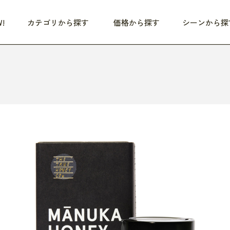
!
カテゴリから探す
価格から探す
シーンから探
つめた〜い夏、どうぞ！
HEALTHY
家電
HOME
ファッション
- 3,000円
3,000円 - 5,000円
5,000円 - 10,000円
OP10
すべて
すべて
すべて
すべて
す
朝までぐっすり
リビング家電
居心地のいい空間
服
ひ
商品 (新着順)
本気で休む
キッチン家電
家事ルンルン
バッグ
ほ
覧
いつも清潔
美容・健康家電
食いしん坊クラブ
靴・靴下
や
じぶんメンテナンス
オーディオ家電
料理と団らん
レイングッズ
仕
め割引
おうちエクササイズ
ファッション／小物
レット
の他
日用品
健康・美容
すべて
すべて