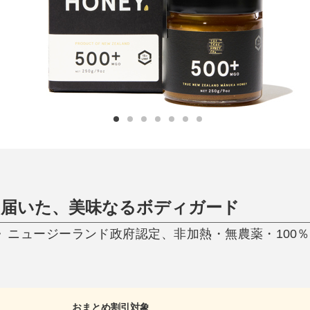
ひんやり今治タオル、生き返る〜
掃除・洗濯
肌・髪ケア
タオル
バスグッズ
スリッパ
ひんやりグッズ
防災用品
あったかグッズ
水筒
健康グッズ
日用品／その他
オーラルケア
ら届いた、美味なるボディガード
0+》ニュージーランド政府認定、非加熱・無農薬・100
おまとめ割引対象