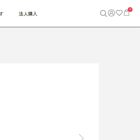
0
す
法人購入
WORK
ビジネス
ENJOY
寝具
10,000円 - 30,000円
30,000円以上
べて
すべて
すべて
すべて
らめきデスク
PC・スマホ関連
お出かけスパイス
敷き寝具
っと一息ふぅ
椅子・クッション
思い出トラベル
掛け寝具
っぱり清潔感
収納
外で過ごすって最高
パジャマ
事へGO
ビジネス／小物
好き・・にどっぷり
枕・小物
食料品
旅行・遊び
すべて
すべて