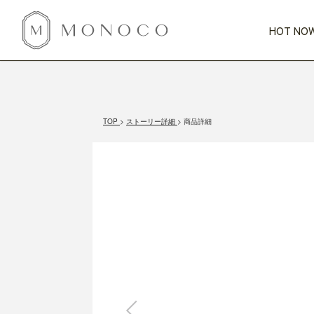
HOT NOW
新商品
CATEGORY
PRICE
SCENE
HOT NOW!
GIFTS
インテリア
1,000円未満
1,000円 
TOP
ストーリー詳細
商品詳細
今週のT
カテゴリから探す
価格から探す
シーンから探す
すべて
すべて
特別な贈りもの
家具
すべての
会話が弾む
収納
特集一
気のきく手土産
照明
毎日使ってね
インテリア雑貨
おまと
ベランダ・庭
アウト
インテリア／そ
キッチン
すべて