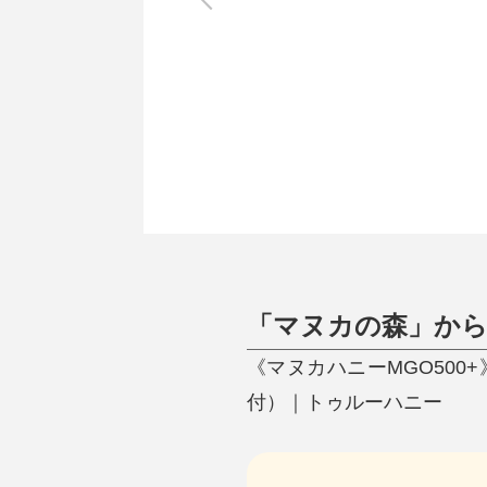
調理家電
調理器具
食器
タオル・ふきん
キッチン雑貨
「マヌカの森」か
《マヌカハニーMGO50
付）｜トゥルーハニー