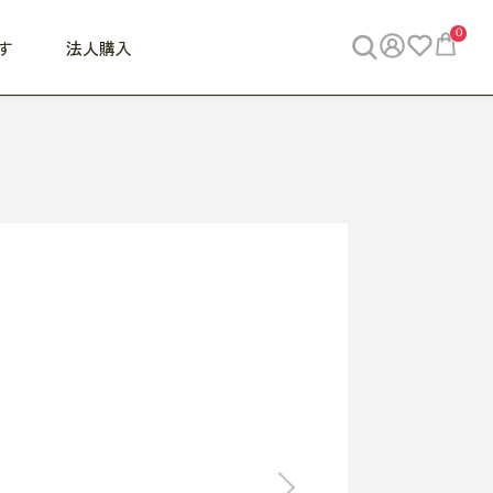
0
す
法人購入
WORK
ビジネス
ENJOY
寝具
10,000円 - 30,000円
30,000円以上
べて
すべて
すべて
すべて
らめきデスク
PC・スマホ関連
お出かけスパイス
敷き寝具
っと一息ふぅ
椅子・クッション
思い出トラベル
掛け寝具
っぱり清潔感
収納
外で過ごすって最高
パジャマ
事へGO
ビジネス／小物
好き・・にどっぷり
枕・小物
食料品
旅行・遊び
すべて
すべて