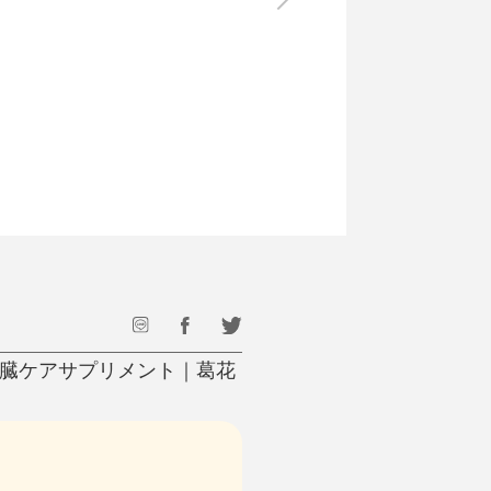
最後のひと口までキンキン
ドリンク
旅行
フード
アウトドア
旅行遊び／その他
肝臓ケアサプリメント｜葛花