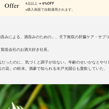
4点以上 ➔
6%OFF
Offer
※購入画面で自動適用されます。
酒呑みによる、酒呑みのための」、天下無双の肝臓ケア・サプ
ト製造会社のお酒大好き社長。
気だったのに、気づくと調子が出ない。年齢のせいかなとやり
葛の花」の粉末。酒豪で知られる水戸光圀公も愛飲していた、