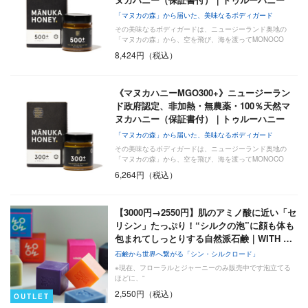
「マヌカの森」から届いた、美味なるボディガード
その美味なるボディガードは、ニュージーランド奥地の
「マヌカの森」から、空を飛び、海を渡ってMONOCO
に…
8,424円（税込）
《マヌカハニーMGO300+》ニュージーラン
ド政府認定、非加熱・無農薬・100％天然マ
ヌカハニー（保証書付）｜トゥルーハニー
「マヌカの森」から届いた、美味なるボディガード
その美味なるボディガードは、ニュージーランド奥地の
「マヌカの森」から、空を飛び、海を渡ってMONOCO
に…
6,264円（税込）
【3000円→2550円】肌のアミノ酸に近い「セ
リシン」たっぷり！“シルクの泡”に顔も体も
包まれてしっとりする自然派石鹸｜WITH …
石鹸から世界へ繋がる「シン・シルクロード」
※現在、フローラルとジャーニーのみ販売中です泡立てる
ほどに、“
2,550円（税込）
OUTLET