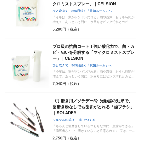
クロミストスプレー」｜CELSION
ひと吹きで、365日続く「抗菌ルーム」へ
「今年は、家がドンドン汚れる」雨や湿気、おうち時間が
増えて、あっという間に、水回りはピンク汚れとカビ、…
5,280円（税込）
プロ級の抗菌コート！強い酸化力で、菌・カ
ビ・匂いを分解する「マイクロミストスプレ
ー」｜CELSION
ひと吹きで、365日続く「抗菌ルーム」へ
「今年は、家がドンドン汚れる」雨や湿気、おうち時間が
増えて、あっという間に、水回りにはピンク汚れとカビ…
7,040円（税込）
《手磨き用／ソラデー5》光触媒の効果で、
歯磨き粉なしでも歯垢がとれる「歯ブラシ」
｜SOLADEY
ツルツルの歯は、“光”でつくる
「ちゃんと歯磨きしているつもりなのに、虫歯ができる」
「歯医者さんで、磨けていないと注意される」 実は、一…
2,750円（税込）