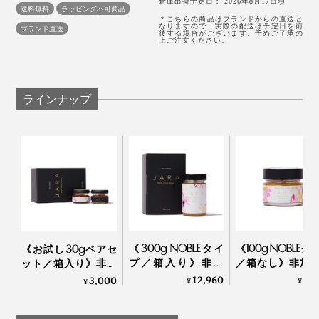
倉庫出荷予定日： 2026年8月17日頃
送料無料
ラッピング不可商品
＊こちらの商品はブランドからの直送と
ハチミツの酵素や栄養素は40℃以上で失われてしまう
なりますので、実際の配送は予定日を前
ブランド直送
後する場合がございます。予めご了承の
上ご注文ください。
ため、温めずそのまま食べるのがおすすめ。1日大さじ
１杯を目安に、すぐに飲み込まず、ゆっくりと口の中で
溶かすようにお召し上がりください。
ラインナップ
食べる時間帯はいつでもOKですが、おすすめは夜寝る
前。ハチミツは睡眠中の低血糖を防ぎ、睡眠ホルモン
（メラトニン）の分泌を促す働きがあるといわれていま
す。
《300g NOBLEタイ
《100g NOBLEタ
《お試し30gペアセ
プ／箱入り》非加
／箱なし》非加
ット／箱入り》非加
熱・無濾過 世界最
無濾過 世界最
熱・無濾過 世界最
12,960
5,
3,000
¥
¥
¥
古の採蜜の地・ジョ
採蜜の地・ジョ
古の採蜜の地・ジョ
ージアから届いた、
アから届いた、
ージアから届いた、