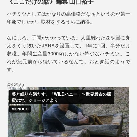
《ここだけの話》編集 山口裕子
腺から分泌されたもので、ビタミンやミネラルが豊富。
ハチミツとしてはかなりの高価格だなぁというのが第一
コスメなどの原料としても使われています。
印象でしたが、取材をするうちに納得。
一般的なハチミツは、巣からハチミツだけを取り出した
なにしろ、手間がかかっている。人里離れた森や崖に丸
もの。採取された巣には、ハチそのものは入っていませ
太をくり抜いたJARAを設置して、1年に1回、半分だけ
ん。
収穫。年間生産量3000kgしかない希少なハチミツ。こ
れが紀元前から続いているなんて、おとぎ話のようで
す。
どちらも芳醇な味わいなのに、すっきりとした甘さで、
音が出ます
口の中に後味が残ることもなく、いくらでも食べられそ
う。
そのおいしさは、ジョージア・アジャラ地方の大自然
と、花々の受粉を支えてきたコーカサス・ミツバチの特
性の掛け合わせによる賜物。