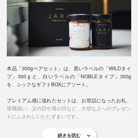
本品「300gペアセット」は、黒いラベルの「WILDタイ
プ」300ｇと、白いラベルの「NOBLEタイプ」300g
化学物質の混ざりようのない自然環境の中にJARAを設
を、シックなギフトBOXにアソート。
置しているから、集められたハチミツは限りなくピュ
ア。「Jara Beekeepers Association」の厳しい規定をク
プレミアム感に溢れたセットは、お世話になったお礼、
リアした採蜜方法で作られたものだけが『JARA
退職祝い、父の日や母の日など、大切な人へのプレゼン
Honey』を名乗ることを許されます。
トにふさわしいたたずまいです。
その規定は、効率とは真逆をいく、手間暇を要するも
続きを読む
の。