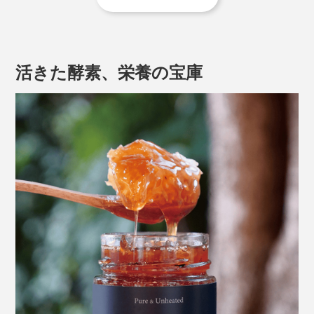
JARAは、リンデンの丸太をくり抜いたものを使用
し、釘を使わない（におい防止のため）。
活きた酵素、栄養の宝庫
人の住む村から4〜6km離れた場所に設置
1年に1回、秋の初めに収穫。
JARAの中につくられた巣の半分だけを収穫し、残り
半分は、ミツバチが冬を越せるようにとっておく
「WILDタイプ」は、JARAから収穫したハチミツたっぷ
りの巣をそのままビン詰めにしたもの。巣の中で十分に
熟成したハチミツが、琥珀色に輝きます。
固形のまま残っている巣は噛みごたえがあるものの、ハ