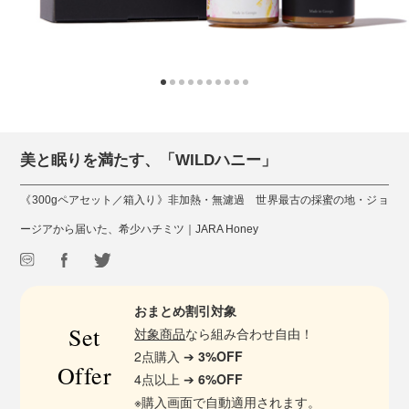
美と眠りを満たす、「WILDハニー」
《300gペアセット／箱入り》非加熱・無濾過 世界最古の採蜜の地・ジョ
ージアから届いた、希少ハチミツ｜JARA Honey
おまとめ割引対象
Set
対象商品
なら組み合わせ自由！
2点購入 ➔
3%OFF
Offer
4点以上 ➔
6%OFF
※購入画面で自動適用されます。