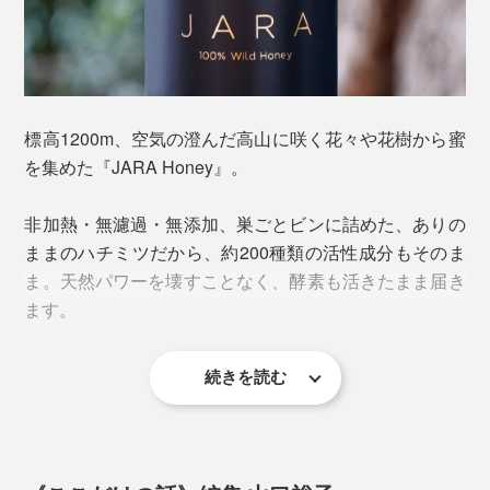
チミツの味わいを損なうことはなく、パンやグラノーラ
などと一緒に食べると、ほとんど気になりません。
標高1200m、空気の澄んだ高山に咲く花々や花樹から蜜
を集めた『JARA Honey』。
非加熱・無濾過・無添加、巣ごとビンに詰めた、ありの
人工的なものから隔離し、自然の環境にこだわった厳し
ままのハチミツだから、約200種類の活性成分もそのま
い規定を設けていることもあり、年々担い手が減少。今
ま。天然パワーを壊すことなく、酵素も活きたまま届き
では約120人の採蜜家のみ、年間でも約3000kgしか採れ
ます。
ない、希少なハチミツです。
「NOBLEタイプ」は、巣を粉砕して溶け込ませている
このJARAによるハチミツ生産技術は、ジョージア文化
続きを読む
ので、クリーミーな舌触り。粉砕することで酵素が活発
遺産保護庁から無形文化遺産に認定され、EUオーガニ
化し、ビンの中で発酵しているため、ワインのような香
＜ハチの巣＞
ック認証を取得しています。
りと濃厚さが特徴。表面の泡立ちは、酵素が生きている
ハチミツ、プロポリス、ミツバチ花粉の倉庫。六角形の
証です。
壁の材料になっている「蜜ロウ」は、働きバチの腹部の