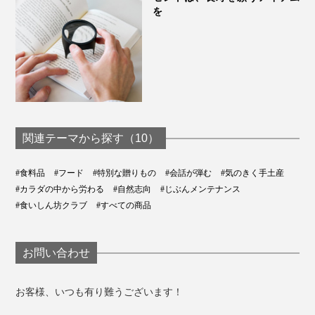
を
関連テーマから探す（10）
#食料品
#フード
#特別な贈りもの
#会話が弾む
#気のきく手土産
#カラダの中から労わる
#自然志向
#じぶんメンテナンス
#食いしん坊クラブ
#すべての商品
お問い合わせ
お客様、いつも有り難うございます！