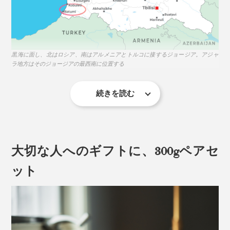
黒海に面し、北はロシア、南はアルメニアとトルコに接するジョージア。アジャ
ラ地方はそのジョージアの最西南に位置する
続きを読む
JARAとは、丸太をくり抜いて作った蜂の棲家のこと。
古代の住人が木の中に棲むミツバチを見つけ、模倣して
作るようになったのが起源といわれています。
大切な人へのギフトに、300gペアセ
驚くのはその設置場所。クマなどから巣を守るため、断
ット
崖絶壁や森深くの木の上など、どうやって収穫するの？
と思うような場所に取り付け、野生のコーカサス・ミツ
バチが巣を作るのを待ちます。