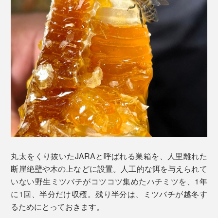
丸太をくり抜いたJARAと呼ばれる巣箱を、人里離れた
断崖絶壁や木の上などに設置。人工的な餌を与えられて
いない野生ミツバチがコツコツ集めたハチミツを、1年
に1回、半分だけ収穫。残り半分は、ミツバチが越冬す
るためにとっておきます。