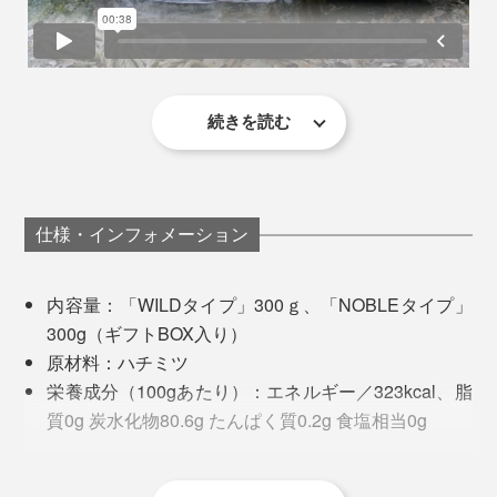
コーカサスミツバチは、他のミツバチより0.5mm以上長
い舌をもち、より深い蜜源に届くといわれ、多様な花や
樹液から、大量に蜜を採取する能力があるのだとか。
続きを読む
ひと口にハチミツと言っても、水飴や砂糖を加えたり、
加熱して濃度をつけているような安価なものとは、別
物。コク深い複雑な味わいなのに、不思議なくらいさっ
＜プロポリス＞
仕様・インフォメーション
ぱりとした甘さで、カラダにす〜っとしみ込む感覚。
プロポリスとは、ミツバチが自らの巣を守るために作る
天然の抗菌物質。唾液や蜜ロウ、樹液を混ぜ合わせて巣
内容量：「WILDタイプ」300ｇ、「NOBLEタイプ」
これが、ジョージアのミツバチがせっせと巣に運んで、
に塗り、無菌状態をキープ。古代からその効能が知ら
300g（ギフトBOX入り）
採蜜家が苦労しながら収穫したものだと考えると、あり
れ、防腐剤としても使われてきました。
原材料：ハチミツ
がたみが増してさらにおいしく感じます。
栄養成分（100gあたり）：エネルギー／323kcal、脂
質0g 炭水化物80.6g たんぱく質0.2g 食塩相当0g
＜ミツバチ花粉＞
保存方法：直射日光を避けて常温で保存してくださ
働き者のミツバチがその一生で集めるハチミツの量はス
ミツバチ花粉とは、ミツバチが花から採取した花粉を唾
い。
プーン１杯程度。遥か彼方、ジョージアの森の営みに思