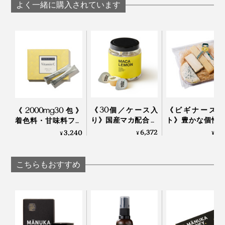
希少ハチミツ｜JARA
ハチミツ｜JA
希少ハチミツ｜JARA
よく一緒に購入されています
Honey
Honey
Honey
また、ハチミツに含まれるビタミン群やオリゴ糖などが
美肌をサポート。抗酸化成分が肌ダメージを抑えるのに
も役立ちます。
《30個／ケース入
《ビギナーズセ
《2000mg30包》
実際に、『JARA Honey』を食べ続けている人にアンケ
り》国産マカ配合 夜
ト》豊かな個性
着色料・甘味料フリ
ートをとったところ、購入理由は「安眠のため」「お肌
はハイボール、朝は
べやすさが両立
ー、高純度VitaminC
6,372
3,
3,240
¥
¥
¥
白湯に混ぜるだけの
4種のチー
サプリメント｜
にいいから」が多いのだとか。
「活力シロップ」｜
（MONOCO限
TOKIHADALABO
マカレモン
｜Fermier フェル
こちらもおすすめ