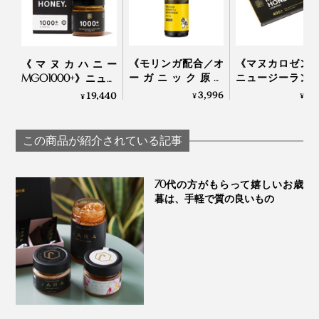
《モリンガ配合／オ
《マヌカロゼン
《マヌカハニー
ーガニック原料
ニュージーラン
MGO1000+》ニュー
100％》MG1000+マ
府認定、マヌカ
ジーランド政府認
3,996
1,
19,440
¥
¥
¥
ヌカハニー配合、ア
ーMGO400+の
定、非加熱・無農
ルコール・保存料フ
（保証書付・ノ
薬・100％天然マヌカ
『JARA Honey』は、国際的にも評価され、2024年には
リーの「マヌカ＆プ
ュガー）｜トゥ
ハニー（保証書付）
この商品が紹介されている記事
「ロンドンインターナショナルハチミツアワード
」
ロポリス スプレー モ
ハニー
｜トゥルーハニー
（※）
リンガ」｜
金賞を受賞。
TAMAU×24
70代の方がもらって嬉しいお歳
ORGANIC DAYS
暮は、手軽で質の良いもの
※国際的な専門家の審査員によってブラインドテイスティングされ、味・外観・香
り、・テクスチャー・風味・口当たりについて評価される、国際的なコンテスト