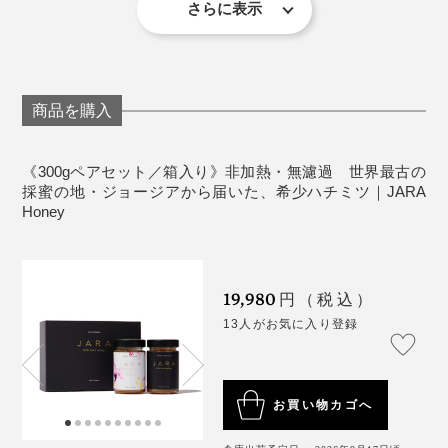
液と蜜でだんご状にまとめ、巣へ持ち帰ったもの。タン
賞味期限：3年間
さらに表示
いを馳せながら、味わってください。
パク質、ビタミン、ミネラル、アミノ酸などが豊富に含
＜こ注意＞
まれ、女王蜂を育てるためのローヤルゼリーの原料や、
ハチミツは１歳未満の乳児には与えないでくださ
ミツバチの食料になります。
い。
商品を購入
天然ハチミツは結晶化、分離する場合があります
が、品質に問題はありません。
寝る前ひとさじの、ハチミツ習慣
《300gペアセット／箱入り》非加熱・無濾過 世界最古の
採蜜の地・ジョージアから届いた、希少ハチミツ｜JARA
Honey
寝る前に甘いものを食べるのはちょっと抵抗がありまし
たが、試してみると本当にリラックスできる。週に2、3
回あった中途覚醒が1回以下になったのも、目覚めの口
19,980
円（税込）
の中がネバついていないのも、『JARA Honey』のおか
13人がお気に入り登録
げだと思います！
お買い物カゴへ