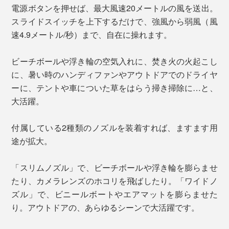
電源ボタンを押せば、最大風速20メートルの風を送出。
スライドスイッチを上下するだけで、強風から弱風（風
速4.9メートル/秒）まで、自在に操れます。
ビーチボールや浮き輪の空気入れに、焚き火の火起こし
に、暑い時のハンディファンやアウトドアでのドライヤ
ーに、テントや車についた草をはらう掃き掃除に…と、
大活躍。
付属している2種類のノズルを装着すれば、ますます用
途が拡大。
「スリムノズル」で、ビーチボールや浮き輪を膨らませ
たり、カメラレンズのホコリを飛ばしたり。「ワイドノ
ズル」で、ビニールボートやエアマットを膨らませた
り。アウトドアの、あらゆるシーンで大活躍です。