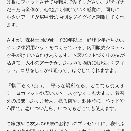
け根にフィットさせて寝転んでみてください。ガチガチ
だった首全体が、心地よく伸びていく感覚に。同時に、
小さいアーチが肩甲骨の内側をグイグイと刺激してくれ
ます。
さすが、森林王国の岩手で30年以上、野球少年たちのス
イング練習用バットをつくっている、内田販売システム
が手がけているだけあります。木製バットづくりの技が
活きて、大小のアーチが、あらゆる場所に心地よくフィ
ット。コリをしっかり狙って、ほぐしてくれますよ。
『指圧らくだ』は、平らな場所なら、どこでも使えま
す。ヨガマットや広いスペースがなくても大丈夫。着替
えの必要もありません。寝る前や、起床時に、ベッドや
布団で。思いついたら、いつでもどこでも使えます。
ご家族やご友人の66歳のお祝いのプレゼントに、寝転ぶ
だけで首や背中のコリをほぐしてくれる「マッサージ指