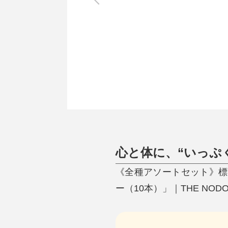
調理家電
調理器具
食器
タオル・ふきん
キッチン雑貨
心と体に、“いっぷ
《全種アソートセット》標
ー（10本）」｜THE NODO