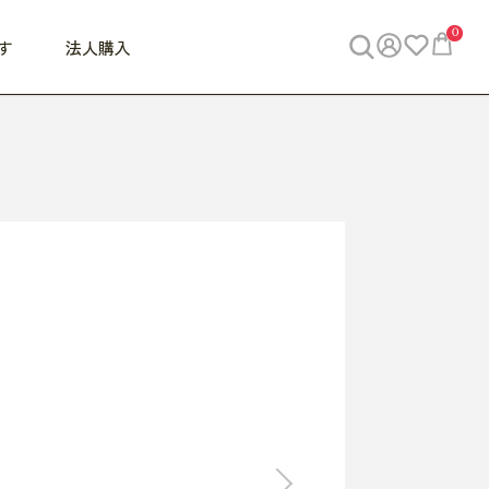
0
す
法人購入
WORK
ビジネス
ENJOY
寝具
10,000円 - 30,000円
30,000円以上
べて
すべて
すべて
すべて
らめきデスク
PC・スマホ関連
お出かけスパイス
敷き寝具
っと一息ふぅ
椅子・クッション
思い出トラベル
掛け寝具
っぱり清潔感
収納
外で過ごすって最高
パジャマ
事へGO
ビジネス／小物
好き・・にどっぷり
枕・小物
食料品
旅行・遊び
すべて
すべて