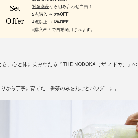
Set
対象商品
なら組み合わせ自由！
2点購入 ➔
3%OFF
Offer
4点以上 ➔
6%OFF
※購入画面で自動適用されます。
き、心と体に染みわたる『THE NODOKA（ザ ノドカ）』の
くりから丁寧に育てた一番茶のみを丸ごとパウダーに。