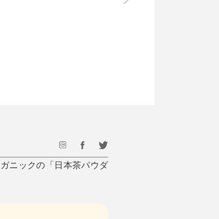
最後のひと口までキンキン
ドリンク
旅行
フード
アウトドア
旅行遊び／その他
ーガニックの「日本茶パウダ