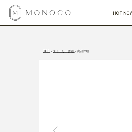
HOT NOW
新商品
CATEGORY
PRICE
SCENE
HOT NOW!
GIFTS
インテリア
1,000円未満
1,000円 
TOP
ストーリー詳細
商品詳細
今週のT
カテゴリから探す
価格から探す
シーンから探す
すべて
すべて
特別な贈りもの
家具
すべての
会話が弾む
収納
特集一
気のきく手土産
照明
毎日使ってね
インテリア雑貨
おまと
ベランダ・庭
アウト
インテリア／そ
キッチン
すべて