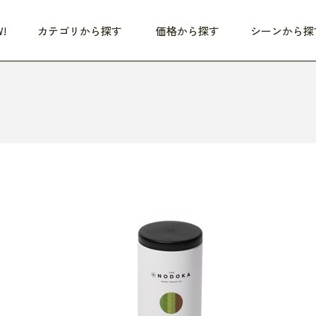
!
カテゴリから探す
価格から探す
シーンから探
つめた〜い夏、どうぞ！
HEALTHY
家電
HOME
ファッション
- 3,000円
3,000円 - 5,000円
5,000円 - 10,000円
OP10
すべて
すべて
すべて
すべて
す
朝までぐっすり
リビング家電
居心地のいい空間
服
ひ
商品 (新着順)
本気で休む
キッチン家電
家事ルンルン
バッグ
ほ
覧
いつも清潔
美容・健康家電
食いしん坊クラブ
靴・靴下
や
じぶんメンテナンス
オーディオ家電
料理と団らん
レイングッズ
仕
め割引
おうちエクササイズ
ファッション／小物
レット
の他
日用品
健康・美容
すべて
すべて