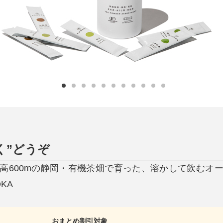
ひんやり今治タオル、生き返る〜
掃除・洗濯
肌・髪ケア
タオル
バスグッズ
スリッパ
ひんやりグッズ
防災用品
あったかグッズ
水筒
健康グッズ
日用品／その他
オーラルケア
く”どうぞ
高600mの静岡・有機茶畑で育った、溶かして飲むオ
KA
おまとめ割引対象