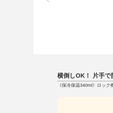
調理家電
調理器具
食器
タオル・ふきん
キッチン雑貨
横倒しOK！ 片手で
《保冷保温340ml》ロック