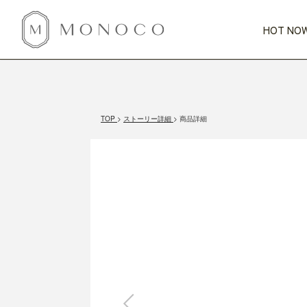
HOT NOW
新商品
CATEGORY
PRICE
SCENE
HOT NOW!
GIFTS
インテリア
1,000円未満
1,000円 
TOP
ストーリー詳細
商品詳細
今週のT
カテゴリから探す
価格から探す
シーンから探す
すべて
すべて
特別な贈りもの
家具
すべての
会話が弾む
収納
特集一
気のきく手土産
照明
毎日使ってね
インテリア雑貨
おまと
ベランダ・庭
アウト
インテリア／そ
キッチン
すべて