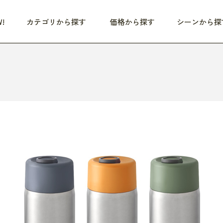
!
カテゴリから探す
価格から探す
シーンから探
つめた〜い夏、どうぞ！
HEALTHY
家電
HOME
ファッション
- 3,000円
3,000円 - 5,000円
5,000円 - 10,000円
OP10
すべて
すべて
すべて
すべて
す
朝までぐっすり
リビング家電
居心地のいい空間
服
ひ
商品 (新着順)
本気で休む
キッチン家電
家事ルンルン
バッグ
ほ
覧
いつも清潔
美容・健康家電
食いしん坊クラブ
靴・靴下
や
じぶんメンテナンス
オーディオ家電
料理と団らん
レイングッズ
仕
め割引
おうちエクササイズ
ファッション／小物
レット
の他
日用品
健康・美容
すべて
すべて