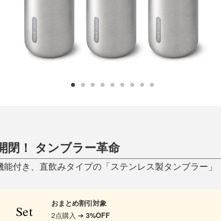
ひんやり今治タオル、生き返る〜
掃除・洗濯
肌・髪ケア
タオル
バスグッズ
スリッパ
ひんやりグッズ
防災用品
あったかグッズ
水筒
健康グッズ
日用品／その他
オーラルケア
開閉！ タンブラー革命
機能付き、直飲みタイプの「ステンレス製タンブラー」｜Bla
おまとめ割引対象
Set
2点購入 ➔
3%OFF