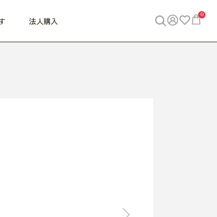
0
す
法人購入
WORK
ビジネス
ENJOY
寝具
10,000円 - 30,000円
30,000円以上
べて
すべて
すべて
すべて
らめきデスク
PC・スマホ関連
お出かけスパイス
敷き寝具
っと一息ふぅ
椅子・クッション
思い出トラベル
掛け寝具
っぱり清潔感
収納
外で過ごすって最高
パジャマ
事へGO
ビジネス／小物
好き・・にどっぷり
枕・小物
食料品
旅行・遊び
すべて
すべて