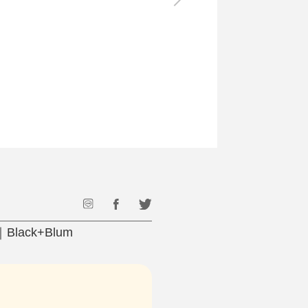
最後のひと口までキンキン
ドリンク
旅行
フード
アウトドア
旅行遊び／その他
ck+Blum