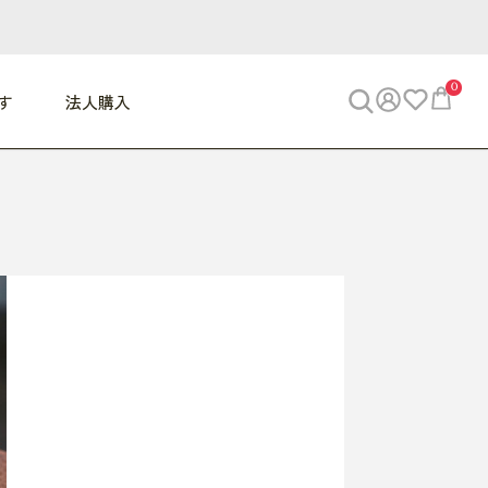
0
す
法人購入
WORK
ビジネス
ENJOY
寝具
10,000円 - 30,000円
30,000円以上
べて
すべて
すべて
すべて
らめきデスク
PC・スマホ関連
お出かけスパイス
敷き寝具
っと一息ふぅ
椅子・クッション
思い出トラベル
掛け寝具
っぱり清潔感
収納
外で過ごすって最高
パジャマ
事へGO
ビジネス／小物
好き・・にどっぷり
枕・小物