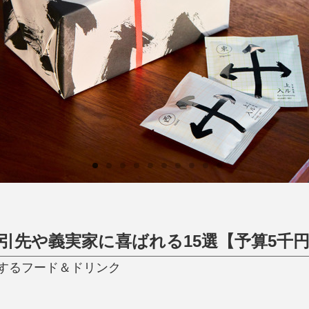
日用品
健康・美容
すべて
すべて
ひんやり今治タオル、生き返る〜
掃除・洗濯
肌・髪ケア
タオル
バスグッズ
スリッパ
ひんやりグッズ
防災用品
あったかグッズ
水筒
健康グッズ
日用品／その他
オーラルケア
引先や義実家に喜ばれる15選【予算5千
するフード＆ドリンク