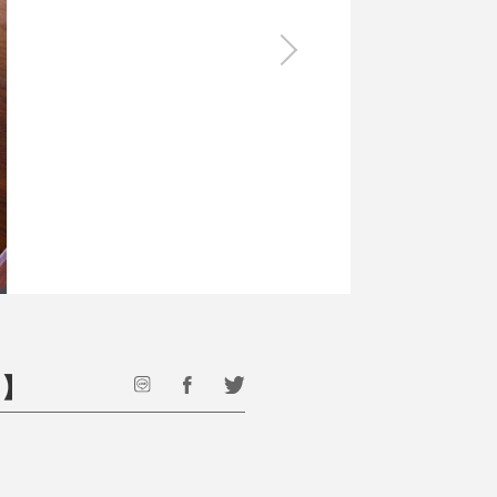
食料品
旅行・遊び
すべて
すべて
最後のひと口までキンキン
ドリンク
旅行
フード
アウトドア
旅行遊び／その他
円】