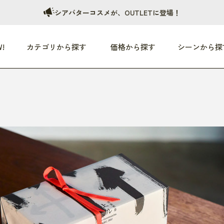
シアバターコスメが、OUTLETに登場！
!
カテゴリから探す
価格から探す
シーンから探
つめた〜い夏、どうぞ！
HEALTHY
家電
HOME
ファッション
- 3,000円
3,000円 - 5,000円
5,000円 - 10,000円
OP10
すべて
すべて
すべて
すべて
す
朝までぐっすり
リビング家電
居心地のいい空間
服
ひ
商品 (新着順)
本気で休む
キッチン家電
家事ルンルン
バッグ
ほ
覧
いつも清潔
美容・健康家電
食いしん坊クラブ
靴・靴下
や
じぶんメンテナンス
オーディオ家電
料理と団らん
レイングッズ
仕
め割引
おうちエクササイズ
ファッション／小物
レット
の他