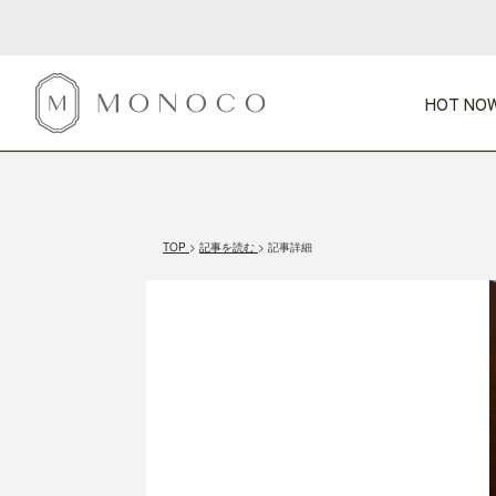
HOT NOW
新商品
CATEGORY
PRICE
SCENE
HOT NOW!
GIFTS
インテリア
1,000円未満
1,000円 
TOP
記事を読む
記事詳細
今週のT
カテゴリから探す
価格から探す
シーンから探す
すべて
すべて
特別な贈りもの
家具
すべての
会話が弾む
収納
特集一
気のきく手土産
照明
毎日使ってね
インテリア雑貨
おまと
ベランダ・庭
アウト
インテリア／そ