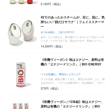
2,160円（税込）
45℃のあったかスチームが、目に、肌に、気
持ちいい“顔だけサウナ”｜フェイススチーマ
ー
おつかれ顔に、ごほうびサウナ
あれ、そこのあなた、顔が疲れていませんか？目はショボ
ショボ、クマができてる、肌はカサカサ、顔色もイマイ…
14,300円（税込）
《有機ヴィーガン》味はエナジー、原料は有
機の「エナジードリンク」｜BIO ENERGY
“くたびれ脳”に、BIOのシュワシュワ
ランチの後、眠気が襲ってきた。 期日は今日中。よし、残
るは3分の１。 ヘビーな会議が終了。次は商談だ。 その“…
373円（税込）
《有機ヴィーガン／12本組》味はエナジー、
原料は有機の「エナジードリンク」｜BIO