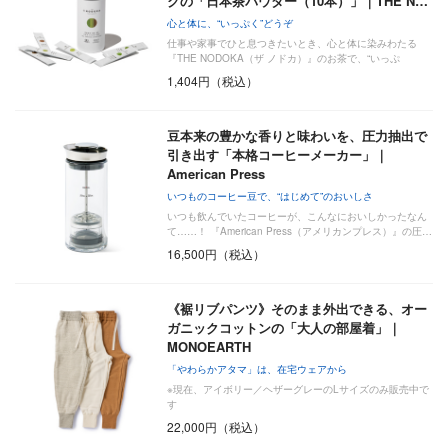
クの「日本茶パウダー（10本）」｜THE N…
心と体に、“いっぷく”どうぞ
仕事や家事でひと息つきたいとき、心と体に染みわたる
『THE NODOKA（ザ ノドカ）』のお茶で、“いっぷ
く”い…
1,404円（税込）
豆本来の豊かな香りと味わいを、圧力抽出で
引き出す「本格コーヒーメーカー」｜
American Press
いつものコーヒー豆で、“はじめて”のおいしさ
いつも飲んでいたコーヒーが、こんなにおいしかったなん
て……！ 『American Press（アメリカンプレス）』の圧…
16,500円（税込）
《裾リブパンツ》そのまま外出できる、オー
ガニックコットンの「大人の部屋着」｜
MONOEARTH
「やわらかアタマ」は、在宅ウェアから
※現在、アイボリー／ヘザーグレーのLサイズのみ販売中で
す
22,000円（税込）