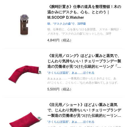
《腕時計置き》仕事の道具を整理整頓！木の
温かみにデスクも、心も、ととのう｜
M.SCOOP D.Watcher
朝、“デスク上の森”で、深呼吸
朝、仕事前に、心を落ちつける新習慣。 スマホ・腕時計・
メガネを、“デスクの上の森”にセットしたら、深呼
吸………
4,840円（税込）
《首元用／ロング》ほどよい重みと蒸気で、
じんわり気持ちいい！チェリーブランデー製
造の労働者が見つけた伝統的ヒーリング「…
“さくらんぼ温浴”、あぁ……ほぐれる
あぁぁぁぁ…… 一番風呂に浸かったときのように、あ
の“ごくらく、ごくらく…”なため息が漏れてしまうはず。
「チ…
5,500円（税込）
《目元用／ショート》ほどよい重みと蒸気
で、じんわり気持ちいい！チェリーブランデ
ー製造の労働者が見つけた伝統的ヒーリン…
“さくらんぼ温浴”、あぁ……ほぐれる