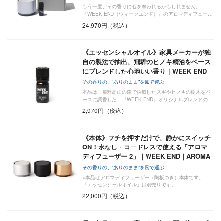
もう一度、その香りに心を奪われるかもしれません。
『WEEK END（ウィークエンド）』のアロマディフュー…
24,970円（税込）
《エッセンシャルオイル》家具メーカーが独
自の製法で抽出、飛騨のヒノキ精油をベース
にブレンドした心地いい香り｜WEEK END
その香りの、“ありのまま”を風で運ぶ
本品は、飛騨高山の森で採取したスギやヒノキの樹木をベ
ースに調香した、『WEEK END』オリジナルブレンドの…
2,970円（税込）
《本体》フチを押すだけで、静かにスイッチ
ON！水なし・コードレスで使える「アロマ
ディフューザー 2」｜WEEK END｜AROMA
…
その香りの、“ありのまま”を風で運ぶ
※本品はアロマディフューザー（陶板つき）本体です。
「エッセンシャルオイル」は別売りです。
22,000円（税込）