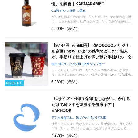
憶」を調香｜KARMAKAMET
0.2秒で“いい気分”に還る
がんばり過ぎて疲れた時、なんだかモヤモヤが晴れない時
に。 しあわせな香りに満たされて、“いい気分”の自分に…
5,500円（税込）
【9,147円→6,980円】《MONOCOオリジナ
ル企画》漆を“いま”の感覚で楽しむ！職人
が、手塗りで仕上げた深い艶と手触りの「タ
ン…
毎日“撫でたくなる”URUSHIタンブラー
しっとりとした深い艶。あたたかみのある滑らかな手触
り。撫でずにはいられない、独特の質感を放つ『URUSH…
6,980円（税込）
OUTLET
《Lサイズ》仕事や家事をしながら、かける
だけで耳ツボを刺激する健康ギア｜
EARHOOK
デジタル疲労に、5gの“かけるだけ”習慣
仕事もデジタル、遊びもデジタル。目が疲れて、首や肩が
ゴリゴリ…。 デジタルが生活に結びつきすぎたことで、…
4,378円（税込）