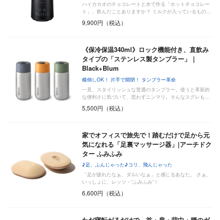
ハイカカオのチョコレートと水で作る「ホットチョコレー
ト」、飲んだことありますか？ ミルクが入っているもの…
9,900円（税込）
《保冷保温340ml》ロック機能付き、直飲み
タイプの「ステンレス製タンブラー」｜
Black+Blum
横倒しOK！ 片手で開閉！ タンブラー革命
一見、スタイリッシュな普通のタンブラー。使うと革新的
な便利さに気づいて、思わずニンマリ。そんなスグレも…
5,500円（税込）
家でオフィスで旅先で！踏むだけで足から元
気になれる「足裏マッサージ器」|アーチドク
ター ふみふみ
♪足、ふんじゃった♪コリ、飛んじゃった
「足が疲れたなぁ、ダルいなぁ」と感じるあなた。 さぁ、
いっしょに、レッツ・“ふみふみ”！
6,600円（税込）
ただ寝転がるだけで、首・肩・背中・腰のガ