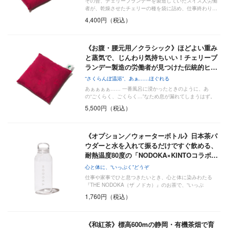
その昔、チェリーブランデーを製造していたスイス人労働
者が、乾燥させたチェリーの種を袋に詰め、仕事終わり…
4,400円（税込）
《お腹・腰元用／クラシック》ほどよい重み
と蒸気で、じんわり気持ちいい！チェリーブ
ランデー製造の労働者が見つけた伝統的ヒ…
“さくらんぼ温浴”、あぁ……ほぐれる
あぁぁぁぁ…… 一番風呂に浸かったときのように、あ
の“ごくらく、ごくらく…”なため息が漏れてしまうはず。
「チ…
5,500円（税込）
《オプション／ウォーターボトル》日本茶パ
ウダーと水を入れて振るだけですぐ飲める、
耐熱温度80度の「NODOKA×KINTOコラボ…
心と体に、“いっぷく”どうぞ
仕事や家事でひと息つきたいとき、心と体に染みわたる
『THE NODOKA（ザ ノドカ）』のお茶で、“いっぷ
く”い…
1,760円（税込）
《和紅茶》標高600mの静岡・有機茶畑で育