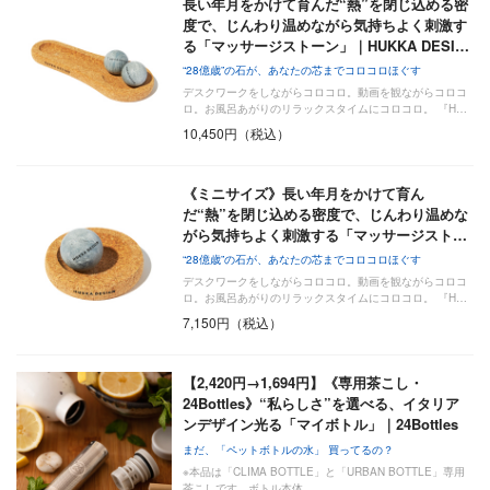
長い年月をかけて育んだ“熱”を閉じ込める密
度で、じんわり温めながら気持ちよく刺激す
る「マッサージストーン」｜HUKKA DESI…
“28億歳”の石が、あなたの芯までコロコロほぐす
デスクワークをしながらコロコロ。動画を観ながらコロコ
ロ。お風呂あがりのリラックスタイムにコロコロ。 『H…
10,450円（税込）
《ミニサイズ》長い年月をかけて育ん
だ“熱”を閉じ込める密度で、じんわり温めな
がら気持ちよく刺激する「マッサージスト…
“28億歳”の石が、あなたの芯までコロコロほぐす
デスクワークをしながらコロコロ。動画を観ながらコロコ
ロ。お風呂あがりのリラックスタイムにコロコロ。 『H…
7,150円（税込）
【2,420円→1,694円】《専用茶こし・
24Bottles》“私らしさ”を選べる、イタリア
ンデザイン光る「マイボトル」｜24Bottles
まだ、「ペットボトルの水」 買ってるの？
※本品は「CLIMA BOTTLE」と「URBAN BOTTLE」専用
茶こしです。ボトル本体