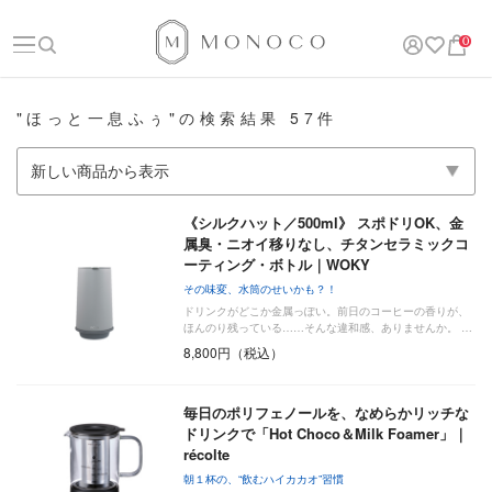
0
"ほっと一息ふぅ"の検索結果 57件
《シルクハット／500ml》 スポドリOK、金
属臭・ニオイ移りなし、チタンセラミックコ
ーティング・ボトル｜WOKY
その味変、水筒のせいかも？！
ドリンクがどこか金属っぽい。前日のコーヒーの香りが、
ほんのり残っている……そんな違和感、ありませんか。 …
8,800円（税込）
毎日のポリフェノールを、なめらかリッチな
ドリンクで「Hot Choco＆Milk Foamer」｜
récolte
朝１杯の、“飲むハイカカオ”習慣