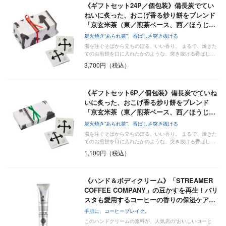
《ギフトセット24P／個包装》備長炭でてい
ねいに炙った、おこげ香る炒り餅をブレンド
「京玄米茶（東／煎茶ベース、西／ほうじ…
炭火焼き“あられ茶”、香ばしさ突き抜ける
湯を注ぐそばから立ちのぼる、いい香り。 まるで、焼きた
てのお煎餅を口に入れたかのような、突き抜ける香ばし…
3,700円（税込）
《ギフトセット6P／個包装》備長炭でていね
いに炙った、おこげ香る炒り餅をブレンド
「京玄米茶（東／煎茶ベース、西／ほうじ…
炭火焼き“あられ茶”、香ばしさ突き抜ける
湯を注ぐそばから立ちのぼる、いい香り。 まるで、焼きた
てのお煎餅を口に入れたかのような、突き抜ける香ばし…
1,100円（税込）
《ハンド＆ボディクリーム》「STREAMER
COFFEE COMPANY」の豆かすを再生！バリ
スタも愛用するコーヒーの香りの保湿ケア…
手肌に、コーヒーブレイク。
このハンドクリームの原料が、人気店の“おいしいコーヒ