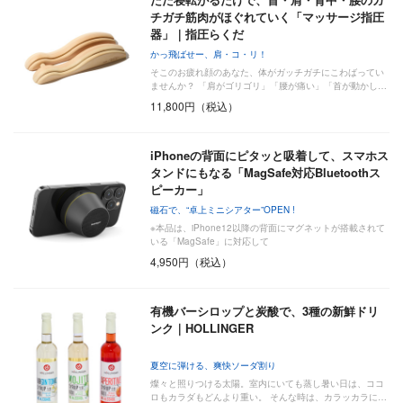
チガチ筋肉がほぐれていく「マッサージ指圧
器」｜指圧らくだ
かっ飛ばせー、肩・コ・リ！
そこのお疲れ顔のあなた、体がガッチガチにこわばってい
ませんか？ 「肩がゴリゴリ」「腰が痛い」「首が動かし…
11,800円（税込）
iPhoneの背面にピタッと吸着して、スマホス
タンドにもなる「MagSafe対応Bluetoothス
ピーカー」
磁石で、“卓上ミニシアター”OPEN !
※本品は、iPhone12以降の背面にマグネットが搭載されて
いる「MagSafe」に対応して
4,950円（税込）
有機バーシロップと炭酸で、3種の新鮮ドリ
ンク｜HOLLINGER
夏空に弾ける、爽快ソーダ割り
燦々と照りつける太陽。室内にいても蒸し暑い日は、ココ
ロもカラダもどんより重い。 そんな時は、カラッカラに…