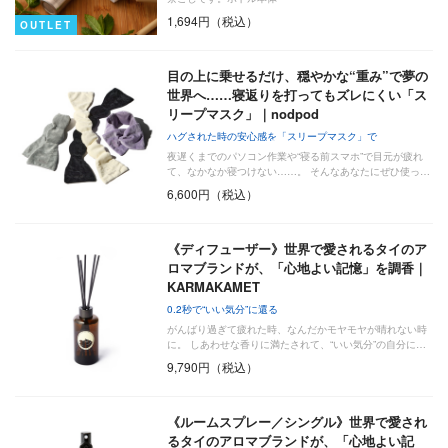
1,694円（税込）
OUTLET
目の上に乗せるだけ、穏やかな“重み”で夢の
世界へ……寝返りを打ってもズレにくい「ス
リープマスク」｜nodpod
ハグされた時の安心感を「スリープマスク」で
夜遅くまでのパソコン作業や“寝る前スマホ”で目元が疲れ
て、なかなか寝つけない……。 そんなあなたにぜひ使っ…
6,600円（税込）
《ディフューザー》世界で愛されるタイのア
ロマブランドが、「心地よい記憶」を調香｜
KARMAKAMET
0.2秒で“いい気分”に還る
がんばり過ぎて疲れた時、なんだかモヤモヤが晴れない時
に。 しあわせな香りに満たされて、“いい気分”の自分に…
9,790円（税込）
《ルームスプレー／シングル》世界で愛され
るタイのアロマブランドが、「心地よい記