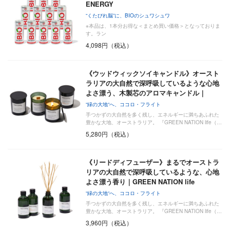
ENERGY
“くたびれ脳”に、BIOのシュワシュワ
※本品は、1本分お得な＜まとめ買い価格＞となっておりま
す。ラン
4,098円（税込）
《ウッドウィックソイキャンドル》オースト
ラリアの大自然で深呼吸しているような心地
よさ漂う、木製芯のアロマキャンドル｜
GR…
“緑の大地“へ、ココロ・フライト
手つかずの大自然を多く残し、エネルギーに満ちあふれた
豊かな大地、オーストラリア。 『GREEN NATION life（…
5,280円（税込）
《リードディフューザー》まるでオーストラ
リアの大自然で深呼吸しているような、心地
よさ漂う香り｜GREEN NATION life
“緑の大地“へ、ココロ・フライト
手つかずの大自然を多く残し、エネルギーに満ちあふれた
豊かな大地、オーストラリア。 『GREEN NATION life（…
3,960円（税込）