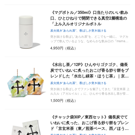
《マグボトル／350ml》口当たりのいい飲み
口、ひとひねりで開閉できる真空2層構造の
「上ル入ルオリジナルボトル
炭火焼き“あられ茶”、香ばしさ突き抜ける
突き抜ける香ばし“あられ茶”を、どこでも一緒に。 マグカ
ップで飲んでいるような、なめらかな飲み口の『marna…
4,950円（税込）
《水出し茶／12P》ひんやりゴクゴク、備長
炭でていねいに炙ったおこげ香る炒り餅をブ
レンドした「水出し緑茶・ほうじ茶」｜京…
炭火焼き“あられ茶”、香ばしさ突き抜ける
突き抜ける香ばしさでファンを魅了してきた『京玄米茶 上
ル入ル（アガルイル）』に、ひんやり香る水出し茶が登…
1,500円（税込）
《チャック袋30P／東西セット》備長炭でて
いねいに炙った、おこげ香る炒り餅をブレン
ド「京玄米茶（東／煎茶ベース、西／ほう…
炭火焼き“あられ茶”、香ばしさ突き抜ける