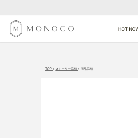
HOT NOW
新商品
CATEGORY
PRICE
SCENE
HOT NOW!
GIFTS
インテリア
1,000円未満
1,000円 
TOP
ストーリー詳細
商品詳細
今週のT
カテゴリから探す
価格から探す
シーンから探す
すべて
すべて
特別な贈りもの
家具
すべての
会話が弾む
収納
特集一
気のきく手土産
照明
毎日使ってね
インテリア雑貨
おまと
ベランダ・庭
アウト
インテリア／そ