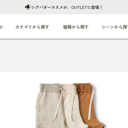
シアバターコスメが、OUTLETに登場！
!
カテゴリから探す
価格から探す
シーンから探
つめた〜い夏、どうぞ！
HEALTHY
家電
HOME
ファッション
- 3,000円
3,000円 - 5,000円
5,000円 - 10,000円
OP10
すべて
すべて
すべて
すべて
す
朝までぐっすり
リビング家電
居心地のいい空間
服
ひ
商品 (新着順)
本気で休む
キッチン家電
家事ルンルン
バッグ
ほ
覧
いつも清潔
美容・健康家電
食いしん坊クラブ
靴・靴下
や
じぶんメンテナンス
オーディオ家電
料理と団らん
レイングッズ
仕
め割引
おうちエクササイズ
ファッション／小物
レット
の他