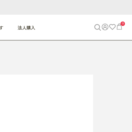
0
す
法人購入
WORK
ビジネス
ENJOY
寝具
10,000円 - 30,000円
30,000円以上
べて
すべて
すべて
すべて
らめきデスク
PC・スマホ関連
お出かけスパイス
敷き寝具
っと一息ふぅ
椅子・クッション
思い出トラベル
掛け寝具
っぱり清潔感
収納
外で過ごすって最高
パジャマ
事へGO
ビジネス／小物
好き・・にどっぷり
枕・小物