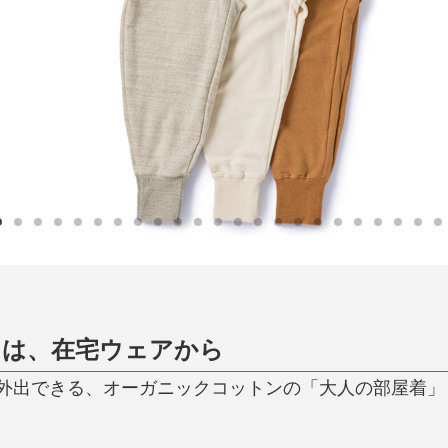
日用品
健康・美容
すべて
すべて
ひんやり今治タオル、生き返る〜
掃除・洗濯
肌・髪ケア
タオル
バスグッズ
スリッパ
ひんやりグッズ
防災用品
あったかグッズ
水筒
健康グッズ
日用品／その他
オーラルケア
」は、在宅ウェアから
外出できる、オーガニックコットンの「大人の部屋着」｜M