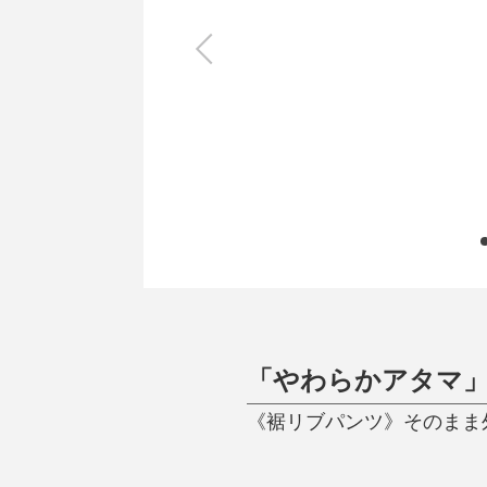
キッチン
すべて
調理家電
調理器具
食器
タオル・ふきん
キッチン雑貨
「やわらかアタマ
《裾リブパンツ》そのまま