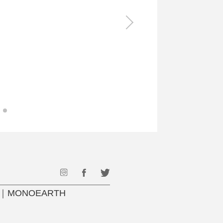
食料品
旅行・遊び
すべて
すべて
最後のひと口までキンキン
ドリンク
旅行
フード
アウトドア
旅行遊び／その他
ONOEARTH