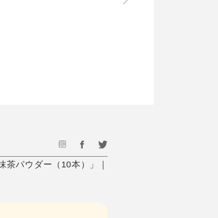
最後のひと口までキンキン
ドリンク
旅行
フード
アウトドア
旅行遊び／その他
抹茶パウダー（10本）」｜