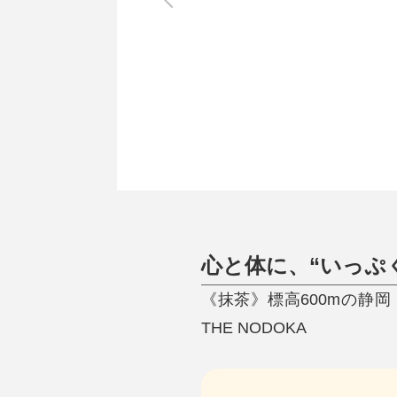
調理家電
調理器具
食器
タオル・ふきん
キッチン雑貨
心と体に、“いっぷ
《抹茶》標高600mの静
THE NODOKA