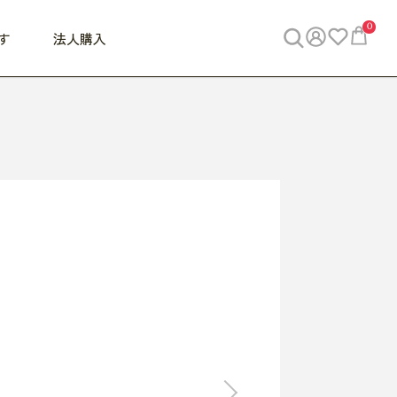
0
す
法人購入
WORK
ビジネス
ENJOY
寝具
10,000円 - 30,000円
30,000円以上
べて
すべて
すべて
すべて
らめきデスク
PC・スマホ関連
お出かけスパイス
敷き寝具
っと一息ふぅ
椅子・クッション
思い出トラベル
掛け寝具
っぱり清潔感
収納
外で過ごすって最高
パジャマ
事へGO
ビジネス／小物
好き・・にどっぷり
枕・小物
食料品
旅行・遊び
すべて
すべて