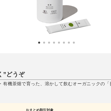
ひんやり今治タオル、生き返る〜
掃除・洗濯
肌・髪ケア
タオル
バスグッズ
スリッパ
ひんやりグッズ
防災用品
あったかグッズ
水筒
健康グッズ
日用品／その他
オーラルケア
く”どうぞ
岡・有機茶畑で育った、溶かして飲むオーガニックの「
おまとめ割引対象