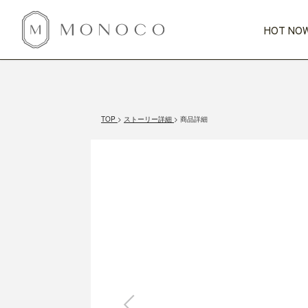
HOT NOW
新商品
CATEGORY
PRICE
SCENE
HOT NOW!
GIFTS
インテリア
1,000円未満
1,000円 
TOP
ストーリー詳細
商品詳細
今週のT
カテゴリから探す
価格から探す
シーンから探す
すべて
すべて
特別な贈りもの
家具
すべての
会話が弾む
収納
特集一
気のきく手土産
照明
毎日使ってね
インテリア雑貨
おまと
ベランダ・庭
アウト
インテリア／そ
キッチン
すべて