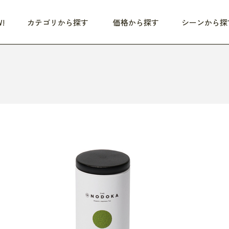
!
カテゴリから探す
価格から探す
シーンから探
つめた〜い夏、どうぞ！
HEALTHY
家電
HOME
ファッション
- 3,000円
3,000円 - 5,000円
5,000円 - 10,000円
OP10
すべて
すべて
すべて
すべて
す
朝までぐっすり
リビング家電
居心地のいい空間
服
ひ
商品 (新着順)
本気で休む
キッチン家電
家事ルンルン
バッグ
ほ
覧
いつも清潔
美容・健康家電
食いしん坊クラブ
靴・靴下
や
じぶんメンテナンス
オーディオ家電
料理と団らん
レイングッズ
仕
め割引
おうちエクササイズ
ファッション／小物
レット
の他
日用品
健康・美容
すべて
すべて