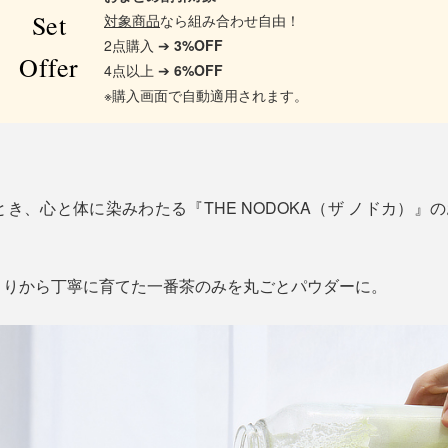
Set
対象商品
なら組み合わせ自由！
2点購入 ➔
3%OFF
Offer
4点以上 ➔
6%OFF
※購入画面で自動適用されます。
き、心と体に染みわたる『THE NODOKA（ザ ノドカ）』の
くりから丁寧に育てた一番茶のみを丸ごとパウダーに。