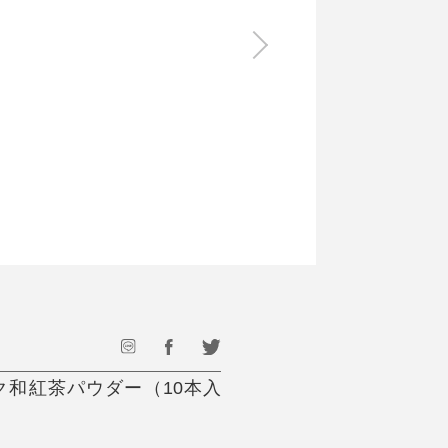
食料品
旅行・遊び
すべて
すべて
最後のひと口までキンキン
ドリンク
旅行
フード
アウトドア
旅行遊び／その他
ク和紅茶パウダー（10本入