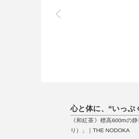
キッチン
すべて
調理家電
調理器具
食器
タオル・ふきん
キッチン雑貨
心と体に、“いっぷ
《和紅茶》標高600mの
り）」｜THE NODOKA