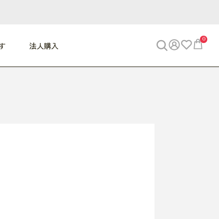
0
す
法人購入
WORK
ビジネス
ENJOY
寝具
10,000円 - 30,000円
30,000円以上
べて
すべて
すべて
すべて
らめきデスク
PC・スマホ関連
お出かけスパイス
敷き寝具
っと一息ふぅ
椅子・クッション
思い出トラベル
掛け寝具
っぱり清潔感
収納
外で過ごすって最高
パジャマ
事へGO
ビジネス／小物
好き・・にどっぷり
枕・小物