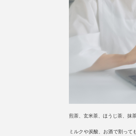
煎茶、玄米茶、ほうじ茶、抹
ミルクや炭酸、お酒で割って