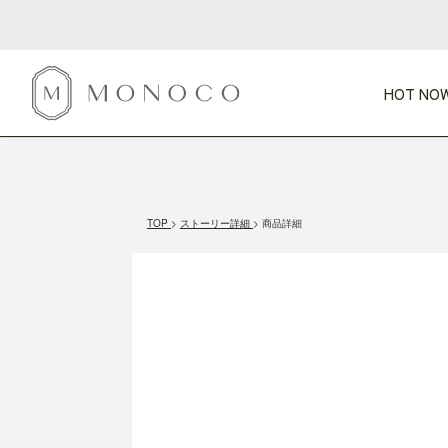
HOT NOW
新商品
CATEGORY
PRICE
SCENE
HOT NOW!
GIFTS
インテリア
1,000円未満
1,000円 
TOP
ストーリー詳細
商品詳細
今週のT
カテゴリから探す
価格から探す
シーンから探す
すべて
すべて
特別な贈りもの
家具
すべての
会話が弾む
収納
特集一
気のきく手土産
照明
毎日使ってね
インテリア雑貨
おまと
ベランダ・庭
アウト
インテリア／そ