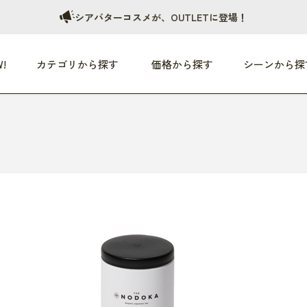
シアバターコスメが、OUTLETに登場！
!
カテゴリから探す
価格から探す
シーンから探
つめた〜い夏、どうぞ！
HEALTHY
家電
HOME
ファッション
- 3,000円
3,000円 - 5,000円
5,000円 - 10,000円
OP10
すべて
すべて
すべて
すべて
す
朝までぐっすり
リビング家電
居心地のいい空間
服
ひ
商品 (新着順)
本気で休む
キッチン家電
家事ルンルン
バッグ
ほ
覧
いつも清潔
美容・健康家電
食いしん坊クラブ
靴・靴下
や
じぶんメンテナンス
オーディオ家電
料理と団らん
レイングッズ
仕
め割引
おうちエクササイズ
ファッション／小物
レット
の他