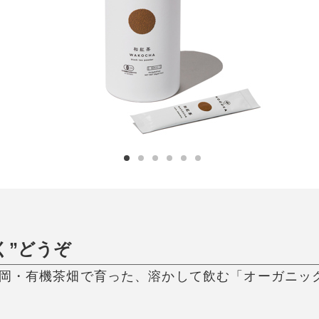
日用品
健康・美容
すべて
すべて
ひんやり今治タオル、生き返る〜
掃除・洗濯
肌・髪ケア
タオル
バスグッズ
スリッパ
ひんやりグッズ
防災用品
あったかグッズ
水筒
健康グッズ
日用品／その他
オーラルケア
く”どうぞ
静岡・有機茶畑で育った、溶かして飲む「オーガニッ