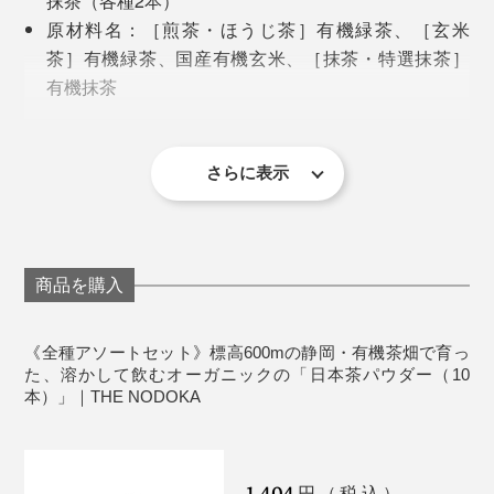
抹茶（各種2本）
原材料名：［煎茶・ほうじ茶］有機緑茶、［玄米
茶］有機緑茶、国産有機玄米、［抹茶・特選抹茶］
おすすめのアレンジは、炭酸割り。後味にキレがあり、
有機抹茶
口の中がスッキリして爽やか。仕事の合間に飲めば、い
製造国：日本（静岡県掛川）
い気分転換になります。煎茶は柑橘系とも相性がいいの
※賞味期限が90日以上の商品をお届けします
で、レモンやライムを入れても◎。
さらに表示
あらかじめ少量の水で「濃縮茶液」をつくってから混ぜ
写真は『THE NODOKA』創業者の洪 秀日氏
るのがアレンジする時のおいしいポイントです！
仕事で疲れて帰宅したある日のこと、現地のスーパーで
商品を購入
買った「Japanese Tea」とラベリングされた緑茶を飲
み、洪氏は驚きました。
《全種アソートセット》標高600mの静岡・有機茶畑で育っ
飲みたい分だけグラスに注いで、急須のようにも使えま
た、溶かして飲むオーガニックの「日本茶パウダー（10
日本で慣れ親しんだ日本茶とは、まったく異なる味。調
す。
本）」｜THE NODOKA
べてみると、海外で購入可能な“日本茶”のほとんどが日
本産ではなかったのです。
マグカップや湯呑み、グラスの中でお茶をつくるなら、
はじめは少しの水またはお湯で日本茶パウダーをよく混
1,404
円（税込）