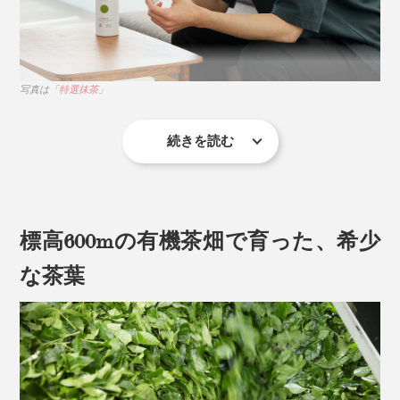
写真は「
特選抹茶
」
続きを読む
茶道の世界では一杯のお茶を「いっぷく（一服）」と言
いますが、一説によれば、この言葉には心身にすべて受
け入れるという意味もあるそう。
標高600mの有機茶畑で育った、希少
「いっぷくどうぞ。」の言葉には、心と体に染みこませ
な茶葉
るように茶を味わい、くつろいでほしい、という真心が
こめられているのだとか。