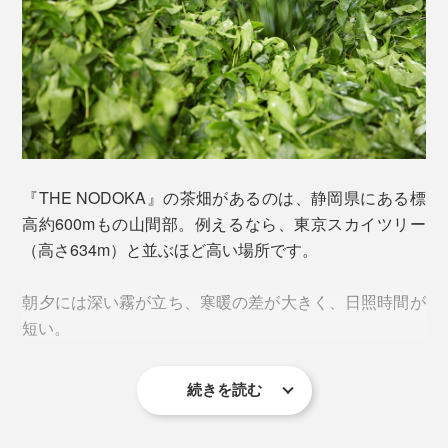
『THE NODOKA』の茶畑があるのは、静岡県にある標
高約600mもの山間部。例えるなら、東京スカイツリー
（高さ634m）と並ぶほど高い場所です。
写真は「
特選抹茶
」
朝夕には深い霧が立ち、寒暖の差が大きく、日照時間が
土壌の管理と栽培が極めて難しい無農薬有機の茶畑で、
短い。
真心をこめて丁寧に育てられた『THE NODOKA』の一
番茶は、まさに“いっぷく”に相応しいお茶。
続きを読む
保存料・着色料などは一切使用せず、完全無農薬の自然
栽培です。