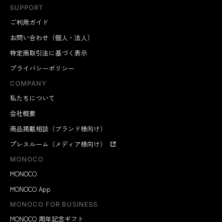
SUPPORT
おすすめアレンジは、「和紅茶ジンジャーエール」。氷
ご利用ガイド
を入れた炭酸水に、あらかじめ50〜60mlの水で濃く溶
お問い合わせ（個人・法人）
いた和紅茶パウダー、ジンジャーシロップ大さじ1（お
特定商取引法に基づく表示
好みで量を調節してください）を投入。レモンを入れる
プライバシーポリシー
と爽やかです。
COMPANY
私たちについて
会社概要
商品掲載相談（ブランド様向け）
プレスルーム（メディア様向け）
MONOCO
MONOCO
MONOCO App
MONOCO FOR BUSINESS
MONOCO 周年記念ギフト