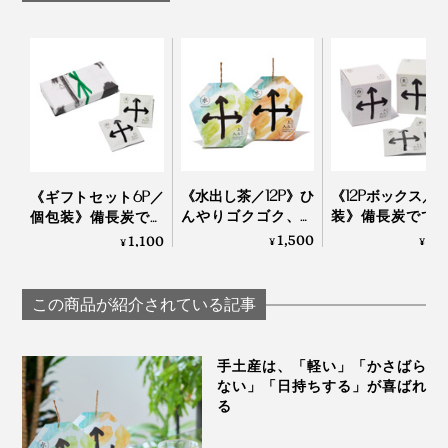
うこと。
海外で日本茶が注目されているということが、まったく
届いていなかったことにショックを受けました。
生産者の多くは英語を話せず、ネットやメールが得意で
はないことから市場を開拓できず、国産茶葉の98％が国
写真は旧パッケージです
内で消費されていたのです。
《水出し茶／12P》ひ
《12Pボックス／
《ギフトセット6P／
んやりゴクゴク、備
装》備長炭でて
個包装》備長炭でて
おすすめのアレンジは、やっぱり「玄米茶漬け」。煎
長炭でていねいに炙
いに炙った、お
いねいに炙った、お
1,500
1,
1,100
¥
¥
¥
茶・ほうじ茶パウダーでも美味ですが、この香ばしさが
ったおこげ香る炒り
香る炒り餅をブ
こげ香る炒り餅をブ
餅をブレンドした
ド「京玄米茶（
レンド「京玄米茶
たまりません。パウダーだから、夏は冷やし茶漬けも手
「水出し緑茶・ほう
煎茶ベース、西
（東／煎茶ベース、
軽につくれます。
この商品が紹介されている記事
じ茶」｜京玄米茶 上
うじ茶ベース）
西／ほうじ茶ベー
ル入ル
京玄米茶 上ル入ル
ス）」｜京玄米茶 上
ル入ル
手土産は、「軽い」「かさばら
ない」「日持ちする」が喜ばれ
る