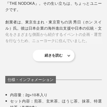
一番のおすすめは、別売りの「
ウォーターボトル
」やお
『THE NODOKA』。その生い立ちは、ちょっとユニー
手持ちの密閉ボトルに入れて、シャカシャカ振る作り
クです。
煎茶パウダー
方。
一番茶の甘み・旨み・渋み・香りのバランスがよく、爽
創業者は、東京生まれ・東京育ちの洪 秀日（ホン スイ
やかな後味の煎茶。太陽の光をしっかりと浴びた自然栽
害虫が見つかれば人の手で一匹一匹取り除き、雑草の手
ル）氏。彼は日本企業の海外進出支援や日本の伝統・文
培だから、カテキン、ビタミンC、ミネラルが豊富な一
入れも手作業というのだから、どれほど手間ひまかけて
化をさまざまな側面から紹介するイベントの企画・運営
杯です。
育てられているのかがわかります。
を行なうため、ニューヨークに住んでいました。
カフェイン：★★☆
続きを読む
仕様・インフォメーション
内容量：2g×10本入り
これが一番簡単で、すぐに溶けてくれます。そのまま飲
セット内容：煎茶、玄米茶、ほうじ茶、抹茶、特選
めて、バッグに入れて持ち歩きできて便利。