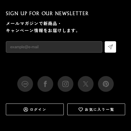
優しい甘みと深みある味わいなので、ミルクとの相性は
SIGN UP FOR OUR NEWSLETTER
抜群！アイスもホットも、簡単に濃厚なミルクティーが
メールマガジンで新商品・
作れます。もちろんノンシュガーだから、自分の好きな
キャンペーン情報をお届けします。
甘さに調節できるのも『NODOKA』のいいところ。
カフェイン：★★☆
ログイン
お気に入り一覧