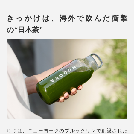
に、1包2g（200〜350ml）のスティック10本入りで
97％の茶農家では農薬や化学肥料を使用しています。た
す。
とえ自分達の茶畑が無農薬であっても、近隣の茶畑が農
きっかけは、海外で飲んだ衝撃
薬を使っていれば風に乗って茶葉に付着してしまうのだ
そう。
の“日本茶”
でも、『THE NODOKA』は近隣に他の茶畑がなく、と
ても高い場所にあるから、農薬が飛んでくる心配もあり
ません。
がんばったときこそ、いい疲れを感じているときこそ、
心身ともに乾いているときこそ、『THE NODOKA』の
贅沢なおいしさと有り難みが全身に染み渡ります。
粉末にする際、細かくしすぎるとダマになりやすくな
り、粗いと舌に残ってしまうため、ミクロン単位で細か
さを調整。茶葉の栄養素を壊さないよう、熱を加えずお
いしい喉ごしをつくりました。
写真のパッケージは「
抹茶
」
じつは、ニューヨークのブルックリンで創設された