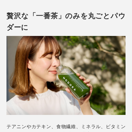
その希少な新茶だけが引き出せる、茶葉本来の甘味・旨
贅沢な「一番茶」のみを丸ごとパウ
味・渋味のまろやかな調和と栄養成分を、丸ごといただ
ダーに
けるよう粉末に。
そこは、無農薬有機でおいしい茶葉を栽培するための条
件と自然に恵まれた環境です。
農薬・化学肥料を一切使用しない『THE NODOKA』の
お茶は、国内でわずか3％しか認められていない
JAS（日本）、USDA（アメリカ）有機認証をともに取
得している希少な茶葉。
テアニンやカテキン、食物繊維、ミネラル、ビタミン