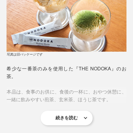
いただけるのです。
飲む時、片付けるときの手軽さだけじゃない、カラダに
写真は旧パッケージです
とって嬉しい飲み方です。
ゴクゴク飲めて、後味にふわりと茶の香り・深みが立
ち、自然としあわせなため息がこぼれます。
希少な一番茶のみを使用した『THE NODOKA』のお
ボトルに水またはお湯と日本茶パウダーを入れて、数回
茶。
シャカシャカするだけでさっと溶けてくれるのは、独自
湯呑みやマグカップで、温かいお茶を楽しむなら、ちょ
のきめ細かな粉末仕上げを行なっているから。
っと濃いめの200mlのお湯で溶かしてもおいしい。
本品は、食事のお供に、食後の一杯に、おやつ休憩に、
一緒に飲みやすい煎茶、玄米茶、ほうじ茶です。
一般的な粉末タイプのドリンクには、溶けやすくするた
標高約600mの場所に茶畑があるのは、もうひとつ理由
めに「デキストリン」という化学物質が入っています
があります。
続きを読む
が、無添加にこだわったお茶づくりのため、化学物質に
頼らない粉末加工のために試行錯誤を重ねました。
茶道具の棗（なつめ）を思わせる蓋が美しい紙筒ボトル
虫がつきやすく栽培が難しいとされる茶葉の栽培は、