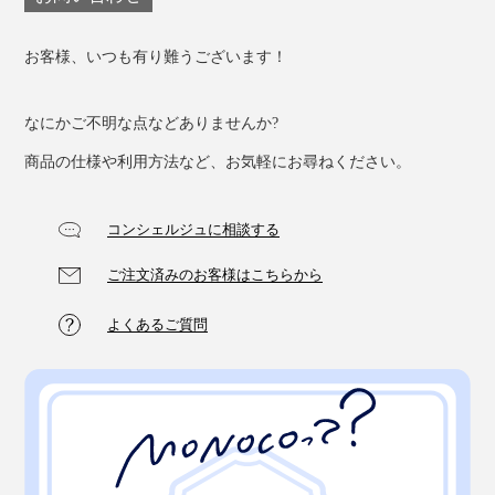
心とカラダに染み渡る、“いっぷく”をどうぞ。
お客様、いつも有り難うございます！
なにかご不明な点などありませんか?
ほうじ茶
商品の仕様や利用方法など、お気軽にお尋ねください。
一般的なほうじ茶は、秋頃の番茶茶葉を使用することが
多い中、『THE NODOKA』のほうじ茶は希少な一番茶
コンシェルジュに相談する
を焙じ、やさしい甘味と香ばしさを引き出しました。
ご注文済みのお客様はこちらから
香り成分のピラジンやビタミンC、テアニンが豊富。カ
フェインが少ないため、お子さまからご年配の方まで家
よくあるご質問
族で楽しめます。
カフェイン：★☆☆