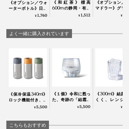
《和紅茶》標高
《オプション／
《オプション／ウォ
洪氏はすぐに日本に帰り、その原因や茶農家の実態を探
600mの静岡・有機
マドラー》グラ
ーターボトル》日本
り、“ホンモノの日本茶”を探す旅をはじめました。
茶畑で育った、溶か
マグカップで、
茶パウダーと水を入
1,512
2,
1,760
¥
¥
¥
して飲む「オーガニ
にお茶をたてら
れて振るだけですぐ
ック和紅茶パウダー
柄の長い「茶筅
飲める、耐熱温度80
（10本入り）」｜
付き）」｜TH
度の
よく一緒に購入されています
THE NODOKA
NODOKA
「NODOKA×KINTO
コラボボトル
（500ml）」｜THE
玄米茶パウダー
NODOKA
国産有機玄米と一番茶をブレンドしてパウダーに。茶葉
と玄米の香ばしさが口の中に広がり、鼻から抜ける香り
の余韻も素晴らしい。食事との相性が抜群によく、海外
でも大人気の玄米茶パウダーです。
カフェイン：★☆☆
《１個》令和に甦っ
《300ml》結露
《保冷保温340ml》
た、奇跡の「結霜グ
くく、レンジ加
ロック機能付き、直
写真は「抹茶」や「特選抹茶」の茶畑
ラス」｜結霜月華
OK、見る角度で
飲みタイプの「ステ
5,500
2,
5,500
¥
¥
¥
（けっそうげっか）
を変える「耐熱
ンレス製タンブラ
そこでわかったのは、生産者数の激的な減少や高齢化と
ルウォールグラ
ー」｜Black+Blum
｜RayES
いった、日本茶業界が危機的な状況に直面しているとい
こちらもおすすめ