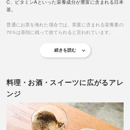
C、ビタミンAといった栄養成分が豊富に含まれる日本
写真の「
ウォーターボトル
」は別売りです
茶。
水やお湯にさっと溶けて、香りも喉ごしもいい。
普通にお茶を淹れた場合では、茶葉に含まれる栄養素の
70％は茶殻に残って捨てられると言われています。
別売りの「
ウォーターボトル
」やお手持ちのボトルに、
1包（2g）とお水350mlを入れてシャカシャカ振るだけ
で、すぐに溶けておいしい。
続きを読む
無農薬有機栽培の『THE NODOKA』のお茶は、自信を
もって茶葉の栄養素を丸ごと摂取してもらえるから、茶
葉をパウダー状に加工しました。
料理・お酒・スイーツに広がるアレ
土壌や原材料、製造工程などの厳しい審査があるオーガ
ンジ
ニック認証機関ですが、アメリカの有機認証（USDA）
はさらに厳しい審査が定期的に行われます。
それらを常にクリアしながら、土壌づくりから丁寧に育
てられたお茶だからこそ、茶葉のうまみや栄養を丸ごと