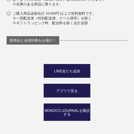
※在庫のある商品に限ります。
ご購入商品金額合計 10,000円 以上で送料無料です。
※一部配送便（特別配送便、クール便等）を除く
※ギフトラッピング料、配送料を除く合計金額
新商品と会員特典をお届け！
LINE友だち追加
変わり種のお酒アレンジは、梅酒のほうじ茶ソーダ割
り。ほうじ茶パウダー1/2スティックを梅酒40mlとよく
アプリで見る
混ぜて、炭酸（お好みの量）に注いでください。スライ
スオレンジを添えても◎。
MONOCO JOURNALを購読
する
梅とほうじ茶の相性は抜群なので、自家製梅酒を楽しん
でいる方にも、ぜひ試してもらいたいです。