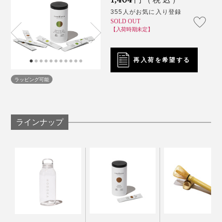
ぜて溶かしてあげると、ダマになりにくいです。
355人がお気に入り登録
SOLD OUT
【入荷時期未定】
「晩酌は焼酎派」の方に、ぜひとも飲んでいただきたい
再入荷を希望する
のが、焼酎の煎茶割り。茶の香りと濃厚なうまみが広が
ラッピング可能
って、これは絶品！
あらかじめ
クリアボトル
に煎茶をつくっておけば、二杯
ラインナップ
目もすぐ飲めます。
カレーやパスタなど、食文化は自由にローカライズされ
るものだけど、日本の茶葉を使わない“日本茶”というの
は、なんだかもどかしい。
写真は旧パッケージです
別売りの「
茶筅マドラー
」なら軸（柄）が長いから、グ
おまけに海外では、日本茶がスーパーフードとして注目
ラスやマグカップで抹茶をたてるようにしっかり混ぜら
を集めていたのです。
れて重宝します。