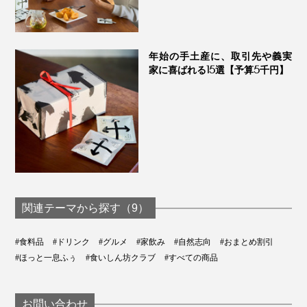
年始の手土産に、取引先や義実
家に喜ばれる15選【予算5千円】
写真は「
アソートセット
」
いろんな人の想いとこだわりと真心を乗せて、丁寧に育
関連テーマから探す（9）
てられた『THE NODOKA』は、大切な人へのギフトに
もぴったりです。
#食料品
#ドリンク
#グルメ
#家飲み
#自然志向
#おまとめ割引
#ほっと一息ふぅ
#食いしん坊クラブ
#すべての商品
料理やお菓子づくりが好きな人、お酒好きな人、いつも
がんばっている人、ひと息ついてもらいたい人へ。
お問い合わせ