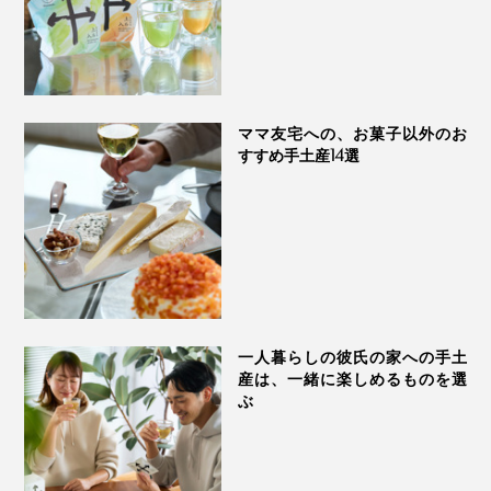
そして、旅の中で有機栽培を30年続ける茶農家と出会
い、その生産者、茶畑、茶葉に一目惚れ。真のオーガニ
ママ友宅への、お菓子以外のお
ックな日本茶を、世界へ届ける決意をしたのです。
すすめ手土産14選
茶畑の長閑な風景。そこに流れる長閑な時間。お茶を飲
お酒アレンジには、なんとジントニックが好相性。あら
めば、自然とホッとする。
かじめ玄米茶パウダーをジン30mlとよく混ぜ合わせて
「濃縮茶液」をつくってから、トニックウォーターに注
お茶を通して長閑なひとときを過ごしてもらいたい、生
げば完成。
産者と消費者を直接繋ぎたい、という願いを込めて
『THE NODOKA』は産声をあげました。
一人暮らしの彼氏の家への手土
ジンの苦味と玄米茶の香ばしさが不思議と調和し、新感
産は、一緒に楽しめるものを選
覚でした。
ぶ