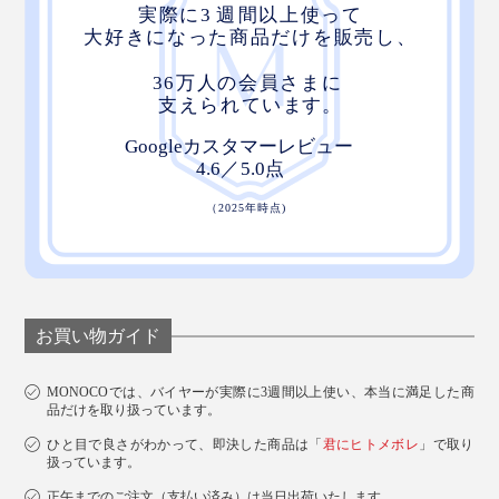
ミルクとの相性もいいので、ほうじ茶ラテのアレンジも
おすすめ。50〜60mlの水で溶いた「濃縮ほうじ茶液」
を、温めた牛乳や冷たい牛乳に注ぐだけ。シロップはお
お買い物ガイド
好みでどうぞ。
MONOCOでは、バイヤーが実際に3週間以上使い、本当に満足した商
品だけを取り扱っています。
ひと目で良さがわかって、即決した商品は「
君にヒトメボレ
」で取り
扱っています。
正午までのご注文（支払い済み）は当日出荷いたします。