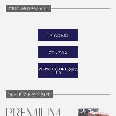
3層構造のキルティング生地だから、熱々の鍋を運んだ
り、蓋を開けたりする際にミトン代わりにもなってくれ
新商品と会員特典をお届け！
て便利。
LINE友だち追加
アプリで見る
MONOCO JOURNALを購読
する
法人ギフトのご相談