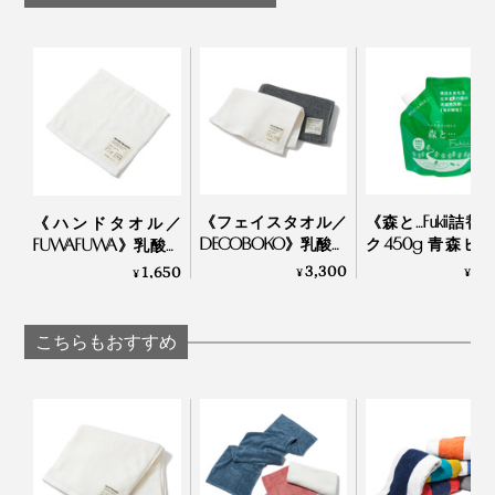
フカフカして気持ちいい！タオルに頬ずりしながら眠り
につくのが、私の就寝前の儀式です。
バスタオル（縦120cm✕横60cm）
色褪せが気になりはじめた3年目、家のタオルすべてを
再び『UKIHA』に新調しましたが、やっぱりいい……！
この気持ちよさ、みんなに知ってほしいなぁ。
《フェイスタオル／
《森と…Fukii詰替
《ハンドタオル／
DECOBOKO》乳酸パ
ク450g 青森ヒ
FUWAFUWA》乳酸パ
ワーで抗菌・防臭、
香り》落ちた汚
ワーで抗菌・防臭、
3,300
2,
1,650
¥
¥
¥
スタイリスト監修の
再付着しない、
スタイリスト監修の
インテリアタオル｜
カシミヤも洗え
タオル｜BIO FOR THE
BIO FOR THE EARTH
「洗濯洗剤」｜森
EARTH
こちらもおすすめ
Fukii