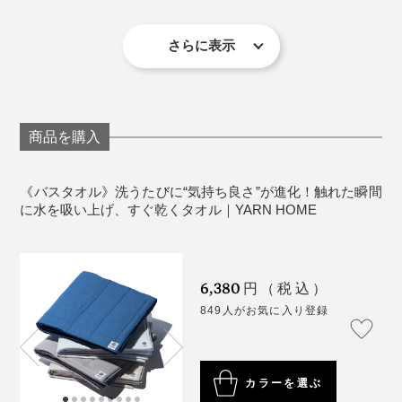
写真は「
ハンドタオル／Calm
」
※はじめてのご使用前に水洗いしていただくと風合いがより優しくなりま
す。
さらに表示
その丁寧なものづくりから、繊維製品の国際安全基準
※洗濯ネットは使用せず、蛍光増白剤や柔軟剤を含んだ洗剤の使用は避けて
ください。
「エコテックス規格100」で最高クラスの「Ⅰ」に認定
※タンブラー乾燥はお避けください。
※インディゴカラーは使用と洗濯を重ねることで、若干の色落ちがありま
されました。
す。
穏やかな朝の海に映える薄いピンクベージュの空
もともとタオルにはこだわりが強く、上質なものを選ん
『Calm』
できたし、お金もそれなりにかけてきました。
商品を購入
「クラスⅠ」はベビー用製品を指し、赤ちゃんが舐めて
も安心なものだけに認定される最も厳しい基準値です。
タオルは、洗いたての無防備な肌に直接肌に触れる布だ
《バスタオル》洗うたびに“気持ち良さ”が進化！触れた瞬間
から、幸せを感じられる質の高いものがいい。サウナ・
に水を吸い上げ、すぐ乾くタオル｜YARN HOME
風呂好きだからこそ、タオルにも妥協したくない。
そんな私を、3年経った今も満足させているのが
6,380
円（税込）
『UKIHA』なのです。
849人がお気に入り登録
カラーを選ぶ