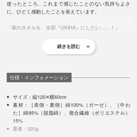
さらに染色にも1日かけ、たっぷりの水量で洗浄仕上げ
使ったところ、これまで感じたことのない気持ちよさ
をしています。
に、ひどく感動したことを覚えています。
これは「清水湧水」が湧き出る、名水の郷・うきは市だ
「家のタオルを、全部『UKIHA』にしたい……！」
からこそできること。美味しいお米と同様に、いいタオ
ルには“いい水”が欠かせないのです。
続きを読む
そう思った私は、MONOCOでの販売を待ちきれず、個
人的に『YARN HOME』でタオルを全色買い揃え、家の
霧雨のような深いグレー『Drizzle』
タオルを総替えしちゃいました（笑）。
仕様・インフォメーション
サイズ：縦120✕横60cm
素材：［表側・裏側］綿100%（ガーゼ）、［中わ
た］綿85%（脱脂綿）、複合繊維（ポリエステル）
15%
重量：220g
生産：福岡県うきは市