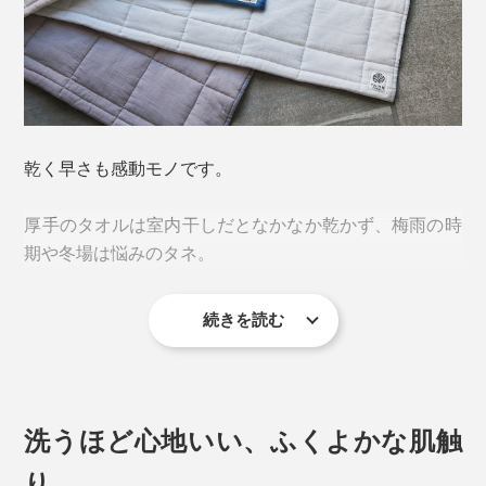
5重ガーゼ生地と比べると、その吸水率はなんと1.75
倍。（※(財)日本化学繊維検査協会による測定）
乾く早さも感動モノです。
その秘密は、医療用の脱脂綿を高密度ガーゼで包み、キ
厚手のタオルは室内干しだとなかなか乾かず、梅雨の時
ルトをかけているから。
期や冬場は悩みのタネ。
続きを読む
室内干しでもあっという間に乾く『UKIHA』なら、生乾
き臭とも無縁です。空気をたっぷり含んでいるから、と
ことん軽く、ラクに洗濯ができます。
洗うほど心地いい、ふくよかな肌触
り