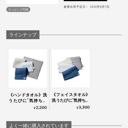
倉庫出荷予定日： 2026年8月7日
ラッピング可能
ブルーモーメント（薄暮）の深い青『Indigo』
ラインナップ
タオルを濡れた肌に当てただけで、水分をスーッと“瞬
吸”するやさしい心地よさ。濡れた髪に巻いておくだけ
で、ヘアドライが終わる手軽さ。そして、洗濯のラクな
ことといったら……。
《フェイスタオル》
《ハンドタオル》洗
洗うたびに“気持ち良
うたびに“気持ち良
梅雨時期はもちろん、冬場の室内干しで、下着・靴下よ
さ”が進化！触れた瞬
さ”が進化！触れた瞬
3,300
2,200
¥
¥
り早く乾く速乾性に、何度助けられたことか。
家中のあらゆる場所で、ジムやレジャー、旅行で、大活
間に水を吸い上げ、
間に水を吸い上げ、
躍する3サイズ展開です。
すぐ乾くタオル｜
すぐ乾くタオル｜
バスタオルは、ベッドの枕元に敷いて使っていますが、
YARN HOME
YARN HOME
よく一緒に購入されています