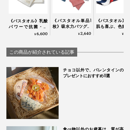
しっかり体を包み込む、安心感のある大きさ。ベビーベ
ッドにちょうどいいサイズ感なので、ベッドマットや赤
ちゃんのおくるみにも。
《バスタオル単品1
《バスタオル》
《バスタオル》乳酸
枚》吸水力バツグン
肌も喜ぶ、色鮮
パワーで抗菌・防
だから、半分のサイ
なオーガニック
臭、スタイリスト監
2,640
8,
『UKIHA』バスタオルを見る >>
6,600
¥
¥
¥
ズでＯＫ！洗うほど
ル｜Hippopotamu
修のインテリアタオ
にフワッフワになる
ル｜BIO FOR THE
「バスタオル」｜浅
EARTH
この商品が紹介されている記事
野撚糸 エアーかおる
フェイスタオル（縦80cm✕横34cm）
エニータイム
チョコ以外で、バレンタインの
プレゼントにおすすめ11選
食べ物以外のお歳暮は、質が高