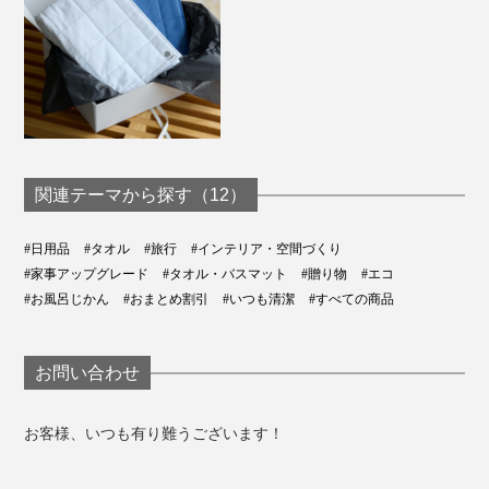
関連テーマから探す（12）
#日用品
#タオル
#旅行
#インテリア・空間づくり
#家事アップグレード
#タオル・バスマット
#贈り物
#エコ
#お風呂じかん
#おまとめ割引
#いつも清潔
#すべての商品
コンパクトサイズで、お出かけや通勤時のお供に。小さ
くてもたっぷり吸水してくれるから、旅行やレジャー時
にも重宝します。
お問い合わせ
『UKIHA』ハンドタオルはこちら >>
お客様、いつも有り難うございます！