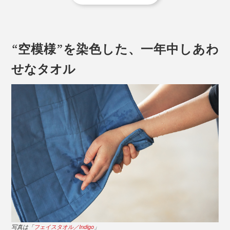
で平織りにし、キルティングの針目も増やすことで、洗
濯しても中綿が乱れず、ホコリが発生しにくい構造に。
“空模様”を染色した、一年中しあわ
せなタオル
生地×ステッチの色が「濃淡」でデザインされているところにもキュンとします。
ひとつひとつの製造に、細部までこだわってつくられた
タオルなのです。
原綿から油分や不純物を取り除く「精練」という工程こ
写真は「
フェイスタオル／Indigo
」