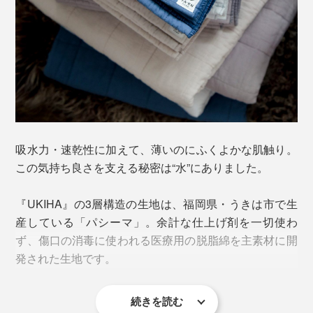
点も、優れた特徴です。
吸水力・速乾性に加えて、薄いのにふくよかな肌触り。
この気持ち良さを支える秘密は“水”にありました。
『UKIHA』の3層構造の生地は、福岡県・うきは市で生
産している「パシーマ」。余計な仕上げ剤を一切使わ
ず、傷口の消毒に使われる医療用の脱脂綿を主素材に開
中綿には、短い繊維がホコリの原因になることから、繊
発された生地です。
維の長い綿だけを使用。
表面のガーゼ生地は、通常のタオルの約1/2の細さの糸
続きを読む