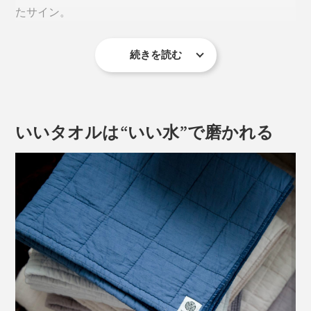
たサイン。
続きを読む
タオルの摩擦による肌や髪への刺激や乾燥の心配もない
から、赤ちゃんや肌の弱い方にもおすすめです。
※測定結果はMONOCOで実験した際の所要時間です。干す環境によって、乾くま
いいタオルは“いい水”で磨かれる
での時間は異なります。
今まで使っていた厚手パイル地のフェイスタオルと比べ
たら、同じサイズで7時間もの時短がかないました。こ
の速さは、本当に驚きです。
すぐビショ濡れになる洗面所のタオルも、『UKIHA』な
写真は、新品状態（左）、1回洗濯（中央）、2カ月間ほど使用（右）した
らいつも快適。大家族には特におすすめです。
『UKIHA』。洗濯を重ねるほどに、ふっくらしているのがわかります。
毛羽立ちにくく、ホコリ（細かい繊維くず）が出にくい