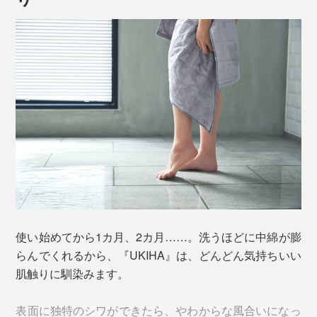
「UKIHA」の断面
さらりとしたガーゼ生地の中に、たくさんの空気を蓄え
ることで、水分をスーッと“瞬吸”するのです。
写真は「
ハンドタオル／Calm
」
その速乾力を確かめるため、洗濯後から完全に乾くまで
の時間を、実際に測定してみました。（※すべて梅雨時
期の部屋干し）
使い始めてから1カ月、2カ月……。洗うほどに中綿が膨
らんでくれるから、『UKIHA』は、どんどん気持ちいい
肌触りに馴染みます。
表面に独特のシワができたら、やわからな風合いになっ