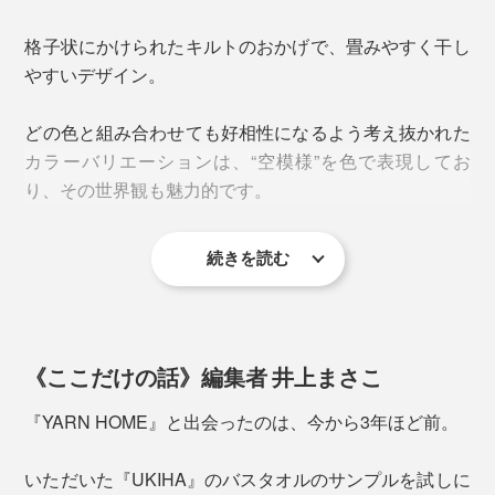
そが、パシーマづくりの“カギ”。
赤ちゃんの指の間や首のシワにもホコリがたまりにくい
格子状にかけられたキルトのおかげで、畳みやすく干し
から、出産祝いや誕生日プレゼントにもぴったりです。
通常のタオル綿では、この工程は1時間ほどですが、パ
やすいデザイン。
シーマは精練から水洗いまでを1日かけて丁寧に、医療
用の純度にまで磨きあげているのです。
どの色と組み合わせても好相性になるよう考え抜かれた
カラーバリエーションは、“空模様”を色で表現してお
り、その世界観も魅力的です。
続きを読む
雲のような白とブルーが混ざった『Cloud』
《ここだけの話》編集者 井上まさこ
『YARN HOME』と出会ったのは、今から3年ほど前。
いただいた『UKIHA』のバスタオルのサンプルを試しに