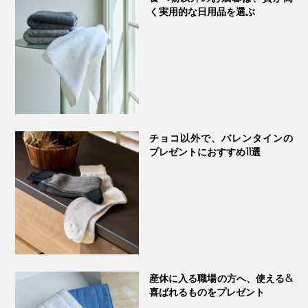
く実用的な日用品を選ぶ
洗面所はもちろん、ジムや温泉、サウナにも。枕の上に
敷けば、寝ている間の汗を吸い取ってくれて快適です。
チョコ以外で、バレンタインの
プレゼントにおすすめ11選
『UKIHA』フェイスタオルはこちら >>
ハンドタオル（縦35cm✕横34cm）
産休に入る職場の方へ、使える&
喜ばれるものをプレゼント