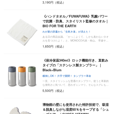
3,190円（税込）
《ハンドタオル／FUWAFUWA》乳酸パワー
で抗菌・防臭、スタイリスト監修のタオル｜
BIO FOR THE EARTH
わが家の辞書から「生乾き臭」が消えた！
ある日の商品会議。「かっこよくて、しかも臭わないタオ
ルを見つけたよ！」と、MONOCO代表・柿山。 早速サ…
1,650円（税込）
《保冷保温340ml》ロック機能付き、直飲み
タイプの「ステンレス製タンブラー」｜
Black+Blum
横倒しOK！ 片手で開閉！ タンブラー革命
一見、スタイリッシュな普通のタンブラー。使うと革新的
な便利さに気づいて、思わずニンマリ。そんなスグレも…
5,500円（税込）
博物館の壁にも使用された特許技術で、吸湿
＆脱臭しながら湿度60％をキープする「シュ