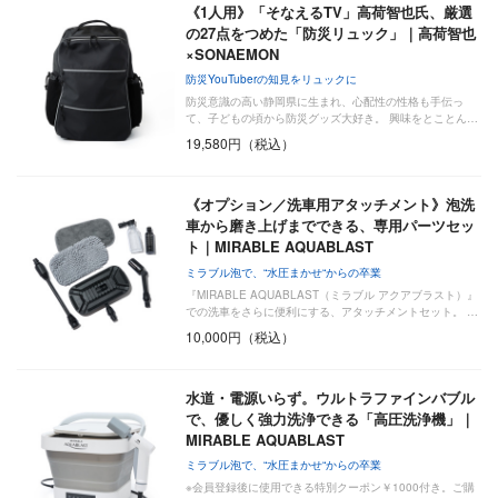
《1人用》「そなえるTV」高荷智也氏、厳選
の27点をつめた「防災リュック」｜高荷智也
×SONAEMON
防災YouTuberの知見をリュックに
防災意識の高い静岡県に生まれ、心配性の性格も手伝っ
て、子どもの頃から防災グッズ大好き。 興味をとことん…
19,580円（税込）
《オプション／洗車用アタッチメント》泡洗
車から磨き上げまでできる、専用パーツセッ
ト｜MIRABLE AQUABLAST
ミラブル泡で、“水圧まかせ“からの卒業
『MIRABLE AQUABLAST（ミラブル アクアブラスト）』
での洗車をさらに便利にする、アタッチメントセット。 …
10,000円（税込）
水道・電源いらず。ウルトラファインバブル
で、優しく強力洗浄できる「高圧洗浄機」｜
MIRABLE AQUABLAST
ミラブル泡で、“水圧まかせ“からの卒業
※会員登録後に使用できる特別クーポン￥1000付き。ご購