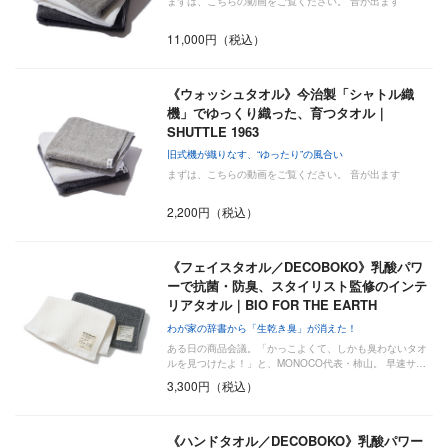
まずは、こちらの動画をご覧ください。 音が出ます
11,000円（税込）
《ウォッシュタオル》今治製「シャトル織
機」でゆっくり織った、育つタオル｜
SHUTTLE 1963
旧式機が織りなす、“ゆったり”の風合い
まずは、こちらの動画をご覧ください。 音が出ます
2,200円（税込）
《フェイスタオル／DECOBOKO》乳酸パワ
ーで抗菌・防臭、スタイリスト監修のインテ
リアタオル｜BIO FOR THE EARTH
わが家の辞書から「生乾き臭」が消えた！
ある日の商品会議。「かっこよくて、しかも臭わないタオ
ルを見つけたよ！」と、MONOCO代表・柿山。 早速サ…
3,300円（税込）
《ハンドタオル／DECOBOKO》乳酸パワー