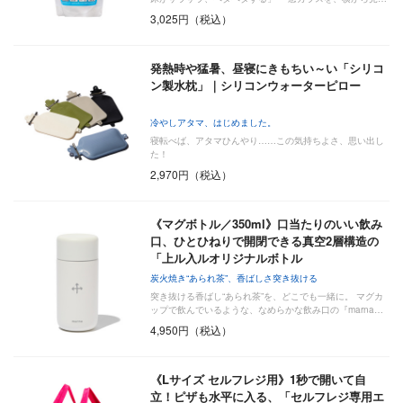
3,025円（税込）
発熱時や猛暑、昼寝にきもちい～い「シリコ
ン製水枕」｜シリコンウォーターピロー
冷やしアタマ、はじめました。
寝転べば、アタマひんやり……この気持ちよさ、思い出し
た！
2,970円（税込）
《マグボトル／350ml》口当たりのいい飲み
口、ひとひねりで開閉できる真空2層構造の
「上ル入ルオリジナルボトル
炭火焼き“あられ茶”、香ばしさ突き抜ける
突き抜ける香ばし“あられ茶”を、どこでも一緒に。 マグカ
ップで飲んでいるような、なめらかな飲み口の『marna…
4,950円（税込）
《Lサイズ セルフレジ用》1秒で開いて自
立！ピザも水平に入る、「セルフレジ専用エ