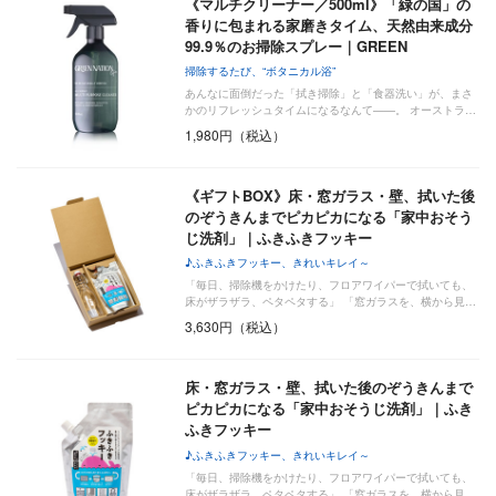
《マルチクリーナー／500ml》「緑の国」の
香りに包まれる家磨きタイム、天然由来成分
99.9％のお掃除スプレー｜GREEN
NATION…
掃除するたび、“ボタニカル浴”
あんなに面倒だった「拭き掃除」と「食器洗い」が、まさ
かのリフレッシュタイムになるなんて——。 オーストラ…
1,980円（税込）
《ギフトBOX》床・窓ガラス・壁、拭いた後
のぞうきんまでピカピカになる「家中おそう
じ洗剤」｜ふきふきフッキー
♪ふきふきフッキー、きれいキレイ～
「毎日、掃除機をかけたり、フロアワイパーで拭いても、
床がザラザラ、ペタペタする」 「窓ガラスを、横から見…
3,630円（税込）
床・窓ガラス・壁、拭いた後のぞうきんまで
ピカピカになる「家中おそうじ洗剤」｜ふき
ふきフッキー
♪ふきふきフッキー、きれいキレイ～
「毎日、掃除機をかけたり、フロアワイパーで拭いても、
床がザラザラ、ペタペタする」 「窓ガラスを、横から見…