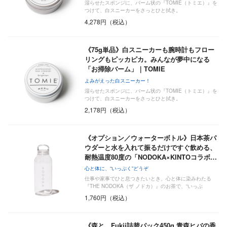
湿らせたスポンジに、バーム状の『TOMIE（トミエ）』を
つけて、白スニーカーをさっとひと拭き。
4,278円（税込）
《75g単品》白スニーカーも腕時計もフロー
リングもピッカピカ。みんなが夢中になる
「お掃除バーム」｜TOMIE
よみがえった白スニーカー！
湿らせたスポンジに、バーム状の『TOMIE（トミエ）』を
つけて、白スニーカーをさっとひと拭き。
2,178円（税込）
《オプション／ウォーターボトル》日本茶パ
ウダーと水を入れて振るだけですぐ飲める、
耐熱温度80度の「NODOKA×KINTOコラボ…
心と体に、“いっぷく”どうぞ
仕事や家事でひと息つきたいとき、心と体に染みわたる
『THE NODOKA（ザ ノドカ）』のお茶で、“いっぷ
く”い…
1,760円（税込）
《森と…Fukii詰替パック450g 青森ヒバの香