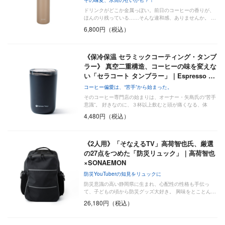
ドリンクがどこか金属っぽい。前日のコーヒーの香りが、
ほんのり残っている……そんな違和感、ありませんか。 …
6,800円（税込）
《保冷保温 セラミックコーティング・タンブ
ラー》 真空二重構造、コーヒーの味を変えな
い「セラコート タンブラー」｜Espresso …
コーヒー偏愛は、“苦手”から始まった。
そのコーヒー専門店の始まりは、オーナー・矢島氏の“苦手
意識”。 好きなのに、３杯以上飲むと頭が痛くなる、体
が…
4,480円（税込）
《2人用》「そなえるTV」高荷智也氏、厳選
の27点をつめた「防災リュック」｜高荷智也
×SONAEMON
防災YouTuberの知見をリュックに
防災意識の高い静岡県に生まれ、心配性の性格も手伝っ
て、子どもの頃から防災グッズ大好き。 興味をとことん…
26,180円（税込）