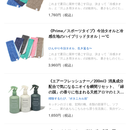
これまで夏日に屋外で過ごす日は、決まって「冷感タオ
ル」と「汗ふき用タオル」の2枚持ち。 暑さをしのぐた…
1,760円（税込）
《Prime／スポーツタイプ》今治タオルと冷
感生地のハイブリッドタオル｜ー℃
ひんやり今治タオル、生き返る〜
これまで夏日に屋外で過ごす日は、決まって「冷感タオ
ル」と「汗ふき用タオル」の2枚持ち。 暑さをしのぐた…
3,960円（税込）
《エアーフレッシュナー／200ml》消臭成分
配合で気になるニオイを瞬間リセット、「緑
の国」の香りに包まれる天然アロマのミス…
掃除するたび、“ボタニカル浴”
キッチンのゴミ箱、玄関の靴、衣類の部屋干し、ソフ
ァ……。家のあちらこちらから漂う生活臭に、気分ゲン…
1,650円（税込）