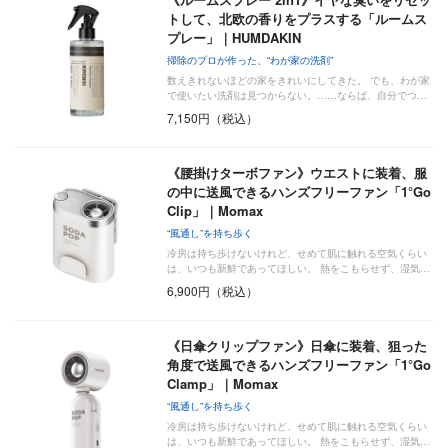
トして、北欧の香りをプラスする「ルームス
プレー」｜HUMDAKIN
掃除のプロが作った、“わが家の洗剤”
数えきれないほどの家をきれいにしてきた。 でも、わが家
で使いたい洗剤は見つからない。……ならば、自分でつ…
7,150円（税込）
《腰掛けターボファン》ウエストに装着、服
の中に送風できるハンズフリーファン「1°Go
Clip」｜Momax
“風通し”を持ち歩く
冷房は持ち歩けないけれど、せめて肌に触れる空気くらい
は、いつも新鮮であってほしい。 熱をこもらせず、湿気…
6,900円（税込）
《日傘クリップファン》日傘に装着、狙った
角度で送風できるハンズフリーファン「1°Go
Clamp」｜Momax
“風通し”を持ち歩く
冷房は持ち歩けないけれど、せめて肌に触れる空気くらい
は、いつも新鮮であってほしい。 熱をこもらせず、湿気…