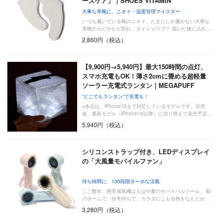
ーズケア」｜SHOES VITAMIN
大事な革靴に、ニオイ・湿度管理マイスター
いつも履いている靴のニオイ、たまにしか履かない大事な
革靴のカビやヒビ割れ、ダイジョウブ？ 脱いだ後に入れ…
2,860円（税込）
【9,900円→5,940円】最大150時間の点灯、
スマホ充電もOK！薄さ2cmに畳める超軽量
ソーラー充電式ランタン｜MEGAPUFF
“どこでもランタン”で充電も！
※本品は、iPhone15まで対応しているモデルです。完売
後、最新モデル（iPhone16以降）に切り替えて発売予定…
5,940円（税込）
シリコンストラップ付き、LEDディスプレイ
の「大風量モバイルファン」
待ち時間に、100段階ターボな涼風
ここ数年、携帯扇風機はもはや夏のサバイバルツール。 駅
のホームで、信号待ちで、カラダにこもる熱をなんとか…
3,280円（税込）