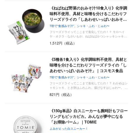
《ねばねば野菜のおみそ汁10食入り》化学調
味料不使用、具材と味噌を分けるこだわりフ
リーズドライの「しあわせいっぱいおみそ…
7秒で“食感みそ汁”、シャキ・ふわ・じゅわ〜
フリーズドライってここまで進化してたの！？ モロヘイ
ヤ・オクラ・ながいもが、ねばねばかつシャッキシャキ…
1,512円（税込）
《5種各1食入り》化学調味料不使用、具材と
味噌を分けるこだわりフリーズドライの「し
あわせいっぱいおみそ汁」｜コスモス食品
7秒で“食感みそ汁”、シャキ・ふわ・じゅわ〜
フリーズドライってここまで進化してたの！？ わかめはシ
ャキシャキ、とき卵はふわふわ、揚げなすはじゅわ〜。 …
821円（税込）
《150g単品》白スニーカーも腕時計もフロー
リングもピッカピカ。みんなが夢中になる
「お掃除バーム」｜TOMIE
よみがえった白スニーカー！