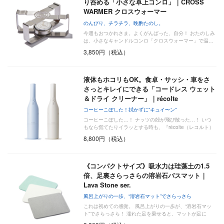
り呑める「小さな卓上コンロ」｜CROSS
WARMER クロスウォーマー
のんびり、チラチラ、晩酌たのし。
今週もおつかれさま。よくがんばった、自分！ おたのしみ
は、小さなキャンドルコンロ「クロスウォーマー」で温…
3,850円（税込）
液体もホコリもOK。食卓・サッシ・車をさ
さっとキレイにできる「コードレス ウェット
＆ドライ クリーナー」｜récolte
コーヒーこぼした！拭かずに“キュイ〜ン”
コーヒーこぼした…！ ナッツの殻が飛び散った…！ いつ
もなら慌てたりイラッとする時も、『récolte（レコルト）
…
8,800円（税込）
《コンパクトサイズ》吸水力は珪藻土の1.5
倍、足裏さらっさらの溶岩石バスマット｜
Lava Stone ser.
風呂上がりの一歩、“溶岩石マット”でさらっさら
これは初めての感覚。 風呂上がりの一歩が、“溶岩石マッ
ト“でさらっさら！ 濡れた足を乗せると、マットが足に
吸…