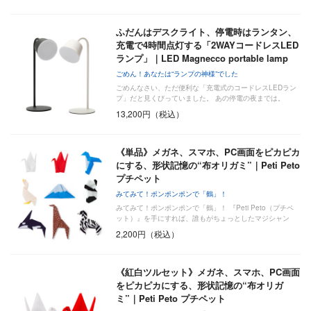
ふだんはデスクライト、停電時はランタン、
充電で4時間点灯する「2WAYコードレスLED
ランプ」｜LED Magnecco portable lamp
ごめん！あなたは“ランプの神様”でした
ごめんなさい、ただ便利な「充電式のコードレスLEDラン
プ」だと見くびっていました。 あの停電の夜までは。
『…
13,200円（税込）
《単品》メガネ、スマホ、PC画面をピカピカ
にする、形状記憶の“布オリガミ”｜Peti Peto
プチペット
みてみて！ポンポンポンで「鶴」！
みてみて！ポンポンポンで「鶴」！ 『Peti Peto（プチペ
ット）』を手にすれば、誰もがちょっとしたマジシャン
気…
2,200円（税込）
《紅白ツルセット》メガネ、スマホ、PC画面
をピカピカにする、形状記憶の“布オリガ
ミ”｜Peti Peto プチペット