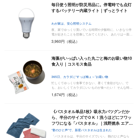
毎日使う照明が防災用品に。停電時でも点灯
するバッテリー内蔵ライト｜ずっとライト
わが家は、安心照明システム
夜、家でゆっくり寛いでいる時間や夕飯時に、いきなり停
電が起きたことを想像してみてください。 あたりは一面…
3,960円（税込）
海藻がいっぱい入った丸ごと梅のお吸い物10
食入り｜コスモス食品
365日、カラダに“すっぱ梅ぇ～”お吸い物
忙しくてゆっくり食事できない、暑くて食欲がない。で
も、おいしくてカラダにいいものが食べたい！ そんな時…
1,674円（税込）
《バスタオル単品1枚》吸水力バツグンだか
ら、半分のサイズでＯＫ！洗うほどにフワッ
フワになる「バスタオル」｜浅野撚糸 エア…
“妻のひと声”で、新星バスタオルは生まれた
「バスタオルは、半分のサイズでいい」 鶴のひと声なら