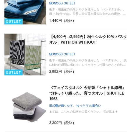
MONOCO OUTLET
栃木・桐生産の高級シルクを使用した「ハンドタオル」。
織り上げたのは、世界に誇る日本最大のタオルの産地、…
1,440円（税込）
OUTLET
【4,400円→2,992円】桐生シルク10％ バスタ
オル｜WITH OR WITHOUT
MONOCO OUTLET
栃木・桐生産の高級シルクを使用した「バスタオル」。 肌
に触れた瞬間に感じる、しっとりとした滑らかさと自然…
2,992円（税込）
OUTLET
《フェイスタオル》今治製「シャトル織機」
でゆっくり織った、育つタオル｜SHUTTLE
1963
旧式機が織りなす、“ゆったり”の風合い
まずは、こちらの動画をご覧ください。 音が出ます
3,300円（税込）