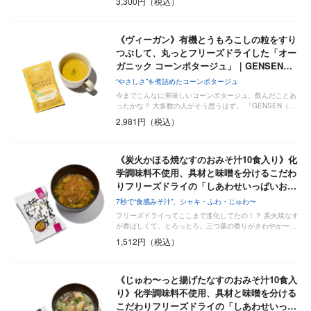
3,300円（税込）
《ヴィーガン》有機とうもろこしの粒をすり
つぶして、丸っとフリーズドライした「オー
ガニック コーンポタージュ」｜GENSEN…
“やさしさ”を煮詰めたコーンポタージュ
今までこんなに美味しいコーンポタージュ、飲んだことあ
ったかな？ 大多数の人がそう思うはず。 『GENSEN（…
2,981円（税込）
《炭火かほる焼なすのおみそ汁10食入り》化
学調味料不使用、具材と味噌を分けるこだわ
りフリーズドライの「しあわせいっぱいお…
7秒で“食感みそ汁”、シャキ・ふわ・じゅわ〜
フリーズドライってここまで進化してたの！？ 炭火焼なす
が香ばしくて、とろっとろ。三つ葉の香りがさわやか〜…
1,512円（税込）
《じゅわ〜っと揚げたなすのおみそ汁10食入
り》化学調味料不使用、具材と味噌を分ける
こだわりフリーズドライの「しあわせいっ…