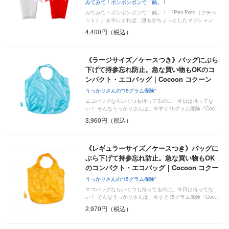
みてみて！ポンポンポンで「鶴」！
みてみて！ポンポンポンで「鶴」！ 『Peti Peto（プチペ
ット）』を手にすれば、誰もがちょっとしたマジシャン
気…
4,400円（税込）
《ラージサイズ／ケースつき》バッグにぶら
下げて持参忘れ防止。急な買い物もOKのコ
ンパクト・エコバッグ｜Cocoon コクーン
うっかりさんの“15グラム保険”
エコバッグならいくつも持ってるのに、今日は持ってな
い！ そんなうっかりさんは、今すぐ15グラム保険『Coc…
3,960円（税込）
《レギュラーサイズ／ケースつき》バッグに
ぶら下げて持参忘れ防止。急な買い物もOK
のコンパクト・エコバッグ｜Cocoon コクー
ン
うっかりさんの“15グラム保険”
エコバッグならいくつも持ってるのに、今日は持ってな
い！ そんなうっかりさんは、今すぐ15グラム保険『Coc…
2,970円（税込）