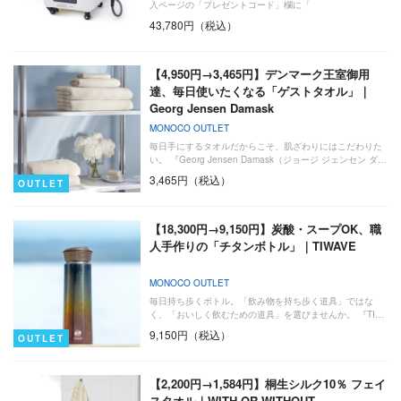
入ページの「プレゼントコード」欄に「
43,780円（税込）
【4,950円→3,465円】デンマーク王室御用
達、毎日使いたくなる「ゲストタオル」｜
Georg Jensen Damask
MONOCO OUTLET
毎日手にするタオルだからこそ、肌ざわりにはこだわりた
い。 『Georg Jensen Damask（ジョージ ジェンセン ダ…
3,465円（税込）
OUTLET
【18,300円→9,150円】炭酸・スープOK、職
人手作りの「チタンボトル」｜TIWAVE
MONOCO OUTLET
毎日持ち歩くボトル。「飲み物を持ち歩く道具」ではな
く、「おいしく飲むための道具」を選びませんか。 『TI…
9,150円（税込）
OUTLET
【2,200円→1,584円】桐生シルク10％ フェイ
スタオル｜WITH OR WITHOUT