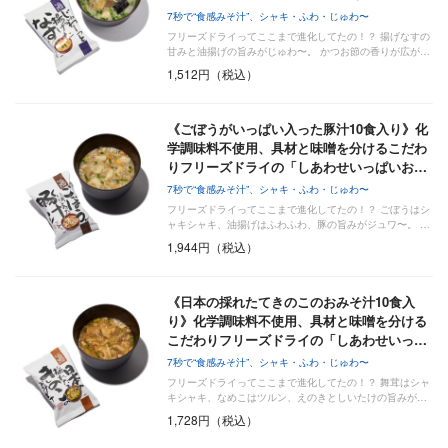
7秒で“食感みそ汁”、シャキ・ふわ・じゅわ〜
フリーズドライってここまで進化してたの！？ 揚げなすの
甘みと油揚げの旨みがじゅわ〜。 かつお節の香りが広が…
1,512円（税込）
《ごぼうがいっぱい入った豚汁10食入り》化
学調味料不使用、具材と味噌を分けるこだわ
りフリーズドライの「しあわせいっぱいお…
7秒で“食感みそ汁”、シャキ・ふわ・じゅわ〜
フリーズドライってここまで進化してたの！？ ごぼうはシ
ャキシャキ、油揚げはふわふわ、豚の旨みがジュワ〜。 …
1,944円（税込）
《日本の採れたてきのこのおみそ汁10食入
り》化学調味料不使用、具材と味噌を分ける
こだわりフリーズドライの「しあわせいっ…
7秒で“食感みそ汁”、シャキ・ふわ・じゅわ〜
フリーズドライってここまで進化してたの！？ 舞茸はシャ
キシャキ、なめこはツルン、えのきとしいたけの旨みが…
1,728円（税込）